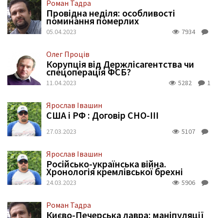
Роман Тадра
Провідна неділя: особливості
поминання померлих
05.04.2023
7934
Олег Проців
Корупція від Держлісагентства чи
спецоперація ФСБ?
11.04.2023
5282
1
Ярослав Івашин
США і РФ : Договір СНО-ІІІ
27.03.2023
5107
Ярослав Івашин
Російсько-українська війна.
Хронологія кремлівської брехні
24.03.2023
5906
Роман Тадра
Києво-Печерська лавра: маніпуляції