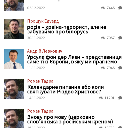
02.12.2022
7446
Прощук Едуард
росія – країна-терорист, але не
забуваймо про білорусь
30.11.2022
7067
Андрій Левкович
Урсула фон дер Ляєн – представниця
саме тієї Європи, в яку ми прагнемо
11.11.2022
7946
Роман Тадра
Календарне питання або коли
святкувати Різдво Христове?
14.11.2022
11201
Роман Тадра
Знову про мову (церковно
слов'янська з російським креном)
26.11.2022
13782