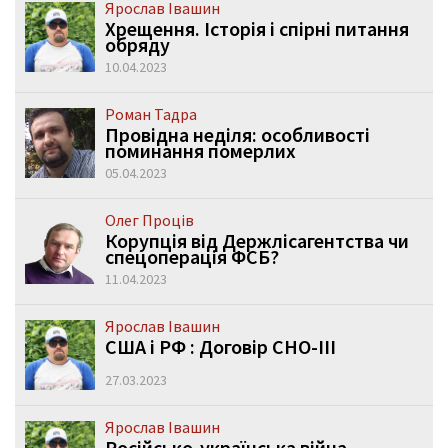
Ярослав Івашин
Хрещення. Історія і спірні питання
обряду
10.04.2023
Роман Тадра
Провідна неділя: особливості
поминання померлих
05.04.2023
Олег Проців
Корупція від Держлісагентства чи
спецоперація ФСБ?
11.04.2023
Ярослав Івашин
США і РФ : Договір СНО-ІІІ
27.03.2023
Ярослав Івашин
Російсько-українська війна.