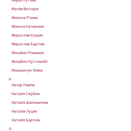
Марія Лутчин
Матіїв Вікторія
Микола Різник
Микола Кучернюк
Мирослав Кошик
Мирослав Бартків
Михайло Романюк
Миха́йло Пустово́йт
Мокринчук Уляна
Н
Назар Павлів
Наталія Сербин
Наталія Шаповалова
Наталія Луцик
Наталія Бартків
О