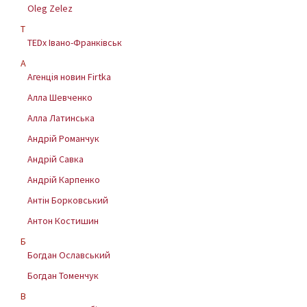
Oleg Zelez
T
TEDx Івано-Франківськ
А
Агенція новин Firtka
Алла Шевченко
Алла Латинська
Андрій Романчук
Андрій Савка
Андрій Карпенко
Антін Борковський
Антон Костишин
Б
Богдан Ославський
Богдан Томенчук
В