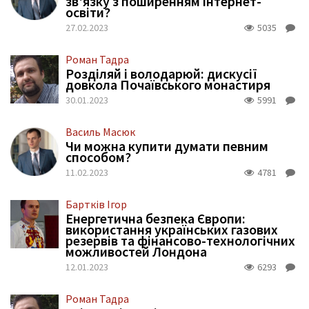
зв'язку з поширенням інтернет-
освіти?
27.02.2023
5035
Роман Тадра
Розділяй і володарюй: дискусії
довкола Почаївського монастиря
30.01.2023
5991
Василь Масюк
Чи можна купити думати певним
способом?
11.02.2023
4781
Бартків Ігор
Енергетична безпека Європи:
використання українських газових
резервів та фінансово-технологічних
можливостей Лондона
12.01.2023
6293
Роман Тадра