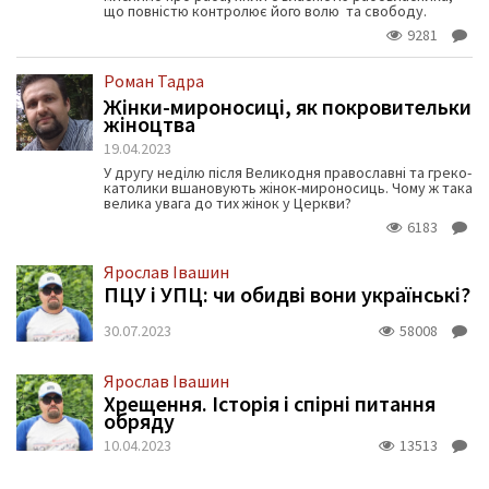
що повністю контролює його волю та свободу.
9281
Роман Тадра
Жінки-мироносиці, як покровительки
жіноцтва
19.04.2023
У другу неділю після Великодня православні та греко-
католики вшановують жінок-мироносиць. Чому ж така
велика увага до тих жінок у Церкви?
6183
Ярослав Івашин
ПЦУ і УПЦ: чи обидві вони українські?
30.07.2023
58008
Ярослав Івашин
Хрещення. Історія і спірні питання
обряду
10.04.2023
13513