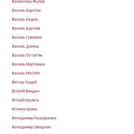
Валентина Якубів
Василь Карп'юк
Василь Кедик
Василь Бартків
Василь Гуменюк
Василь Даниш
Василь Остап'як
Василь Мартинюк
Василь МАСЮК
Віктор Гладій
Віталій Вандич
Віталій Шульга
Вітенко Ірина
Володимир Кушніренко
Володимир Швадчак