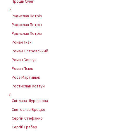
Проців Олег
Р
Радислав Петрів
Радислав Петрів
Радислав Петрів
Роман Ткач
Роман Островський
Роман Бончук
Роман Псюк
Роса Мартинюк
Ростислав Ковтун
С
Світлана Шурлякова
Святослав Брецко
Сергій Стефанко
Сергій Грабар