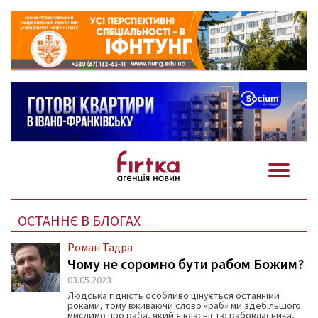
ОСТАННЄ В БЛОГАХ
Роман Тадра
Чому не соромно бути рабом Божим?
03.05.2023
Людська гідність особливо цінується останніми
роками, тому вживаючи слово «раб» ми здебільшого
мислимо про раба, який є власністю рабовласника,