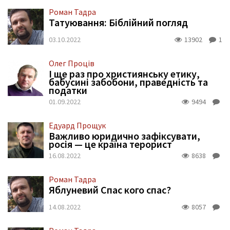
Роман Тадра
Татуювання: Біблійний погляд
03.10.2022
13902
1
Олег Проців
І ще раз про християнську етику,
бабусині забобони, праведність та
податки
01.09.2022
9494
Едуард Прощук
Важливо юридично зафіксувати,
росія — це країна терорист
16.08.2022
8638
Роман Тадра
Яблуневий Спас кого спас?
14.08.2022
8057