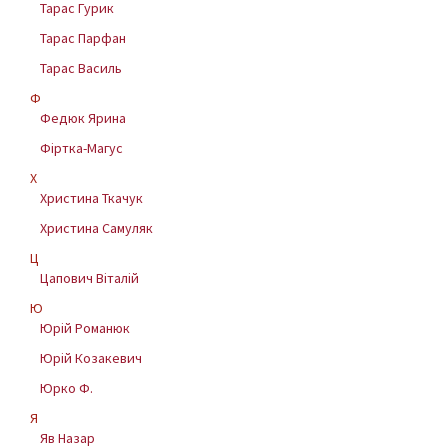
Тарас Гурик
Тарас Парфан
Тарас Василь
Ф
Федюк Ярина
Фіртка-Магус
Х
Христина Ткачук
Христина Самуляк
Ц
Цапович Віталій
Ю
Юрій Романюк
Юрій Козакевич
Юрко Ф.
Я
Яв Назар