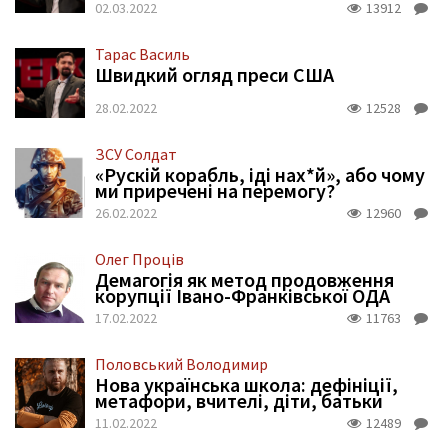
02.03.2022
13912
Тарас Василь
Швидкий огляд преси США
28.02.2022
12528
ЗСУ Солдат
«Рускій корабль, іді нах*й», або чому
ми приречені на перемогу?
26.02.2022
12960
Олег Проців
Демагогія як метод продовження
корупції Івано-Франківської ОДА
17.02.2022
11763
Половський Володимир
Нова українська школа: дефініції,
метафори, вчителі, діти, батьки
11.02.2022
12489