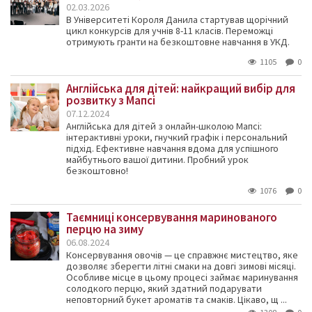
02.03.2026
В Університеті Короля Данила стартував щорічний
цикл конкурсів для учнів 8-11 класів. Переможці
отримують гранти на безкоштовне навчання в УКД.
1105
0
Англійська для дітей: найкращий вибір для
розвитку з Мапсі
07.12.2024
Англійська для дітей з онлайн-школою Мапсі:
інтерактивні уроки, гнучкий графік і персональний
підхід. Ефективне навчання вдома для успішного
майбутнього вашої дитини. Пробний урок
безкоштовно!
1076
0
Таємниці консервування маринованого
перцю на зиму
06.08.2024
Консервування овочів — це справжнє мистецтво, яке
дозволяє зберегти літні смаки на довгі зимові місяці.
Особливе місце в цьому процесі займає маринування
солодкого перцю, який здатний подарувати
неповторний букет ароматів та смаків. Цікаво, щ ...