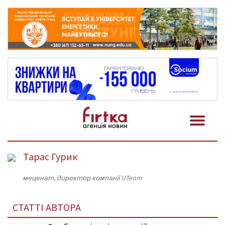
Тарас Гурик
меценат, директор компанії UTeam
СТАТТІ АВТОРА