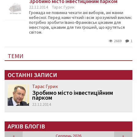
Зробимо місто інвестиційним парком
22.12.2014
Тарас Гурик
Громада не повинна чекати ані виборів, ані манни
небесної. Перед нами чіткий і всім зрозумілий виклик:
потрібно зробити Івано-Франківськ цікавим для
інвесторів, цікавим для тих грошей, що крутяться
світом.
2669
1
ТЕМИ
ОСТАННІ ЗАПИСИ
Тарас Гурик
Зробимо місто інвестиційним
парком
22.12.2014
АРХІВ БЛОГІВ
«
Серпень 2026
»