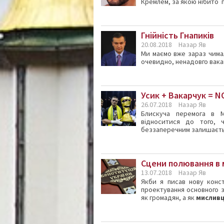
Кремлем, за якою нібито 
Гнійність Гнапиків
20.08.2018
Назар Яв
Ми маємо вже зараз чима
очевидно, ненадовго вак
Усик + Вакарчук = N
26.07.2018
Назар Яв
Блискуча перемога в М
відноситися до того, 
беззаперечним залишаєтьс
Сцени полювання в 
13.07.2018
Назар Яв
Якби я писав нову конст
проектування основного з
як громадян, а як
мисливц