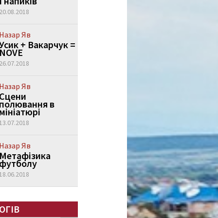
Гнапиків
20.08.2018
Назар Яв
Усик + Вакарчук =
NOVE
26.07.2018
Назар Яв
Сцени
полювання в
мініатюрі
13.07.2018
Назар Яв
Метафізика
футболу
18.06.2018
ОГІВ