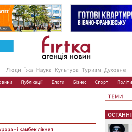
Люди
Їжа
Наука
Культура
Туризм
Духовне
овини
Публікації
Блоги
Бізнес
Спорт
Політи
ТЕМИ
ОСТАННІ
рора - і камбек лікнеп