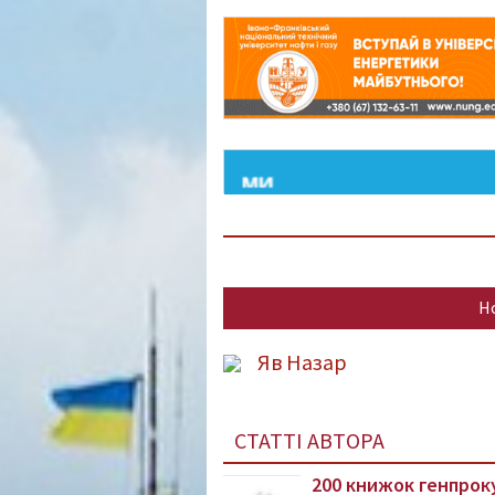
Н
Яв Назар
СТАТТІ АВТОРА
200 книжок генпроку