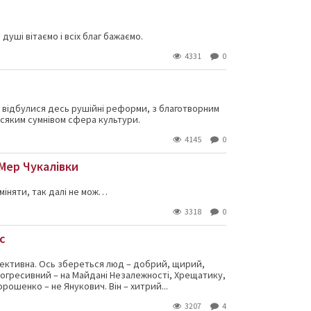
 душі вітаємо і всіх благ бажаємо.
4331
0
і відбулися десь рушійні реформи, з благотворним
всяким сумнівом сфера культури.
4145
0
 Мер Чукалівки
міняти, так далі не мож…
3318
0
с
фективна. Ось збереться люд – добрий, щирий,
рогресивний – на Майдані Незалежності, Хрещатику,
орошенко – не Янукович. Він – хитрий...
3207
4