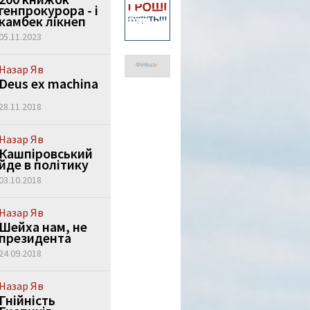
генпрокурора - і
камбек лікнеп
05.11.2023
Назар Яв
Deus ex machina
28.11.2018
Назар Яв
Кашпіровський
йде в політику
03.10.2018
Назар Яв
Шейха нам, не
президента
24.09.2018
Назар Яв
Гнійність