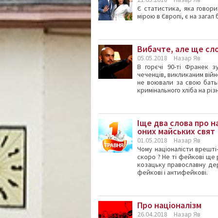
Є статистика, яка говор
мірою в Європі, є на загал
Вибачте, але ще сло
05.05.2018
Назар Яв
В горєчі 90-ті Франек 
чеченців, викликаним війно
не воювали за свою батьк
кримінального хліба на різ
Іще два слова про н
оних майських свят
01.05.2018
Назар Яв
Чому націоналісти врешті
скоро ? Не ті фейкові ще
козацьку православну де
фейкові і антифейкові.
Про націоналізм
26.04.2018
Назар Яв