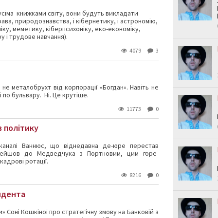
усіма книжками світу, вони будуть викладати
рава, природознавства, і кібернетику, і астрономію,
оніку, меметику, кіберпсихоніку, еко-економіку,
у і трудове навчання).
4079
3
 не металобрухт від корпорації «Богдан». Навіть не
 по бульвару. Ні. Це крутіше.
11773
0
в політику
аналі Ваннюс, що віднедавна де-юре перестав
рейшов до Медведчука з Портновим, цим горе-
кадрові ротації.
8216
0
идента
 Соні Кошкіної про стратегічну змову на Банковій з