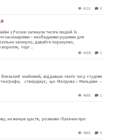
4131
0
ка
війні з Росією загинули тисячі людей. Їх
и пасіонаріями – необхідними рушіями для
А скільки загинуло, давайте порахуємо,
 ворогом, торг ...
4438
1
е близький знайомий, віддавши свого часу студіям
-етнографа, стверджує, що Молдова і Мальдіви –
4685
1
ову, на менше щастя, розмови і балачки про
4801
0