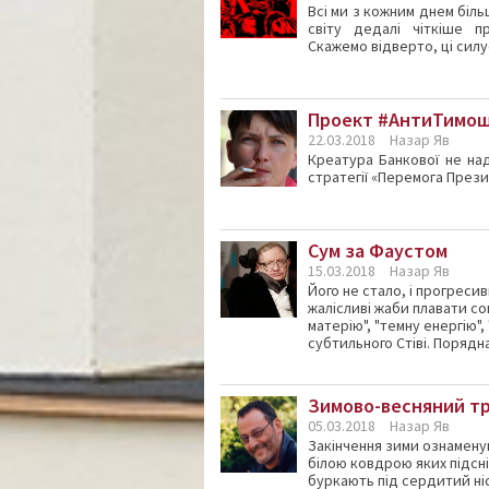
Всі ми з кожним днем біл
світу дедалі чіткіше п
Скажемо відверто, ці силуе
Проект #АнтиТимоше
22.03.2018
Назар Яв
Креатура Банкової не на
стратегії «Перемога Презид
Сум за Фаустом
15.03.2018
Назар Яв
Його не стало, і прогреси
жалісливі жаби плавати с
матерію", "темну енергію",
субтильного Стіві. Порядна,
Зимово-весняний тр
05.03.2018
Назар Яв
Закінчення зими ознаменув
білою ковдрою яких підсні
буркають під сердитий ніс