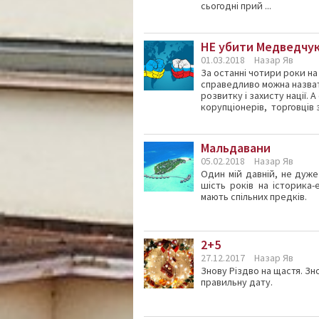
сьогодні прий ...
НЕ убити Медведчу
01.03.2018
Назар Яв
За останні чотири роки на 
справедливо можна назват
розвитку і захисту нації. 
корупціонерів, торговців з
Мальдавани
05.02.2018
Назар Яв
Один мій давній, не дуж
шість років на історика
мають спільних предків.
2+5
27.12.2017
Назар Яв
Знову Різдво на щастя. Зн
правильну дату.