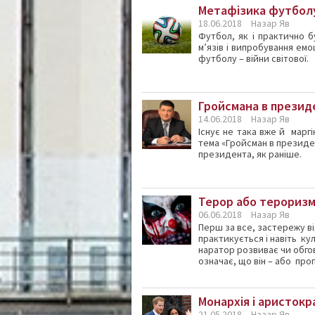
Метафізика футбол
18.06.2018
Назар Яв
Футбол, як і практично б
м’язів і випробування емоц
футболу – війни світової.
Гройсмана в презид
14.06.2018
Назар Яв
Існує не така вже й марг
тема «Гройсман в президе
президента, як раніше.
Терор або терориз
06.06.2018
Назар Яв
Перш за все, застережу ві
практикується і навіть к
наратор розвиває чи обго
означає, що він – або пропаг
Монархія і аристокр
21.05.2018
Назар Яв