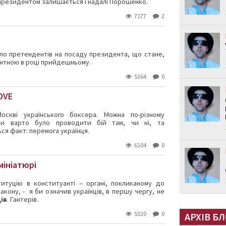
президентом залишається і надалі Порошенко.
7177
2
ло претендентів на посаду президента, що стане,
антною в році прийдешньому.
5364
0
OVE
оскві українського боксера. Можна по-різному
чи варто було проводити бій там, чи ні, та
я факт: перемога українця.
6104
0
мініатюрі
итуцію в конституанті – органі, покликаному до
акону, - я би означив українців, в першу чергу, не
ів
. Гантерів.
5320
0
АРХІВ БЛ