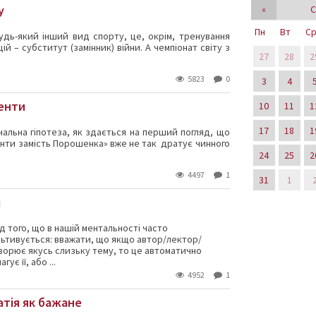
у
«
С
Пн
Вт
С
удь-який інший вид спорту, це, окрім, тренування
ій – субститут (замінник) війни. А чемпіонат світу з
27
28
2
5823
0
3
4
енти
10
11
1
17
18
1
інальна гіпотеза, як здається на перший погляд, що
нти замість Порошенка» вже не так дратує чинного
24
25
2
4497
1
31
1
м
д того, що в нашій ментальності часто
ультивується: вважати, що якщо автор/лектор/
ворює якусь слизьку тему, то це автоматично
ує її, або ...
4952
1
атія як бажане