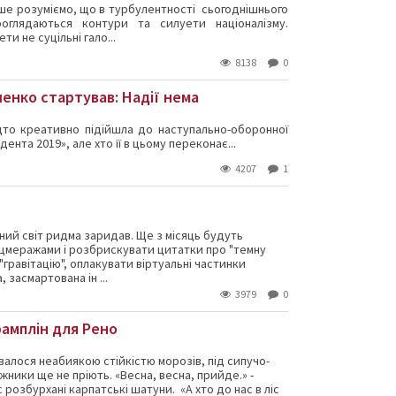
ьше розуміємо, що в турбулентності сьогоднішнього
роглядаються контури та силуети націоналізму.
ти не суцільні гало...
8138
0
нко стартував: Надії нема
дто креативно підійшла до наступально-оборонної
ента 2019», але хто її в цьому переконає...
4207
1
вний світ ридма заридав. Ще з місяць будуть
оцмеражами і розбрискувати цитатки про "темну
 "гравітацію", оплакувати віртуальні частинки
 засмартована ін ...
3979
0
амплін для Рено
алося неабиякою стійкістю морозів, під сипучо-
жники ще не пріють. «Весна, весна, прийде.» -
 розбурхані карпатські шатуни. «А хто до нас в ліс