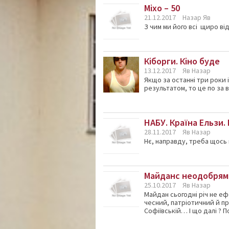
Міхо – 50
21.12.2017
Назар Яв
З чим ми його всі щиро від
Кіборги. Кіно буде
13.12.2017
Яв Назар
Якщо за останні три роки 
результатом, то це по за 
НАБУ. Країна Ельзи.
28.11.2017
Яв Назар
Нє, направду, треба щось 
Майданс неодобрям
25.10.2017
Яв Назар
Майдан сьогодні річ не е
чесний, патріотичний й п
Софіївській… І що далі ? П