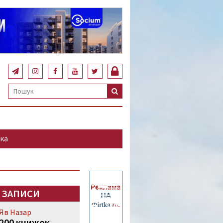
ка
 ЗАПИСИ
Яв Назар
200 книжок