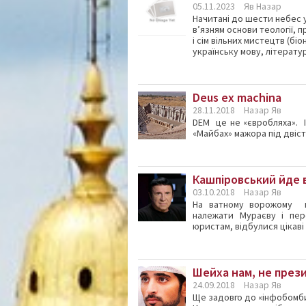
05.11.2023
Яв Назар
Начитані до шести небес 
в’язням основи теології, п
і сім вільних мистецтв (бі
українську мову, літератур
Deus ex machina
28.11.2018
Назар Яв
DEM це не «євробляха». І
«Майбах» мажора під двісті
Кашпіровський йде 
03.10.2018
Назар Яв
На ватному ворожому к
належати Мураєву і пе
юристам, відбулися цікаві 
Шейха нам, не през
24.09.2018
Назар Яв
Ще задовго до «інфобомби»