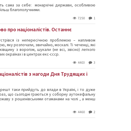
ить сама за себе: монархічні держави, особливою
 більш благополучними.
7250
1
во про націоналістів. Останнє
зустрівся із непересічною проблемою – напливом
ю, яку розпочали, звичайно, москалі. Ті чеченці, які
івщину з ворогом, шукали (не всі, звісно) легкого
них окраїнах і в центрах екс-ссср.
4403
3
аціоналістів з нагоди Дня Трудящих і
-решт таки прийдуть до влади в Україні, і то дуже
 раз, що сьогодні граються у соборну аутокефальну
ржаву з рошенівськими отаманами на чолі , а менш
4460
2