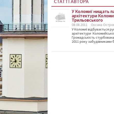
СТАТТІ АВТОРА
У Коломиї нищать п
архітектури Коломий
Трильовського
08.08.2011
Оксана Остро
У Коломиї відбувається р
архітектури Коломийського
Громадськість стурбована 
2011 року забудівниками ба