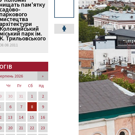
нищать пам'ятку
садово-
паркового
мистецтва
архітектури
Коломийський
міський парк ім.
К. Трильовського
08.08.2011
ОГІВ
ерпень 2026
»
р
Чт
Пт
Сб
Нд
9
30
31
1
2
5
6
7
8
9
2
13
14
15
16
9
20
21
22
23