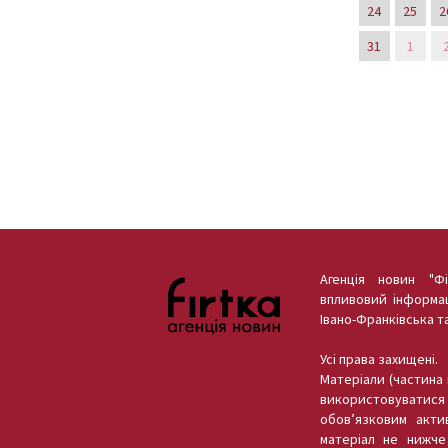
24
25
2
31
1
Агенція новин "Ф
впливовий інформац
Івано-Франківська т
Усі права захищені.
Матеріали (частина м
використовуватися 
обов’язковим акти
матеріал не нижче 