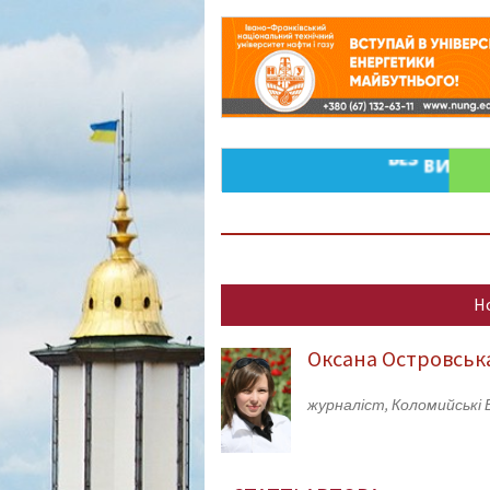
Н
Оксана Островськ
журналіст, Коломийські