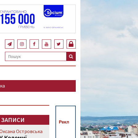
ка
 ЗАПИСИ
Оксана Островська
У Коломиї