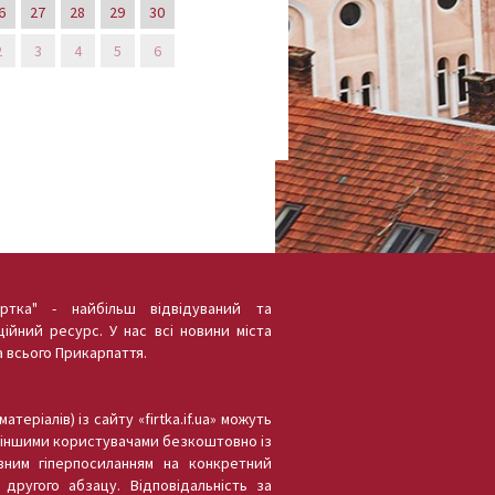
6
27
28
29
30
2
3
4
5
6
іртка" - найбільш відвідуваний та
ійний ресурс. У нас всі новини міста
а всього Прикарпаття.
атеріалів) із сайту «firtka.if.ua» можуть
іншими користувачами безкоштовно із
вним гіперпосиланням на конкретний
другого абзацу. Відповідальність за