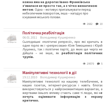
кожна яма на дорогах Івано-Франківська
з’явилася не просто так, а з чітко визначеною
метою
. Одна – мотивує пригальмувати перед
небезпечним поворотом, інша – нагадує про
існування міського голови.
2662
10
Політична реабілітація
06.01.2011
Володимир Кушніренко
Сьогоднішні «політичні репресії», про які кричать в
одне горло як і «репресовані» Юля Тимошенко і Юрій
Луценко, так і політичні партії, до яких ще черга не
дійшла – не інше, як
реабілітація політичних
трупів.
29570
5
Маніпулятивні технології в дії
19.12.2010
Володимир Кушніренко
Маніпулятивні технології на нашому телебаченні, в
наших газетах, інтернет-ресурсах і навіть блогах
використовуються у найрізноманітніших варіантах, а
жертвами їхнього впливу стають саме ті люди, які н
е
хочуть оцінювати інформацію з екрану
критично.