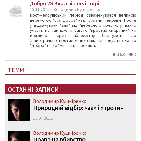
Добро VS Зло: спіраль історії
13.11.2010
Володимир Кушніренко
Пост-хелоуінський період ознаменувався великою
перемогою "сил добра" над "силами темряви". Проте
у відлякуванні "зла" від "небесного престолу" взяло
участь не так вже й багато "простих смертних". Чи
можливо через абсолютну байдужсть до
діаметрально протилежних сил, чи тому, що часто
"добро" і "зло" міняються ролями.
2910
6
ТЕМИ
ОСТАННІ ЗАПИСИ
Володимир Кушніренко
Природній відбір: «за» і «проти»
10.04.2012
Володимир Кушніренко
Право на вбивство