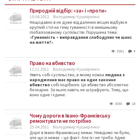
Природній відбір: «за» і «проти»
10.04.2012
Володимир Кушніренко
Нещодавно в не дуже віддалених місцях відбувся
круглий стіл на тему гуманності в нинішньому
глобалізованому суспільстві. Порушена тема:
«
Гуманність – виправдання слабодухих чи шанс
на життя?
».
3061
4
Право на вбивство
12.11.2011
Володимир Кушніренко
Уявіть собі суспільство, в якому кожна
людина з
народження має право на одне законне
вбивство
собі подібного. Це вбивство абсолютно
безкарне. За нього навіть не штрафують. Тому, що
воно одне і єдине.
3693
18
Чому дороги в Івано-Франківську
ремонтувати не потрібно
25.04.2011
Володимир Кушніренко
Доріг в Івано-Франківську немає. Невідомо чи були,
але що іх немає – це факт. Але їх і не треба. Адже