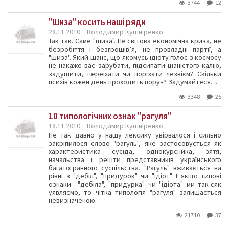
3744
12
"Шиза" косить наші ряди
28.11.2010
Володимир Кушніренко
Так так. Саме "шиза". Не світова економічна криза, не
безробіття і безгрошів’я, не провладні партії, а
"шиза". Який шанс, що якомусь ідіоту голос з космосу
не накаже вас зарубати, підсипати ціаністого калію,
задушити, переїхати чи порізати лезвієм? Скільки
психів кожен день проходить поруч? Задумайтеся…
3348
25
10 типологічних ознак "рагуля"
18.11.2010
Володимир Кушніренко
Не так давно у нашу лексику увірвалося і сильно
закріпилося слово "рагуль", яке застосовується як
характеристика сусіда, однокурсника, зятя,
начальства і решти представників українського
багатогранного суспільства. "Рагуль" вживається на
рівні з "дебіл", "придурок" чи "ідіот". І якщо типові
ознаки "дебіла", "придурка" чи "ідіота" ми так-сяк
уявляємо, то чітка типологія "рагуля" залишається
невизначеною.
21710
37