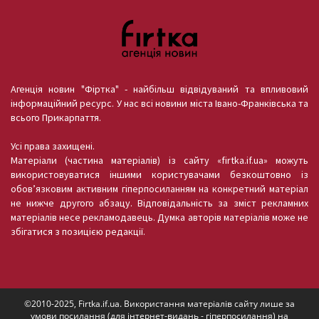
Агенція новин "Фіртка" - найбільш відвідуваний та впливовий
інформаційний ресурс. У нас всі новини міста Івано-Франківська та
всього Прикарпаття.
Усі права захищені.
Матеріали (частина матеріалів) із сайту «firtka.if.ua» можуть
використовуватися іншими користувачами безкоштовно із
обов’язковим активним гіперпосиланням на конкретний матеріал
не нижче другого абзацу. Відповідальність за зміст рекламних
матеріалів несе рекламодавець. Думка авторів матеріалів може не
збігатися з позицією редакції.
©2010-2025, Firtka.if.ua. Використання матеріалів сайту лише за
умови посилання (для інтернет-видань - гіперпосилання) на