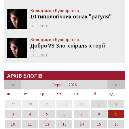
Володимир Кушніренко
10 типологічних ознак "рагуля"
18.11.2010
Володимир Кушніренко
Добро VS Зло: спіраль історії
13.11.2010
АРХІВ БЛОГІВ
«
Серпень 2026
»
Пн
Вт
Ср
Чт
Пт
Сб
Нд
27
28
29
30
31
1
2
3
4
5
6
7
8
9
10
11
12
13
14
15
16