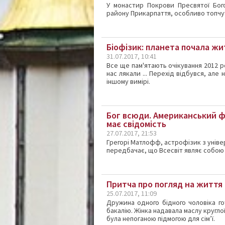
У монастир Покрови Пресвятої Бог
району Прикарпаття, особливо топчу
Біофізик: планета почала жи
31.07.2017, 10:41
Все ще пам'ятають очікування 2012 ро
нас лякали ... Перехід відбувся, але 
іншому вимірі.
Бог всюди. Американський фі
має свідомість
27.07.2017, 21:53
Грегорі Матлофф, астрофізик з уніве
передбачає, що Всесвіт являє собою г
Притча про погляд на життя
25.07.2017, 11:09
Дружина одного бідного чоловіка го
бакалію. Жінка надавала маслу кругло
була непоганою підмогою для сім’ї.