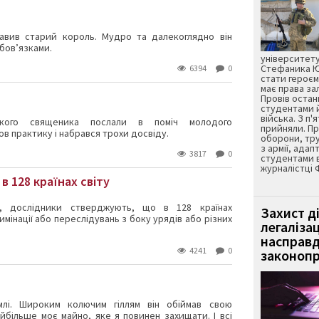
авив старий король. Мудро та далекоглядно він
обов’язками.
університету
Стефаника Юр
6394
0
стати героєм
має права з
Провів остан
студентами 
війська. З п'
кого священика послали в поміч молодого
прийняли. Пр
 практику і набрався трохи досвіду.
оборони, тру
з армії, адап
3817
0
студентами 
журналістці 
в 128 країнах світу
, дослідники стверджують, що в 128 країнах
Захист д
мінації або переслідувань з боку урядів або різних
легаліза
насправд
4241
0
законопр
лі. Широким колючим гіллям він обіймав свою
йбільше моє майно, яке я повинен захищати. І всі