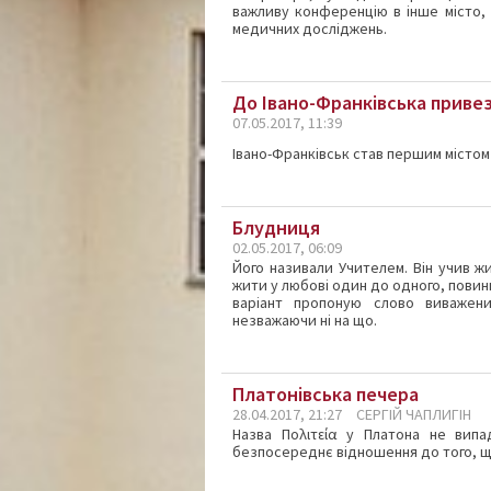
важливу конференцію в інше місто, 
медичних досліджень.
До Івано-Франківська приве
07.05.2017, 11:39
Івано-Франківськ став першим містом 
Блудниця
02.05.2017, 06:09
Його називали Учителем. Він учив ж
жити у любові один до одного, повин
варіант пропоную слово виважени
незважаючи ні на що.
Платонівська печера
28.04.2017, 21:27
СЕРГІЙ ЧАПЛИГІН
Назва Πολιτεία у Платона не випа
безпосереднє відношення до того, що