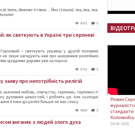
я) їжею, ймаємо їстівне… Йно (тільки): їжа, їжа, їжа.
йолопи!
4301
0
ВІДЕОТР
й: як святкують в Україні три серпневі
оріховий – святкують українці у другій половині
си не лише нагадують нам про шанування релігійних
своїми щедрими дарами уже на порозі.
4701
0
 заяву про непотрібність релігій
ого значення любові, співчуттю, терпінню, терпимості
ку духовних цінностей, і роблять це.
Але сьогодні
Роман Скри
ання етики до релігії більше не має сенсу.
журналістсь
4843
0
стандарти 
Коломойсь
исом виганяє з людей злого духа
04.08.2026