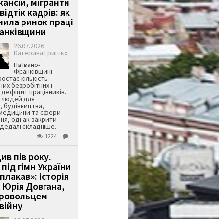
кансій, мігранти
 відтік кадрів: як
інила ринок праці
ранківщини
26.07.2026
Катерина Гришко
На Івано-
Франківщині
остає кількість
их безробітних і
дефіцит працівників.
є людей для
, будівництва,
 медицини та сфери
ня, однак закрити
є дедалі складніше.
1224
ив пів року.
під гімн України
 плакав»: історія
 Юрія Довгана,
бровольцем
війну