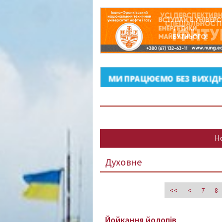
Н
Духовне
<<
<
7
8
Йойкання йолопів