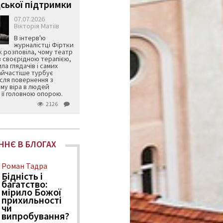
ської підтримки
07.07.2026
Вікторія Матіїв
В інтерв'ю
журналістці Фіртки
 розповіла, чому театр
в своєрідною терапією,
ила глядачів і самих
айчастіше турбує
ісля повернення з
му віра в людей
її головною опорою.
2126
ННЄ В БЛОГАХ
Роман Тадра
Бідність і
багатство:
мірило Божої
прихильності
чи
випробування?