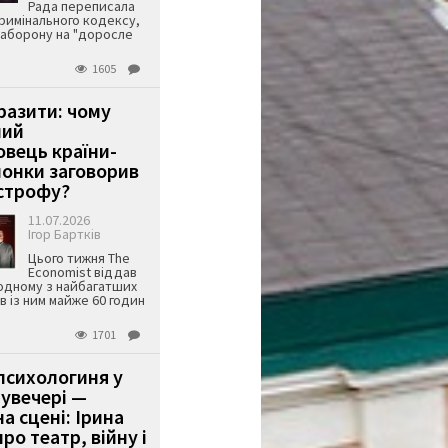
Рада переписала
римінального кодексу,
аборону на "доросле
1605
аразити: чому
ший
вець країни-
онки заговорив
строфу?
11.07.2026
Ігор Бартків
Цього тижня The
Economist віддав
одному з найбагатших
ів із ним майже 60 годин
1701
психологиня у
 увечері —
а сцені: Ірина
ро театр, війну і