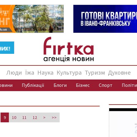
Люди
Їжа
Наука
Культура
Туризм
Духовне
овини
Публікації
Блоги
Бізнес
Спорт
Політи
9
10
11
12
>
>>