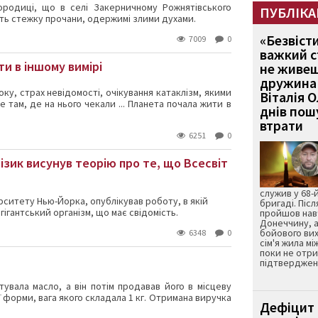
ородицi, що в селi Закерничному Рожнятівського
ПУБЛІКА
ть стежку прочани, одержимі злими духами.
«Безвіст
7009
0
важкий с
ти в іншому вимірі
не живеш
дружина 
ку, страх невідомості, очікування катаклізм, якими
Віталія 
не там, де на нього чекали ... Планета почала жити в
днів пошу
втрати
6251
0
зик висунув теорію про те, що Всесвіт
служив у 68-
рситету Нью-Йорка, опублікував роботу, в якій
бригаді. Післ
ігантський організм, що має свідомість.
пройшов нав
Донеччину, а
бойового вих
6348
0
сім'я жила мі
поки не отр
підтвердженн
тувала масло, а він потім продавав його в місцеву
ї форми, вага якого складала 1 кг. Отримана виручка
Дефіцит 