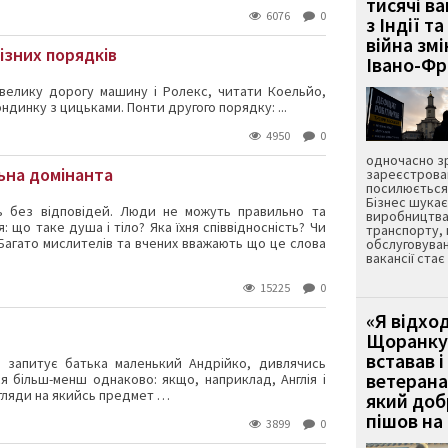
тисячі ва
6076
0
з Індії та
війна зм
ізних порядків
Івано-Ф
велику дорогу машину і Ролекс, читати Коельйо,
динку з цицьками. Понти другого порядку: ...
4950
0
одночасно зр
ьна домінанта
зареєстрован
посилюється 
Бізнес шука
нь без відповідей. Люди не можуть правильно та
виробництва
 що таке душа і тіло? Яка їхня співвідносність? Чи
транспорту,
 Багато мислителів та вчених вважають що це слова
обслуговуван
вакансії ста
15225
0
«Я відход
Щоранку 
вставав і
 – запитує батька маленький Андрійко, дивлячись
ветерана
ся більш-менш однаково: якщо, наприклад, Англія і
огляди на якийсь предмет …
який до
пішов на 
3899
0