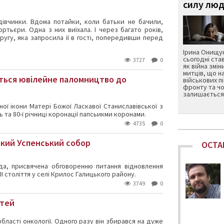
силу люд
дівчинки. Вдома потайки, коли батьки не бачили,
ртьєри. Одна з них виїхала. І через багато років,
другу, яка запросила її в гості, попередивши перед
Ірина Онищук
сьогодні ста
3727
0
як війна змін
митців, що н
еться ювілейне паломництво до
військових п
фронту та чо
залишається 
ої ікони
Матері Божої Ласкавої Станиславівської з
 та 80-ї річниці коронації папсьикми коронами.
4735
0
ький Успенський собор
ОСТА
ада, присвячена обговоренню питання відновлення
 століття у селі Крилос Галицького району.
3749
0
стей
бласті онкології. Одного разу він збирався на дуже