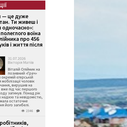
ЦІЇ
и — це дуже
тан. Ти живеш і
 одночасно»:
полеглого воїна
Олійника про 456
ків і життя після
31.07.2026
Вікторія Матіїв
Віталій Олійник на
позивний «Грач»
й окремій єгерській
я мобілізації чоловік
чання, вирушив на
 вже під час першого
оду загинув. Понад рік
ж надією та невідомістю,
имала остаточне
я його загибелі.
2346
робітників,