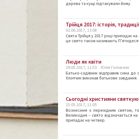
дерева та кущі підтакували йому.
Трійця 2017: історія, традиці
02.06.2017, 13:08
Свята Трійця у 2017 році припадає на
це свято також називають П’ятидесят
Люди як квіти
29.05.2017, 11:53
Юлія Головчин
Батько-садівник відправив сина до су
Хлопчик виконав батькове завдання.
Сьогодні християни святкую
25.05.2017, 11:05
Вознесіння є перехідним святом, т
Великодня – свято відзначається на
припадає на четвер.