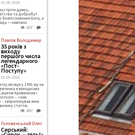
03.08.2026
зустріти думку,
атство та добробут
 благословення Бога, а
ужда — навпаки.
307
Павлів Володимир
35 років з
виходу
першого числа
легендарного
«Пост-
Поступу»
01.08.2026
тку місяця у 1991-му на
евченка я випадково
 Сашком Кривенком і
ороткого – «чим
 - запропонував мені
велику статтю.
497
Головенський Олег
Сирський:
«Сирок — геть!»