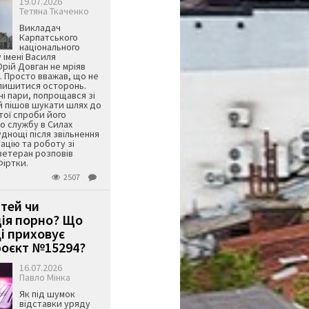
19.07.2026
Тетяна Ткаченко
Викладач
Карпатського
національного
 імені Василя
ій Довган не мріяв
. Просто вважав, що не
алишитися осторонь.
ні пари, попрощався зі
й пішов шукати шлях до
ятої спроби його
о службу в Силах
днощі після звільнення
тацію та роботу зі
ветеран розповів
Фіртки.
2507
ітей чи
ція порно? Що
і приховує
оєкт №15294?
16.07.2026
Павло Мінка
Як під шумок
відставки уряду