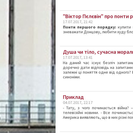
"Віктор Пєлєвін" про понти р
17.07.2017, 21:42
Понти першого порядку:
купити 
зневажати Донцову, любити худу блон
Душа чи тіло, сучасна морал
17.07.2017, 13:41
На даний час існує безліч запита
доречно дати відповідь на запитання:
залежні ці поняття одне від одного?
синоніми.
Приклад
04.07.2017, 22:17
- Тату, з чого починається війна?
телевізійні новини. - Все починаєть
Америка виявляють, що в них різні п