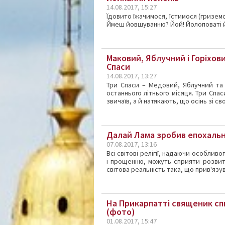
14.08.2017, 15:27
Їдовито їжачимося, їстимося (гриземос
Ймеш йовшуванню? Йой! Йолоповаті 
Маковий, Яблучний і Горіхови
Спаси
14.08.2017, 13:27
Три Спаси – Медовий, Яблучний та Г
останнього літнього місяця. Три Спа
звичаїв, а й натякають, що осінь зі 
Далай Лама зробив епохальну
07.08.2017, 13:16
Всі світові релігії, надаючи особлив
і прощенню, можуть сприяти розвит
світова реальність така, що прив'язув
На Прикарпатті священик сп
(фото)
01.08.2017, 15:47