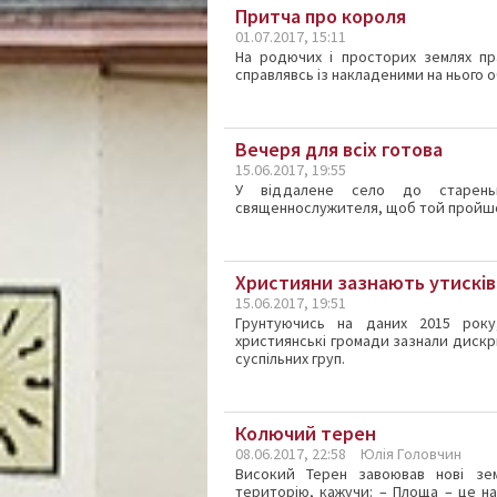
Притча про короля
01.07.2017, 15:11
На родючих і просторих землях пр
справлявсь із накладеними на нього 
Вечеря для всіх готова
15.06.2017, 19:55
У віддалене село до старень
священнослужителя, щоб той пройшов
Християни зазнають утисків 
15.06.2017, 19:51
Грунтуючись на даних 2015 року
християнські громади зазнали дискри
суспільних груп.
Колючий терен
08.06.2017, 22:58
Юлія Головчин
Високий Терен завоював нові зем
територію, кажучи: – Площа – це на