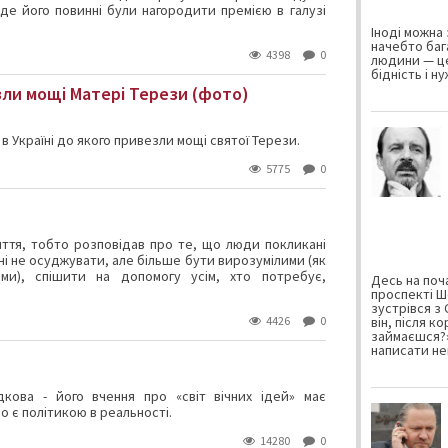
де його повинні були нагородити премією в галузі
Іноді можна 
начебто баг
4398
0
людини — це
бідність і н
зли мощі Матері Терези (фото)
в Україні до якого привезли мощі святої Терези.
5775
0
иття, тобто розповідав про те, що люди покликані
ні не осуджувати, але більше бути вирозумілими (як
ми), спішити на допомогу усім, хто потребує,
Десь на поча
проспекті Ш
зустрівся з
4426
0
він, після к
займаєшся?»
написати не
дкова - його вчення про «світ вічних ідей» має
 є політикою в реальності.
14280
0