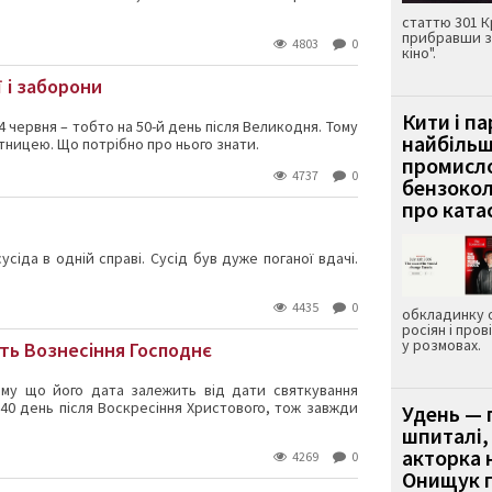
статтю 301 К
прибравши з
4803
0
кіно".
ї і заборони
Кити і п
 4 червня – тобто на 50-й день після Великодня. Тому
найбіль
ницею. Що потрібно про нього знати.
промисло
4737
0
бензокол
про ката
сіда в одній справі. Сусід був дуже поганої вдачі.
4435
0
обкладинку 
росіян і пров
у розмовах.
ть Вознесіння Господнє
ому що його дата залежить від дати святкування
 40 день після Воскресіння Христового, тож завжди
Удень — 
шпиталі,
акторка н
4269
0
Онищук п