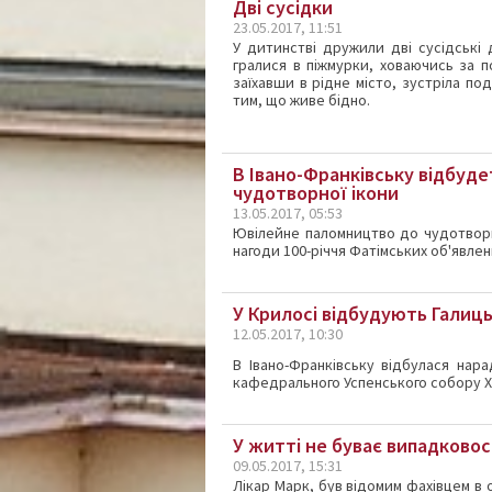
Дві сусідки
23.05.2017, 11:51
У дитинстві дружили дві сусідські 
гралися в піжмурки, ховаючись за по
заїхавши в рідне місто, зустріла по
тим, що живе бідно.
В Івано-Франківську відбуд
чудотворної ікони
13.05.2017, 05:53
Ювілейне паломництво до чудотворн
нагоди
100-річчя
Фатімських об'явлень
У Крилосі відбудують Галиц
12.05.2017, 10:30
В Івано-Франківську відбулася нар
кафедрального Успенського собору ХІІ
У житті не буває випадково
09.05.2017, 15:31
Лікар Марк, був відомим фахівцем в о