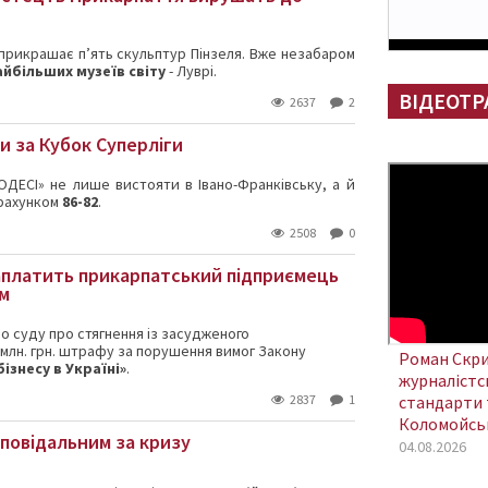
прикрашає п’ять скульптур Пінзеля. Вже незабаром
айбільших музеїв світу
- Луврі.
ВІДЕОТР
2637
2
и за Кубок Суперліги
«ОДЕСІ» не лише вистояти в Івано-Франківську, а й
 рахунком
86-82
.
2508
0
аплатить прикарпатський підприємець
ом
о суду про стягнення із засудженого
млн. грн. штрафу за порушення вимог Закону
Роман Скри
знесу в Україні»
.
журналістсь
2837
1
стандарти 
Коломойсь
дповідальним за кризу
04.08.2026