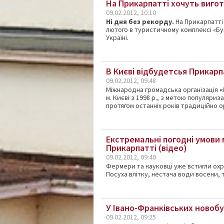
На Прикарпатті хочуть вигот
09.02.2012, 10:10
Ні дня без рекорду.
На Прикарпатті
лютого в туристичному комплексі «Бу
Україні.
В Києві відбудетсья Прикар
09.02.2012, 09:48
Міжнародна громадська організація
«
м. Києві з 1998 р., з метою популяриз
протягом останніх років традиційно о
Екстремальні погодні умови
Прикарпатті (відео)
09.02.2012, 09:40
Фермери та науковці уже встигли ох
Посуха влітку, нестача води восени, 
У Івано-Франківських ново
09.02.2012, 09:25