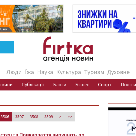
Люди
Їжа
Наука
Культура
Туризм
Духовне
овини
Публікації
Блоги
Бізнес
Спорт
Політи
3506
3507
3508
3509
>
>>
истецтв Прикарпаття вирушать до