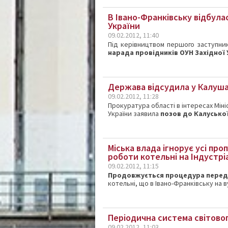
В Івано-Франківську відбула
України
09.02.2012, 11:40
Під керівництвом першого заступни
нарада провідників ОУН Західної 
Держава відсудила у Калуша
09.02.2012, 11:28
Прокуратура області в інтересах Міні
України заявила
позов до Калуської
Міська влада ігнорує усі пр
роботи котельні на Індустрі
09.02.2012, 11:15
Продовжується процедура перед
котельні, що в Івано-Франківську на ву
Періодична система світовог
09.02.2012, 11:03