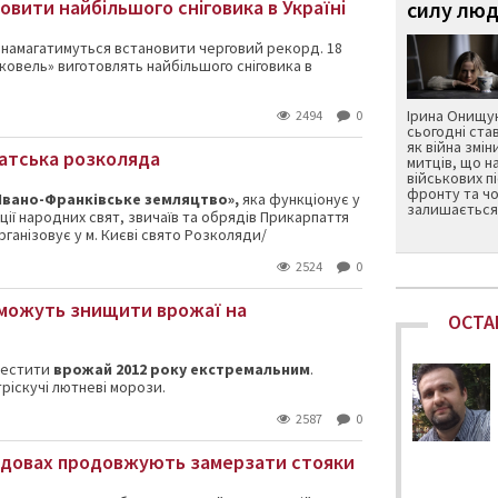
овити найбільшого сніговика в Україні
силу люд
 намагатимуться встановити черговий рекорд. 18
ковель» виготовлять найбільшого сніговика в
Ірина Онищук
2494
0
сьогодні ста
як війна змін
патська розколяда
митців, що н
військових п
фронту та чо
Івано-Франківське земляцтво»,
яка функціонує у
залишається 
ації народних свят, звичаїв та обрядів Прикарпаття
рганізовує у м. Києві свято Розколяди/
2524
0
 можуть знищити врожаї на
ОСТА
рестити
врожай 2012 року екстремальним
.
тріскучі лютневі морози.
2587
0
будовах продовжують замерзати стояки