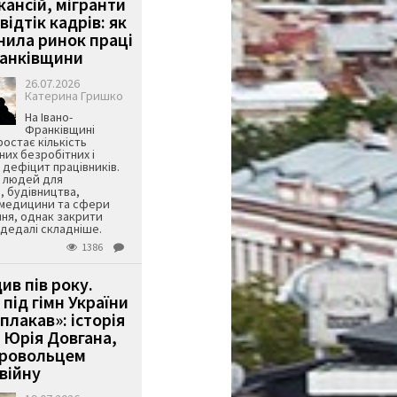
кансій, мігранти
 відтік кадрів: як
інила ринок праці
ранківщини
26.07.2026
Катерина Гришко
На Івано-
Франківщині
остає кількість
их безробітних і
дефіцит працівників.
є людей для
, будівництва,
 медицини та сфери
ня, однак закрити
є дедалі складніше.
1386
ив пів року.
під гімн України
 плакав»: історія
 Юрія Довгана,
бровольцем
війну