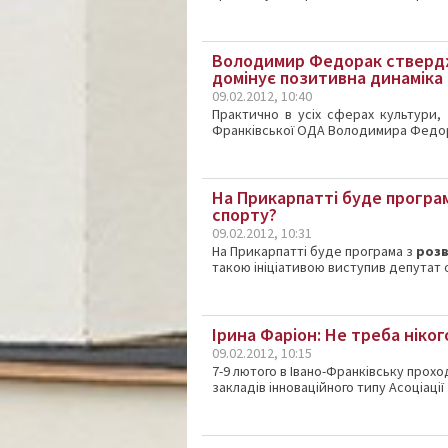
Володимир Федорак стверджу
домінує позитивна динаміка 
09.02.2012, 10:40
Практично в усіх сферах культури, 
Франківської ОДА Володимира Федор
На Прикарпатті буде програм
спорту?
09.02.2012, 10:31
На Прикарпатті буде програма з
розв
такою ініціативою виступив депутат
Ірина Фаріон: Не треба ніко
09.02.2012, 10:15
7-9 лютого в Івано-Франківську прох
закладів інноваційного типу Асоціації