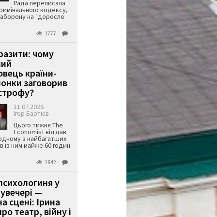
Рада переписала
римінального кодексу,
аборону на "доросле
1777
аразити: чому
ший
вець країни-
онки заговорив
строфу?
11.07.2026
Ігор Бартків
Цього тижня The
Economist віддав
одному з найбагатших
ів із ним майже 60 годин
1842
психологиня у
 увечері —
а сцені: Ірина
ро театр, війну і