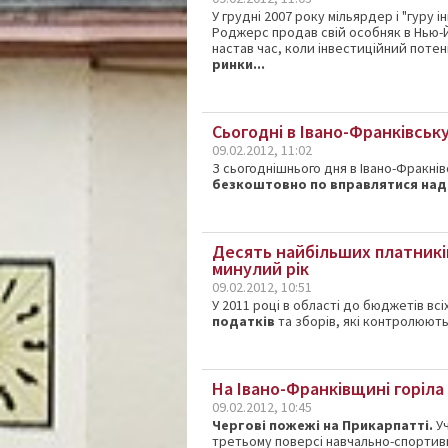
У
грудні 2007 року
мільярдер
і "
гуру
і
Роджерс
продав
свій
особняк
в
Нью
-
настав
час,
коли
інвестиційний
потен
ринки...
Сьогодні в Івано-Франківсь
09.02.2012, 11:02
З сьогоднішнього дня в Івано-Фракні
безкоштовно по вправлятися над
Десять найбільших платникі
минулий рік
09.02.2012, 10:51
У 2011 році в області до бюджетів всі
податків
та зборів, які контролюю
На Івано-Франківщині горіл
09.02.2012, 10:45
Чергові пожежі на Прикарпатті.
Уч
третьому поверсі навчально-спортивн