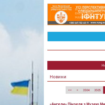
Н
Новини
<<
<
3504
3505
«Ангели» Пінзеля з Музею М