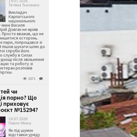
19.07.2026
Тетяна Ткаченко
Викладач
Карпатського
національного
 імені Василя
ій Довган не мріяв
. Просто вважав, що не
алишитися осторонь.
ні пари, попрощався зі
й пішов шукати шлях до
ятої спроби його
о службу в Силах
днощі після звільнення
тацію та роботу зі
ветеран розповів
Фіртки.
2671
ітей чи
ція порно? Що
і приховує
оєкт №15294?
16.07.2026
Павло Мінка
Як під шумок
відставки уряду