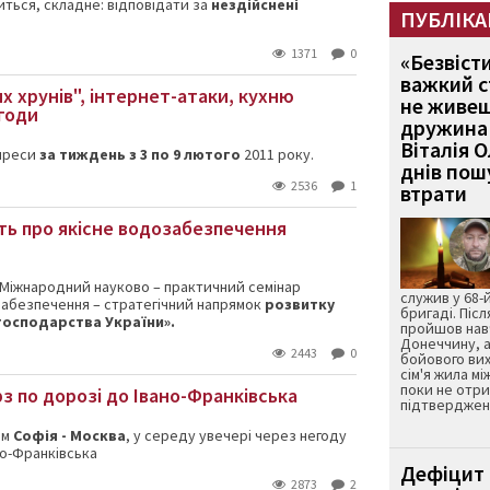
иться,
складне
: відповідати
за
нездійснені
ПУБЛІКА
1371
0
«Безвіст
важкий с
х хрунів", інтернет-атаки, кухню
не живеш
угоди
дружина 
Віталія 
 преси
за тиждень з 3 по 9 лютого
2011 року.
днів пошу
2536
1
втрати
ть про якісне водозабезпечення
I Міжнародний науково – практичний семінар
служив у 68-
абезпечення – стратегічний напрямок
розвитку
бригаді. Післ
господарства України».
пройшов нав
Донеччину, а
2443
0
бойового вих
сім'я жила мі
поки не отр
рз по дорозі до Івано-Франківська
підтвердженн
ом
Софія - Москва
, у середу увечері через негоду
но-Франківська
Дефіцит 
2873
2