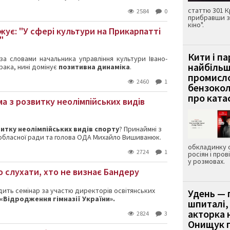
статтю 301 К
2584
0
прибравши з
кіно".
є: "У сфері культури на Прикарпатті
"
Кити і п
за словами начальника управління культури Івано-
найбіль
ака, нині домінує
позитивна динаміка
.
промисло
2460
1
бензокол
про ката
а з розвитку неолімпійських видів
итку неолімпійських видів спорту
? Принаймні з
 обласної ради та голова ОДА Михайло Вишиванюк.
обкладинку 
2724
1
росіян і пров
у розмовах.
го слухати, хто не визнає Бандеру
одить семінар за участю директорів освітянських
Удень — 
«Відродження гімназії України».
шпиталі,
акторка н
2824
3
Онищук п