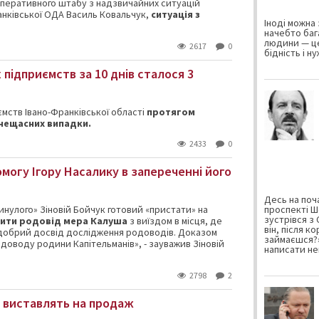
 оперативного штабу з надзвичайних ситуацій
анківської ОДА Василь Ковальчук,
ситуація з
Іноді можна 
начебто баг
людини — це
2617
0
бідність і н
 підприємств за 10 днів сталося 3
мств Івано-Франківської області
протягом
 нещасних випадки.
2433
0
могу Ігору Насалику в запереченні його
Десь на поча
инулого» Зіновій Бойчук готовий «пристати» на
проспекті Ш
зустрівся з
ити родовід мера Калуша
з виїздом в місця, де
він, після к
добрий досвід дослідження родоводів. Доказом
займаєшся?»
одоводу родини Капітельманів», - зауважив Зіновій
написати не
2798
2
» виставлять на продаж