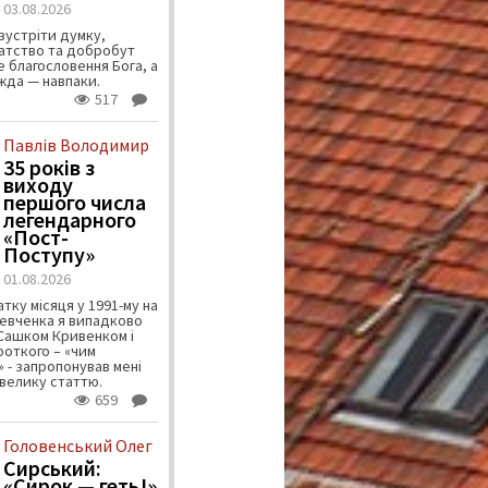
03.08.2026
зустріти думку,
атство та добробут
 благословення Бога, а
ужда — навпаки.
517
Павлів Володимир
35 років з
виходу
першого числа
легендарного
«Пост-
Поступу»
01.08.2026
тку місяця у 1991-му на
евченка я випадково
 Сашком Кривенком і
ороткого – «чим
 - запропонував мені
велику статтю.
659
Головенський Олег
Сирський:
«Сирок — геть!»