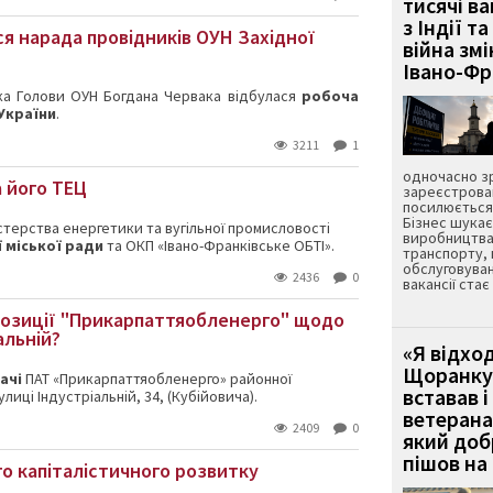
тисячі ва
з Індії та
ся нарада провідників ОУН Західної
війна зм
Івано-Ф
ка Голови ОУН Богдана Червака відбулася
робоча
України
.
3211
1
одночасно зр
 його ТЕЦ
зареєстрован
посилюється 
Бізнес шука
стерства енергетики та вугільної промисловості
виробництва
 міської ради
та ОКП «Івано-Франківське ОБТІ».
транспорту,
обслуговуван
2436
0
вакансії ста
опозиції "Прикарпаттяобленерго" щодо
альній?
«Я відход
Щоранку 
ачі
ПАТ «Прикарпаттяобленерго» районної
вставав і
лиці Індустріальній, 34, (Кубійовича).
ветерана
2409
0
який до
пішов на 
о капіталістичного розвитку