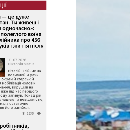
ЦІЇ
и — це дуже
тан. Ти живеш і
 одночасно»:
полеглого воїна
Олійника про 456
ків і життя після
31.07.2026
Вікторія Матіїв
Віталій Олійник на
позивний «Грач»
й окремій єгерській
я мобілізації чоловік
чання, вирушив на
 вже під час першого
оду загинув. Понад рік
ж надією та невідомістю,
имала остаточне
я його загибелі.
2535
робітників,