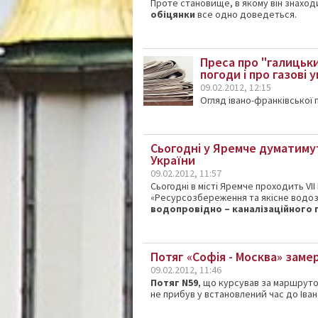
Проте становище
, в
якому
він
знаход
обіцянки
все
одно
доведеться.
Преса про "галицьки
погоди і про газові 
09.02.2012, 12:15
Огляд івано-франківської
Сьогодні у Яремче думатиму
України
09.02.2012, 11:57
Сьогодні в місті Яремче проходить VI
«Ресурсозбереження та якісне водоз
водопровідно – каналізаційного 
Потяг «Софія - Москва» заме
09.02.2012, 11:46
Потяг N59
, що курсував за маршрут
не прибув у встановлений час до Іва