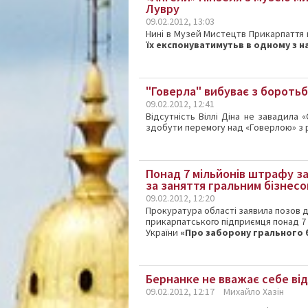
Лувру
09.02.2012, 13:03
Нині в Музей Мистецтв Прикарпаття 
їх експонуватимутьв в одному з н
"Говерла" вибуває з боротьб
09.02.2012, 12:41
Відсутність Віллі Діна не завадила 
здобути перемогу над «Говерлою» з
Понад 7 мільйонів штрафу з
за заняття гральним бізнес
09.02.2012, 12:20
Прокуратура області заявила позов д
прикарпатського підприємця понад 7 
України
«Про заборону грального бі
Бернанке не вважає себе ві
09.02.2012, 12:17
Михайло Хазін