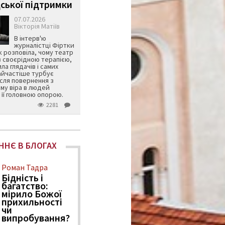
ської підтримки
07.07.2026
Вікторія Матіїв
В інтерв'ю
журналістці Фіртки
 розповіла, чому театр
в своєрідною терапією,
ила глядачів і самих
айчастіше турбує
ісля повернення з
му віра в людей
її головною опорою.
2281
ННЄ В БЛОГАХ
Роман Тадра
Бідність і
багатство:
мірило Божої
прихильності
чи
випробування?