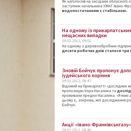
Як наголосив на засіданні обласного
заступник начальника УЖКГ Івано-Фр
водопостачанням є стабільною.
На одному із прикарпатських
нещасних випадки
09.02.2012, 09:01
На одному з деревообробних підприє
десяти робочих днів сталося три
Зновій Бойчук пропонує допо
іудейського коріння
09.02.2012, 08:47
Відомий на Прикарпатті «дослідник м
пропозицію Ігора Насалика та
дослід
проживали предки Насалика. «Я маю 
цьому є, зокрема, мої дослідження р
Бойчук.
Акції «Івано-Франківськгазу
09.02.2012, 08:40