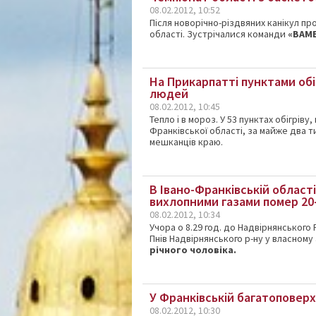
08.02.2012, 10:52
Після новорічно-різдвяних канікул пр
області. Зустрічалися команди
«ВАМ
На Прикарпатті пунктами обі
людей
08.02.2012, 10:45
Тепло і в мороз. У 53 пунктах обігріву
Франківської області, за майже два ти
мешканців краю.
В Івано-Франківській област
вихлопними газами помер 20
08.02.2012, 10:34
Учора о 8.29 год. до Надвірнянського
Пнів Надвірнянського р-ну у власному
річного чоловіка.
У Франківській багатоповерх
08.02.2012, 10:30