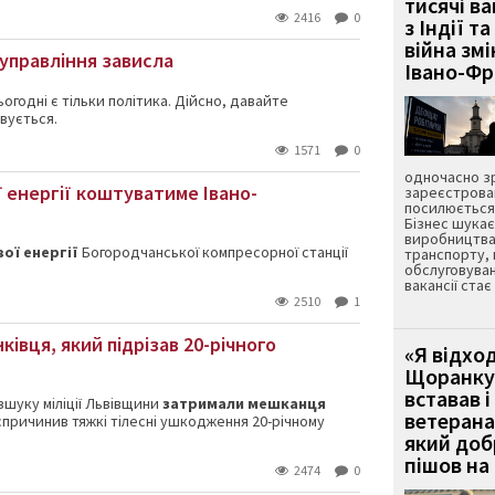
тисячі ва
2416
0
з Індії та
війна зм
управління зависла
Івано-Ф
ьогодні є
тільки політика
.
Дійсно
, давайте
вується.
1571
0
одночасно зр
 енергії коштуватиме Івано-
зареєстрован
посилюється 
Бізнес шука
виробництва
вої енергії
Богородчанської компресорної станції
транспорту,
обслуговуван
вакансії ста
2510
1
ківця, який підрізав 20-річного
«Я відход
Щоранку 
вставав і
шуку міліції Львівщини
затримали мешканця
ветерана
 спричинив тяжкі тілесні ушкодження 20-річному
який до
пішов на 
2474
0