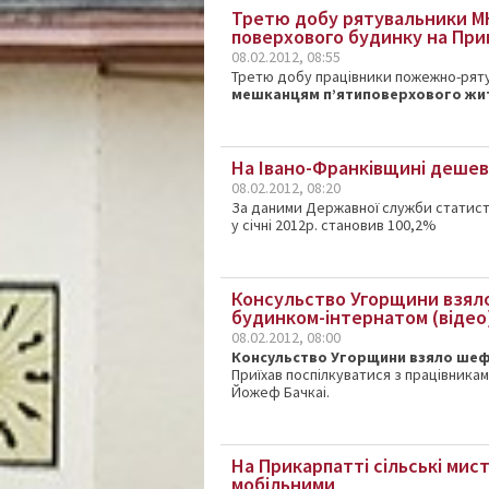
Третю добу рятувальники МН
поверхового будинку на При
08.02.2012, 08:55
Третю добу працівники пожежно-ряту
мешканцям п’ятиповерхового жи
На Івано-Франківщині деше
08.02.2012, 08:20
За даними Державної служби статис
у січні 2012р. становив 100,2%
Консульство Угорщини взял
будинком-інтернатом (відео
08.02.2012, 08:00
Консульство Угорщини взяло ше
Приїхав поспілкуватися з працівника
Йожеф Бачкаі.
На Прикарпатті сільські мис
мобільними