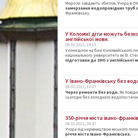
Морози завдають збитків. Учора в О
замерзання водопровідних труб
Франківську.
У Коломиї діти можуть безк
англійської мови.
08.02.2012, 10:13
У понеділок на базі Коломийського п
національного університету ім. В. С
підготовки до ЗНО з англійської 
У Івано-Франківську без во
08.02.2012, 10:07
Через ремонти без води.
Як повідо
сьогодні без холодного водопостача
350-річчя міста івано-франкі
08.02.2012, 09:47
Учора під керівництвом міського голо
річчя міста Івано-Франківська.