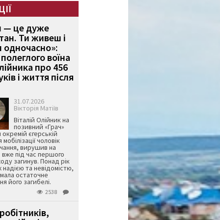
ЦІЇ
и — це дуже
тан. Ти живеш і
 одночасно»:
полеглого воїна
Олійника про 456
ків і життя після
31.07.2026
Вікторія Матіїв
Віталій Олійник на
позивний «Грач»
й окремій єгерській
я мобілізації чоловік
чання, вирушив на
 вже під час першого
оду загинув. Понад рік
ж надією та невідомістю,
имала остаточне
я його загибелі.
2538
робітників,