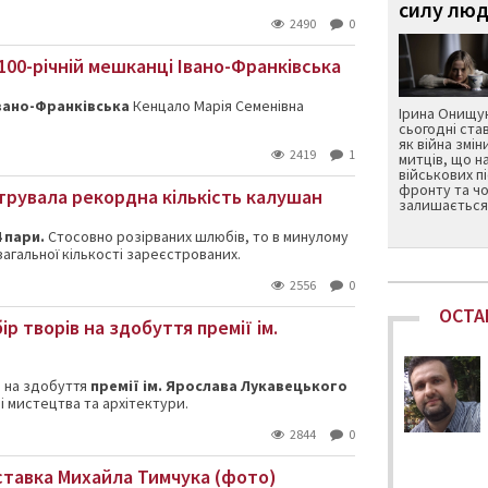
силу люд
2490
0
00-річній мешканці Івано-Франківська
вано-Франківська
Кенцало Марія Семенівна
Ірина Онищук
сьогодні ста
як війна змін
2419
1
митців, що н
військових п
фронту та чо
рувала рекордна кількість калушан
залишається 
 пари.
Стосовно розірваних шлюбів, то в минулому
агальної кількості зареєстрованих.
2556
0
ОСТА
р творів на здобуття премії ім.
в на здобуття
премії ім. Ярослава Лукавецького
зі мистецтва та архітектури.
2844
0
ставка Михайла Тимчука (фото)