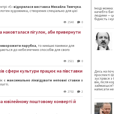
нтрі «Є»
відкрилася виставка Михайла Тимчука
.
Іноді можна 
лотен художника, створених спеціально для цієї
начебто баг
людини — це
бідність і н
2540
0
а наковталася пігулок, аби привернути
приворожити парубка
, то нинішні панянки для
даються до небезпечних способів для свого
2521
0
ків сфери культури працює на півставки
Десь на поча
проспекті Ш
зустрівся з
ік є
максимально ліквідувати неповні ставки
в
він, після к
патті.
займаєшся?»
написати не
2702
2
 на ювілейному поштовому конверті й