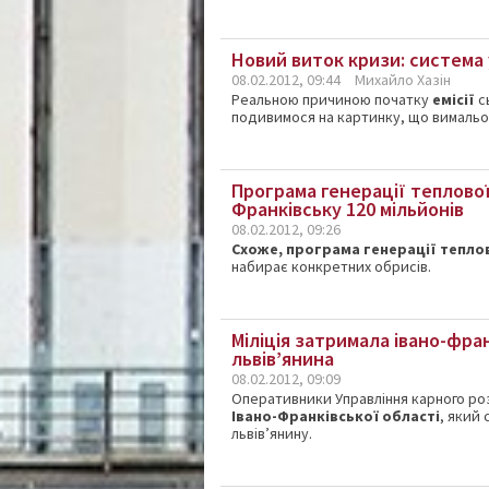
Новий виток кризи: система 
08.02.2012, 09:44
Михайло Хазін
Реальною причиною
початку
емісії
с
подивимося
на
картинку, що вимальо
Програма генерації теплової
Франківську 120 мільйонів
08.02.2012, 09:26
Схоже, програма генерації тепло
набирає конкретних обрисів.
Міліція затримала івано-фран
львів’янина
08.02.2012, 09:09
Оперативники Управління карного роз
Івано-Франківської області
, який
львів’янину.