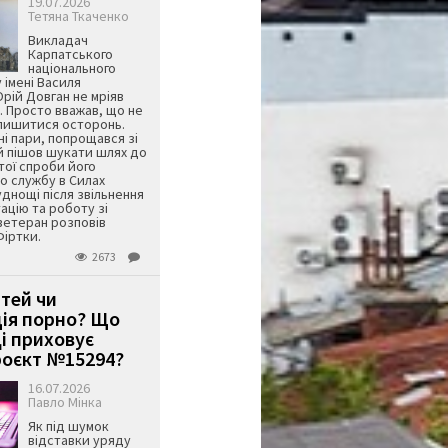
19.07.2026
Тетяна Ткаченко
Викладач
Карпатського
національного
 імені Василя
ій Довган не мріяв
. Просто вважав, що не
алишитися осторонь.
ні пари, попрощався зі
й пішов шукати шлях до
ятої спроби його
о службу в Силах
днощі після звільнення
тацію та роботу зі
ветеран розповів
Фіртки.
2673
ітей чи
ція порно? Що
і приховує
оєкт №15294?
16.07.2026
Павло Мінка
Як під шумок
відставки уряду