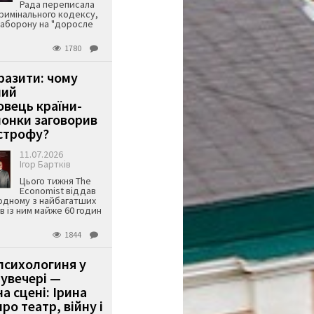
Рада переписала
римінального кодексу,
аборону на "доросле
1780
аразити: чому
ший
вець країни-
онки заговорив
строфу?
11.07.2026
Ігор Бартків
Цього тижня The
Economist віддав
одному з найбагатших
ів із ним майже 60 годин
1844
психологиня у
 увечері —
а сцені: Ірина
ро театр, війну і