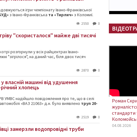
одовжуються ігри чемпіонату Івано-Франківської
БУД»
з Івано-Франківська
та «Тирлич»
з Коломиї.
2550
0
ВІДЕОТР
гріву "скористалося" майже дві тисячі
, котрі розгорнули у всіх райцентрах Івано-
жні "зігрілося", на даний час, біля двох тисяч
2870
0
і у власній машині від удушення
-річний хлопець
 РВ УМВС надійшло повідомлення про те, що в селі
Роман Скри
 автомобілі «ВАЗ 21063» д.н. було виявлено
труп 20-
журналістсь
стандарти 
2519
0
Коломойсь
04.08.2026
івці замерзли водопровідні труби