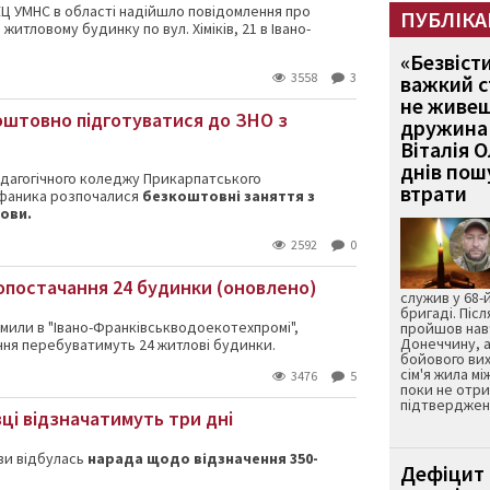
КЦ УМНС в області надійшло повідомлення про
ПУБЛІКА
в житловому будинку по вул. Хіміків, 21 в Івано-
«Безвіст
3558
3
важкий с
не живеш
оштовно підготуватися до ЗНО з
дружина 
Віталія 
днів пошу
едагогічного коледжу Прикарпатського
втрати
тефаника розпочалися
безкоштовні заняття з
мови.
2592
0
допостачання 24 будинки (оновлено)
служив у 68-
бригаді. Післ
мили в "Івано-Франківськводоекотехпромі",
пройшов нав
Донеччину, а
ння перебуватимуть 24 житлові будинки.
бойового вих
сім'я жила мі
3476
5
поки не отр
підтвердженн
вці відзначатимуть три дні
ви відбулась
нарада щодо відзначення 350-
Дефіцит 