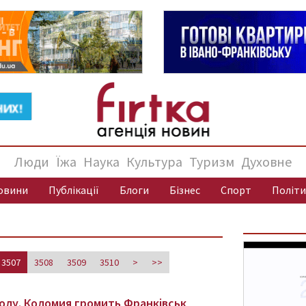
Люди
Їжа
Наука
Культура
Туризм
Духовне
овини
Публікації
Блоги
Бізнес
Спорт
Політи
3507
3508
3509
3510
>
>>
болу. Коломия громить Франківськ