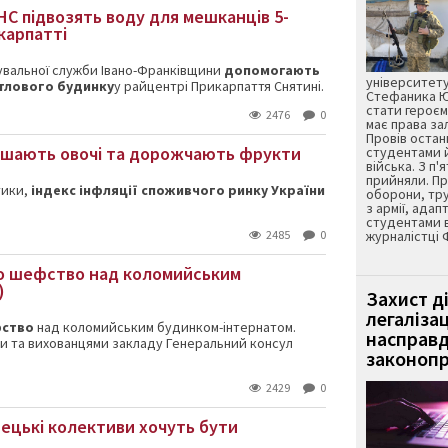
С підвозять воду для мешканців 5-
карпатті
вальної служби Івано-Франківщини
допомогають
університету
тлового будинку
у райцентрі Прикарпаття Снятині.
Стефаника Юр
стати героєм
2476
0
має права з
Провів остан
вшають овочі та дорожчають фрукти
студентами 
війська. З п'
прийняли. Пр
тики,
індекс інфляції споживчого ринку України
оборони, тру
з армії, адап
студентами 
2485
0
журналістці 
о шефство над коломийським
)
Захист д
легаліза
фство
над коломийським будинком-інтернатом.
насправд
ми та вихованцями закладу Генеральний консул
законопр
2429
0
тецькі колективи хочуть бути