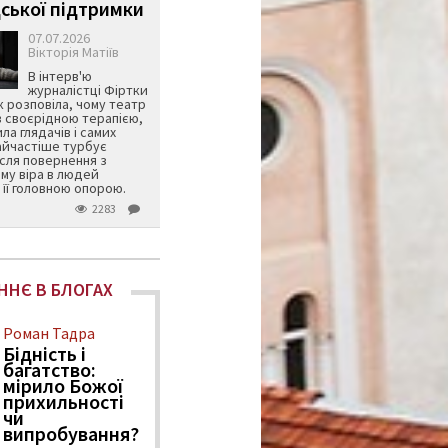
ської підтримки
07.07.2026
Вікторія Матіїв
В інтерв'ю
журналістці Фіртки
 розповіла, чому театр
в своєрідною терапією,
ила глядачів і самих
айчастіше турбує
ісля повернення з
му віра в людей
її головною опорою.
2283
ННЄ В БЛОГАХ
Роман Тадра
Бідність і
багатство:
мірило Божої
прихильності
чи
випробування?