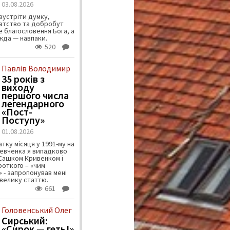
03.08.2026
зустріти думку,
атство та добробут
 благословення Бога, а
ужда — навпаки.
520
Павлів Володимир
35 років з
виходу
першого числа
легендарного
«Пост-
Поступу»
01.08.2026
тку місяця у 1991-му на
евченка я випадково
 Сашком Кривенком і
ороткого – «чим
 - запропонував мені
велику статтю.
661
Головенський Олег
Сирський:
«Сирок — геть!»