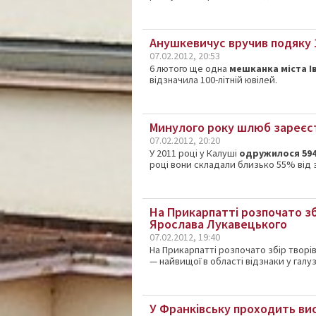
Анушкевичус вручив подяку 1
07.02.2012, 20:53
6 лютого ще одна
мешканка міста І
відзначила 100-літній ювілей.
Минулого року шлюб зареєст
07.02.2012, 20:20
У 2011 році у Калуші
одружилося 594
році вони складали близько 55% від з
На Прикарпатті розпочато збі
Ярослава Лукавецького
07.02.2012, 19:40
На Прикарпатті розпочато збір творі
— найвищої в області відзнаки у галу
У Франківську проходить ви