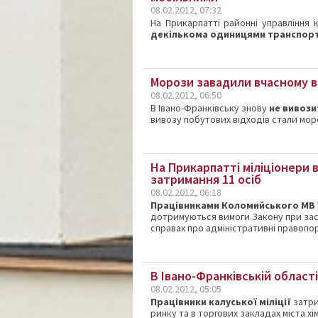
08.02.2012, 07:32
На Прикарпатті районні управління 
декількома одиницями транспор
Морози завадили вчасному ви
08.02.2012, 06:50
В Івано-Франківську знову
не вивози
вивозу побутових відходів стали мор
На Прикарпатті міліціонери 
затримання 11 осіб
08.02.2012, 06:18
Працівниками Коломийського МВ
дотримуються вимоги Закону при зас
справах про адміністративні правопо
В Івано-Франківській област
08.02.2012, 05:05
Працівники калуської міліції
затри
ринку та в торгових закладах міста хім