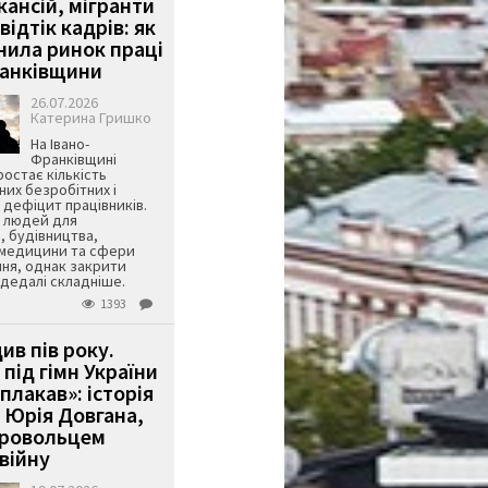
кансій, мігранти
 відтік кадрів: як
інила ринок праці
ранківщини
26.07.2026
Катерина Гришко
На Івано-
Франківщині
остає кількість
их безробітних і
дефіцит працівників.
є людей для
, будівництва,
 медицини та сфери
ня, однак закрити
є дедалі складніше.
1393
ив пів року.
під гімн України
 плакав»: історія
 Юрія Довгана,
бровольцем
війну