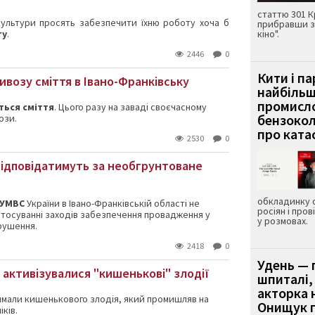
статтю 301 К
культури просять забезпечити їхню роботу хоча б
прибравши з
ту
.
кіно".
2446
0
Кити і п
возу сміття в Івано-Франківську
найбіль
промисло
ться сміття
. Цього разу на заваді своєчасному
бензокол
ози.
про ката
2530
0
відповідатимуть за необгрунтоване
обкладинку 
 УМВС
України в Івано-Франківській області не
росіян і пров
тосуванні заходів забезпечення провадження у
у розмовах.
рушення.
2418
0
Удень — 
і активізувалися "кишенькові" злодії
шпиталі,
акторка н
мали кишенькового злодія, який промишляв на
Онищук п
іків.