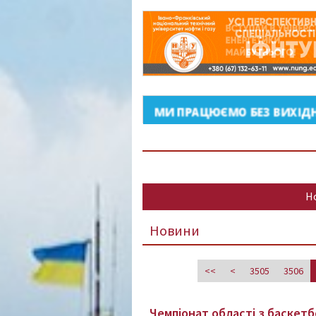
Н
Новини
<<
<
3505
3506
Чемпіонат області з баскет