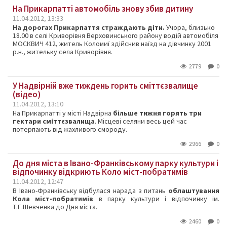
На Прикарпатті автомобіль знову збив дитину
11.04.2012, 13:33
На дорогах Прикарпаття страждають діти.
Учора, близько
18.00 в селі Криворівня Верховинського району водій автомобіля
МОСКВИЧ 412, житель Коломиї здійснив наїзд на дівчинку 2001
р.н., жительку села Криворівня.
2779
0
У Надвірній вже тиждень горить сміттєзвалище
(відео)
11.04.2012, 13:10
На Прикарпатті у місті Надвірна
більше тижня горять три
гектари сміттєзвалища
. Місцеві селяни весь цей час
потерпають від жахливого смороду.
2966
0
До дня міста в Івано-Франківському парку культури і
відпочинку відкриють Коло міст-побратимів
11.04.2012, 12:47
В Івано-Франківську відбулася нарада з питань
облаштування
Кола міст-побратимів
в парку культури і відпочинку ім.
Т.Г.Шевченка до Дня міста.
2460
0