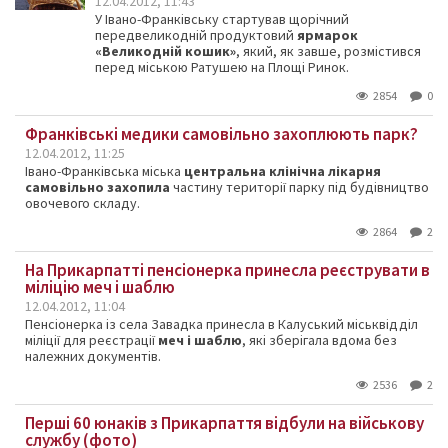
12.04.2012, 11:43
У Івано-Франківську стартував щорічний
передвеликодній продуктовий
ярмарок
«Великодній кошик»
, який, як завше, розмістився
перед міською Ратушею на Площі Ринок.
2854
0
Франківські медики самовільно захоплюють парк?
12.04.2012, 11:25
Івано-Франківська міська
центральна клінічна лікарня
самовільно захопила
частину території парку під будівництво
овочевого складу.
2864
2
На Прикарпатті пенсіонерка принесла реєструвати в
міліцію меч і шаблю
12.04.2012, 11:04
Пенсіонерка із села Завадка принесла в Калуський міськвідділ
міліції для реєстрації
меч і шаблю
, які зберігала вдома без
належних документів.
2536
2
Перші 60 юнаків з Прикарпаття відбули на військову
службу (фото)