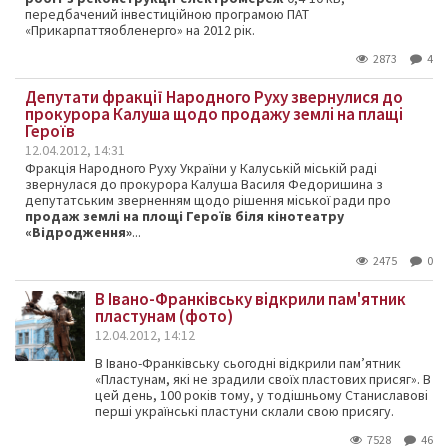
передбачений інвестиційною програмою ПАТ
«Прикарпаттяобленерго» на 2012 рік.
2873
4
Депутати фракції Народного Руху звернулися до
прокурора Калуша щодо продажу землі на плащі
Героїв
12.04.2012, 14:31
Фракція Народного Руху України у Калуській міській раді
звернулася до прокурора Калуша Василя Федоришина з
депутатським зверненням щодо рішення міської ради про
продаж землі на площі Героїв біля кінотеатру
«Відродження»
...
2475
0
В Івано-Франківську відкрили пам'ятник
пластунам (фото)
12.04.2012, 14:12
В Івано-Франківську сьогодні відкрили пам’ятник
«Пластунам, які не зрадили своїх пластових присяг». В
цей день, 100 років тому, у тодішньому Станиславові
перші українські пластуни склали свою присягу.
7528
46