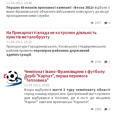
12.04.2012, 10:46
Перших 60 юнаків призовної кампанії «Весна 2012»
відбули з
Івано-Франківського обласного військового комісаріату до місця
проходження ними служби.
2377
0
На Прикарпатті влада не котролює діяльність
пунктів металобрухту
12.04.2012, 10:25
Прокуратури Городенківського, Косівського і Надвірнянського
районів провели
перевірки районних державний
адміністрацій
.
2736
1
Чемпіонат Івано-Франківщини з футболу:
Дербі "Карпат", перша перемога
"Тепловика"
12.04.2012, 10:01
Вчора відбулися
матчі 3 туру чемпіонату області
серед команд першої ліги. Центральний матч ігрового
дня відбувався в Коломиї, де в гості до місцевих
"Карпат" завітали яремчанські "Карпати".
2955
0