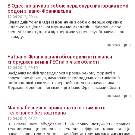
В Одесі покінчив з собою першокурсник юракадемії
родом з Івано-Франківська
12.04.2012, 09:44
Кілька днів тому
в Одесі покінчив з собою першокурсник
Одеської національної Юридичної академії. Інформацію про
самогубство студента підтвердили у прес-службі навчального
закладу.
2960
0
На Івано-Франківщині обговорили всі нюанси
спорудження міні-ГЕС на річках області
12.04.2012, 09:10
Засідання комісії проводилося у розширеному форматі з
залученням фахівців, науковців та громадських активістів. У
роботі комісії взяв участь перший заступник начальника
Державної екологічної інспекції в Івано-Франківській області.
2448
0
Малозабезпечені прикарпатці отримають
телетюнер безкоштовно
12.04.2012, 08:55
В Україні вже збудовано і на повну потужність працює
телемережа цифрового наземного ефірного мовлення. Це
означає, що тепер через звичайну антену
можна дивитися