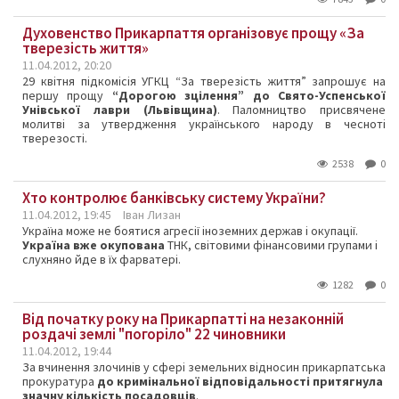
Духовенство Прикарпаття організовує прощу «За
тверезість життя»
11.04.2012, 20:20
29 квітня підкомісія УГКЦ “За тверезість життя” запрошує на
першу прощу
“Дорогою зцілення” до Свято-Успенської
Унівської лаври (Львівщина)
. Паломництво присвячене
молитві за утвердження українського народу в чесноті
тверезості.
2538
0
Хто контролює банківську систему України?
11.04.2012, 19:45
Іван Лизан
Україна
може не
боятися
агресії
іноземних
держав і
окупації.
Україна
вже
окупована
ТНК
, світовими
фінансовими
групами і
слухняно
йде
в
їх
фарватері
.
1282
0
Від початку року на Прикарпатті на незаконній
роздачі землі "погоріло" 22 чиновники
11.04.2012, 19:44
За вчинення злочинів у сфері земельних відносин прикарпатська
прокуратура
до кримінальної відповідальності притягнула
значну кількість посадовців
.