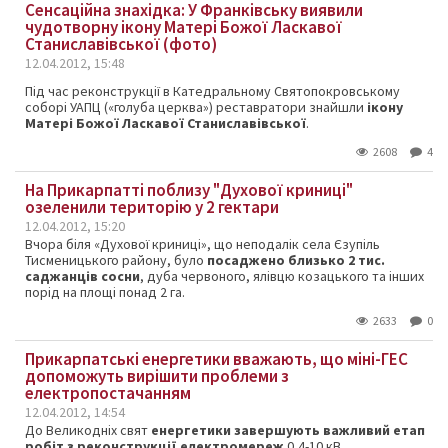
Сенсаційна знахідка: У Франківську виявили
чудотворну ікону Матері Божої Ласкавої
Станиславівської (фото)
12.04.2012, 15:48
Під час реконструкції в Катедральному Святопокровському
соборі УАПЦ («голуба церква») реставратори знайшли
ікону
Матері Божої Ласкавої Станиславівської
.
2608
4
На Прикарпатті поблизу "Духової криниці"
озеленили територію у 2 гектари
12.04.2012, 15:20
Вчора біля «Духової криниці», що неподалік села Єзупіль
Тисменицького району, було
посаджено близько 2 тис.
саджанців сосни
, дуба червоного, ялівцю козацького та інших
порід на площі понад 2 га.
2633
0
Прикарпатські енергетики вважають, що міні-ГЕС
допоможуть вирішити проблеми з
електропостачанням
12.04.2012, 14:54
До Великодніх свят
енергетики завершують важливий етап
робіт з реконструкції електромереж
0,4-10 кВ,