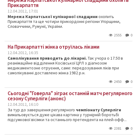
Мережа Карпатської кулінарної спадщини охопить
Прикарпаття
12.04.2012, 17:01
Мережа Карпатської кулінарної спадщини
охопить
Прикарпаття та ще чотири прикордонні регіони Угорщини,
Словаччини, Румунії, України.
2555
0
На Прикарпатті жінка отруїлась ліками
12.04.2012, 16:35
Самолікування приводить до лікарні.
Так учора о 17.50 в
реанімаційне відділення Косівської ЦРЛ з діагнозом
медикаментозне отруєння, саме: передозування ліків при
самолікуванні доставлено жінка 1982 р.н.
2450
0
Сьогодні "Говерла" зіграє останній матч регулярного
сезону Суперліги (анонс)
12.04.2012, 16:10
За тур до завершення регулярного
чемпіонату Суперліги
вимальовується дуже цікава картина у турнірній боротьбі
підсумкової вісімки та останнього претендента на плей-офф...
2381
0