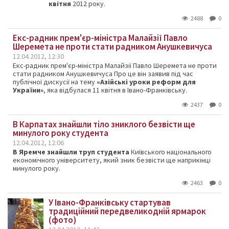
квітня
2012 року.
2488
0
Екс-радник прем'єр-міністра Малайзії Павло
Шеремета не проти стати радником Анушкевичуса
12.04.2012, 12:30
Екс-радник прем'єр-міністра Малайзії Павло Шеремета не проти
стати радником Анушкевичуса Про це він заявив під час
публічної дискусії на тему
«Азійські уроки реформ для
України»
, яка відбулася 11 квітня в Івано-Франківську.
2437
0
В Карпатах знайшли тіло зниклого безвісти ще
минулого року студента
12.04.2012, 12:06
В Яремче знайшли труп студента
Київського національного
економічного університету, який зник безвісти ще наприкінці
минулого року.
2463
0
У Івано-Франківську стартував
традиційний передвеликодній ярмарок
(фото)