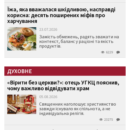
Їжа, яка вважалася шкідливою, насправді
корисна: десять поширених міфів про
харчування
23.07.2026
Замість обмежень, радять зважати на
контекст, баланс у раціоні та якість
продуктів.
6229
ДУХОВНЕ
«Вірити без церкви?»: отець УГКЦ пояснив,
чому важливо відвідувати храм
05.08.2026
Священник наголошує: християнство
завжди існувало як спільнота, а не
індивідуальна релігія.
23275