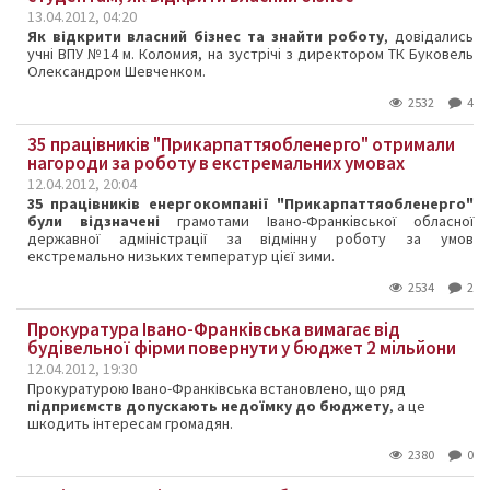
13.04.2012, 04:20
Як відкрити власний бізнес та знайти роботу
, довідались
учні ВПУ №14 м. Коломия, на зустрічі з директором ТК Буковель
Олександром Шевченком.
2532
4
35 працівників "Прикарпаттяобленерго" отримали
нагороди за роботу в екстремальних умовах
12.04.2012, 20:04
35 працівників енергокомпанії "Прикарпаттяобленерго"
були відзначені
грамотами Івано-Франківської обласної
державної адміністрації за відмінну роботу за умов
екстремально низьких температур цієї зими.
2534
2
Прокуратура Івано-Франківська вимагає від
будівельної фірми повернути у бюджет 2 мільйони
12.04.2012, 19:30
Прокуратурою Івано-Франківська встановлено, що ряд
підприємств допускають недоїмку до бюджету
, а це
шкодить інтересам громадян.
2380
0