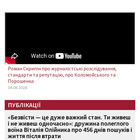
Роман Скрипін про журналістські розслідування,
стандарти та репутацію, про Коломойського та
Порошенка
04.08.2026
ПУБЛІКАЦІЇ
«Безвісти — це дуже важкий стан. Ти живеш
і не живеш одночасно»: дружина полеглого
воїна Віталія Олійника про 456 днів пошуків і
життя після втрати