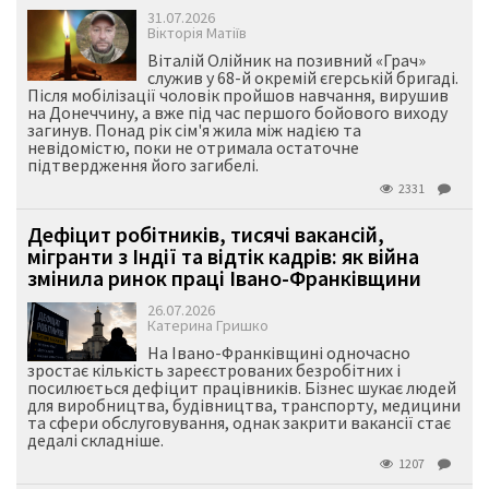
31.07.2026
Вікторія Матіїв
Віталій Олійник на позивний «Грач»
служив у 68-й окремій єгерській бригаді.
Після мобілізації чоловік пройшов навчання, вирушив
на Донеччину, а вже під час першого бойового виходу
загинув. Понад рік сім'я жила між надією та
невідомістю, поки не отримала остаточне
підтвердження його загибелі.
2331
Дефіцит робітників, тисячі вакансій,
мігранти з Індії та відтік кадрів: як війна
змінила ринок праці Івано-Франківщини
26.07.2026
Катерина Гришко
На Івано-Франківщині одночасно
зростає кількість зареєстрованих безробітних і
посилюється дефіцит працівників. Бізнес шукає людей
для виробництва, будівництва, транспорту, медицини
та сфери обслуговування, однак закрити вакансії стає
дедалі складніше.
1207