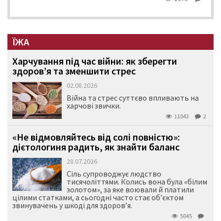
ЇЖА
Харчування під час війни: як зберегти
здоров’я та зменшити стрес
02.08.2026
Війна та стрес суттєво впливають на
харчові звички.
11043
2
«Не відмовляйтесь від солі повністю»:
дієтологиня радить, як знайти баланс
28.07.2026
Сіль супроводжує людство
тисячоліттями. Колись вона була «білим
золотом», за яке воювали й платили
цілими статками, а сьогодні часто стає об’єктом
звинувачень у шкоді для здоров’я.
5045