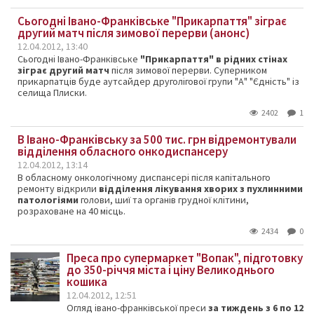
Сьогодні Івано-Франківське "Прикарпаття" зіграє
другий матч після зимової перерви (анонс)
12.04.2012, 13:40
Сьогодні Івано-Франківське
"Прикарпаття" в рідних стінах
зіграє другий матч
після зимової перерви. Суперником
прикарпатців буде аутсайдер друголігової групи "А" "Єдність" із
селища Плиски.
2402
1
В Івано-Франківську за 500 тис. грн відремонтували
відділення обласного онкодиспансеру
12.04.2012, 13:14
В обласному онкологічному диспансері після капітального
ремонту відкрили
відділення лікування хворих з пухлинними
патологіями
голови, шиї та органів грудної клітини,
розраховане на 40 місць.
2434
0
Преса про супермаркет "Вопак", підготовку
до 350-річчя міста і ціну Великоднього
кошика
12.04.2012, 12:51
Огляд івано-франківської преси
за тиждень з 6 по 12