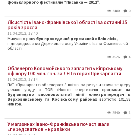
фольклорного фестивалю “Писанка — 2012”.
2480
0
Лісистість Івано-Франківської області за останні 15
років зросла
11.04.2012, 17:40
Минулого року
був проведений державний облік лісів
,
підпорядкованих Держкомлісгоспу України в Івано-Франківській
області.
3526
4
Обленерго Коломойського заплатить кіпрському
офшору 100 млн. грн. за ЛЕП в горах Прикарпаття
11.04.2012, 17:14
ПАТ «Прикарпаттяобленерго» 3 квітня за результатами тендеру
уклало угоду з ТОВ «Новітні енергетичні програми»
на
будівництво високовольтної лінії електропередач в
Верховинському та Косівському районах
вартістю 101,98
млн грн.
2540
1
У магазинах Івано-Франківська почастішали
«передсвяткові» крадіжки