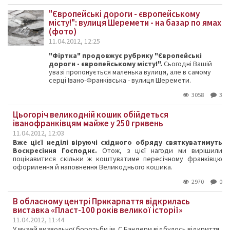
"Європейські дороги - європейському
місту!": вулиця Шеремети - на базар по ямах
(фото)
11.04.2012, 12:25
"Фіртка" продовжує рубрику "Європейські
дороги - європейському місту!".
Сьогодні Вашій
увазі пропонується маленька вулиця, але в самому
серці Івано-Франківська - вулиця Шеремети.
3058
3
Цьогоріч великодній кошик обійдеться
іванофранківцям майже у 250 гривень
11.04.2012, 12:03
Вже цієї неділі віруючі східного обряду святкуватимуть
Воскресіння Господнє.
Отож, з цієї нагоди ми вирішили
поцікавитися скільки ж коштуватиме пересічному франківцю
оформлення й наповнення Великоднього кошика.
2970
0
В обласному центрі Прикарпаття відкрилась
виставка «Пласт-100 років великої історії»
11.04.2012, 11:44
У музей визвольної боротьби ім. С.Бандери відбулось відкриття