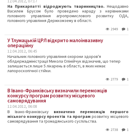
12.04.2012, 07:17
На Прикарпатті відроджують тваринництво.
Нещодавно
Василем Брусом було проведено нараду з керівниками
головного управління агропромислового розвитку ОДА,
головного управління Держкомзему в області.
2949
1
У Тлумацькій ЦРЛ відкрито малоінвазивну
операційну
12.04.2012, 06:45
Начальник головного управління охорони здоров'я
облдержадміністрації Микола Олінійчук відзначив, що тепер
залишається лише 5 лікарень в області, в яких немає
лапороскопічної стійки.
2779
1
В Івано-Франківську визначили переможців
конкурсу програм розвитку місцевого
самоврядування
12.04.2012, 06:08
В Івано-Франківську
визначено переможців першого
міського конкурсу проектів та програм
розвитку місцевого
самоврядування та громадянського суспільства.
2738
1