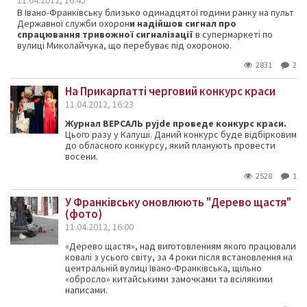
11.04.2012, 16:45
В Івано-Франківську близько одинадцятої години ранку на пульт
Державної служби охорон
и надійшов сигнал про
спрацювання тривожної сигналізації
в супермаркеті по
вулиці Миколайчука, що перебуває під охороною.
2831
2
На Прикарпатті черговий конкурс краси
11.04.2012, 16:23
Журнал ВЕРСАЛЬ pyjde проведе конкурс краси.
Цього разу у Калуші. Даний конкурс буде відбірковим
до обласного конкурсу, який планують провести
восени.
2528
1
У Франківську оновлюють "Дерево щастя"
(фото)
11.04.2012, 16:00
«Дерево щастя», над виготовленням якого працювали
ковалі з усього світу, за 4 роки після встановлення на
центральній вулиці Івано-Франківська, щільно
«обросло» китайськими замочками та всілякими
написами.