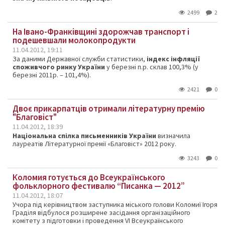
2499
2
На Івано-Франківщині здорожчав транспорт і
подешевшали молокопродукти
11.04.2012, 19:11
За даними Державної служби статистики,
індекс інфляції
споживчого ринку України
у березні п.р. склав 100,3% (у
березні 2011р. – 101,4%).
2421
0
Двоє прикарпатців отримали літературну премію
"Благовіст"
11.04.2012, 18:39
Національна спілка письменників України
визначила
лауреатів Літературної премії «Благовіст» 2012 року.
3243
0
Коломия готується до Всеукраїнського
фольклорного фестивалю “Писанка — 2012”
11.04.2012, 18:07
Учора під керівництвом заступника міського голови Коломиї Ігоря
Граділя відбулося розширене засідання організаційного
комітету з підготовки і проведення VI Всеукраїнського