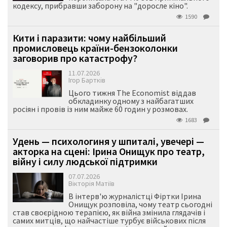
кодексу, прибравши заборону на "доросле кіно".
1590
Кити і паразити: чому найбільший
промисловець країни-бензоколонки
заговорив про катастрофу?
11.07.2026
Ігор Бартків
Цього тижня The Economist віддав
обкладинку одному з найбагатших
росіян і провів із ним майже 60 годин у розмовах.
1683
Удень — психологиня у шпиталі, увечері —
акторка на сцені: Ірина Онищук про театр,
війну і силу людської підтримки
07.07.2026
Вікторія Матіїв
В інтерв'ю журналістці Фіртки Ірина
Онищук розповіла, чому театр сьогодні
став своєрідною терапією, як війна змінила глядачів і
самих митців, що найчастіше турбує військових після