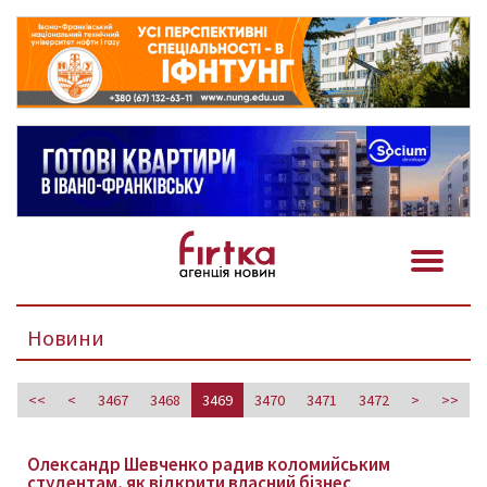
Новини
<<
<
3467
3468
3469
3470
3471
3472
>
>>
Олександр Шевченко радив коломийським
студентам, як відкрити власний бізнес