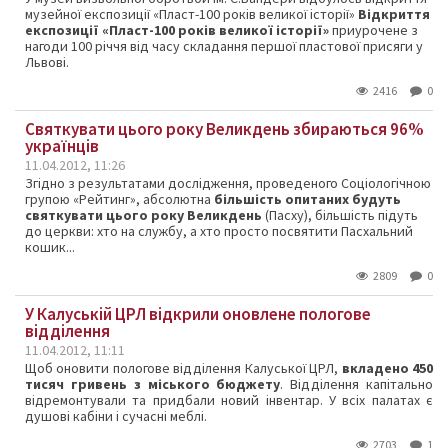
музейної експозиції «Пласт-100 років великої історії»
Відкриття
експозиції «Пласт-100 років великої історії»
приурочене з
нагоди 100 річчя від часу складання першої пластової присяги у
Львові.
2416
0
Святкувати цього року Великдень збираються 96%
українців
11.04.2012, 11:26
Згідно з результатами дослідження, проведеного Соціологічною
групою «Рейтинг», абсолютна
більшість опитаних будуть
святкувати цього року Великдень
(Пасху), більшість підуть
до церкви: хто на службу, а хто просто посвятити Пасхальний
кошик...
2809
0
У Калуській ЦРЛ відкрили оновлене пологове
відділення
11.04.2012, 11:11
Щоб оновити пологове відділення Калуської ЦРЛ,
вкладено 450
тисяч гривень з міського бюджету
. Відділення капітально
відремонтували та придбали новий інвентар. У всіх палатах є
душові кабіни і сучасні меблі.
2703
1