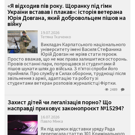
«Я відходив пів року. Щоранку під гімн
України вставав і плакав»: історія ветерана
Юрія Довгана, який добровольцем пішов на
війну
19.07.2026
Тетяна Ткаченко
Викладач Карпатського національного
університету імені Василя Стефаника
Юрій Довган не мріяв стати героєм.
Просто вважав, що не має права залишитися осторонь.
Провів останні пари, попрощався зі студентами й
пішов шукати шлях до війська. З п'ятої спроби його
прийняли. Про службу в Силах оборони, труднощі після
звільнення з армії, адаптацію та роботу зі
студентами ветеран розповів журналістці Фіртки.
2489
Захист дітей чи легалізація порно? Що
насправді приховує законопроєкт №15294?
16.07.2026
Павло Мінка
Як під шумок відставки уряду Рада
переписала статтю 301 Кримінального