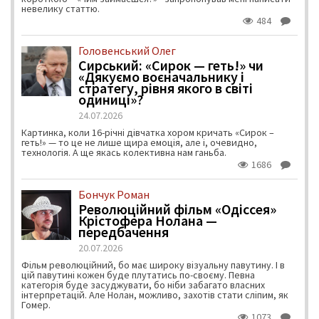
невелику статтю.
484
Головенський Олег
Сирський: «Сирок — геть!» чи
«Дякуємо воєначальнику і
стратегу, рівня якого в світі
одиниці»?
24.07.2026
Картинка, коли 16-річні дівчатка хором кричать «Сирок –
геть!» — то це не лише щира емоція, але і, очевидно,
технологія. А ще якась колективна нам ганьба.
1686
Бончук Роман
Революційний фільм «Одіссея»
Крістофера Нолана —
передбачення
20.07.2026
Фільм революційний, бо має широку візуальну павутину. І в
цій павутині кожен буде плутатись по-своєму. Певна
категорія буде засуджувати, бо ніби забагато власних
інтерпретацій. Але Нолан, можливо, захотів стати сліпим, як
Гомер.
1073