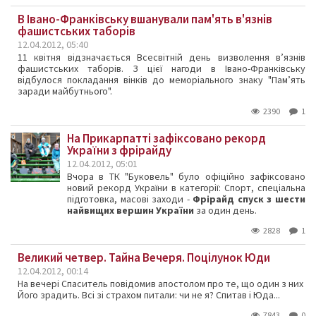
В Івано-Франківську вшанували пам'ять в'язнів
фашистських таборів
12.04.2012, 05:40
11 квітня відзначається Всесвітній день визволення в’язнів
фашистських таборів. З цієї нагоди в Івано-Франківську
відбулося покладання вінків до меморіального знаку "Пам’ять
заради майбутнього".
2390
1
На Прикарпатті зафіксовано рекорд
України з фрірайду
12.04.2012, 05:01
Вчора в ТК "Буковель" було офіційно зафіксовано
новий рекорд України в категорії: Спорт, спеціальна
підготовка, масові заходи -
Фрірайд спуск з шести
найвищих вершин України
за один день.
2828
1
Великий четвер. Тайна Вечеря. Поцілунок Юди
12.04.2012, 00:14
На вечері Спаситель повідомив апостолом про те, що один з них
Його зрадить. Всі зі страхом питали: чи не я? Спитав і Юда...
7843
0