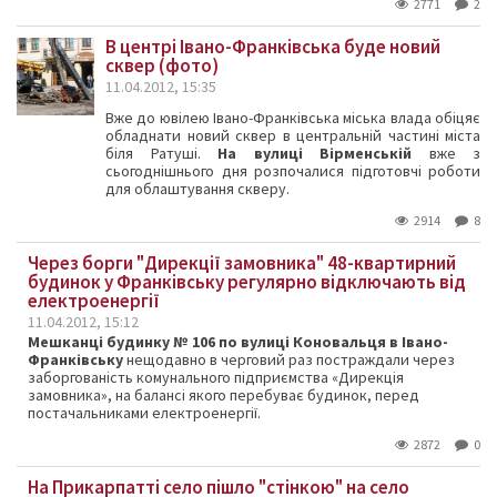
2771
2
В центрі Івано-Франківська буде новий
сквер (фото)
11.04.2012, 15:35
Вже до ювілею Івано-Франківська міська влада обіцяє
обладнати новий сквер в центральній частині міста
біля Ратуші.
На вулиці Вірменській
вже з
сьогоднішнього дня розпочалися підготовчі роботи
для облаштування скверу.
2914
8
Через борги "Дирекції замовника" 48-квартирний
будинок у Франківську регулярно відключають від
електроенергії
11.04.2012, 15:12
М
ешканці будинку № 106 по вулиці Коновальця в Івано-
Франківську
нещодавно в черговий раз постраждали через
заборгованість комунального підприємства «Дирекція
замовника», на балансі якого перебуває будинок, перед
постачальниками електроенергії.
2872
0
На Прикарпатті село пішло "стінкою" на село