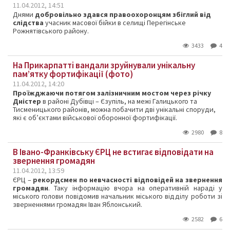
11.04.2012, 14:51
Днями
добровільно здався правоохоронцям збіглий від
слідства
учасник масової бійки в селищі Перегінське
Рожнятівського району.
3433
4
На Прикарпатті вандали зруйнували унікальну
пам’ятку фортифікації (фото)
11.04.2012, 14:20
Проїжджаючи потягом залізничним мостом через річку
Дністер
в районі Дубівці – Єзупіль, на межі Галицького та
Тисменицького районів, можна побачити дві унікальні споруди,
які є об’єктами військової оборонної фортифікації.
2980
8
В Івано-Франківську ЄРЦ не встигає відповідати на
звернення громадян
11.04.2012, 13:59
ЄРЦ –
рекордсмен по невчасності відповідей на звернення
громадян
. Таку інформацію вчора на оперативній нараді у
міського голови повідомив начальник міського відділу роботи зі
зверненнями громадян Іван Яблонський.
2582
6