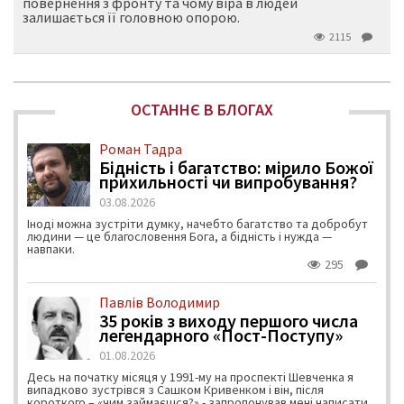
повернення з фронту та чому віра в людей
залишається її головною опорою.
2115
ОСТАННЄ В БЛОГАХ
Роман Тадра
Бідність і багатство: мірило Божої
прихильності чи випробування?
03.08.2026
Іноді можна зустріти думку, начебто багатство та добробут
людини — це благословення Бога, а бідність і нужда —
навпаки.
295
Павлів Володимир
35 років з виходу першого числа
легендарного «Пост-Поступу»
01.08.2026
Десь на початку місяця у 1991-му на проспекті Шевченка я
випадково зустрівся з Сашком Кривенком і він, після
короткого – «чим займаєшся?» - запропонував мені написати