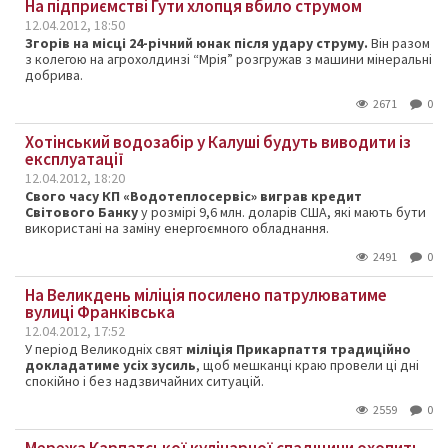
На підприємстві Гути хлопця вбило струмом
12.04.2012, 18:50
Згорів на місці 24-річний юнак після удару струму.
Він разом
з колегою на агрохолдинзі “Мрія” розгружав з машини мінеральні
добрива.
2671
0
Хотінський водозабір у Калуші будуть виводити із
експлуатації
12.04.2012, 18:20
Свого часу КП «Водотеплосервіс» виграв кредит
Світового Банку
у розмірі 9,6 млн. доларів США, які мають бути
використані на заміну енергоємного обладнання.
2491
0
На Великдень міліція посилено патрулюватиме
вулиці Франківська
12.04.2012, 17:52
У період Великодніх свят
міліція Прикарпаття традиційно
докладатиме усіх зусиль
, щоб мешканці краю провели ці дні
спокійно і без надзвичайних ситуацій.
2559
0