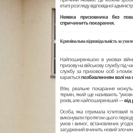
етапі розгляду відповідної адмініст
Неявка призовника без пов
спричинить покарання.
Кримінальна відповідальність за ухилен
Найпоширенішою в умовах війн
призову на військову службу під час
службу за призовом осіб з-поміж
карається
позбавленням волі на с
Втім, реальне покарання можуть
термін, який ще називають "умовн
років, але найпоширеніший —
від 
Особа, яка отримала іспитовий те
виконувати протягом цього періоду
умов і вимог, встановлених угодою
засуджений вчинить новий злочин