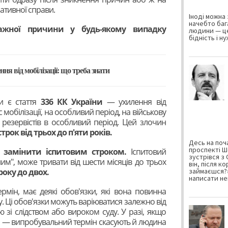
ративної справи.
Іноді можна 
начебто баг
ажної причини у будь-якому випадку
людини — це
бідність і н
ня від мобілізації: що треба знати
и є стаття
336 КК України
— ухилення від
 мобілізації, на особливий період, на військову
 резервістів в особливий період. Цей злочин
трок від трьох до п'яти років.
Десь на поча
проспекті Ш
замінити іспитовим строком.
Іспитовий
зустрівся з
им", може тривати від шести місяців до трьох
він, після к
року до двох.
займаєшся?»
написати не
рмін, має деякі обов'язки, які вона повинна
. Ці обов'язки можуть варіюватися залежно від
 зі слідством або вироком суду. У разі, якщо
 — випробувальний термін скасують й людина