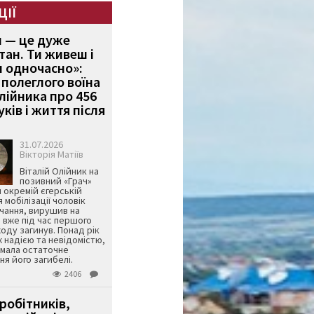
ЦІЇ
и — це дуже
тан. Ти живеш і
 одночасно»:
полеглого воїна
Олійника про 456
ків і життя після
31.07.2026
Вікторія Матіїв
Віталій Олійник на
позивний «Грач»
й окремій єгерській
я мобілізації чоловік
чання, вирушив на
 вже під час першого
оду загинув. Понад рік
ж надією та невідомістю,
имала остаточне
я його загибелі.
2406
робітників,