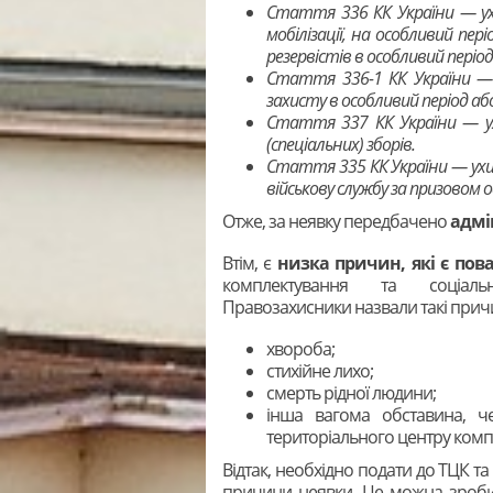
Стаття 336 КК України — ухи
мобілізації, на особливий пері
резервістів в особливий період
Стаття 336-1 КК України — 
захисту в особливий період або 
Стаття 337 КК України — ухи
(спеціальних) зборів.
Стаття 335 КК України — ухил
військову службу за призовом о
Отже, за неявку передбачено
адмі
Втім, є
низка причин, які є по
комплектування та соціаль
Правозахисники назвали такі прич
хвороба;
стихійне лихо;
смерть рідної людини;
інша вагома обставина, ч
територіального центру комп
Відтак, необхідно подати до ТЦК т
причини неявки. Це можна зроби