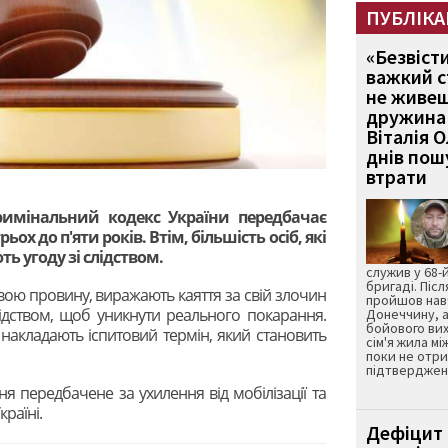
ПУБЛІКА
«Безвіст
важкий с
не живеш
дружина 
Віталія 
днів пошу
втрати
Кримінальний кодекс України передбачає
ьох до п'яти років. Втім, більшість осіб, які
ь угоду зі слідством.
служив у 68-
бригаді. Післ
вою провину, виражають каяття за свій злочин
пройшов нав
слідством, щоб уникнути реального покарання.
Донеччину, а
бойового вих
м накладають іспитовий термін, який становить
сім'я жила мі
поки не отр
підтвердженн
я передбачене за ухилення від мобілізації та
раїні.
Дефіцит 