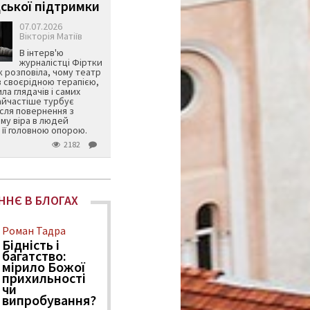
ської підтримки
07.07.2026
Вікторія Матіїв
В інтерв'ю
журналістці Фіртки
 розповіла, чому театр
в своєрідною терапією,
ила глядачів і самих
айчастіше турбує
ісля повернення з
му віра в людей
її головною опорою.
2182
ННЄ В БЛОГАХ
Роман Тадра
Бідність і
багатство:
мірило Божої
прихильності
чи
випробування?