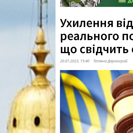
Ухилення від
реального п
що свідчить
20.07.2023, 15:40
Тетяна Дармограй