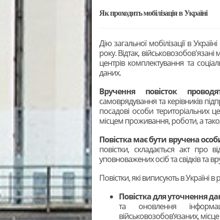
Як проходить мобілізація в Україні
Дію загальної мобілізації в Укра
року. Відтак, військовозобов'язані
центрів комплектування та соціал
даних.
Вручення повісток проводя
самоврядування та керівників підп
посадові особи територіальних цен
місцем проживання, роботи, а тако
Повістка має бути вручена особ
повістки, складається акт про в
уповноважених осіб та свідків та в
Повістки, які виписують в Україні в 
Повістка для уточнення д
та оновлення інформа
військовозобов’язаних, місце