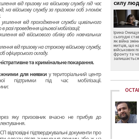
силу люд
лення від призову на військову службу під час
од, на військову службу за призовом осіб з-поміж
.
ухилення від проходження служби цивільного
в разі проведення цільової мобілізації;
Ірина Онищук
лення від військового обліку або навчальних
сьогодні ста
як війна змін
митців, що н
ення від призову на строкову військову службу,
військових п
сіб офіцерського складу.
фронту та чо
залишається 
ністративне та кримінальне покарання.
важними для неявки
у територіальний центр
ної підтримки під час мобілізації.
ини:
ОСТА
ерез яку призовник вчасно не прибув до
лектування.
а СП відповідні підтверджувальні документи про
ти одразу після зникнення причин або ж на