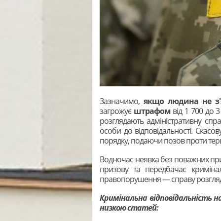
Зазначимо,
якщо людина не з'
загрожує
штрафом
від 1 700 до 
розглядають адміністративну спр
особи до відповідальності. Скасо
порядку, подаючи позов проти тер
Водночас неявка без поважних при
призову та передбачає кримінал
правопорушення — справу розгляд
Кримінальна відповідальність н
низкою статей: