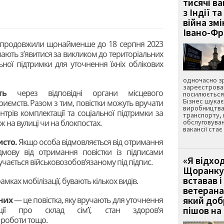
тисячі ва
з Індії та
війна зм
Івано-Ф
їні продовжили щонайменше до 18 серпня 2023
 мають з’явитися за викликом до територіальних
ьної підтримки для уточнення їхніх облікових
одночасно зр
зареєстрован
ть
через відповідні органи місцевого
посилюється 
Бізнес шука
риємств. Разом з тим, повістки можуть вручати
виробництва
трів комплектації та соціальної підтримки за
транспорту,
ж на вулиці чи на блокпостах.
обслуговуван
вакансії ста
исто.
Якщо особа відмовляється від отримання
ідмову від отримання повістки із підписами
«Я відход
ручається військовозобов’язаному під підпис.
Щоранку 
вставав і
рамках мобілізації, бувають кількох видів.
ветерана
який до
аних
— це повістка, яку вручають для уточнення
пішов на 
ції про склад сім’ї, стан здоров’я
 роботи тощо.