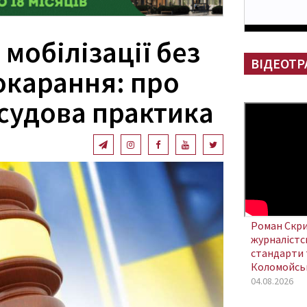
 мобілізації без
ВІДЕОТР
окарання: про
 судова практика
Роман Скри
журналістсь
стандарти 
Коломойсь
04.08.2026