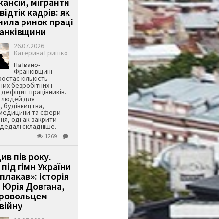
кансій, мігранти
 відтік кадрів: як
інила ринок праці
ранківщини
26.07.2026
Катерина Гришко
На Івано-
Франківщині
остає кількість
их безробітних і
дефіцит працівників.
є людей для
, будівництва,
 медицини та сфери
ня, однак закрити
є дедалі складніше.
1269
ив пів року.
під гімн України
 плакав»: історія
 Юрія Довгана,
бровольцем
війну