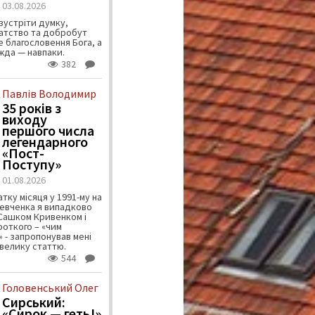
03.08.2026
зустріти думку,
атство та добробут
 благословення Бога, а
ужда — навпаки.
382
Павлів Володимир
35 років з
виходу
першого числа
легендарного
«Пост-
Поступу»
01.08.2026
тку місяця у 1991-му на
евченка я випадково
 Сашком Кривенком і
ороткого – «чим
 - запропонував мені
велику статтю.
544
Головенський Олег
Сирський:
«Сирок — геть!»