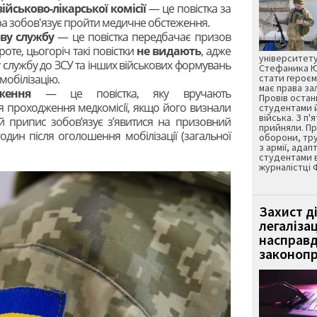
йськово-лікарської комісії
— це повістка за
ра зобов'язує пройти медичне обстеження.
ову службу
— це повістка передбачає призов
роте, цьогоріч такі повістки
не видають
, адже
університету
у службу до ЗСУ та інших військових формувань
Стефаника Юр
мобілізацію.
стати героєм
має права з
ядження
— це повістка, яку вручають
Провів остан
я проходження медкомісії, якщо його визнали
студентами 
війська. З п'
й припис зобов’язує з’явитися на призовний
прийняли. Пр
один після оголошення мобілізації (загальної
оборони, тру
з армії, адап
студентами 
журналістці 
Захист д
легаліза
насправд
законопр