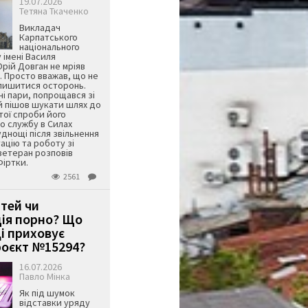
19.07.2026
Тетяна Ткаченко
Викладач
Карпатського
національного
 імені Василя
ій Довган не мріяв
. Просто вважав, що не
алишитися осторонь.
ні пари, попрощався зі
й пішов шукати шлях до
ятої спроби його
о службу в Силах
днощі після звільнення
тацію та роботу зі
ветеран розповів
Фіртки.
2561
ітей чи
ція порно? Що
і приховує
оєкт №15294?
16.07.2026
Павло Мінка
Як під шумок
відставки уряду