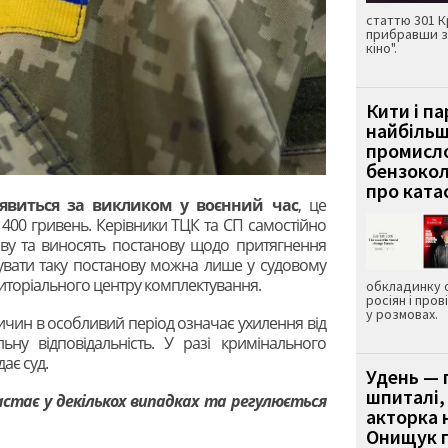
статтю 301 К
прибравши з
кіно".
Кити і п
найбіль
промисло
бензокол
про ката
явиться за викликом у воєнний час
, це
3 400 гривень. Керівники ТЦК та СП самостійно
аву та виносять постанову щодо притягнення
вувати таку постанову можна лише у судовому
иторіального центру комплектування.
обкладинку 
росіян і пров
у розмовах.
чин в особливий період означає ухилення від
ьну відповідальність. У разі кримінального
ає суд.
Удень — 
шпиталі,
астає у декількох випадках та регулюється
акторка н
Онищук п