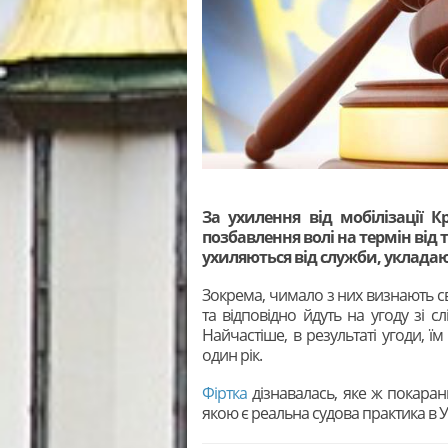
За ухилення від мобілізації 
позбавлення волі на термін від тр
ухиляються від служби, укладают
Зокрема, чимало з них визнають с
та відповідно йдуть на угоду зі 
Найчастіше, в результаті угоди, ї
один рік.
Фіртка
дізнавалась, яке ж покаранн
якою є реальна судова практика в Ук