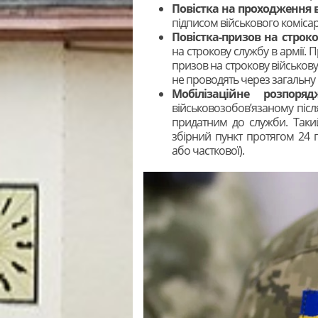
Повістка на проходження ві
підписом військового коміса
Повістка-призов на строк
на строкову службу в армії. П
призов на строкову військов
не проводять через загальну 
Мобілізаційне розпор
військовозобов’язаному післ
придатним до служби. Таки
збірний пункт протягом 24 г
або часткової).