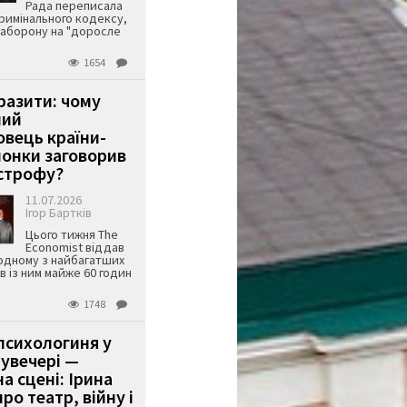
Рада переписала
римінального кодексу,
аборону на "доросле
1654
аразити: чому
ший
вець країни-
онки заговорив
строфу?
11.07.2026
Ігор Бартків
Цього тижня The
Economist віддав
одному з найбагатших
ів із ним майже 60 годин
1748
психологиня у
 увечері —
а сцені: Ірина
ро театр, війну і