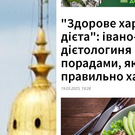
"Здорове ха
дієта": іван
дієтологиня
порадами, я
правильно х
19.03.2025, 19:28