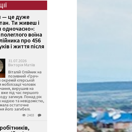
ЦІЇ
и — це дуже
тан. Ти живеш і
 одночасно»:
полеглого воїна
Олійника про 456
ків і життя після
31.07.2026
Вікторія Матіїв
Віталій Олійник на
позивний «Грач»
й окремій єгерській
я мобілізації чоловік
чання, вирушив на
 вже під час першого
оду загинув. Понад рік
ж надією та невідомістю,
имала остаточне
я його загибелі.
2403
робітників,