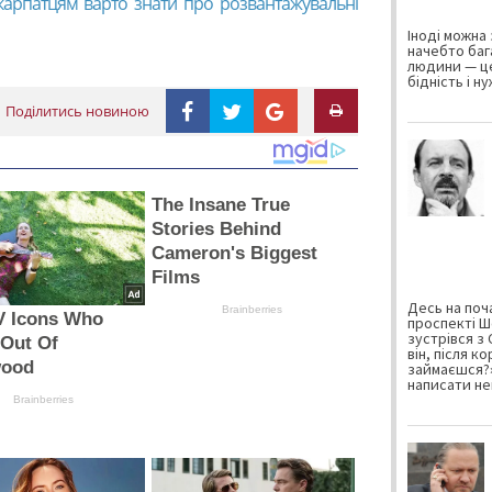
карпатцям варто знати про розвантажувальні
Іноді можна 
начебто баг
людини — це
бідність і н
Поділитись новиною
The Insane True
Stories Behind
Cameron's Biggest
Films
Десь на поча
Brainberries
V Icons Who
проспекті Ш
зустрівся з
 Out Of
він, після к
wood
займаєшся?»
написати не
Brainberries