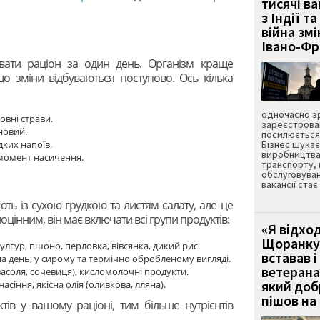
тисячі ва
з Індії та
війна зм
Івано-Ф
вати раціон за один день. Організм краще
що зміни відбуваються поступово. Ось кілька
одночасно зр
овні страви.
зареєстрован
новий.
посилюється 
дких напоїв.
Бізнес шука
виробництва
 момент насичення.
транспорту,
обслуговуван
вакансії ста
ть із сухою грудкою та листям салату, але це
оцінним, він має включати всі групи продуктів:
«Я відход
Щоранку 
улгур, пшоно, перловка, вівсянка, дикий рис.
вставав і
на день, у сирому та термічно обробленому вигляді.
ветерана
квасоля, сочевиця), кисломолочні продукти.
який до
насіння, якісна олія (оливкова, лляна).
пішов на 
тів у вашому раціоні, тим більше нутрієнтів