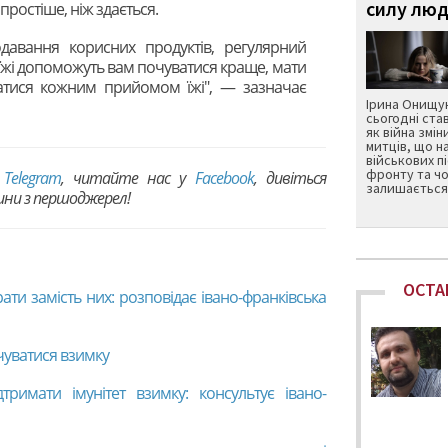
силу люд
простіше, ніж здається.
одавання корисних продуктів, регулярний
 їжі допоможуть вам почуватися краще, мати
ватися кожним прийомом їжі", — зазначає
Ірина Онищук
сьогодні ста
як війна змін
митців, що н
військових п
фронту та чо
в
Telegram
, читайте нас у
Facebook
, дивіться
залишається 
вини з першоджерел!
ОСТА
ти замість них: розповідає івано-франківська
чуватися взимку
дтримати імунітет взимку: консультує івано-