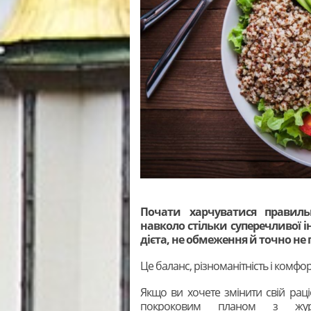
Почати харчуватися правиль
навколо стільки суперечливої і
дієта, не обмеження й точно не
Це баланс, різноманітність і комфо
Якщо ви хочете змінити свій раці
покроковим планом з жу