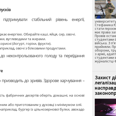
пусків
ідтримувати стабільний рівень енергії,
університету
Стефаника Юр
стати героєм
має права з
жає енергією. Обирайте каші, яйця, сир, овочі.
Провів остан
ами, вуглеводами та жирами.
студентами 
війська. З п'
корисні (йогурт, горіхи, фрукти).
прийняли. Пр
априклад, овочі з білковими продуктами.
оборони, тру
з армії, адап
 до неконтрольованого голоду та переїдання
студентами 
журналістці 
те
Захист д
о призводить до зривів. Здорове харчування –
легаліза
насправд
законопр
сть фабричних десертів оберіть домашні, на основі
им або приготованим у духовці з мінімумом олії.
априклад, бургер із цільнозернової булки, авокадо