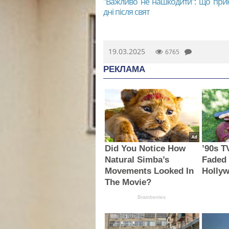
"Важливо не нашкодити": що при
дні після свят
19.03.2025
6765
РЕКЛАМА
Did You Notice How
’90s T
Natural Simba’s
Faded
Movements Looked In
Holly
The Movie?
Brainberries