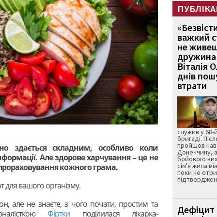
ПУБЛІКА
«Безвіст
важкий с
не живеш
дружина 
Віталія 
днів пошу
втрати
служив у 68-
бригаді. Післ
пройшов нав
но здається складним, особливо коли
Донеччину, а
нформації. Але здорове харчування – це не
бойового вих
сім'я жила мі
 прораховування кожного грама.
поки не отр
підтвердженн
рт для вашого організму.
он, але не знаєте, з чого почати, простим та
Дефіцит 
рналісткою
Фіртки
поділилася лікарка-