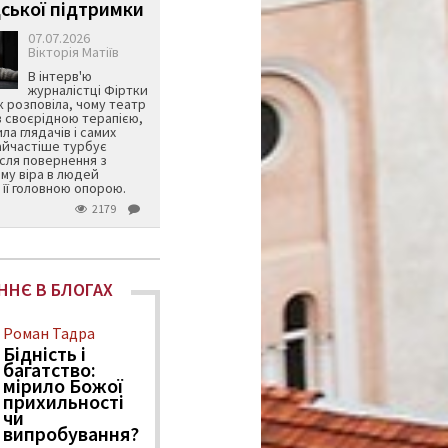
ської підтримки
07.07.2026
Вікторія Матіїв
В інтерв'ю
журналістці Фіртки
 розповіла, чому театр
в своєрідною терапією,
ила глядачів і самих
айчастіше турбує
ісля повернення з
му віра в людей
її головною опорою.
2179
ННЄ В БЛОГАХ
Роман Тадра
Бідність і
багатство:
мірило Божої
прихильності
чи
випробування?