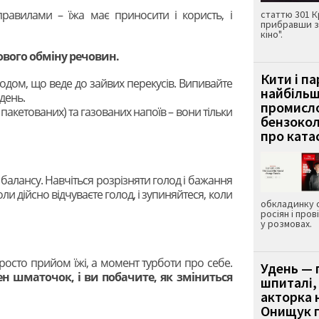
авилами – їжа має приносити і користь, і
статтю 301 К
прибравши з
кіно".
ового обміну речовин.
Кити і п
одом, що веде до зайвих перекусів. Випивайте
найбіль
день.
промисло
пакетованих) та газованих напоїв – вони тільки
бензокол
про ката
 балансу. Навчіться розрізняти голод і бажання
коли дійсно відчуваєте голод, і зупиняйтеся, коли
обкладинку 
росіян і пров
у розмовах.
просто прийом їжі, а момент турботи про себе.
Удень — 
ен шматочок, і ви побачите, як зміниться
шпиталі,
акторка н
Онищук п