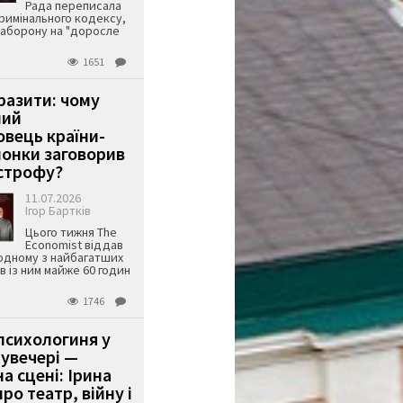
Рада переписала
римінального кодексу,
аборону на "доросле
1651
аразити: чому
ший
вець країни-
онки заговорив
строфу?
11.07.2026
Ігор Бартків
Цього тижня The
Economist віддав
одному з найбагатших
ів із ним майже 60 годин
1746
психологиня у
 увечері —
а сцені: Ірина
ро театр, війну і