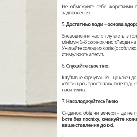
Не обмежуйте себе жорсткими пр
задоволення.
5.
Достатньо води – основа здор
Зневоднення часто плутають із гол
мінімум 6–8 склянок чистої води на 
Уникайте солодких соків (особливо 
стимулюють апетит.
6.
Слухайте своє тіло.
Інтуїтивне харчування – це ключ до
«з’їсти щось просто так». Їжте тоді, 
наситилися.
7.
Насолоджуйтесь їжею
Сніданок, обід чи вечеря – це не 
Їжте без поспіху, смакуйте кож
ваше ставлення до їжі.