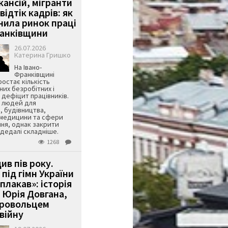
кансій, мігранти
 відтік кадрів: як
інила ринок праці
ранківщини
26.07.2026
Катерина Гришко
На Івано-
Франківщині
остає кількість
их безробітних і
дефіцит працівників.
є людей для
, будівництва,
 медицини та сфери
ня, однак закрити
є дедалі складніше.
1268
ив пів року.
під гімн України
 плакав»: історія
 Юрія Довгана,
бровольцем
війну