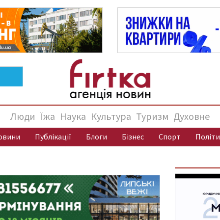
Люди
Їжа
Наука
Культура
Туризм
Духовне
овини
Публікації
Блоги
Бізнес
Спорт
Політи