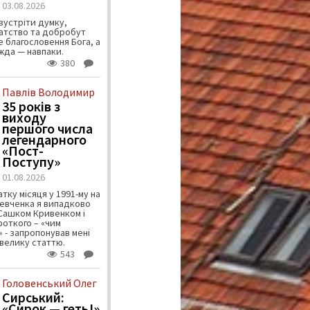
03.08.2026
зустріти думку,
атство та добробут
 благословення Бога, а
ужда — навпаки.
380
Павлів Володимир
35 років з
виходу
першого числа
легендарного
«Пост-
Поступу»
01.08.2026
тку місяця у 1991-му на
евченка я випадково
 Сашком Кривенком і
ороткого – «чим
 - запропонував мені
велику статтю.
543
Головенський Олег
Сирський:
«Сирок — геть!»