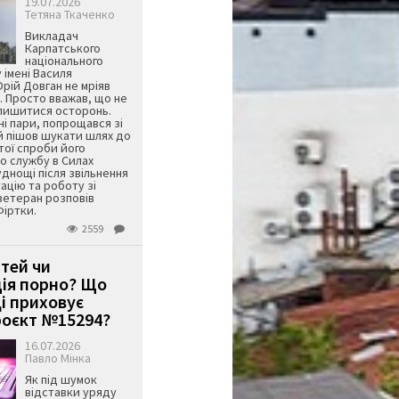
19.07.2026
Тетяна Ткаченко
Викладач
Карпатського
національного
 імені Василя
ій Довган не мріяв
. Просто вважав, що не
алишитися осторонь.
ні пари, попрощався зі
й пішов шукати шлях до
ятої спроби його
о службу в Силах
днощі після звільнення
тацію та роботу зі
ветеран розповів
Фіртки.
2559
ітей чи
ція порно? Що
і приховує
оєкт №15294?
16.07.2026
Павло Мінка
Як під шумок
відставки уряду