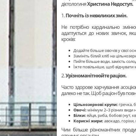
дієтологиня
Христина Недоступ.
1.
Почніть із невеликих змін.
Не потрібно кардинально зміню
адаптується до нових звичок, як
кроків:
Додайте більше овочів у свої осн
Замініть білий хліб на цільнозер
Пийте більше води, замість соло
Їжте повільніше, щоб відчувати
2.
Урізноманітнюйте раціон.
Часто здорове харчування асоціюю
далеко не так. Щоб раціон був повн
Цільнозернові крупи:
гречка, б
Овочі:
мінімум 2–3 різних види 
Білки:
яйця, риба, бобові (нут, 
Корисні жири:
авокадо, горіхи, 
Чим більше різноманітних продук
отримує організм.