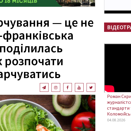
рчування — це не
ВІДЕОТР
о-франківська
 поділилась
к розпочати
арчуватись
Роман Скри
журналістсь
стандарти 
Коломойсь
04.08.2026