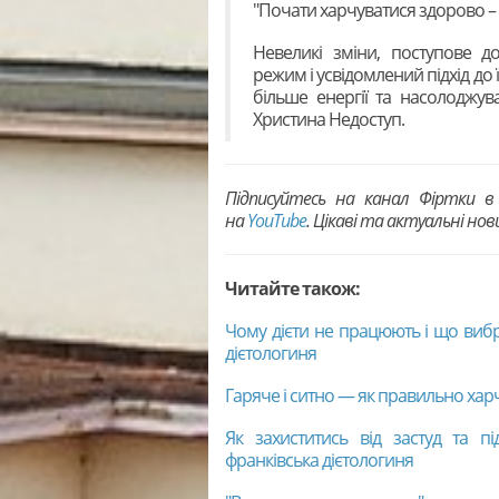
"Почати харчуватися здорово – 
Невеликі зміни, поступове д
режим і усвідомлений підхід до
більше енергії та насолоджу
Христина Недоступ.
Підписуйтесь на канал Фіртки 
на
YouTubе
. Цікаві та актуальні но
Читайте також:
Чому дієти не працюють і що вибра
дієтологиня
Гаряче і ситно — як правильно хар
Як захиститись від застуд та пі
франківська дієтологиня