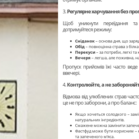
3.
Регулярне харчування без про
Щоб уникнути переїдання та п
дотримуйтеся режиму:
Сніданок
– основа дня, що заряд
Обід
– повноцінна страва з білк
Перекуси
– за потреби, легкі та 
Вечеря
– легша, але поживна, н
Пропуск прийомів їжі часто веде
ввечері.
4.
Контролюйте, а не забороняй
Відмова від улюблених страв част
це не про заборони, а про баланс:
Якщо хочеться солодкого – замі
натуральних інгредієнтів.
Смажене можна замінити запечен
Фастфуд може бути корисним – н
та запеченого м’яса.