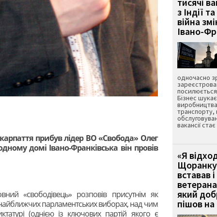
тисячі ва
з Індії та
війна зм
Івано-Ф
одночасно зр
зареєстрован
посилюється 
Бізнес шука
виробництва
транспорту,
обслуговуван
вакансії ста
карпаття прибув лідер ВО «Свобода» Олег
дному домі Івано-Франківська він провів
«Я відход
Щоранку 
вставав і
ветерана
який до
вний «свободівець» розповів присутнім як
пішов на 
 найближчих парламентських виборах, над чим
татурі (однією із ключових партій якого є