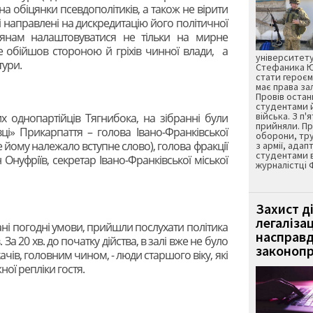
на обіцянки псевдополітиків, а також не вірити
 направлені на дискредитацію його політичної
янам налаштовуватися не тільки на мирне
е обійшов стороною й гріхів чинної влади, а
університету
тури.
Стефаника Юр
стати героєм
має права з
Провів остан
студентами 
війська. З п'
их однопартійців Тягнибока, на зібранні були
прийняли. Пр
ці» Прикарпаття – голова Івано-Франківської
оборони, тру
 йому належало вступне слово), голова фракції
з армії, адап
студентами 
 Онуфріїв, секретар Івано-Франківської міської
журналістці 
Захист д
легаліза
ні погодні умови, прийшли послухати політика
насправд
 За 20 хв. до початку дійства, в залі вже не було
законопр
ачів, головним чином, - люди старшого віку, які
ої репліки гостя.