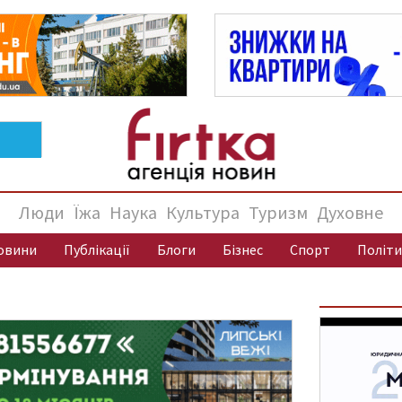
Люди
Їжа
Наука
Культура
Туризм
Духовне
овини
Публікації
Блоги
Бізнес
Спорт
Політи