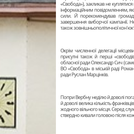
«Свобода»), закликав не куплятися 
інформаційним повідомленням, які
сили. Й порекомендував громад
завершення виборчої кампанії. Н
також зовнішньополітичної кон'юк
Окрім численної делегації місцев
присутні також й перші «свободів
обласної ради Олександр Сич (саме
ВО «Свобода» в міській раді Роман
ради Руслан Марцінків.
Попри Вербну неділю й доволі пога
й доволі велика кількість франківців.
жодного вільного місця. Серед слух
ствердно кивали головою після кожн