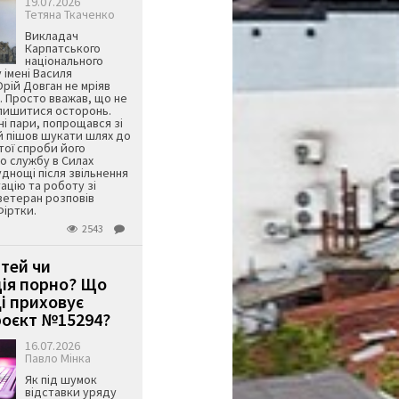
19.07.2026
Тетяна Ткаченко
Викладач
Карпатського
національного
 імені Василя
ій Довган не мріяв
. Просто вважав, що не
алишитися осторонь.
ні пари, попрощався зі
й пішов шукати шлях до
ятої спроби його
о службу в Силах
днощі після звільнення
тацію та роботу зі
ветеран розповів
Фіртки.
2543
ітей чи
ція порно? Що
і приховує
оєкт №15294?
16.07.2026
Павло Мінка
Як під шумок
відставки уряду