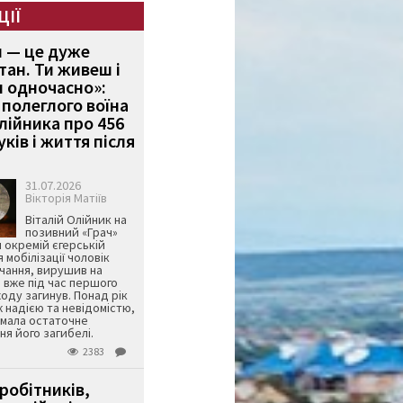
ЦІЇ
и — це дуже
тан. Ти живеш і
 одночасно»:
полеглого воїна
Олійника про 456
ків і життя після
31.07.2026
Вікторія Матіїв
Віталій Олійник на
позивний «Грач»
й окремій єгерській
я мобілізації чоловік
чання, вирушив на
 вже під час першого
оду загинув. Понад рік
ж надією та невідомістю,
имала остаточне
я його загибелі.
2383
робітників,