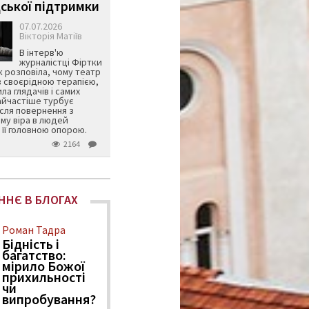
ської підтримки
07.07.2026
Вікторія Матіїв
В інтерв'ю
журналістці Фіртки
 розповіла, чому театр
в своєрідною терапією,
ила глядачів і самих
айчастіше турбує
ісля повернення з
му віра в людей
її головною опорою.
2164
ННЄ В БЛОГАХ
Роман Тадра
Бідність і
багатство:
мірило Божої
прихильності
чи
випробування?