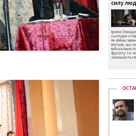
силу люд
Ірина Онищук
сьогодні ста
як війна змін
митців, що н
військових п
фронту та чо
залишається 
ОСТА