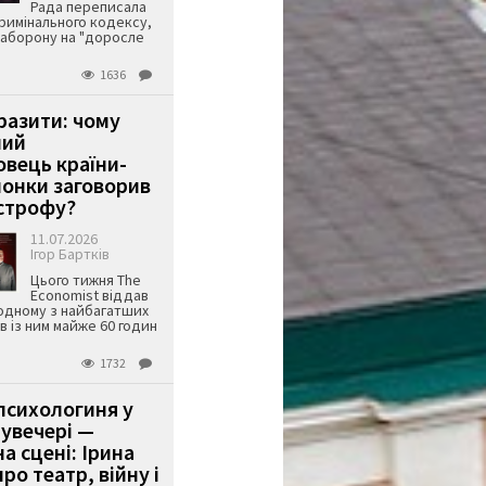
Рада переписала
римінального кодексу,
аборону на "доросле
1636
аразити: чому
ший
вець країни-
онки заговорив
строфу?
11.07.2026
Ігор Бартків
Цього тижня The
Economist віддав
одному з найбагатших
ів із ним майже 60 годин
1732
психологиня у
 увечері —
а сцені: Ірина
ро театр, війну і