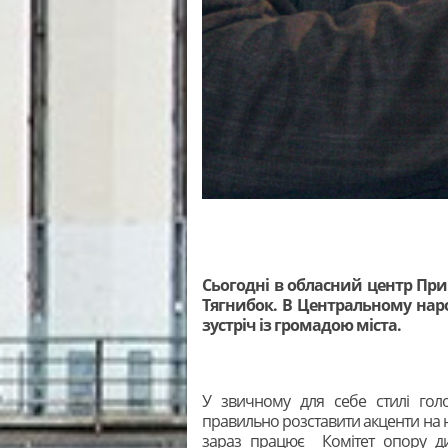
Сьогодні в обласний центр При
Тягнибок. В Центральному наро
зустріч із громадою міста.
У звичному для себе стилі голо
правильно розставити акценти на
зараз працює Комітет опору дик