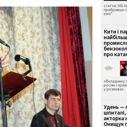
статтю 301 К
прибравши з
кіно".
Кити і п
найбіль
промисло
бензокол
про ката
обкладинку 
росіян і пров
у розмовах.
Удень — 
шпиталі,
акторка н
Онищук п