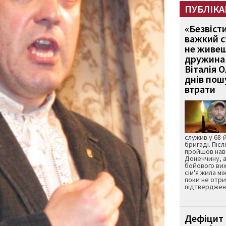
ПУБЛІКА
«Безвіст
важкий с
не живеш
дружина 
Віталія 
днів пошу
втрати
служив у 68-
бригаді. Післ
пройшов нав
Донеччину, а
бойового вих
сім'я жила мі
поки не отр
підтвердженн
Дефіцит 