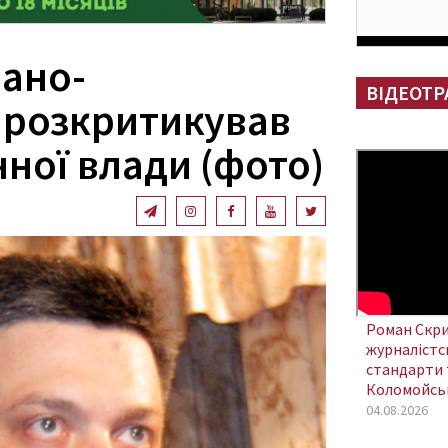
вано-
ВІДЕОТР
 розкритикував
ної влади (фото)
Роман Скри
журналістсь
стандарти 
Коломойсь
04.08.2026