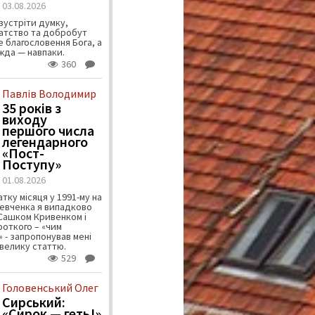
03.08.2026
зустріти думку,
атство та добробут
 благословення Бога, а
ужда — навпаки.
360
Павлів Володимир
35 років з
виходу
першого числа
легендарного
«Пост-
Поступу»
01.08.2026
тку місяця у 1991-му на
евченка я випадково
 Сашком Кривенком і
ороткого – «чим
 - запропонував мені
велику статтю.
529
Головенський Олег
Сирський:
«Сирок — геть!»