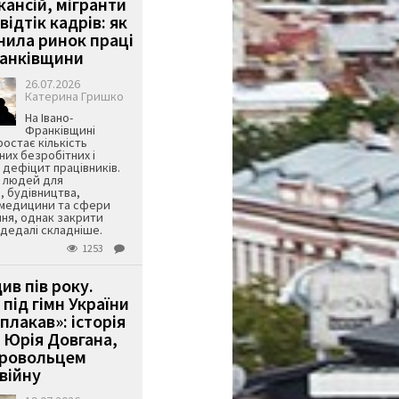
кансій, мігранти
 відтік кадрів: як
інила ринок праці
ранківщини
26.07.2026
Катерина Гришко
На Івано-
Франківщині
остає кількість
их безробітних і
дефіцит працівників.
є людей для
, будівництва,
 медицини та сфери
ня, однак закрити
є дедалі складніше.
1253
ив пів року.
під гімн України
 плакав»: історія
 Юрія Довгана,
бровольцем
війну