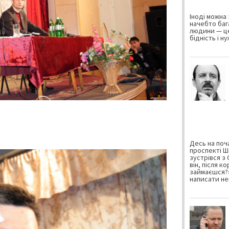
Іноді можна 
начебто баг
людини — це
бідність і н
Десь на поча
проспекті Ш
зустрівся з
він, після к
займаєшся?»
написати не