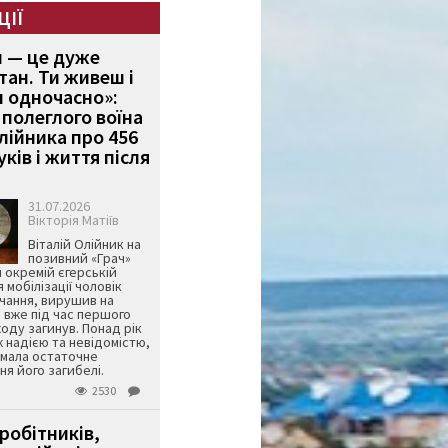
ЦІЇ
и — це дуже
тан. Ти живеш і
 одночасно»:
полеглого воїна
Олійника про 456
ків і життя після
31.07.2026
Вікторія Матіїв
Віталій Олійник на
позивний «Грач»
й окремій єгерській
я мобілізації чоловік
чання, вирушив на
 вже під час першого
оду загинув. Понад рік
ж надією та невідомістю,
имала остаточне
я його загибелі.
2530
робітників,