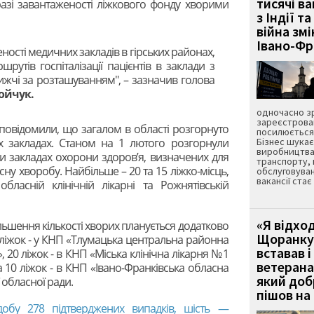
тисячі ва
разі завантаженості ліжкового фонду хворими
з Індії та
війна зм
Івано-Ф
ості медичних закладів в гірських районах,
утів госпіталізації пацієнтів в заклади з
жчі за розташуванням", – зазначив голова
ойчук.
одночасно зр
зареєстрован
повідомили, що загалом в області розгорнуто
посилюється 
их закладах. Станом на 1 лютого розгорнули
Бізнес шука
виробництва
ми закладах охорони здоров’я, визначених для
транспорту,
усну хворобу. Найбільше – 20 та 15 ліжко-місць,
обслуговуван
вакансії ста
 обласній клінічній лікарні та Рожнятівській
«Я відход
більшення кількості хворих планується додатково
Щоранку 
 ліжок - у КНП «Тлумацька центральна районна
вставав і
, 20 ліжок - в КНП «Міська клінічна лікарня №1
ветерана
та 10 ліжок - в КНП «Івано-Франківська обласна
який до
 обласної ради.
пішов на 
добу 278 підтверджених випадків, шість —