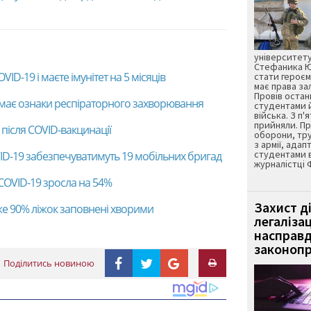
університету
Стефаника Юр
ID-19 і маєте імунітет на 5 місяців
стати героєм
має права з
Провів остан
то має ознаки респіраторного захворювання
студентами 
війська. З п'
прийняли. Пр
 після COVID-вакцинації
оборони, тру
з армії, адап
студентами 
ID-19 забезпечуватимуть 19 мобільних бригад
журналістці 
COVID-19 зросла на 54%
Захист д
же 90% ліжок заповнені хворими
легаліза
насправд
законопр
Поділитись новиною