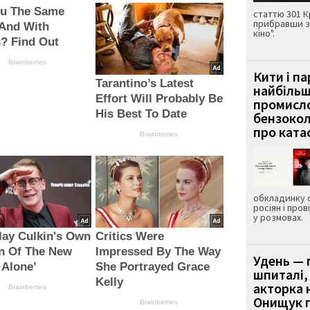
ou The Same
статтю 301 К
прибравши з
 And With
кіно".
? Find Out
Brainberries
Кити і п
Tarantino’s Latest
найбіль
Effort Will Probably Be
промисло
His Best To Date
бензокол
про ката
Brainberries
обкладинку 
росіян і пров
у розмовах.
ay Culkin's Own
Critics Were
n Of The New
Impressed By The Way
Удень — 
 Alone’
She Portrayed Grace
шпиталі,
Kelly
акторка н
Brainberries
Онищук п
Brainberries