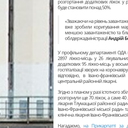
розгортання додаткових ліжок у 
буде становити понад 50%.
«Зважаючи на рівень завантажен
вже зробили коригування маршр
меншою завантаженістю та бли
облдержадміністрації
Андрій Б
У профільному департаменті ОДА 
2897 ліжко-місць у 26 лікувальн
додаткових 95 ліжко-місць у вось
госпіталізації хворих на коронавір
відповідно, в Івано-франківській
центральній районній лікарні.
Згідно з планом у разі істотного з
розгорнути ще 70 ліжок, а саме 40
лікарня Тлумацької районної ради»
Івано-Франківської міської ради» 
клінічна лікарня Івано-Франківської
Нагадаємо,
на Прикарпатті за 