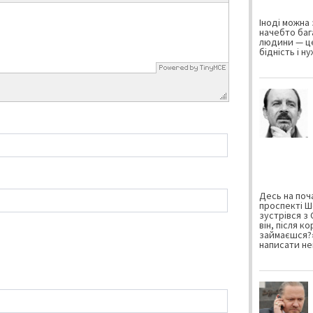
Іноді можна 
начебто баг
людини — це
бідність і н
Десь на поча
проспекті Ш
зустрівся з
він, після к
займаєшся?»
написати не