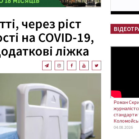
ті, через ріст
ВІДЕОТР
ті на COVID-19,
додаткові ліжка
Роман Скри
журналістсь
стандарти 
Коломойсь
04.08.2026