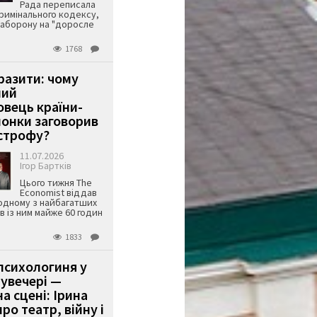
Рада переписала
римінального кодексу,
аборону на "доросле
1768
аразити: чому
ший
вець країни-
онки заговорив
строфу?
11.07.2026
Ігор Бартків
Цього тижня The
Economist віддав
одному з найбагатших
ів із ним майже 60 годин
1833
психологиня у
 увечері —
а сцені: Ірина
ро театр, війну і