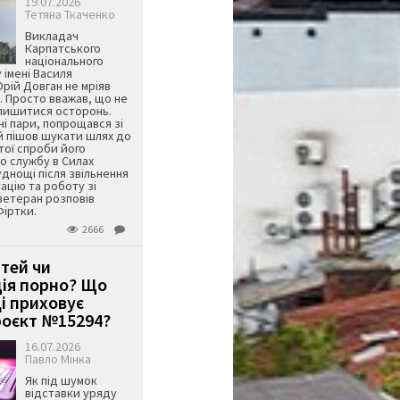
19.07.2026
Тетяна Ткаченко
Викладач
Карпатського
національного
 імені Василя
ій Довган не мріяв
. Просто вважав, що не
алишитися осторонь.
ні пари, попрощався зі
й пішов шукати шлях до
ятої спроби його
о службу в Силах
днощі після звільнення
тацію та роботу зі
ветеран розповів
Фіртки.
2666
ітей чи
ція порно? Що
і приховує
оєкт №15294?
16.07.2026
Павло Мінка
Як під шумок
відставки уряду