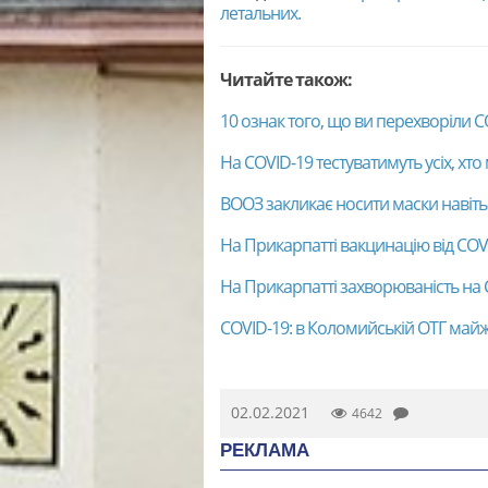
летальних.
Читайте також:
10 ознак того, що ви перехворіли COV
На COVID-19 тестуватимуть усіх, х
ВООЗ закликає носити маски навіть
На Прикарпатті вакцинацію від COV
На Прикарпатті захворюваність на 
COVID-19: в Коломийській ОТГ май
02.02.2021
4642
РЕКЛАМА