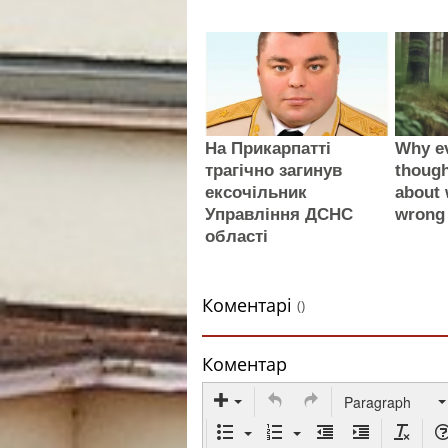
На Прикарпатті
Why e
трагічно загинув
thoug
ексочільник
about 
Управління ДСНС
wrong
області
Коментарі
()
Коментар
Paragraph