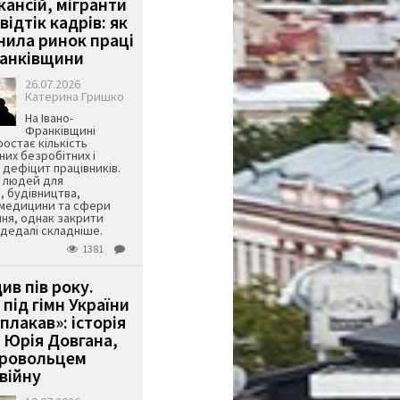
кансій, мігранти
 відтік кадрів: як
інила ринок праці
ранківщини
26.07.2026
Катерина Гришко
На Івано-
Франківщині
остає кількість
их безробітних і
дефіцит працівників.
є людей для
, будівництва,
 медицини та сфери
ня, однак закрити
є дедалі складніше.
1381
ив пів року.
під гімн України
 плакав»: історія
 Юрія Довгана,
бровольцем
війну