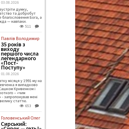
03.08.2026
зустріти думку,
атство та добробут
 благословення Бога, а
ужда — навпаки.
511
Павлів Володимир
35 років з
виходу
першого числа
легендарного
«Пост-
Поступу»
01.08.2026
тку місяця у 1991-му на
евченка я випадково
 Сашком Кривенком і
ороткого – «чим
 - запропонував мені
велику статтю.
653
Головенський Олег
Сирський:
«Сирок — геть!»