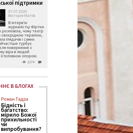
ської підтримки
07.07.2026
Вікторія Матіїв
В інтерв'ю
журналістці Фіртки
 розповіла, чому театр
в своєрідною терапією,
ила глядачів і самих
айчастіше турбує
ісля повернення з
му віра в людей
її головною опорою.
2274
ННЄ В БЛОГАХ
Роман Тадра
Бідність і
багатство:
мірило Божої
прихильності
чи
випробування?