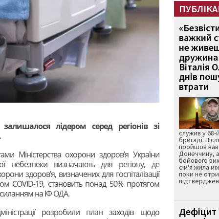
ПУБЛІКА
«Безвіст
важкий с
не живеш
дружина 
Віталія 
днів пошу
втрати
 залишалося лідером серед регіонів зі
служив у 68-
.
бригаді. Післ
пройшов нав
ами Міністерства охорони здоров’я України
Донеччину, а
бойового вих
ої небезпеки визначають для регіону, де
сім'я жила мі
хорони здоров’я, визначених для госпіталізації
поки не отр
підтвердженн
ком COVID-19, становить понад 50% протягом
силанням на ІФ ОДА.
Дефіцит 
міністрації розробили план заходів щодо