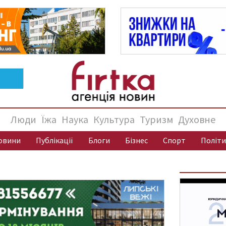
Люди
Їжа
Наука
Культура
Туризм
Духовне
овини
Публікації
Блоги
Бізнес
Спорт
Політи