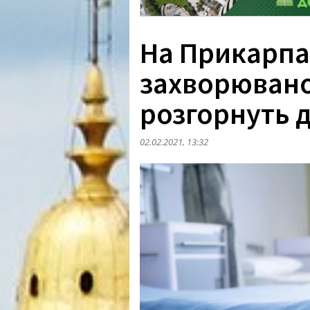
На Прикарпат
захворюванос
розгорнуть 
02.02.2021, 13:32