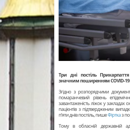
Три дні постіль Прикарпаття
значним поширенням COVID-19
Згідно з розпорядчими документ
помаранчевий рівень епідемічн
завантаженість ліжок у закладах о
пацієнтів з підтвердженим випад
п’яти днів поспіль, пише
Фіртка
з по
Тому в обласній державній ад