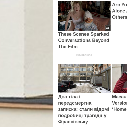
Are Y
Alone
Others
These Scenes Sparked
Conversations Beyond
The Film
Brainberries
Два тіла і
Macaul
передсмертна
Versio
записка: стали відомі
‘Home
подробиці трагедії у
Франківську