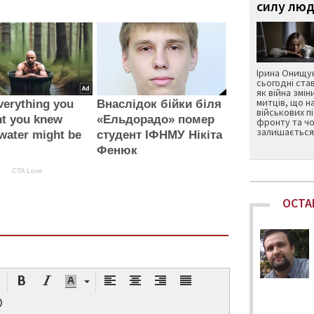
силу люд
Ірина Онищук
сьогодні ста
як війна змін
митців, що н
verything you
Внаслідок бійки біля
військових п
ht you knew
«Ельдорадо» помер
фронту та чо
залишається 
water might be
студент ІФНМУ Нікіта
Фенюк
CTA Love
ОСТА