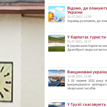
Відомо, де планують
України
02.07.2021, 12:50
Українці розповіли, де пла
У Карпатах туристи
01.07.2021, 18:27
В українських Карпатах на
Драгобраті люди катаютьс
Вакциновані українц
25.06.2021, 13:06
З 25 червня 2021 року Н
вакцинувалися препарат
лікарських засобів.
У Грузії скасовують