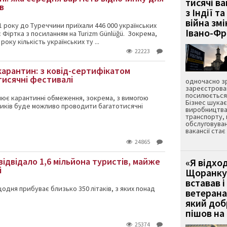
тисячі ва
в
з Індії та
війна зм
21 року до Туреччини приїхали 446 000 українських
Івано-Ф
 Фіртка з посиланням на Turizm Günlüğü. Зокрема,
року кількість українських ту ...
22223
карантин: з ковід-сертифікатом
исячні фестивалі
одночасно зр
зареєстрован
посилюється 
блює карантинні обмеження, зокрема, з вимогою
Бізнес шука
ників буде можливо проводити багатотисячні
виробництва
транспорту,
обслуговуван
вакансії ста
24865
 відвідало 1,6 мільйона туристів, майже
«Я відход
і
Щоранку 
вставав і
щодня прибуває близько 350 літаків, з яких понад
ветерана
який до
пішов на 
25374