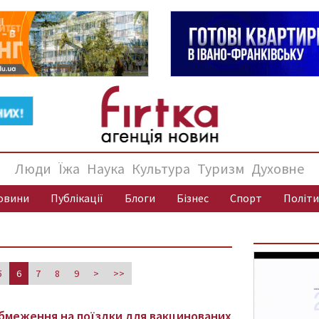
Люди
Їжа
Наука
Культура
Туризм
Духовне
овини
Публікації
Блоги
Бізнес
Спорт
Політи
5
6
7
8
9
>
>>
обмеження на поїздки для вакцинованих