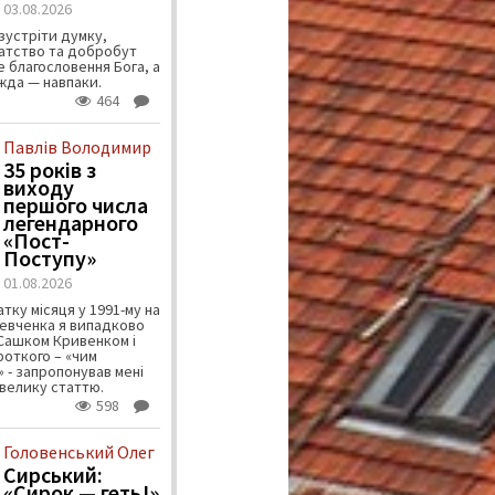
03.08.2026
зустріти думку,
атство та добробут
 благословення Бога, а
ужда — навпаки.
464
Павлів Володимир
35 років з
виходу
першого числа
легендарного
«Пост-
Поступу»
01.08.2026
тку місяця у 1991-му на
евченка я випадково
 Сашком Кривенком і
ороткого – «чим
 - запропонував мені
велику статтю.
598
Головенський Олег
Сирський:
«Сирок — геть!»