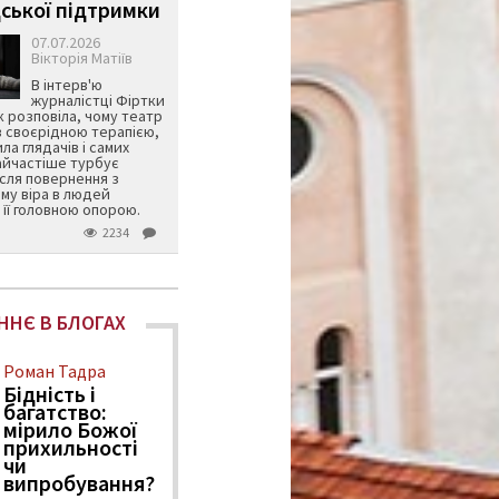
ської підтримки
07.07.2026
Вікторія Матіїв
В інтерв'ю
журналістці Фіртки
 розповіла, чому театр
в своєрідною терапією,
ила глядачів і самих
айчастіше турбує
ісля повернення з
му віра в людей
її головною опорою.
2234
ННЄ В БЛОГАХ
Роман Тадра
Бідність і
багатство:
мірило Божої
прихильності
чи
випробування?