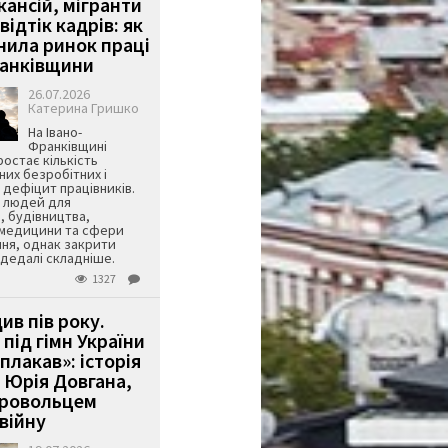
кансій, мігранти
 відтік кадрів: як
інила ринок праці
ранківщини
26.07.2026
Катерина Гришко
На Івано-
Франківщині
остає кількість
их безробітних і
дефіцит працівників.
є людей для
, будівництва,
 медицини та сфери
ня, однак закрити
є дедалі складніше.
1327
ив пів року.
під гімн України
 плакав»: історія
 Юрія Довгана,
бровольцем
війну