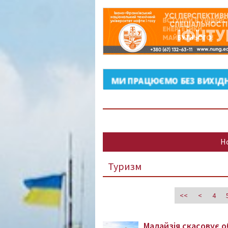
Н
Туризм
<<
<
4
Малайзія скасовує 