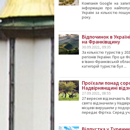
Компанія Google на запи
інформацію про найпопул
Україні за кількістю пошу
року.
Відпочинок в Україн
на Франківщину
30.09.2021, 09:35
За кількістю туристів у 2
регіонів України. Про це 
в Івано-Франківській обла
категорій туристів бул ...
Проїхали понад соро
Надвірнянщині відз
27.09.2021, 08:55
27 вересня відзначають Вс
свято відзначили у Надвір
місцеві вирушили у подор
передає Фіртка. Серед уча
Відпустка у Туреччи