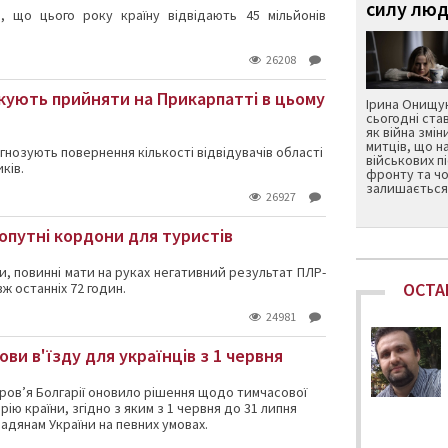
силу люд
ся, що цього року країну відвідають 45 мільйонів
26208
ікують прийняти на Прикарпатті в цьому
Ірина Онищук
сьогодні ста
як війна змін
митців, що н
гнозують повернення кількості відвідувачів області
військових п
ків.
фронту та чо
залишається 
26927
хопутні кордони для туристів
ни, повинні мати на руках негативний результат ПЛР-
ОСТА
 останніх 72 годин.
24981
ови в'їзду для українців з 1 червня
ров’я Болгарії оновило рішення щодо тимчасової
ію країни, згідно з яким з 1 червня до 31 липня
адянам України на певних умовах.