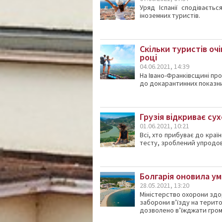
Уряд Іспанії сподіваєть
іноземних туристів.
Скільки туристів оч
році
04.06.2021, 14:39
На Івано-Франківсщині про
до докарантинних показни
Грузія відкриває су
01.06.2021, 10:21
Всі, хто прибуває до краї
тесту, зроблений упродовж
Болгарія оновила ум
28.05.2021, 13:20
Міністерство охорони здо
заборони в’їзду на територ
дозволено в’їжджати гром