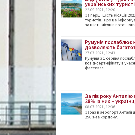
українських туристі
22.09.2021, 12:20
За перші шість місяців 20
туристів. Про це інформує
за шість місяців поточного 
Румунія послаблює 
дозволяють багатот
27.07.2021, 12:43
Румунія з 1 серпня посла
ковід-сертифікату в учас
фестивалі.
За пів року Анталію
28% із них – українц
08.07.2021, 12:36
Зараз в аеропорт Анталії 
250 з-за кордону.