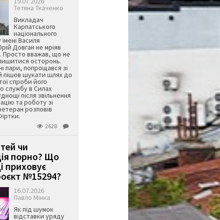
19.07.2026
Тетяна Ткаченко
Викладач
Карпатського
національного
 імені Василя
ій Довган не мріяв
. Просто вважав, що не
алишитися осторонь.
ні пари, попрощався зі
й пішов шукати шлях до
ятої спроби його
о службу в Силах
днощі після звільнення
тацію та роботу зі
ветеран розповів
Фіртки.
2628
ітей чи
ція порно? Що
і приховує
оєкт №15294?
16.07.2026
Павло Мінка
Як під шумок
відставки уряду