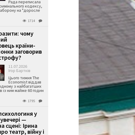
Рада переписала
римінального кодексу,
аборону на "доросле
1714
аразити: чому
ший
вець країни-
онки заговорив
строфу?
11.07.2026
Ігор Бартків
Цього тижня The
Economist віддав
одному з найбагатших
ів із ним майже 60 годин
1795
психологиня у
 увечері —
а сцені: Ірина
ро театр, війну і