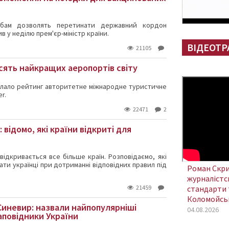
обам дозволять перетинати державний кордон
ив у неділю прем'єр-міністр країни.
ВІДЕОТР
21105
сять найкращих аеропортів світу
клало рейтинг авторитетне міжнародне туристичне
r.
22471
2
відомо, які країни відкриті для
ідкривається все більше країн. Розповідаємо, які
ати українці при дотриманні відповідних правил під
Роман Скри
журналістсь
21459
стандарти 
Коломойсь
Синевир: назвали найпопулярніші
04.08.2026
аповідники України