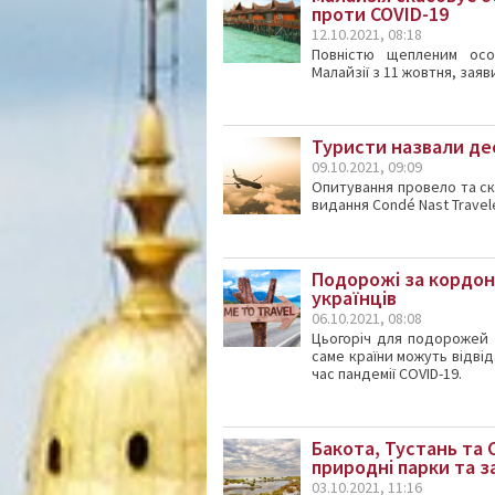
проти COVID-19
12.10.2021, 08:18
Повністю щепленим ос
Малайзії з 11 жовтня, заяв
Туристи назвали де
09.10.2021, 09:09
Опитування провело та с
видання Condé Nast Travele
Подорожі за кордон: 
українців
06.10.2021, 08:08
Цьогоріч для подорожей в
саме країни можуть відвід
час пандемії COVID-19.
Бакота, Тустань та 
природні парки та з
03.10.2021, 11:16