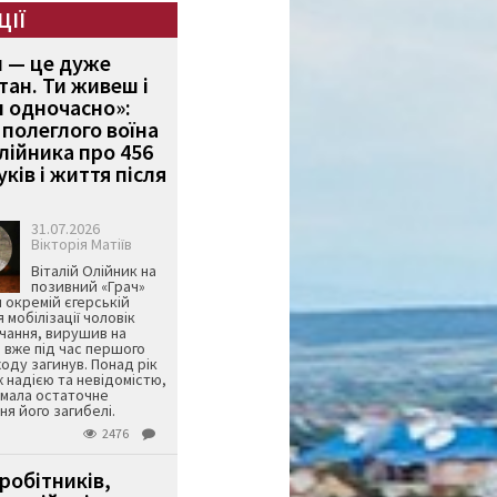
ЦІЇ
и — це дуже
тан. Ти живеш і
 одночасно»:
полеглого воїна
Олійника про 456
ків і життя після
31.07.2026
Вікторія Матіїв
Віталій Олійник на
позивний «Грач»
й окремій єгерській
я мобілізації чоловік
чання, вирушив на
 вже під час першого
оду загинув. Понад рік
ж надією та невідомістю,
имала остаточне
я його загибелі.
2476
робітників,