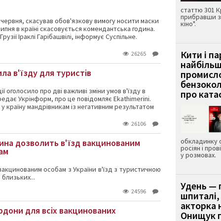
статтю 301 К
прибравши з
22 червня, скасував обов'язкову вимогу носити маски
кіно".
 липня в країні скасовується комендантська година.
рузії Іраклі Гарібашвілі, інформує Суспільне.
Кити і п
26265
найбіль
ила в'їзду для туристів
промисло
бензокол
ї оголосило про дві важливі зміни умов в'їзду в
про ката
редає Укрінформ, про це повідомляє Ekathimerini.
д у країну мандрівникам із негативним результатом
26106
обкладинку 
чина дозволить в'їзд вакцинованим
росіян і пров
ам
у розмовах.
акцинованим особам з України в'їзд з туристичною
 близьких...
Удень — 
24596
шпиталі,
акторка н
ордони для всіх вакцинованих
Онищук п