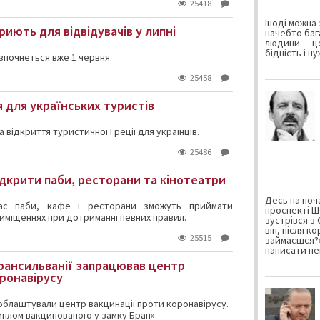
25418
Іноді можна 
иють для відвідувачів у липні
начебто баг
людини — це
бідність і н
зпочнеться вже 1 червня.
25458
я для українських туристів
 відкриття туристичної Греції для українців.
25486
ідкрити паби, ресторани та кінотеатри
Десь на поча
ас паби, кафе і ресторани зможуть приймати
проспекті Ш
риміщеннях при дотриманні певних правил.
зустрівся з
він, після к
25515
займаєшся?»
написати не
Трансильванії запрацював центр
оронавірусу
 облаштували центр вакцинації проти коронавірусу.
иплом вакцинованого у замку Бран».