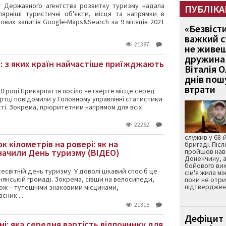
т Державного агентства розвитку туризму надала
ПУБЛІКА
ярніші туристичні об'єкти, місця та напрямки в
кових запитів Google-Maps&Search за 9 місяців 2021
«Безвіст
важкий с
21387
не живеш
дружина 
і: з яких країн найчастіше приїжджають
Віталія 
днів пошу
втрати
020 році Прикарпаття посіло четверте місце серед
Фіртці повідомили у Головному управлінні статистики
сті. Зокрема, пріоритетним напрямом для всіх
22262
служив у 68-
к кілометрів на ровері: як на
бригаді. Післ
начили День туризму (ВІДЕО)
пройшов нав
Донеччину, а
бойового вих
есвітній день туризму. У доволі цікавий спосіб це
сім'я жила мі
нянській громаді. Зокрема, сівши на велосипеди,
поки не отр
підтвердженн
ож – тутешніми знаковими місцинами,
сник ...
21315
Дефіцит 
ні: яка середня вартість відпочинку для