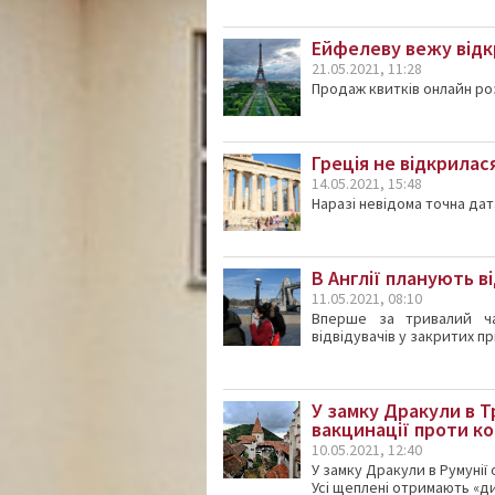
Ейфелеву вежу відкр
21.05.2021, 11:28
Продаж квитків онлайн ро
Греція не відкрилас
14.05.2021, 15:48
Наразі невідома точна дата
В Англії планують в
11.05.2021, 08:10
Вперше за тривалий ч
відвідувачів у закритих п
У замку Дракули в 
вакцинації проти к
10.05.2021, 12:40
У замку Дракули в Румунії
Усі щеплені отримають «д