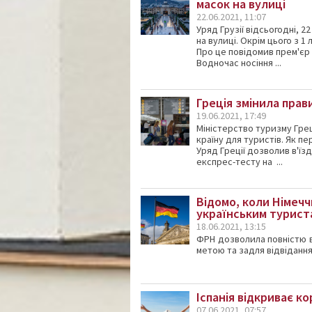
масок на вулиці
22.06.2021, 11:07
Уряд Грузії відсьогодні, 
на вулиці. Окрім цього з 1
Про це повідомив прем'єр Г
Водночас носіння ...
Греція змінила прав
19.06.2021, 17:49
Міністерство туризму Греці
країну для туристів. Як пе
Уряд Греції дозволив в'їз
експрес-тесту на ...
Відомо, коли Німеч
українським турист
18.06.2021, 13:15
ФРН дозволила повністю в
метою та задля відвідання
Іспанія відкриває к
07.06.2021, 07:57