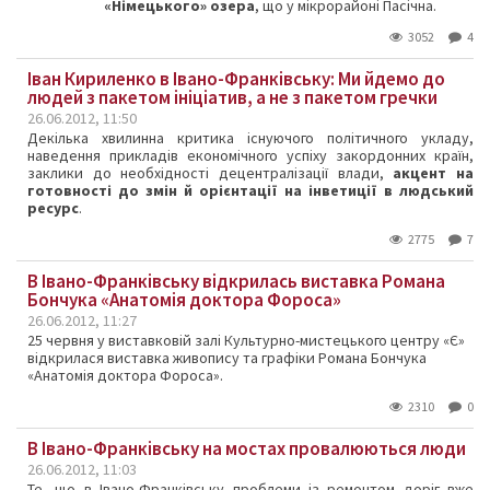
«Німецького» озера
, що у мікрорайоні Пасічна.
3052
4
Іван Кириленко в Івано-Франківську: Ми йдемо до
людей з пакетом ініціатив, а не з пакетом гречки
26.06.2012, 11:50
Декілька хвилинна критика існуючого політичного укладу,
наведення прикладів економічного успіху закордонних країн,
заклики до необхідності децентралізації влади,
акцент на
готовності до змін й орієнтації на інветиції в людський
ресурс
.
2775
7
В Івано-Франківську відкрилась виставка Романа
Бончука «Анатомія доктора Фороса»
26.06.2012, 11:27
25 червня у виставковій залі Культурно-мистецького центру «Є»
відкрилася виставка живопису та графіки Романа Бончука
«Анатомія доктора Фороса».
2310
0
В Івано-Франківську на мостах провалюються люди
26.06.2012, 11:03
Те, що в Івано-Франківську проблеми із ремонтом доріг вже