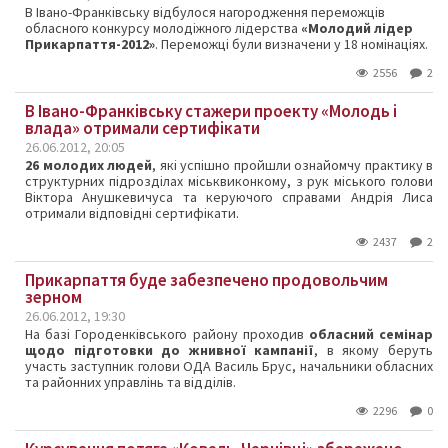
В Івано-Франківську відбулося нагородження переможців
обласного конкурсу молодіжного лідерства
«Молодий лідер
Прикарпаття-2012»
. Переможці були визначени у 18 номінаціях.
2556
2
В Івано-Франківську стажери проекту «Молодь і
влада» отримали сертифікати
26.06.2012, 20:05
26 молодих людей
, які успішно пройшли ознайомчу практику в
структурних підрозділах міськвиконкому, з рук міського голови
Віктора Анушкевичуса та керуючого справами Андрія Лиса
отримали відповідні сертифікати.
2437
2
Прикарпаття буде забезпечено продовольчим
зерном
26.06.2012, 19:30
На базі Городенківського району проходив
обласний семінар
щодо підготовки до жнивної кампанії
, в якому беруть
участь заступник голови ОДА Василь Брус, начальники обласних
та районних управлінь та відділів.
2296
0