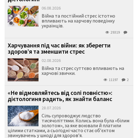
06.08.2026
Війна та постійний стрес істотно
впливають на харчову поведінку
українців.
29319
Харчування під час війни: як зберегти
здоров’я та зменшити стрес
02.08.2026
Війна та стрес суттєво впливають на
харчові звички.
11197
2
«Не відмовляйтесь від солі повністю»:
дієтологиня радить, як знайти баланс
28.07.2026
Сіль супроводжує людство
тисячоліттями. Колись вона була «білим
золотом», за яке воювали й платили
цілими статками, а сьогодні часто стає об’єктом
звинувачень у шкоді для здоров’я.