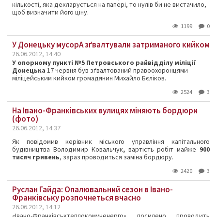
кількості, яка декларується на папері, то нулів би не вистачило,
щоб визначити його ціну.
1199
0
У Донецьку мусорА зґвалтували затриманого кийком
26.06.2012, 14:40
У опорному пункті №5 Петровського райвідділу міліції
Донецька
17 червня був зґвалтований правоохоронцями
міліцейським кийком громадянин Михайло Бєліков.
2524
3
На Івано-Франківських вулицях міняють бордюри
(фото)
26.06.2012, 14:37
Як повідомив керівник міського управління капітального
будівництва Володимир Ковальчук
,
вартість робіт майже
900
тисяч гривень
, зараз проводиться заміна бордюру.
2420
3
Руслан Гайда: Опалювальний сезон в Івано-
Франківську розпочнеться вчасно
26.06.2012, 14:12
«Івано-Франківськтеплокомуненерго» посилено проводить