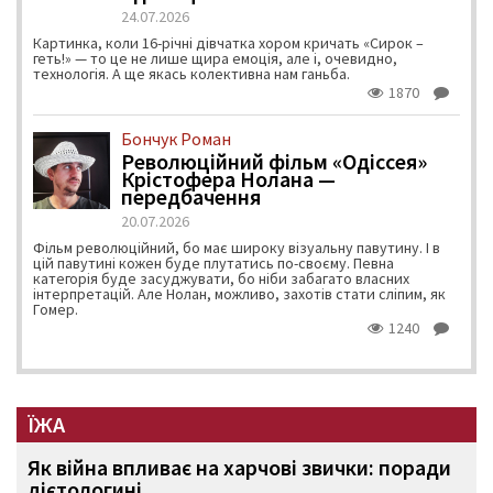
24.07.2026
Картинка, коли 16-річні дівчатка хором кричать «Сирок –
геть!» — то це не лише щира емоція, але і, очевидно,
технологія. А ще якась колективна нам ганьба.
1870
Бончук Роман
Революційний фільм «Одіссея»
Крістофера Нолана —
передбачення
20.07.2026
Фільм революційний, бо має широку візуальну павутину. І в
цій павутині кожен буде плутатись по-своєму. Певна
категорія буде засуджувати, бо ніби забагато власних
інтерпретацій. Але Нолан, можливо, захотів стати сліпим, як
Гомер.
1240
ЇЖА
Як війна впливає на харчові звички: поради
дієтологині