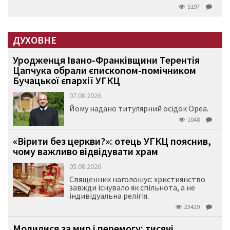
5197
ДУХОВНЕ
Уродженця Івано-Франківщини Терентія
Цапчука обрали єпископом-помічником
Бучацької єпархії УГКЦ
07.08.2026
Йому надано титулярний осідок Ореа.
1048
«Вірити без церкви?»: отець УГКЦ пояснив,
чому важливо відвідувати храм
05.08.2026
Священник наголошує: християнство
завжди існувало як спільнота, а не
індивідуальна релігія.
23429
Молилися за мир і перемогу: тисячі