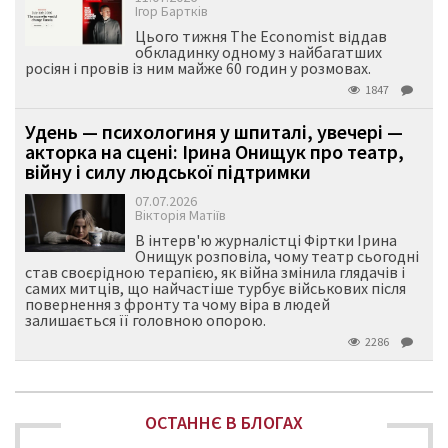
Ігор Бартків
Цього тижня The Economist віддав
обкладинку одному з найбагатших
росіян і провів із ним майже 60 годин у розмовах.
1847
Удень — психологиня у шпиталі, увечері —
акторка на сцені: Ірина Онищук про театр,
війну і силу людської підтримки
07.07.2026
Вікторія Матіїв
В інтерв'ю журналістці Фіртки Ірина
Онищук розповіла, чому театр сьогодні
став своєрідною терапією, як війна змінила глядачів і
самих митців, що найчастіше турбує військових після
повернення з фронту та чому віра в людей
залишається її головною опорою.
2286
ОСТАННЄ В БЛОГАХ