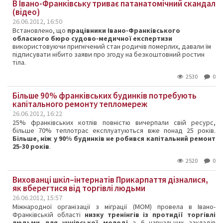
В Івано-Франківську триває патанатомічний скандал
(відео)
26.06.2012, 16:50
Встановлено, що
працівники Івано-Франківського
обласного бюро судово-медичної експертизи
використовуючи пригнічений стан родичів померлих, давали їм
підписувати нібито заяви про згоду на безкоштовний ростин
тіла.
2530
0
Більше 90% франківських будинків потребують
капітального ремонту тепломереж
26.06.2012, 16:22
25% франківських котлів повністю вичерпали свій ресурс,
більше 70% теплотрас експлуатуються вже понад 25 років.
Більше, ніж у 90% будинків не робився капітальний ремонт
25-30 років
.
2520
0
Вихованці шкіл–інтернатів Прикарпаття дізналися,
як вберегтися від торгівлі людьми
26.06.2012, 15:57
Міжнародної організації з міграції (МОМ) провела в Івано-
Франківській області
низку тренінгів із протидії торгівлі
людьми для учнівської молоді
з 6 навчальних закладів