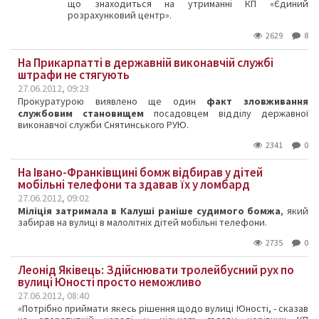
що знаходиться на утриманні КП «Єдиний
розрахунковий центр».
2629
8
На Прикарпатті в державній виконавчій службі
штрафи не стягують
27.06.2012, 09:23
Прокуратурою виявлено ще один
факт зловживання
службовим становищем
посадовцем відділу державної
виконавчої служби Снятинського РУЮ.
2341
0
На Івано-Франківщині бомж відбирав у дітей
мобільні телефони та здавав їх у ломбард
27.06.2012, 09:02
Міліція затримала в Калуші раніше судимого бомжа
, який
забирав на вулиці в малолітніх дітей мобільні телефони.
2735
0
Леонід Яківець: Здійснювати тролейбусний рух по
вулиці Юності просто неможливо
27.06.2012, 08:40
«Потрібно приймати якесь рішення щодо вулиці Юності, - сказав