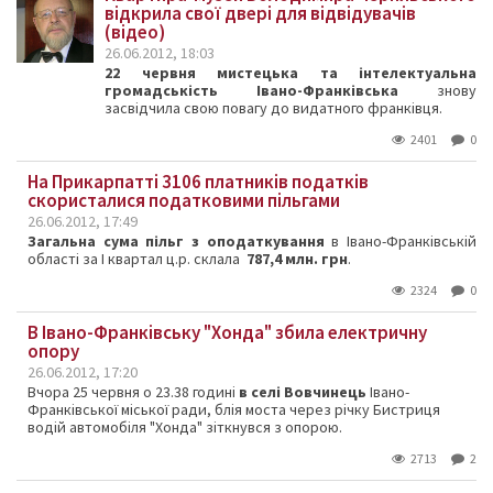
відкрила свої двері для відвідувачів
(відео)
26.06.2012, 18:03
22 червня мистецька та інтелектуальна
громадськість Івано-Франківська
знову
засвідчила свою повагу до видатного франківця.
2401
0
На Прикарпатті 3106 платників податків
скористалися податковими пільгами
26.06.2012, 17:49
Загальна сума пільг з оподаткування
в Івано-Франківській
області за І квартал ц.р. склала
787,4 млн. грн
.
2324
0
В Івано-Франківську "Хонда" збила електричну
опору
26.06.2012, 17:20
Вчора 25 червня о 23.38 годині
в селі Вовчинець
Івано-
Франківської міської ради, блія моста через річку Бистриця
водій автомобіля "Хонда" зіткнувся з опорою.
2713
2