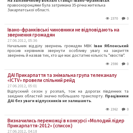
На залізничному вокзалі станції Івано-Франківськ
правоохоронцями була затримана 35-річна жителька
Закарпатської області.
2370
0
Івано-франківські чиновники не відповідають на
звернення громадян
27.06.2012, 05:36
Начальник відділу звернень громадян МВК
Іван Яблонський
просив керівників звернути особливу увагу на закриття
звернень й назвав тих, хто ще має достатню кількість "хвостів".
2590
0
ДАІ Прикарпаття та знімальна група телеканалу
«ICTV» провели спільний рейд
27.06.2012, 05:01
Відпускний сезон у розпалі, тож на дорогах південних та
західних областей значно побільшало транспорту.
Працівники
ДАІ без уваги відпускників не залишають
.
2362
0
Визначились переможці в конкурсі «Молодий лідер
Прикарпаття-2012» (список)
27.06.2012, 04:18