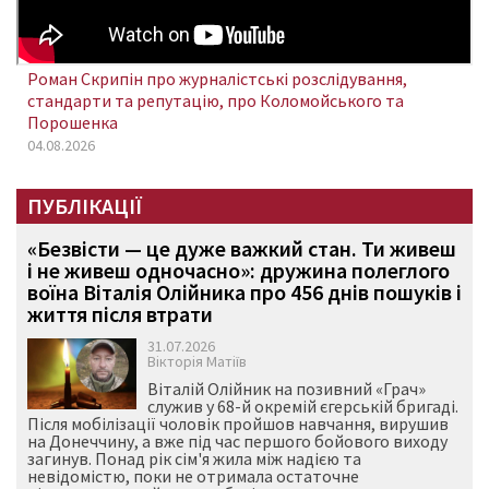
Роман Скрипін про журналістські розслідування,
стандарти та репутацію, про Коломойського та
Порошенка
04.08.2026
ПУБЛІКАЦІЇ
«Безвісти — це дуже важкий стан. Ти живеш
і не живеш одночасно»: дружина полеглого
воїна Віталія Олійника про 456 днів пошуків і
життя після втрати
31.07.2026
Вікторія Матіїв
Віталій Олійник на позивний «Грач»
служив у 68-й окремій єгерській бригаді.
Після мобілізації чоловік пройшов навчання, вирушив
на Донеччину, а вже під час першого бойового виходу
загинув. Понад рік сім'я жила між надією та
невідомістю, поки не отримала остаточне