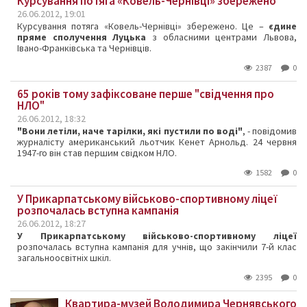
Курсування потяга «Ковель-Чернівці» збережено
26.06.2012, 19:01
Курсування потяга «Ковель-Чернівці» збережено. Це –
єдине
пряме сполучення Луцька
з обласними центрами Львова,
Івано-Франківська та Чернівців.
2387
0
65 років тому зафіксоване перше "свідчення про
НЛО"
26.06.2012, 18:32
"Вони летіли, наче тарілки, які пустили по воді"
, - повідомив
журналісту американський льотчик Кенет Арнольд. 24 червня
1947-го він став першим свідком НЛО.
1582
0
У Прикарпатському військово-спортивному ліцеї
розпочалась вступна кампанія
26.06.2012, 18:27
У Прикарпатському військово-спортивному ліцеї
розпочалась вступна кампанія для учнів, що закінчили 7-й клас
загальноосвітніх шкіл.
2395
0
Квартира-музей Володимира Чернявського