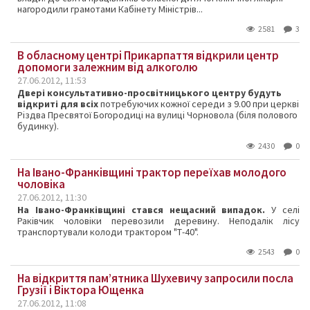
нагородили грамотами Кабінету Міністрів...
2581
3
В обласному центрі Прикарпаття відкрили центр
допомоги залежним від алкоголю
27.06.2012, 11:53
Двері консультативно-просвітницького центру будуть
відкриті для всіх
потребуючих кожної середи з 9.00 при церкві
Різдва Пресвятої Богородиці на вулиці Чорновола (біля полового
будинку).
2430
0
На Івано-Франківщині трактор переїхав молодого
чоловіка
27.06.2012, 11:30
На Івано-Франківщині
стався нещасний випадок.
У селі
Раківчик чоловіки перевозили деревину. Неподалік лісу
транспортували колоди трактором "Т-40".
2543
0
На відкриття пам’ятника Шухевичу запросили посла
Грузії і Віктора Ющенка
27.06.2012, 11:08