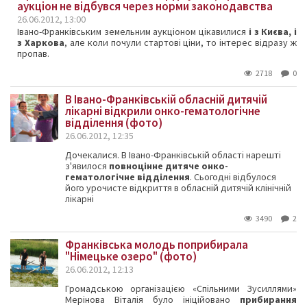
аукціон не відбувся через норми законодавства
26.06.2012, 13:00
Івано-Франківським земельним аукціоном цікавилися
і з Києва, і
з Харкова
, але коли почули стартові ціни, то інтерес відразу ж
пропав.
2718
0
В Івано-Франківській обласній дитячій
лікарні відкрили онко-гематологічне
відділення (фото)
26.06.2012, 12:35
Дочекалися. В Івано-Франківській області нарешті
з'явилося
повноцінне дитяче онко-
гематологічне відділення
. Сьогодні відбулося
його урочисте відкриття в обласній дитячій клінічній
лікарні
3490
2
Франківська молодь поприбирала
"Німецьке озеро" (фото)
26.06.2012, 12:13
Громадською організацією «Спільними Зусиллями»
Мерінова Віталія було ініційовано
прибирання