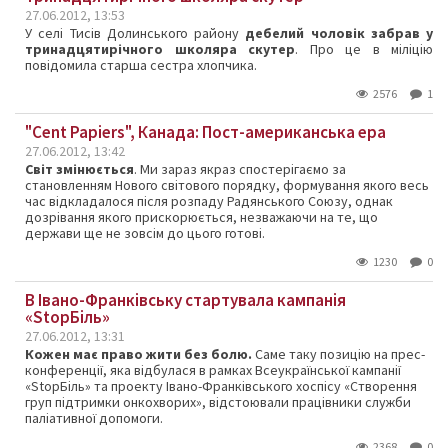
27.06.2012, 13:53
У селі Тисів Долинського району
дебелий чоловік забрав у
тринадцятирічного школяра скутер
. Про це в міліцію
повідомила старша сестра хлопчика.
2576
1
"Cent Papiers", Канада: Пост-американська ера
27.06.2012, 13:42
Світ змінюється
.
Ми
зараз якраз
спостерігаємо
за
становленням
Нового
світового порядку
, формування якого
весь
час
відкладалося
після
розпаду
Радянського
Союзу,
однак
дозрівання
якого
прискорюється,
незважаючи
на
те,
що
держави
ще не
зовсім до
цього готові.
1230
0
В Івано-Франківську стартувала кампанія
«StopБіль»
27.06.2012, 13:31
Кожен має право жити без болю.
Саме таку позицію на прес-
конференції, яка відбулася в рамках Всеукраїнської кампанії
«StopБіль» та проекту Івано-Франківського хоспісу «Створення
груп підтримки онкохворих», відстоювали працівники служби
паліативної допомоги.
2368
0