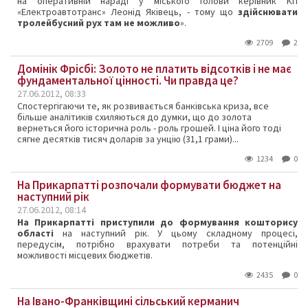
на оперативній нараді у міського голови керівник КП
«Електроавтотранс» Леонід Яківець, - тому що
здійснювати
тролейбусний рух там не можливо
».
2709
2
Домінік Фрісбі: Золото не платить відсотків і не має
фундаментальної цінності. Чи правда це?
27.06.2012, 08:33
Спостергігаючи те, як розвивається банківська криза, все
більше аналітиків схиляються до думки, що до золота
вернеться його історична роль - роль грошей. І ціна його тоді
сягне десятків тисяч доларів за унцію (31,1 грами)...
1234
0
На Прикарпатті розпочали формувати бюджет на
наступний рік
27.06.2012, 08:14
На Прикарпатті приступили до формування кошторису
області
на наступний рік. У цьому складному процесі,
передусім, потрібно врахувати потреби та потенційні
можливості місцевих бюджетів.
2435
0
На Івано-Франківщині сільський керманич