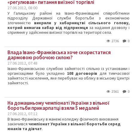
«регулював» питання виїзної торгівлі
27.06.2012, 08:00
У Галицькому районі на Івано-Франківщині співробітники
підрозділу Державної служби боротьби з економічною
злочинністю
викрили у хабарництві сільського голову,
котрий вимагав хабар від підприємця
за надання дозволу і
сприяння у здійсненні виїзної торгівлі на території села.
2736
0
Влада Івано-Франківська хоче скористатися
дармовою робочою силою?
27.06.2012, 07:48
Івано-Франківською службою зайнятості спільно із установами і
організаціями було укладено
108 договорів
для тимчасової
зайнятості населення, яке перебуває на обліку в міському Центрі
зайнятості.
2561
0
На домашньому чемпіонаті України з вільної
боротьби прикарпатці взяли 5 медалей
27.06.2012, 07:12
В Івано-Франківську в манежі коледжу фізичного виховання
закінчився
чемпіонат України з вільної боротьби серед
юнаків та дівчат
.