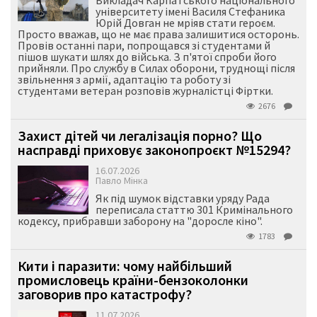
Викладач Карпатського національного
університету імені Василя Стефаника
Юрій Довган не мріяв стати героєм.
Просто вважав, що не має права залишитися осторонь.
Провів останні пари, попрощався зі студентами й
пішов шукати шлях до війська. З п'ятої спроби його
прийняли. Про службу в Силах оборони, труднощі після
звільнення з армії, адаптацію та роботу зі
студентами ветеран розповів журналістці Фіртки.
2676
Захист дітей чи легалізація порно? Що
насправді приховує законопроєкт №15294?
16.07.2026
Павло Мінка
Як під шумок відставки уряду Рада
переписала статтю 301 Кримінального
кодексу, прибравши заборону на "доросле кіно".
1783
Кити і паразити: чому найбільший
промисловець країни-бензоколонки
заговорив про катастрофу?
11.07.2026