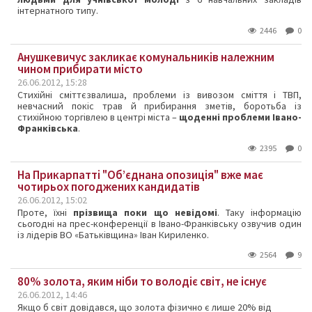
інтернатного типу.
2446
0
Анушкевичус закликає комунальників належним
чином прибирати місто
26.06.2012, 15:28
Стихійні сміттєзвалиша, проблеми із вивозом сміття і ТВП,
невчасний покіс трав й прибирання зметів, боротьба із
стихійною торгівлею в центрі міста –
щоденні проблеми Івано-
Франківська
.
2395
0
На Прикарпатті "Об’єднана опозиція" вже має
чотирьох погоджених кандидатів
26.06.2012, 15:02
Проте, їхні
прізвища поки що невідомі
. Таку інформацію
сьогодні на прес-конференції в Івано-Франківську озвучив один
із лідерів ВО «Батьківщина» Іван Кириленко.
2564
9
80% золота, яким ніби то володіє світ, не існує
26.06.2012, 14:46
Якщо б світ довідався, що золота фізично є лише 20% від