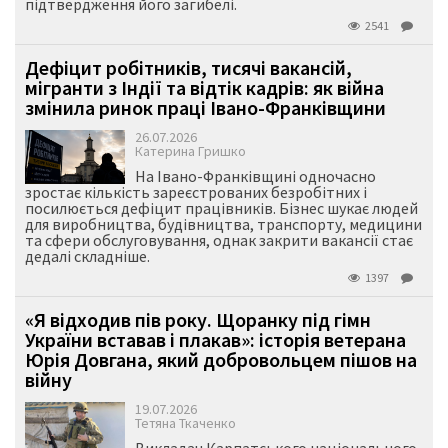
підтвердження його загибелі.
2541
Дефіцит робітників, тисячі вакансій,
мігранти з Індії та відтік кадрів: як війна
змінила ринок праці Івано-Франківщини
26.07.2026
Катерина Гришко
На Івано-Франківщині одночасно
зростає кількість зареєстрованих безробітних і
посилюється дефіцит працівників. Бізнес шукає людей
для виробництва, будівництва, транспорту, медицини
та сфери обслуговування, однак закрити вакансії стає
дедалі складніше.
1397
«Я відходив пів року. Щоранку під гімн
України вставав і плакав»: історія ветерана
Юрія Довгана, який добровольцем пішов на
війну
19.07.2026
Тетяна Ткаченко