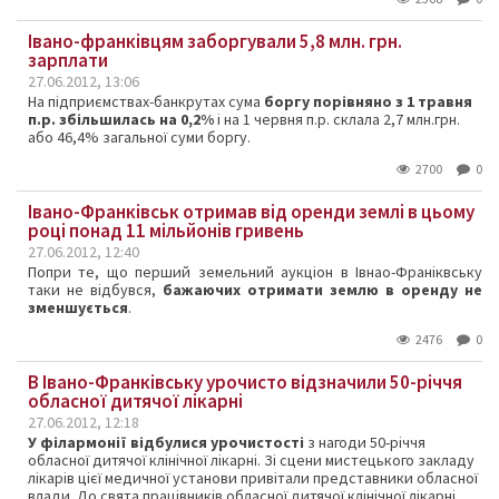
Івано-франківцям заборгували 5,8 млн. грн.
зарплати
27.06.2012, 13:06
На підприємствах-банкрутах сума
боргу порівняно з 1 травня
п.р. збільшилась на 0,2%
і на 1 червня п.р. склала 2,7 млн.грн.
або 46,4% загальної суми боргу.
2700
0
Івано-Франківськ отримав від оренди землі в цьому
році понад 11 мільйонів гривень
27.06.2012, 12:40
Попри те, що перший земельний аукціон в Івнао-Франіквську
таки не відбувся,
бажаючих отримати землю в оренду не
зменшується
.
2476
0
В Івано-Франківську урочисто відзначили 50-річчя
обласної дитячої лікарні
27.06.2012, 12:18
У філармонії відбулися урочистості
з нагоди 50-річчя
обласної дитячої клінічної лікарні. Зі сцени мистецького закладу
лікарів цієї медичної установи привітали представники обласної
влади. До свята працівників обласної дитячої клінічної лікарні