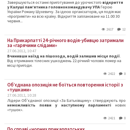
Завершуються останні приготування до урочистого
відкриття
у Калуші пам’ятника головнокомандувачу УПА
Герою
України Роману Шухевичу. За ідеєю організаторів, ця подія має
«прогриміти» на всю країну. Відкриття заплановане на 11.00 30
червня...
2617
12
На Прикарпатті 24-річного водія-убивцю затримали
за «гарячими слідами»
27.06.2012, 10:47
Вчинивши наїзд на пішохода, водій залишив місце події
.
Від отриманих тілесних ушкоджень 22-річний чоловік помер на
місці пригоди.
2422
0
Об’єднана опозиція не боїться повторення історії з
«тушками»
27.06.2012, 10:28
Лідери Об’єднаної опозиції «За Батьківщину» стверджують про
неможливість появи у наступному парламенті
нових
«тушок».
2421
0
По справі «чорних прикарпатських