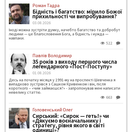
Роман Тадра
Бідність і багатство: мірило Божої
прихильності чи випробування?
03.08.2026
Іноді можна зустріти думку, начебто багатство та добробут
людини — це благословення Бога, а бідність і нужда —
навпаки.
522
Павлів Володимир
35 років з виходу першого числа
легендарного «Пост-Поступу»
01.08.2026
Десь на початку місяця у 1991-му на проспекті Шевченка я
випадково зустрівся з Сашком Кривенком і він, після
короткого – «чим займаєшся?» - запропонував мені написати
невелику статтю.
663
Головенський Олег
Сирський: «Сирок — геть!» чи
«Дякуємо воєначальнику і
стратегу, рівня якого в світі
одиниці»?