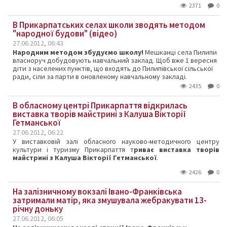
2371
0
В Прикарпатських селах школи зводять методом
"народної будови" (відео)
27.06.2012, 06:43
Народним методом збудуємо школу!
Мешканці села Пилипи
власноруч добудовують навчальний заклад. Щоб вже 1 вересня
діти з населених пунктів, що входять до Пилипівської сільської
ради, сіли за парти в оновленому навчальному закладі.
2435
0
В обласному центрі Прикарпаття відкрилась
виставка творів майстрині з Калуша Вікторії
Гетманської
27.06.2012, 06:22
У виставковій залі обласного науково-методичного центру
культури і туризму Прикарпаття т
риває виставка творів
майстрині з Калуша Вікторії Гетманської
.
2426
0
На залізничному вокзалі Івано-Франківська
затримали матір, яка змушувала жебракувати 13-
річну доньку
27.06.2012, 06:05