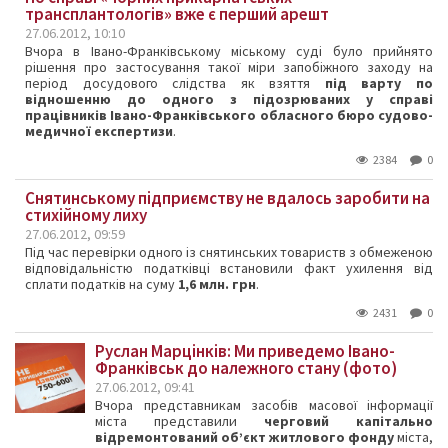
трансплантологів» вже є перший арешт
27.06.2012, 10:10
Вчора в Івано-Франківському міському суді було прийнято
рішення про застосування такої міри запобіжного заходу на
період досудового слідства як взяття
під варту по
відношенню до одного з підозрюваних у справі
працівників Івано-Франківського обласного бюро судово-
медичної експертизи
.
2384
0
Снятинському підприємству не вдалось заробити на
стихійному лиху
27.06.2012, 09:59
Під час перевірки одного із снятинських товариств з обмеженою
відповідальністю податківці встановили факт ухилення від
сплати податків на суму
1,6 млн. грн
.
2431
0
Руслан Марцінків: Ми приведемо Івано-
Франківськ до належного стану (фото)
27.06.2012, 09:41
Вчора представникам засобів масової інформації
міста представили
черговий капітально
відремонтований об’єкт житлового фонду
міста,