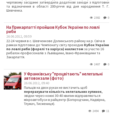
черговому засіданні затвердила додаткові заходи з підготовки
та відзначення в області 200-річчя від дня народження Т. Г.
Шевченка.
2382
0
На Прикарпатті пройшов Кубок України по ловлі
риби
26.06.2012, 09:59
22-24 червня в с. Шевченкове Долинського району на р. Свіча в
рамках підготовки до Чемпіонату світу проходив
Кубок України
по ловлі риби (форелі та харіуса) нахлистом
за участю 16
рибалок-професіоналів з Львівщини, Івано-Франківщини та
Закарпаття.
2407
0
У Франківську "процвітають" нелегальні
автовокзали (фото)
26.06.2012, 09:40
Пальців на двох руках не вистачить щоб
перерахувати
кількість нелегальних зупинок
,
звідки через кожні 30-40 хвилин відправляються
мікроавтобуси в райцентр (Богородчани, Надвірна,
Тлумач, Тисмениця).
2494
11