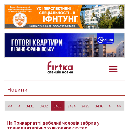
Новини
<<
<
3431
3432
3433
3434
3435
3436
>
>>
На Прикарпатті дебелий чоловік забрав у
тринадцятирічного школяра скутер