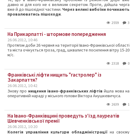
давно ні для кого не є великим секретом. Проте, дійшла черга
вже й до пішохідної частини.
Через великі вибоїни починають
провалюватись пішоходи
.
2559
3
На Прикарпатті - штормове попередження
26.06.2012, 10:46
Протягом доби 26 червня на території Івано-Франківської області
та міста очікується гроза, град, шквалисте посилення вітру 15-20
м/с.
2318
0
Франківські ліфти нищить "гастролер" із
Закарпаття?
26.06.2012, 10:42
Знову про
нищення івано-франківських ліфтів
йшла мова на
оперативній нараді у міського голови Віктора Анушкевичуса.
2639
1
На Івано-Франківщині проведуть з’їзд лауреатів
Шевченківської премії
26.06.2012, 10:20
Колегія управління культури обладміністрації
на своєму