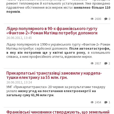
ремонт тепломереж й котельного устаткування. Уже проведено
гідравлічне обстеження всіх мереж міста і
виявлено більше 110
поривів
.
2600
0
Лідер популярного в 90-х франківського гурту
«Фантом-2» Роман Матіяш потребує допомоги
26.06.2012, 13:45
Лідер популярного в 1990-х українського гурту «Фантом-2» Роман
Матіяш потребує серйозної допомоги.
Після автокатастрофи,
в яку він потрапив ще у квітні цього року
, в колишнього
співака, а нині професійного атлета, відмовили нирки.
2817
2
Прикарпатські трансгазівці замовили у нардепа-
тушки електрику за 55 млн. грн.
26.06.2012, 13:24
УМГ «Прикарпаттрансгаз» 20 червня за результатами тендеру
уклало
низку угод на постачання електроенергії на
загальну суму 61,96 млн грн
.
2454
1
Франківські чиновники стверджують, що земельний