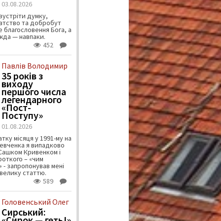
03.08.2026
зустріти думку,
атство та добробут
 благословення Бога, а
ужда — навпаки.
452
Павлів Володимир
35 років з
виходу
першого числа
легендарного
«Пост-
Поступу»
01.08.2026
тку місяця у 1991-му на
евченка я випадково
 Сашком Кривенком і
ороткого – «чим
 - запропонував мені
велику статтю.
589
Головенський Олег
Сирський:
«Сирок — геть!»