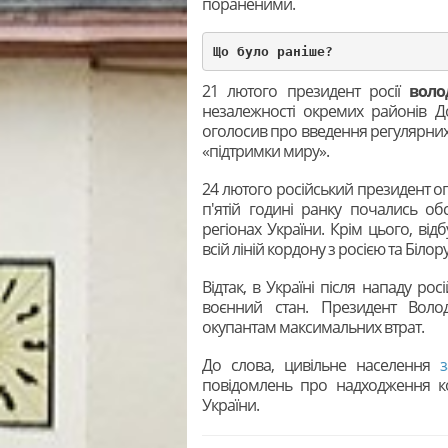
пораненими.
Що було раніше?
21 лютого президент росії
воло
незалежності окремих районів До
оголосив про введення регулярних р
«підтримки миру».
24 лютого російський президент ог
п'ятій годині ранку почались обс
регіонах України. Крім цього, від
всій ліній кордону з росією та Білор
Відтак, в Україні після нападу рос
воєнний стан. Президент Воло
окупантам максимальних втрат.
До слова, цивільне населення
повідомлень про надходження кол
України.