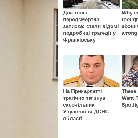
Два тіла і
Why e
передсмертна
thoug
записка: стали відомі
about 
подробиці трагедії у
wrong
Франківську
На Прикарпатті
These 
трагічно загинув
Want T
ексочільник
Spotli
Управління ДСНС
області