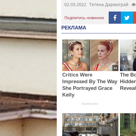
02.03.2022
Тетяна Дармограй
Поділитись новиною
РЕКЛАМА
Critics Were
The B
Impressed By The Way
Hidde
She Portrayed Grace
Revea
Kelly
Brainberries