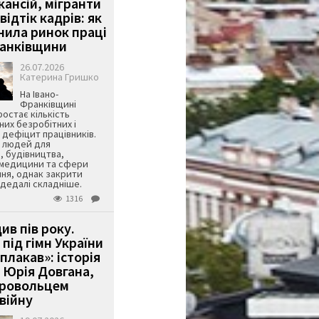
кансій, мігранти
 відтік кадрів: як
інила ринок праці
ранківщини
26.07.2026
Катерина Гришко
На Івано-
Франківщині
остає кількість
их безробітних і
дефіцит працівників.
є людей для
, будівництва,
 медицини та сфери
ня, однак закрити
є дедалі складніше.
1316
ив пів року.
під гімн України
 плакав»: історія
 Юрія Довгана,
бровольцем
війну