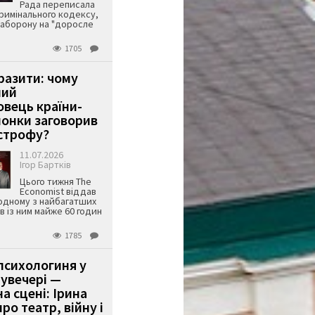
Рада переписала
римінального кодексу,
аборону на "доросле
1705
аразити: чому
ший
вець країни-
онки заговорив
строфу?
11.07.2026
Ігор Бартків
Цього тижня The
Economist віддав
одному з найбагатших
ів із ним майже 60 годин
1785
психологиня у
 увечері —
а сцені: Ірина
ро театр, війну і