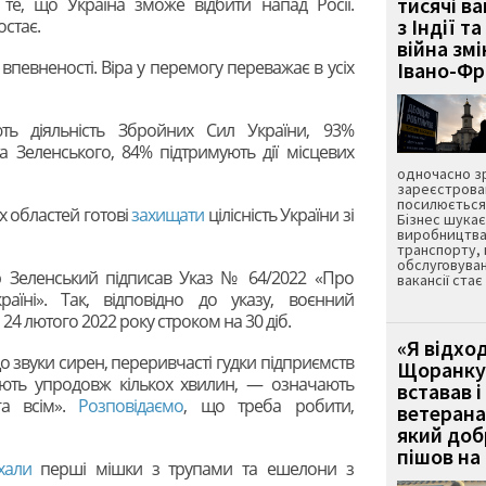
тисячі ва
 те, що Україна зможе відбити напад Росії.
з Індії та
остає.
війна зм
впевненості. Віра у перемогу переважає в усіх
Івано-Ф
ть діяльність Збройних Сил України, 93%
а Зеленського, 84% підтримують дії місцевих
одночасно зр
зареєстрован
посилюється 
х областей готові
захищати
цілісність України зі
Бізнес шука
виробництва
транспорту,
обслуговуван
 Зеленський підписав Указ № 64/2022 «Про
вакансії ста
аїні». Так, відповідно до указу, воєнний
 24 лютого 2022 року строком на 30 діб.
«Я відход
 звуки сирен, переривчасті гудки підприємств
Щоранку 
ють упродовж кількох хвилин, — означають
вставав і
га всім».
Розповідаємо
, що треба робити,
ветерана
який до
пішов на 
хали
перші мішки з трупами та ешелони з