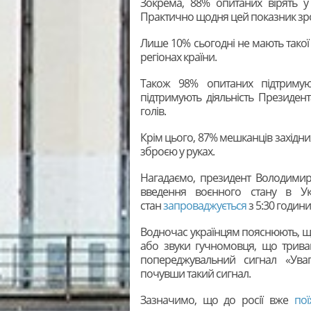
Зокрема, 88% опитаних вірять у
Практично щодня цей показник зр
Лише 10% сьогодні не мають такої 
регіонах країни.
Також 98% опитаних підтримую
підтримують діяльність Президент
голів.
Крім цього, 87% мешканців західни
зброєю у руках.
Нагадаємо, президент Володимир
введення воєнного стану в Укр
стан
запроваджується
з 5:30 години
Водночас українцям пояснюють, що
або звуки гучномовця, що трива
попереджувальний сигнал «Ува
почувши такий сигнал.
Зазначимо, що до росії вже
пої