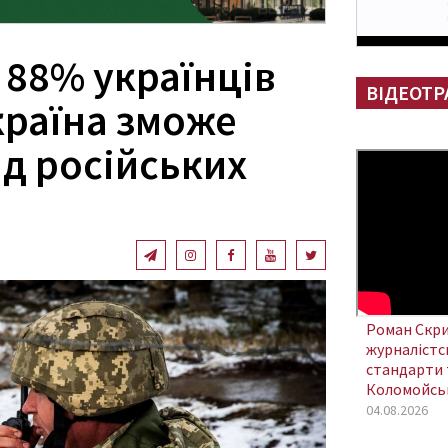
 88% українців
ВІДЕОТР
країна зможе
ад російських
Роман Скри
журналістсь
стандарти 
Коломойсь
04.08.2026