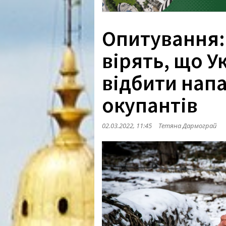
Опитування:
вірять, що У
відбити нап
окупантів
02.03.2022, 11:45
Тетяна Дармограй