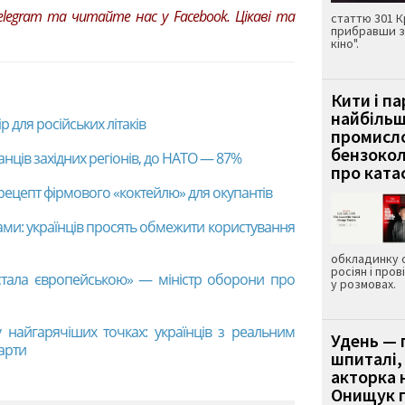
elegram та читайте нас у
Facebook
. Цікаві та
статтю 301 К
прибравши з
кіно".
Кити і п
найбіль
 для російських літаків
промисло
бензокол
нців західних регіонів, до НАТО — 87%
про ката
рецепт фірмового «коктейлю» для окупантів
ми: українців просять обмежити користування
обкладинку 
росіян і пров
 стала європейською» — міністр оборони про
у розмовах.
 найгарячіших точках: українців з реальним
Удень — 
варти
шпиталі,
акторка н
Онищук п