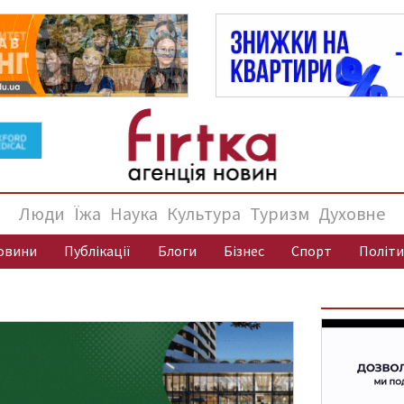
Люди
Їжа
Наука
Культура
Туризм
Духовне
овини
Публікації
Блоги
Бізнес
Спорт
Політи