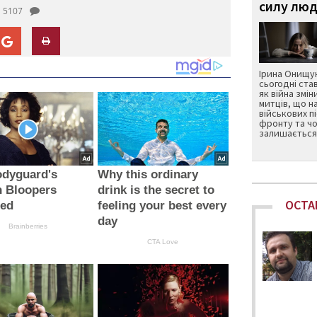
силу люд
5107
Ірина Онищук
сьогодні ста
як війна змін
митців, що н
військових п
фронту та чо
залишається 
odyguard's
Why this ordinary
n Bloopers
drink is the secret to
ОСТА
led
feeling your best every
day
Brainberries
CTA Love