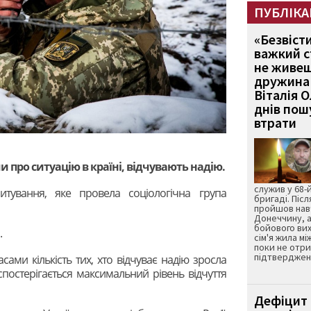
ПУБЛІКА
«Безвіст
важкий с
не живеш
дружина 
Віталія 
днів пошу
втрати
 про ситуацію в країні, відчувають надію.
служив у 68-
итування, яке провела соціологічна група
бригаді. Післ
пройшов нав
Донеччину, а
бойового вих
.
сім'я жила мі
поки не отр
підтвердженн
сами кількість тих, хто відчуває надію зросла
 спостерігається максимальний рівень відчуття
Дефіцит 