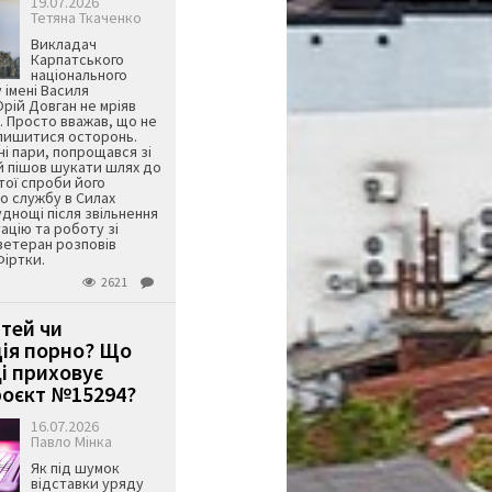
19.07.2026
Тетяна Ткаченко
Викладач
Карпатського
національного
 імені Василя
ій Довган не мріяв
. Просто вважав, що не
алишитися осторонь.
ні пари, попрощався зі
й пішов шукати шлях до
ятої спроби його
о службу в Силах
днощі після звільнення
тацію та роботу зі
ветеран розповів
Фіртки.
2621
ітей чи
ція порно? Що
і приховує
оєкт №15294?
16.07.2026
Павло Мінка
Як під шумок
відставки уряду