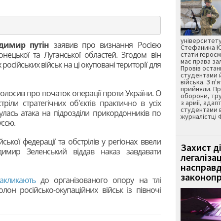
університету
димир путін
заявив про визнання Росією
Стефаника Юр
нецької та Луганської областей. Згодом він
стати героєм
має права з
осійських військ на ці окуповані території для
Провів остан
студентами 
війська. З п'
прийняли. Пр
олосив про початок операції проти України. О
оборони, тру
тріли стратегічних об'єктів практично в усіх
з армії, адап
студентами 
булась атака на підрозділи прикордонників по
журналістці 
уссю.
ійської федерації та обстрілів у регіонах ввели
Захист д
димир Зеленський віддав наказ завдавати
легаліза
насправд
законопр
закликають
до організованого опору на тлі
он російсько-окупаційних військ із півночі