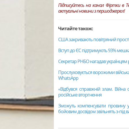
Підписуйтесь на канал
Фіртки
в T
актуальні новини з першоджерел!
Читайте також:
США закривають повітряний простір
Вступ до ЄС підтримують 93% мешка
Секретар РНБО нагадав українцям 
Прослуховується ворожими війська
WhatsApp
«Відбувся справжній злам. Війна
російське вторгнення
Зможуть компенсувати провину у
бойовим досвідом звільнять з-під 