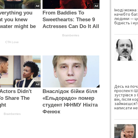
Іноді можна 
verything you
From Baddies To
начебто баг
людини — це
ht you knew
Sweethearts: These 9
бідність і н
water might be
Actresses Can Do It All
Brainberries
CTA Love
Десь на поча
проспекті Ш
Actors Didn't
Внаслідок бійки біля
зустрівся з
o Share The
«Ельдорадо» помер
він, після к
займаєшся?»
ght
студент ІФНМУ Нікіта
написати не
Фенюк
Brainberries