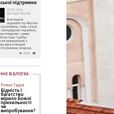
ської підтримки
07.07.2026
Вікторія Матіїв
В інтерв'ю
журналістці Фіртки
 розповіла, чому театр
в своєрідною терапією,
ила глядачів і самих
айчастіше турбує
ісля повернення з
му віра в людей
її головною опорою.
2226
ННЄ В БЛОГАХ
Роман Тадра
Бідність і
багатство:
мірило Божої
прихильності
чи
випробування?