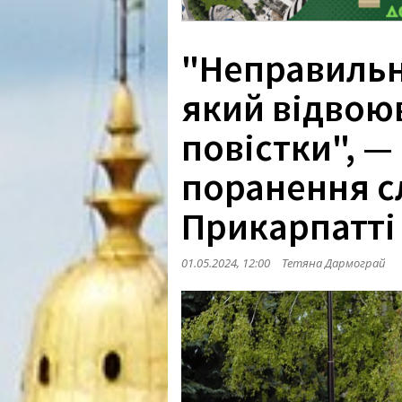
"Неправильн
який відвою
повістки", — 
поранення с
Прикарпатті
01.05.2024, 12:00
Тетяна Дармограй