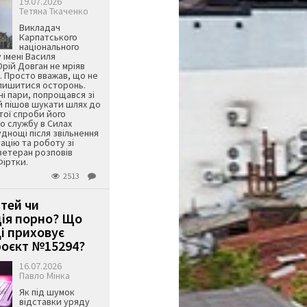
19.07.2026
Тетяна Ткаченко
Викладач
Карпатського
національного
 імені Василя
ій Довган не мріяв
. Просто вважав, що не
алишитися осторонь.
ні пари, попрощався зі
й пішов шукати шлях до
ятої спроби його
о службу в Силах
днощі після звільнення
тацію та роботу зі
ветеран розповів
Фіртки.
2513
ітей чи
ція порно? Що
і приховує
оєкт №15294?
16.07.2026
Павло Мінка
Як під шумок
відставки уряду