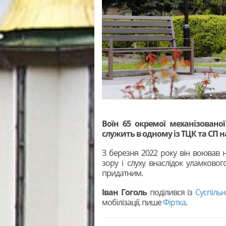
Воїн 65 окремої механізовано
служить в одному із ТЦК та СП 
З березня 2022 року він воював 
зору і слуху внаслідок уламков
придатним.
Іван Гоголь
поділився із
Суспіль
мобілізації, пише
Фіртка
.