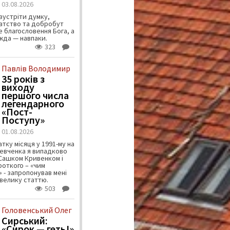
03.08.2026
зустріти думку,
атство та добробут
 благословення Бога, а
ужда — навпаки.
323
Павлів Володимир
35 років з
виходу
першого числа
легендарного
«Пост-
Поступу»
01.08.2026
тку місяця у 1991-му на
евченка я випадково
 Сашком Кривенком і
ороткого – «чим
 - запропонував мені
велику статтю.
503
Головенський Олег
Сирський:
«Сирок — геть!»