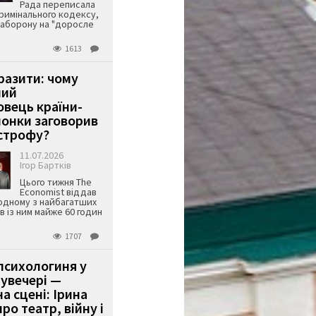
Рада переписала
римінального кодексу,
аборону на "доросле
1613
аразити: чому
ший
вець країни-
онки заговорив
строфу?
11.07.2026
Ігор Бартків
Цього тижня The
Economist віддав
одному з найбагатших
ів із ним майже 60 годин
1707
психологиня у
 увечері —
а сцені: Ірина
ро театр, війну і