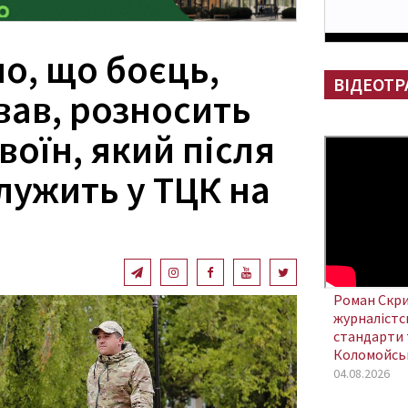
о, що боєць,
ВІДЕОТР
вав, розносить
воїн, який після
лужить у ТЦК на
Роман Скри
журналістсь
стандарти 
Коломойсь
04.08.2026