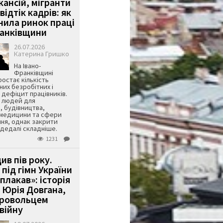
кансій, мігранти
 відтік кадрів: як
інила ринок праці
ранківщини
26.07.2026
Катерина Гришко
На Івано-
Франківщині
остає кількість
их безробітних і
дефіцит працівників.
є людей для
, будівництва,
 медицини та сфери
ня, однак закрити
є дедалі складніше.
1231
ив пів року.
під гімн України
 плакав»: історія
 Юрія Довгана,
бровольцем
війну