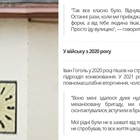
"Так все класно було. Відчув
Останні рази, коли ми приїжджа
формі, а від тебе людина тіка
Просто їду вулицею", — говорит
У війську з 2020 року
Іван Гоголь у 2020 році пішов на с
підрозділ конвоювання. У 2021 р
повномасштабне вторгнення, чолові
"Воно мені здалося дуже ну
механізовану бригаду, ми
сконтактувалися, вступили в бри
Мої рідні були не в захваті від т
не спробував, то все життя шкод