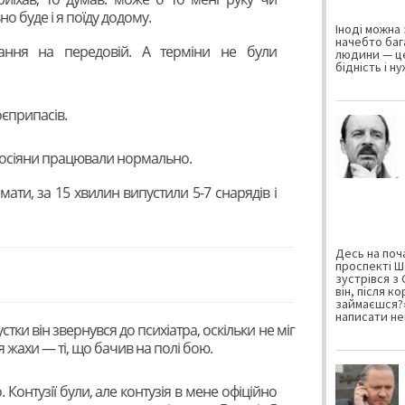
но буде і я поїду додому.
Іноді можна 
начебто баг
ання на передовій. А терміни не були
людини — це
бідність і н
оєприпасів.
 росіяни працювали нормально.
мати, за 15 хвилин випустили 5-7 снарядів і
Десь на поча
проспекті Ш
зустрівся з
він, після к
займаєшся?»
написати не
устки він звернувся до психіатра, оскільки не міг
 жахи — ті, що бачив на полі бою.
. Контузії були, але контузія в мене офіційно