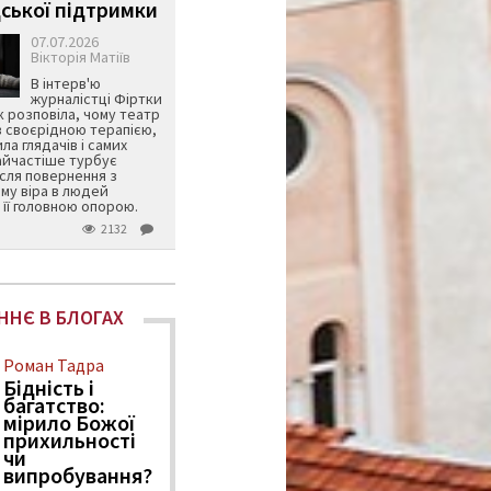
ської підтримки
07.07.2026
Вікторія Матіїв
В інтерв'ю
журналістці Фіртки
 розповіла, чому театр
в своєрідною терапією,
ила глядачів і самих
айчастіше турбує
ісля повернення з
му віра в людей
її головною опорою.
2132
ННЄ В БЛОГАХ
Роман Тадра
Бідність і
багатство:
мірило Божої
прихильності
чи
випробування?