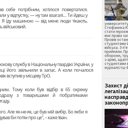
ав себе потрібним, хотілося повертатися.
ли у відпустку, — ну там взагалі… Ти йдеш у
є. Я їду машиною — від мене люди тікають.
університету
ь військовий.
Стефаника Юр
стати героєм
має права з
Провів остан
студентами 
війська. З п'
прийняли. Пр
оборони, тру
з армії, адап
студентами 
трокову службу в Національну гвардію України, у
журналістці 
оці його звільнили в запас. А коли почалося
к вступив у місцеву ТрО.
Захист д
дним. Тому коли був відбір в 65 окрему
легаліза
 одразу з товаришами й побратимами
насправд
гаду.
законопр
ого. Але як-не-як, це був мій вибір. Бо якби я
ував би потім про це", – каже Іван.