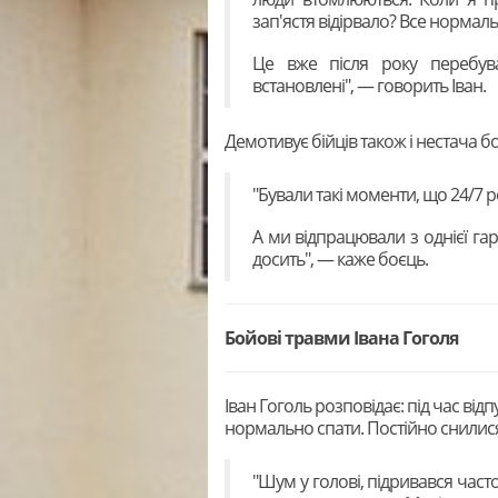
зап'ястя відірвало? Все нормаль
Це вже після року перебув
встановлені", — говорить Іван.
Демотивує бійців також і нестача б
"Бували такі моменти, що 24/7
А ми відпрацювали з однієї гар
досить", — каже боєць.
Бойові травми Івана Гоголя
Іван Гоголь розповідає: під час відп
нормально спати. Постійно снилися
"Шум у голові, підривався часто