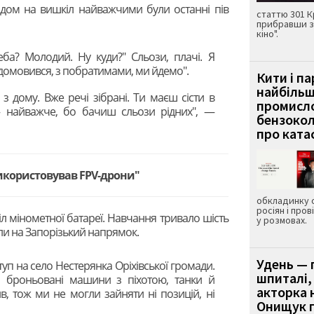
їздом на вишкіл найважчими були останні пів
статтю 301 К
прибравши з
кіно".
еба? Молодий. Ну куди?" Сльози, плачі. Я
 домовився, з побратимами, ми йдемо".
Кити і п
найбіль
з дому. Вже речі зібрані. Ти маєш сісти в
промисло
— найважче, бо бачиш сльози рідних", —
бензокол
про ката
икористовував FPV-дрони"
обкладинку 
росіян і пров
іл мінометної батареї. Навчання тривало шість
у розмовах.
или на Запорізький напрямок.
Удень — 
уп на село Нестерянка Оріхівської громади.
шпиталі,
і броньовані машини з піхотою, танки й
акторка н
в, тож ми не могли зайняти ні позицій, ні
Онищук п