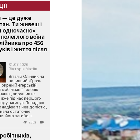
ЦІЇ
и — це дуже
тан. Ти живеш і
 одночасно»:
полеглого воїна
Олійника про 456
ків і життя після
31.07.2026
Вікторія Матіїв
Віталій Олійник на
позивний «Грач»
й окремій єгерській
я мобілізації чоловік
чання, вирушив на
 вже під час першого
оду загинув. Понад рік
ж надією та невідомістю,
имала остаточне
я його загибелі.
2352
робітників,