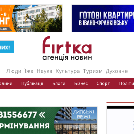
Люди
Їжа
Наука
Культура
Туризм
Духовне
овини
Публікації
Блоги
Бізнес
Спорт
Політи