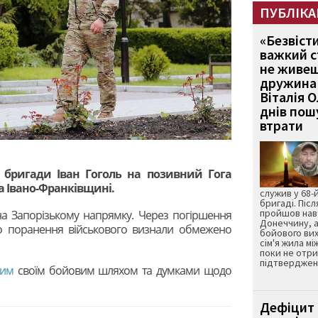
ПУБЛІКА
«Безвіст
важкий с
не живеш
дружина 
Віталія 
днів пошу
втрати
ї бригади Іван Гоголь на позивний Гога
на Івано-Франківщині.
служив у 68-
бригаді. Післ
пройшов нав
на Запорізькому напрямку. Через погіршення
Донеччину, а
ого поранення військового визнали обмежено
бойового вих
сім'я жила мі
поки не отр
підтвердженн
ним
своїм бойовим шляхом та думками щодо
Дефіцит 