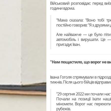
Військовий розповідає: перед ви
години вдома.
"Мама сказала: "Воно тобі тр
постійно говорив: "Я з друзями
Але найважче — це було піти 
автомобіль і вирушати. Це 
пригадує Іван.
"Нам пощастило, що ворог не в
Івана Гоголя спрямували в підрозд
тижнів. Після цього бійців відправ
"29 серпня 2022 ми почали наст
Почали на позиції їхати наш
міномети. Ворог нас перехопи
рубежів.