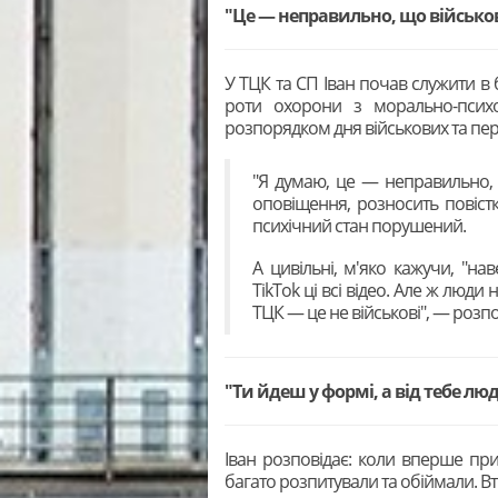
"Це — неправильно, що військо
У ТЦК та СП Іван почав служити в 
роти охорони з морально-психо
розпорядком дня військових та пер
"Я думаю, це — неправильно, 
оповіщення, розносить повістки
психічний стан порушений.
А цивільні, м'яко кажучи, "на
TikTok ці всі відео. Але ж люди
ТЦК — це не військові", — розпо
"
Ти йдеш у формі, а від тебе лю
Іван розповідає: коли вперше при
багато розпитували та обіймали. Вт