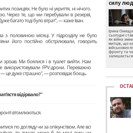
силу люд
тих позиціях. Не було ні укриття, ні нічого.
єю. Через те, що ми перебували в резерві,
уже багато тоді було втрат", — каже Іван.
Ірина Онищук
ва з половиною місяці. У підрозділу не було
сьогодні ста
як війна змін
сіяни його постійно обстрілювали, говорить
митців, що н
військових п
фронту та чо
залишається 
и зрізав. Ми боялися і в туалет вийти. Нам
не використовували FPV-дрони. Переважно
к — це дуже страшно", — розповідає боєць.
ОСТА
апʼястя відірвало?"
 фронті втомлюються.
итися по догляду чи за опікунством. Але всі
иїхав, то думав: може б то мені руку чи