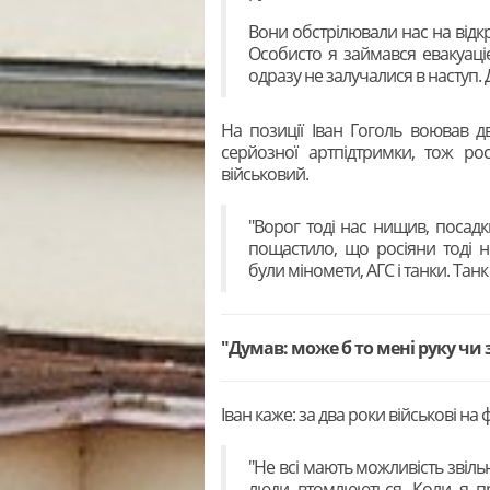
Вони обстрілювали нас на відкри
Особисто я займався евакуаці
одразу не залучалися в наступ. Д
На позиції Іван Гоголь воював д
серйозної артпідтримки, тож ро
військовий.
"Ворог тоді нас нищив, посадк
пощастило, що росіяни тоді 
були міномети, АГС і танки. Тан
"Думав: може б то мені руку чи з
Іван каже: за два роки військові на
"Не всі мають можливість звільн
люди втомлюються. Коли я пр