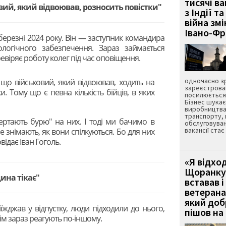
тисячі ва
вий, який відвоював, розносить повістки"
з Індії та
війна зм
Івано-Ф
березні 2024 року. Він — заступник командира
логічного забезпечення. Зараз займається
евіряє роботу колег під час оповіщення.
одночасно зр
що військовий, який відвоював, ходить на
зареєстрован
. Тому що є певна кількість бійців, в яких
посилюється 
Бізнес шука
виробництва
транспорту,
вертають бурю" на них. І тоді ми бачимо в
обслуговуван
вакансії ста
 не знімають, як вони спілкуються. Бо для них
відає Іван Гоголь.
«Я відход
Щоранку 
дина тікає"
вставав і
ветерана
який до
їжджав у відпустку, люди підходили до нього,
пішов на 
ім зараз реагують по-іншому.