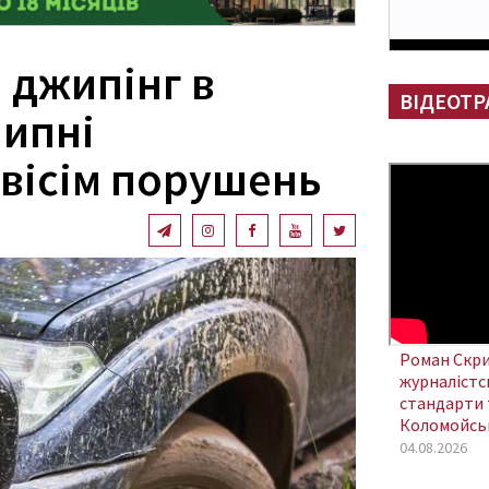
 джипінг в
ВІДЕОТР
липні
 вісім порушень
Роман Скри
журналістсь
стандарти 
Коломойсь
04.08.2026