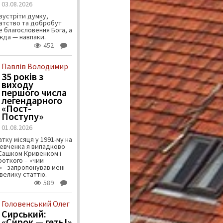
03.08.2026
зустріти думку,
атство та добробут
 благословення Бога, а
ужда — навпаки.
452
Павлів Володимир
35 років з
виходу
першого числа
легендарного
«Пост-
Поступу»
01.08.2026
тку місяця у 1991-му на
евченка я випадково
 Сашком Кривенком і
ороткого – «чим
 - запропонував мені
велику статтю.
589
Головенський Олег
Сирський:
«Сирок — геть!»