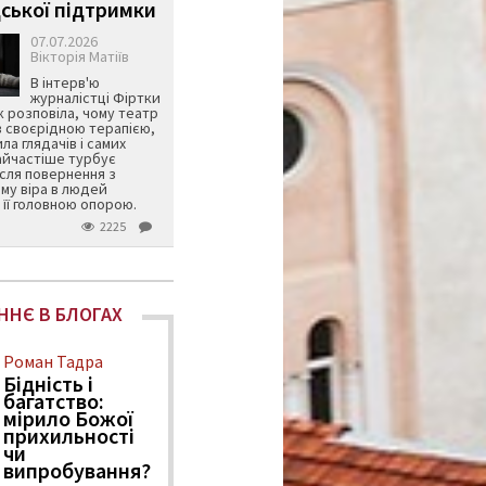
ської підтримки
07.07.2026
Вікторія Матіїв
В інтерв'ю
журналістці Фіртки
 розповіла, чому театр
в своєрідною терапією,
ила глядачів і самих
айчастіше турбує
ісля повернення з
му віра в людей
її головною опорою.
2225
ННЄ В БЛОГАХ
Роман Тадра
Бідність і
багатство:
мірило Божої
прихильності
чи
випробування?