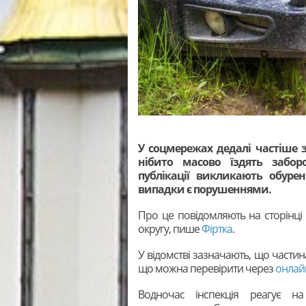
У соцмережах дедалі частіше з
нібито масово їздять забо
публікації викликають обурен
випадки є порушеннями.
Про це повідомляють на сторінці 
округу, пише
Фіртка
.
У відомстві зазначають, що частин
що можна перевірити через
онлайн
Водночас інспекція реагує н