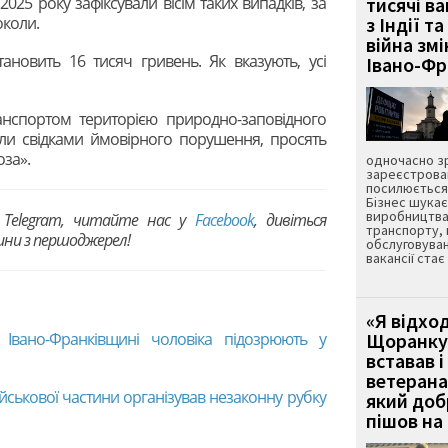
025 року зафіксували вісім таких випадків, за
тисячі ва
околи.
з Індії та
війна зм
ановить 16 тисяч гривень. Як вказують, усі
Івано-Ф
ранспортом територією природно-заповідного
ли свідками ймовірного порушення, просять
оза».
одночасно зр
зареєстрован
посилюється 
Бізнес шука
виробництва
Telegram, читайте нас у
Facebook
, дивіться
транспорту,
вини з першоджерел!
обслуговуван
вакансії ста
«Я відход
Івано-Франківщині чоловіка підозрюють у
Щоранку 
вставав і
ветерана
йськової частини організував незаконну рубку
який до
пішов на 