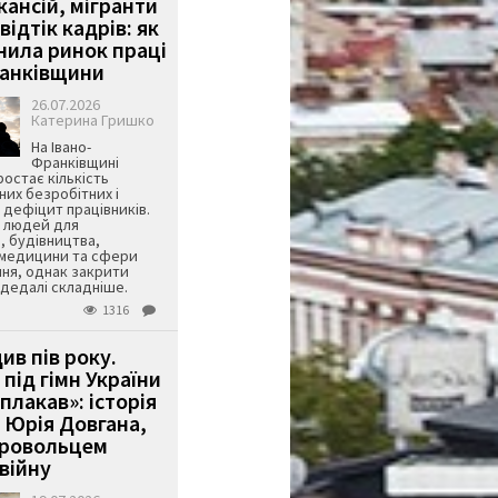
кансій, мігранти
 відтік кадрів: як
інила ринок праці
ранківщини
26.07.2026
Катерина Гришко
На Івано-
Франківщині
остає кількість
их безробітних і
дефіцит працівників.
є людей для
, будівництва,
 медицини та сфери
ня, однак закрити
є дедалі складніше.
1316
ив пів року.
під гімн України
 плакав»: історія
 Юрія Довгана,
бровольцем
війну