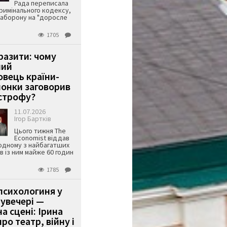
Рада переписала
римінального кодексу,
аборону на "доросле
1705
аразити: чому
ший
вець країни-
онки заговорив
строфу?
11.07.2026
Ігор Бартків
Цього тижня The
Economist віддав
одному з найбагатших
ів із ним майже 60 годин
1785
психологиня у
 увечері —
а сцені: Ірина
ро театр, війну і