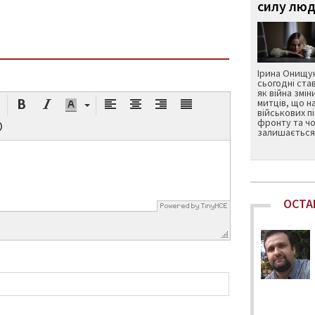
силу люд
Ірина Онищук
сьогодні ста
як війна змін
митців, що н
військових п
фронту та чо
залишається 
ОСТА