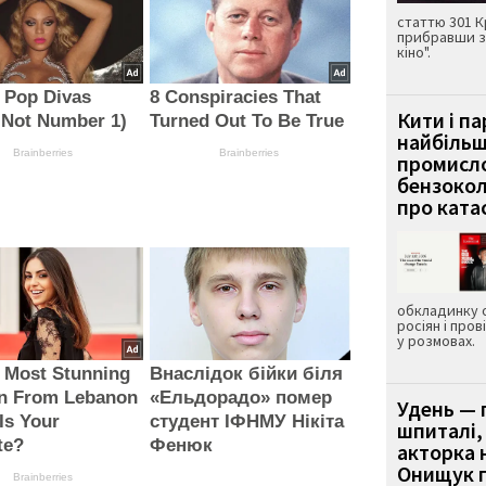
статтю 301 К
прибравши з
кіно".
 Pop Divas
8 Conspiracies That
Кити і п
 Not Number 1)
Turned Out To Be True
найбіль
Brainberries
Brainberries
промисло
бензокол
про ката
обкладинку 
росіян і пров
у розмовах.
 Most Stunning
Внаслідок бійки біля
 From Lebanon
«Ельдорадо» помер
Удень — 
Is Your
студент ІФНМУ Нікіта
шпиталі,
te?
Фенюк
акторка н
Онищук п
Brainberries