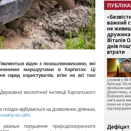
ПУБЛІКА
«Безвіст
важкий с
не живеш
дружина 
Віталія 
днів пошу
втрати
’являються відео з позашляховиками, які
роненими маршрутами в Карпатах. Ці
ня серед користувачів, втім не всі такі
служив у 68-
бригаді. Післ
пройшов нав
Державної екологічної інспекції Карпатського
Донеччину, а
бойового вих
сім'я жила мі
поки не отр
підтвердженн
а поїздок відбувається на дозволених ділянках,
-мапу на сайті
.
а реальні порушення природоохоронного
Дефіцит 