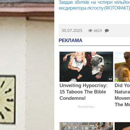
Завдав збитків на чотири мільйо
ексдиректора лісгоспу (ФОТОФАКТ
30.07.2025
4829
РЕКЛАМА
Unveiling Hypocrisy:
Did Y
15 Taboos The Bible
Natura
Condemns!
Movem
The M
Brainberries