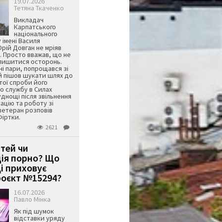
19.07.2026
Тетяна Ткаченко
Викладач
Карпатського
національного
 імені Василя
ій Довган не мріяв
. Просто вважав, що не
алишитися осторонь.
ні пари, попрощався зі
й пішов шукати шлях до
ятої спроби його
о службу в Силах
днощі після звільнення
тацію та роботу зі
ветеран розповів
Фіртки.
2621
ітей чи
ція порно? Що
і приховує
оєкт №15294?
16.07.2026
Павло Мінка
Як під шумок
відставки уряду