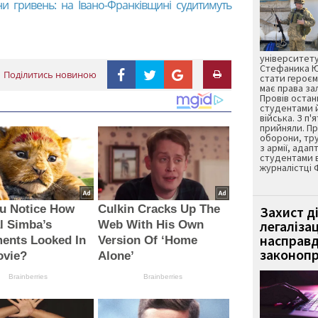
ни гривень: на Івано-Франківщині судитимуть
)
університету
Стефаника Юр
Поділитись новиною
стати героєм
має права з
Провів остан
студентами 
війська. З п'
прийняли. Пр
оборони, тру
з армії, адап
студентами 
журналістці 
ou Notice How
Culkin Cracks Up The
Захист д
легаліза
l Simba’s
Web With His Own
насправд
ents Looked In
Version Of ‘Home
законопр
ovie?
Alone’
Brainberries
Brainberries