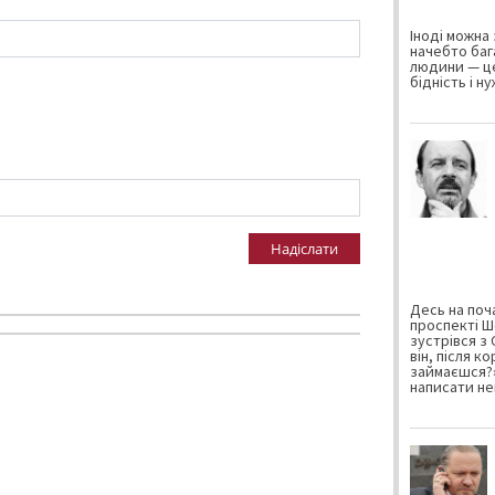
Іноді можна 
начебто баг
людини — це
бідність і н
Надіслати
Десь на поча
проспекті Ш
зустрівся з
він, після к
займаєшся?»
написати не