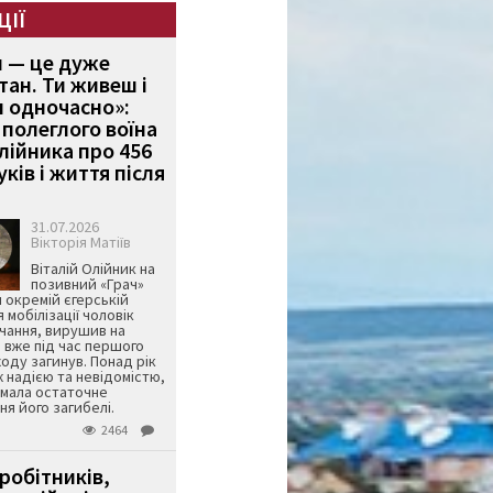
ЦІЇ
и — це дуже
тан. Ти живеш і
 одночасно»:
полеглого воїна
Олійника про 456
ків і життя після
31.07.2026
Вікторія Матіїв
Віталій Олійник на
позивний «Грач»
й окремій єгерській
я мобілізації чоловік
чання, вирушив на
 вже під час першого
оду загинув. Понад рік
ж надією та невідомістю,
имала остаточне
я його загибелі.
2464
робітників,