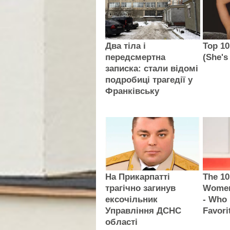
Два тіла і
Top 10
передсмертна
(She's
записка: стали відомі
подробиці трагедії у
Франківську
На Прикарпатті
The 10
трагічно загинув
Women
ексочільник
- Who 
Управління ДСНС
Favori
області