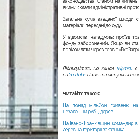
законодавства. Станом на липень 2
якими склали адміністративні прот
Загальна сума завданої шкоди ст
матеріали передані до суду.
У відомстві нагадують: проїзд т
фонду заборонений. Якщо ви ста
повідомляти через сервіс «ЕкоЗагр
Підписуйтесь на канал
Фіртки
в 
на
YouTubе
. Цікаві та актуальні но
Читайте також:
На понад мільйон гривень: на 
незаконній рубці дерев
На Івано-Франківщині командир ві
дерев на території заказника