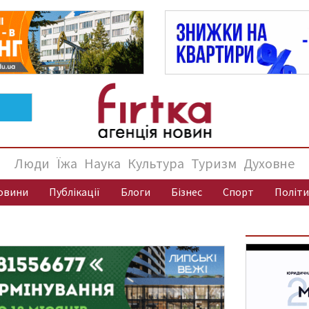
Люди
Їжа
Наука
Культура
Туризм
Духовне
овини
Публікації
Блоги
Бізнес
Спорт
Політи