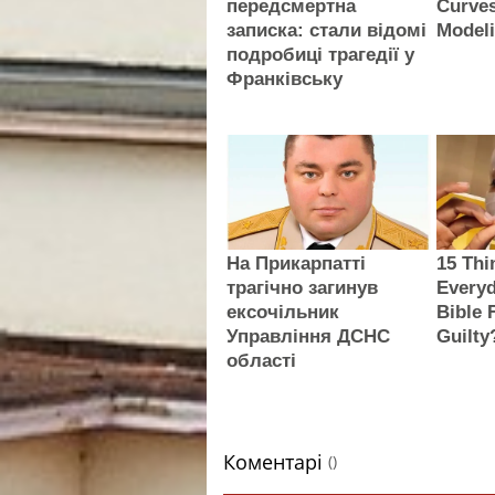
передсмертна
Curve
записка: стали відомі
Modeli
подробиці трагедії у
Франківську
На Прикарпатті
15 Thi
трагічно загинув
Everyd
ексочільник
Bible 
Управління ДСНС
Guilty
області
Коментарі
()