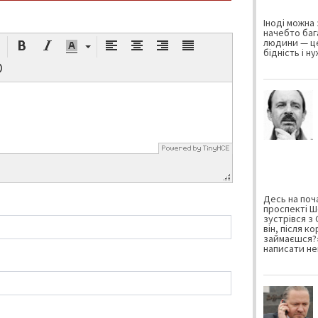
Іноді можна 
начебто баг
людини — це
бідність і н
Десь на поча
проспекті Ш
зустрівся з
він, після к
займаєшся?»
написати не