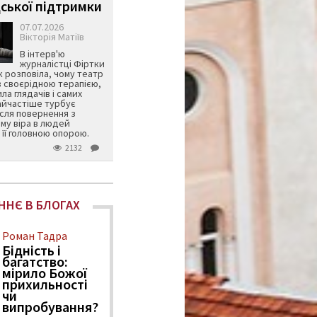
ської підтримки
07.07.2026
Вікторія Матіїв
В інтерв'ю
журналістці Фіртки
 розповіла, чому театр
в своєрідною терапією,
ила глядачів і самих
айчастіше турбує
ісля повернення з
му віра в людей
її головною опорою.
2132
ННЄ В БЛОГАХ
Роман Тадра
Бідність і
багатство:
мірило Божої
прихильності
чи
випробування?