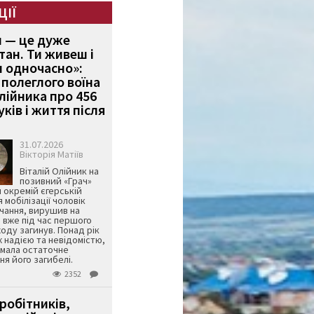
ЦІЇ
и — це дуже
тан. Ти живеш і
 одночасно»:
полеглого воїна
Олійника про 456
ків і життя після
31.07.2026
Вікторія Матіїв
Віталій Олійник на
позивний «Грач»
й окремій єгерській
я мобілізації чоловік
чання, вирушив на
 вже під час першого
оду загинув. Понад рік
ж надією та невідомістю,
имала остаточне
я його загибелі.
2352
робітників,