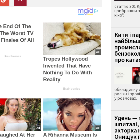
статтю 301 К
прибравши з
кіно".
he End Of The
 The Worst TV
Кити і п
найбіль
 Finales Of All
промисло
бензокол
Brainberries
про ката
Tropes Hollywood
Invented That Have
Nothing To Do With
Reality
обкладинку 
Brainberries
росіян і пров
у розмовах.
Удень — 
шпиталі,
акторка н
aughed At Her
A Rihanna Museum Is
Онищук п