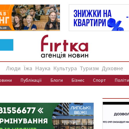
Люди
Їжа
Наука
Культура
Туризм
Духовне
овини
Публікації
Блоги
Бізнес
Спорт
Політи