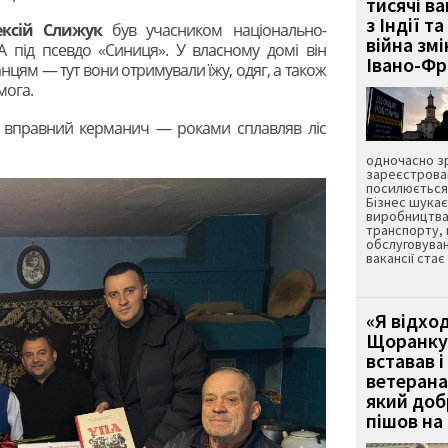
тисячі ва
з Індії та
ексій Слижук
був учасником національно-
війна зм
А під псевдо «Синиця». У власному домі він
Івано-Ф
нцям — тут вони отримували їжу, одяг, а також
мога.
к вправний керманич — роками сплавляв ліс
одночасно зр
зареєстрован
посилюється 
Бізнес шука
виробництва
транспорту,
обслуговуван
вакансії ста
«Я відход
Щоранку 
вставав і
ветерана
який до
пішов на 