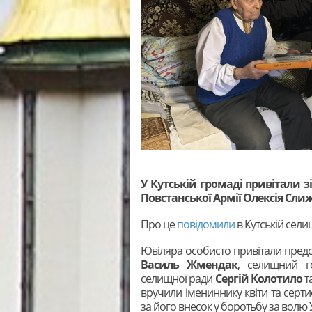
У Кутській громаді привітали з
Повстанської Армії Олексія Сли
Про це
повідомили
в Кутській сели
Ювіляра особисто привітали предс
Василь Жмендак
, селищний 
селищної ради
Сергій Колотило
т
вручили імениннику квіти та серти
за його внесок у боротьбу за волю 