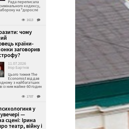
Рада переписала
римінального кодексу,
аборону на "доросле
1613
аразити: чому
ший
вець країни-
онки заговорив
строфу?
11.07.2026
Ігор Бартків
Цього тижня The
Economist віддав
одному з найбагатших
ів із ним майже 60 годин
1707
психологиня у
 увечері —
а сцені: Ірина
ро театр, війну і