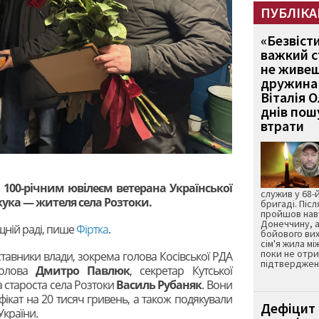
ПУБЛІКА
«Безвіст
важкий с
не живеш
дружина 
Віталія 
днів пошу
втрати
і 100-річним ювілеєм ветерана Української
служив у 68-
жука — жителя села Розтоки.
бригаді. Післ
пройшов нав
Донеччину, а
щній раді, пише
Фіртка
.
бойового вих
сім'я жила мі
поки не отр
тавники влади, зокрема голова Косівської РДА
підтвердженн
голова
Дмитро Павлюк
, секретар Кутської
а староста села Розтоки
Василь Рубаняк
. Вони
фікат на 20 тисяч гривень, а також подякували
Дефіцит 
України.