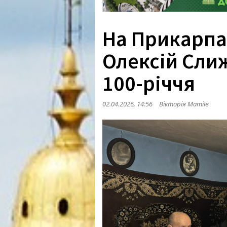
На Прикарпа
Олексій Сли
100-річчя
02.04.2026, 14:56
Вікторія Матіїв