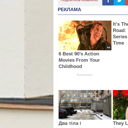
РЕКЛАМА
It's T
Road:
Series
Time
6 Best 90’s Action
Movies From Your
Childhood
Brainberries
Два тіла і
They L