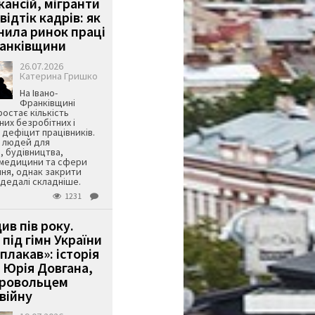
кансій, мігранти
 відтік кадрів: як
інила ринок праці
ранківщини
26.07.2026
Катерина Гришко
На Івано-
Франківщині
остає кількість
их безробітних і
дефіцит працівників.
є людей для
, будівництва,
 медицини та сфери
ня, однак закрити
є дедалі складніше.
1231
ив пів року.
під гімн України
 плакав»: історія
 Юрія Довгана,
бровольцем
війну