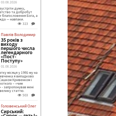
03.08.2026
зустріти думку,
атство та добробут
 благословення Бога, а
ужда — навпаки.
323
Павлів Володимир
35 років з
виходу
першого числа
легендарного
«Пост-
Поступу»
01.08.2026
тку місяця у 1991-му на
евченка я випадково
 Сашком Кривенком і
ороткого – «чим
 - запропонував мені
велику статтю.
503
Головенський Олег
Сирський:
«Сирок — геть!»