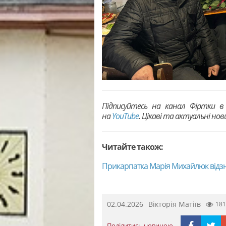
Підписуйтесь на канал Фіртки 
на
YouTubе
. Цікаві та актуальні но
Читайте також:
Прикарпатка Марія Михайлюк відзн
02.04.2026
Вікторія Матіїв
181
Поділитись новиною