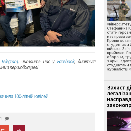
університету
Стефаника Юр
стати героєм
має права з
Провів остан
студентами 
війська. З п'
прийняли. Пр
оборони, тру
в
Telegram
, читайте нас у
Facebook
, дивіться
з армії, адап
студентами 
вини з першоджерел!
журналістці 
Захист д
легаліза
ачила 100-літній ювілей
насправд
законопр
1