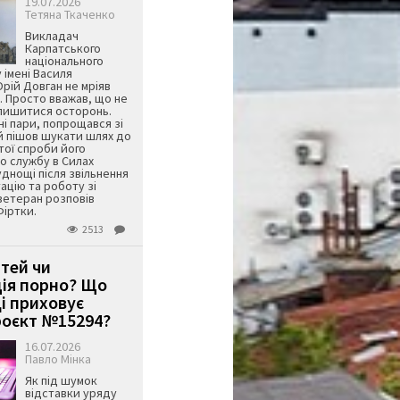
19.07.2026
Тетяна Ткаченко
Викладач
Карпатського
національного
 імені Василя
ій Довган не мріяв
. Просто вважав, що не
алишитися осторонь.
ні пари, попрощався зі
й пішов шукати шлях до
ятої спроби його
о службу в Силах
днощі після звільнення
тацію та роботу зі
ветеран розповів
Фіртки.
2513
ітей чи
ція порно? Що
і приховує
оєкт №15294?
16.07.2026
Павло Мінка
Як під шумок
відставки уряду