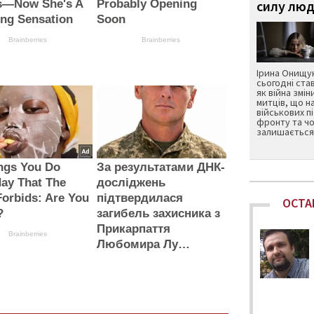
s—Now She's A
Probably Opening
силу люд
ng Sensation
Soon
Brainberries
Brainberries
Ірина Онищук
сьогодні ста
як війна змін
митців, що н
військових п
фронту та чо
залишається 
ngs You Do
За результатами ДНК-
ay That The
досліджень
Forbids: Are You
підтвердилася
ОСТА
?
загибель захисника з
Прикарпаття
Brainberries
Любомира Лу…