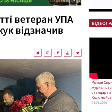
тті ветеран УПА
ВІДЕОТР
жук відзначив
Роман Скри
журналістсь
стандарти 
Коломойсь
04.08.2026