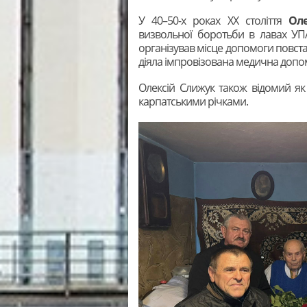
У 40–50-х роках ХХ століття
Ол
визвольної боротьби в лавах УП
організував місце допомоги повста
діяла імпровізована медична допо
Олексій Слижук також відомий я
карпатськими річками.