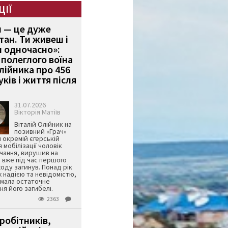
ЦІЇ
и — це дуже
тан. Ти живеш і
 одночасно»:
полеглого воїна
Олійника про 456
ків і життя після
31.07.2026
Вікторія Матіїв
Віталій Олійник на
позивний «Грач»
й окремій єгерській
я мобілізації чоловік
чання, вирушив на
 вже під час першого
оду загинув. Понад рік
ж надією та невідомістю,
имала остаточне
я його загибелі.
2363
робітників,