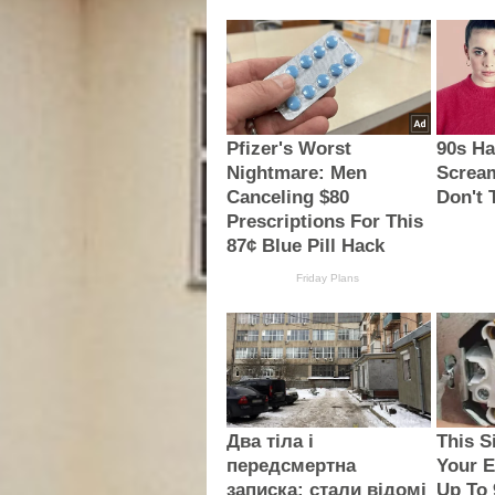
Pfizer's Worst
90s Ha
Nightmare: Men
Screa
Canceling $80
Don't 
Prescriptions For This
87¢ Blue Pill Hack
Friday Plans
Два тіла і
This S
передсмертна
Your E
записка: стали відомі
Up To