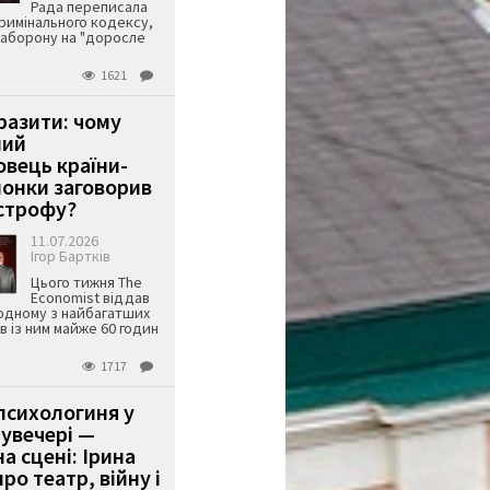
Рада переписала
римінального кодексу,
аборону на "доросле
1621
аразити: чому
ший
вець країни-
онки заговорив
строфу?
11.07.2026
Ігор Бартків
Цього тижня The
Economist віддав
одному з найбагатших
ів із ним майже 60 годин
1717
психологиня у
 увечері —
а сцені: Ірина
ро театр, війну і