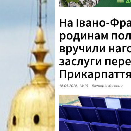
На Івано-Фр
родинам пол
вручили наг
заслуги пер
Прикарпатт
16.05.2026, 14:15
Вікторія Косович