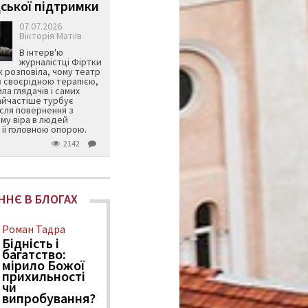
ської підтримки
07.07.2026
Вікторія Матіїв
В інтерв'ю
журналістці Фіртки
 розповіла, чому театр
в своєрідною терапією,
ила глядачів і самих
айчастіше турбує
ісля повернення з
му віра в людей
її головною опорою.
2142
ННЄ В БЛОГАХ
Роман Тадра
Бідність і
багатство:
мірило Божої
прихильності
чи
випробування?