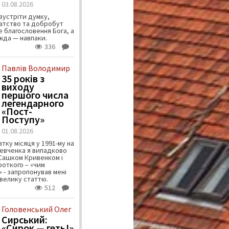
03.08.2026
зустріти думку,
атство та добробут
 благословення Бога, а
ужда — навпаки.
336
Павлів Володимир
35 років з
виходу
першого числа
легендарного
«Пост-
Поступу»
01.08.2026
тку місяця у 1991-му на
евченка я випадково
 Сашком Кривенком і
ороткого – «чим
 - запропонував мені
велику статтю.
512
Головенський Олег
Сирський:
«Сирок — геть!»