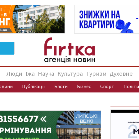
Люди
Їжа
Наука
Культура
Туризм
Духовне
овини
Публікації
Блоги
Бізнес
Спорт
Політи