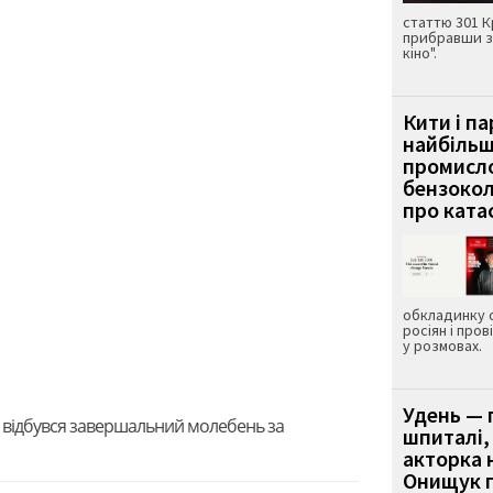
статтю 301 К
прибравши з
кіно".
Кити і п
найбіль
промисло
бензокол
про ката
обкладинку 
росіян і пров
у розмовах.
Удень — 
ж відбувся завершальний молебень за
шпиталі,
акторка н
Онищук п