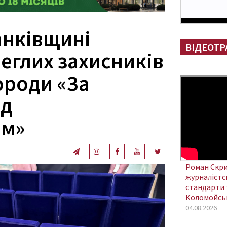
анківщині
ВІДЕОТР
еглих захисників
ороди «За
ед
ям»
Роман Скри
журналістсь
стандарти 
Коломойсь
04.08.2026