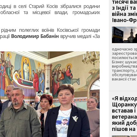
тисячі ва
одиці в селі Старий Косів зібралися родини
з Індії та
 обласної та місцевої влади, громадських
війна зм
Івано-Ф
рідним полеглих воїнів Косівської громади
рації
Володимир Бабанін
вручив медалі «За
одночасно зр
зареєстрован
посилюється 
Бізнес шука
виробництва
транспорту,
обслуговуван
вакансії ста
«Я відход
Щоранку 
вставав і
ветерана
який до
пішов на 