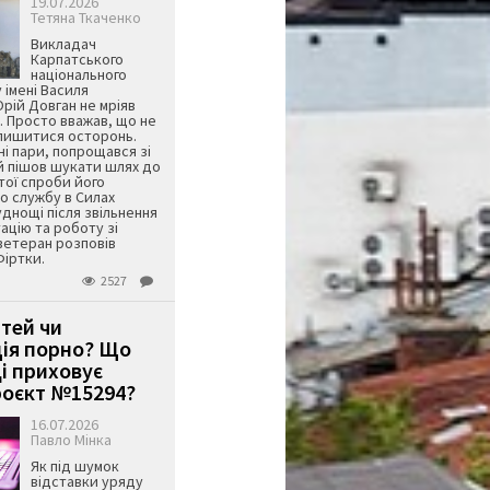
19.07.2026
Тетяна Ткаченко
Викладач
Карпатського
національного
 імені Василя
ій Довган не мріяв
. Просто вважав, що не
алишитися осторонь.
ні пари, попрощався зі
й пішов шукати шлях до
ятої спроби його
о службу в Силах
днощі після звільнення
тацію та роботу зі
ветеран розповів
Фіртки.
2527
ітей чи
ція порно? Що
і приховує
оєкт №15294?
16.07.2026
Павло Мінка
Як під шумок
відставки уряду