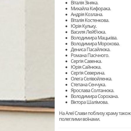
Віталія Зіняка.
Михайла Кифорака.
Андрія Козлана.
Віталія Костенкова.
Юрія Кульку.
Василя Лейб’юка.
Володимира Мацьківа.
Володимира Морокова.
Дениса Пасайлюка.
Романа Пасічного.
Сергія Савенка.
Юрія Сайнюка.
Сергія Северина.
Олега Селівойленка.
Степана Сенчука.
Ярослава Солтанюка.
Володимира Сорохана.
Віктора Шалімова.
На Алеї Слави поблизу храму тако
полеглими воїнами.