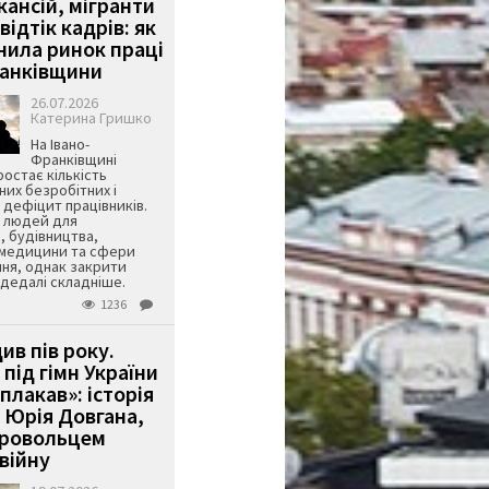
кансій, мігранти
 відтік кадрів: як
інила ринок праці
ранківщини
26.07.2026
Катерина Гришко
На Івано-
Франківщині
остає кількість
их безробітних і
дефіцит працівників.
є людей для
, будівництва,
 медицини та сфери
ня, однак закрити
є дедалі складніше.
1236
ив пів року.
під гімн України
 плакав»: історія
 Юрія Довгана,
бровольцем
війну