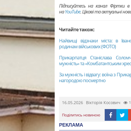
Підписуйтесь на канал Фіртки 
на
YouTubе
. Цікаві та актуальні но
Читайте також:
Найвищі відзнаки міста: в Іван
родинам військових (ФОТО)
Прикарпатця Станіслава Соло
мужність» та «Комбатантським хре
За мужність і відвагу: воїна з Пр
нагородою посмертно
16.05.2026
Вікторія Косович
1
Поділитись новиною
РЕКЛАМА