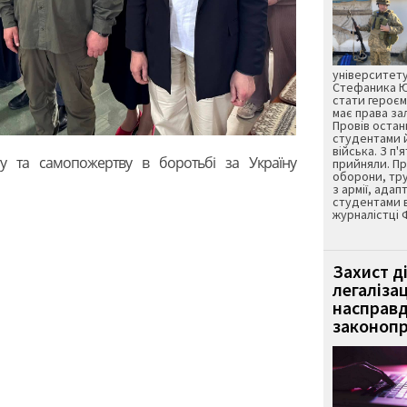
університету
Стефаника Юр
стати героєм
має права з
Провів остан
студентами 
війська. З п'
гу та самопожертву в боротьбі за Україну
прийняли. Пр
оборони, тру
з армії, адап
студентами 
журналістці 
Захист д
легаліза
насправд
законопр