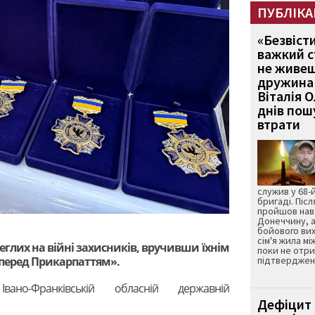
ПУБЛІКА
«Безвіст
важкий с
не живеш
дружина 
Віталія 
днів пошу
втрати
служив у 68-
бригаді. Післ
пройшов нав
Донеччину, а
бойового вих
сім'я жила мі
еглих на війні захисників, вручивши їхнім
поки не отр
 перед Прикарпаттям».
підтвердженн
о-Франківській обласній державній
Дефіцит 