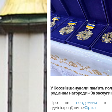
У Косові вшанували пам'ять пол
родинам нагороди «За заслуги
Про це
повідомили
в Іван
адміністрації, пише
Фіртка
.