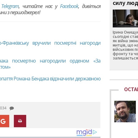
силу люд
в
Telegram
, читайте нас у
Facebook
, дивіться
вини з першоджерел!
Ірина Онищук
сьогодні ста
як війна змін
о-Франківську вручили посмертні нагороди
митців, що н
військових п
фронту та чо
залишається 
мчака посмертно нагородили орденом «За
стом»
икарпаття Романа Бендака відзначили державною
ОСТА
034