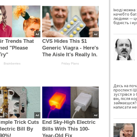
Іноді можна 
начебто баг
людини — це
бідність і н
ir Trends That
CVS Hides This $1
med "Please
Generic Viagra - Here's
Try"
The Aisle It's Really In.
Brainberries
Friday Plans
Десь на поча
проспекті Ш
зустрівся з
він, після к
займаєшся?»
написати не
imple Trick Cuts
End Sky-High Electric
lectric Bill By
Bills With This 100-
 90%!
Year-Old Fix