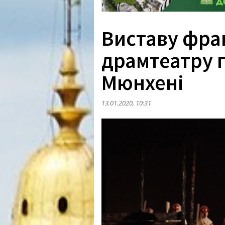
Виставу фра
драмтеатру 
Мюнхені
13.01.2020, 10:31