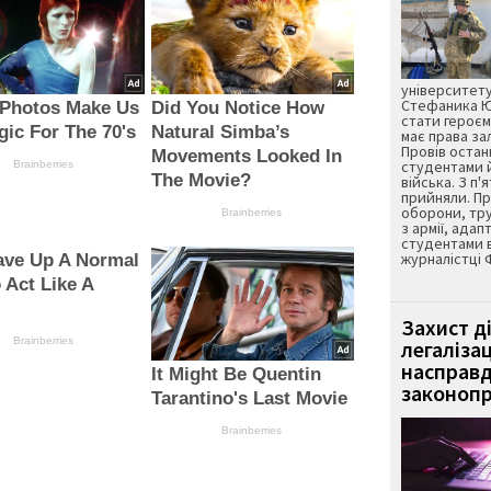
університету
Стефаника Юр
 Photos Make Us
Did You Notice How
стати героєм
gic For The 70's
Natural Simba’s
має права з
Провів остан
Movements Looked In
студентами 
Brainberries
The Movie?
війська. З п'
прийняли. Пр
оборони, тру
Brainberries
з армії, адап
студентами 
журналістці 
ave Up A Normal
o Act Like A
Захист д
Brainberries
легаліза
насправд
It Might Be Quentin
законопр
Tarantino's Last Movie
Brainberries