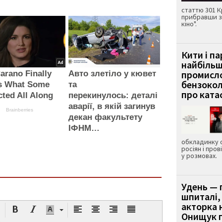
статтю 301 К
прибравши з
кіно".
Кити і п
найбіль
промисло
arano Finally
Авто злетіло у кювет
бензокол
s What Some
та
про ката
ted All Along
перекинулось: деталі
аварії, в якій загинув
Brainberries
декан факультету
ІФНМ…
обкладинку 
росіян і пров
у розмовах.
Удень — 
шпиталі,
акторка н
Онищук п