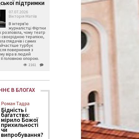
ської підтримки
07.07.2026
Вікторія Матіїв
В інтерв'ю
журналістці Фіртки
 розповіла, чому театр
в своєрідною терапією,
ила глядачів і самих
айчастіше турбує
ісля повернення з
му віра в людей
її головною опорою.
2161
ННЄ В БЛОГАХ
Роман Тадра
Бідність і
багатство:
мірило Божої
прихильності
чи
випробування?