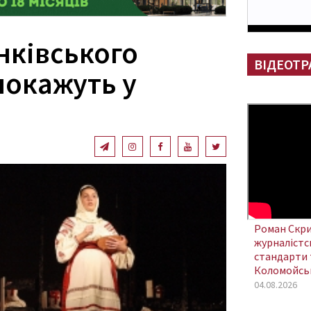
нківського
ВІДЕОТР
покажуть у
Роман Скри
журналістсь
стандарти 
Коломойсь
04.08.2026