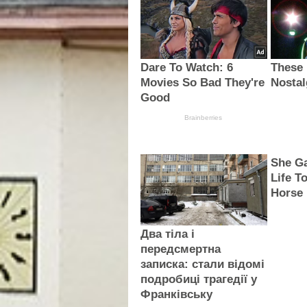
Dare To Watch: 6
These
Movies So Bad They're
Nostal
Good
Brainberries
She G
Life T
Horse
Два тіла і
передсмертна
записка: стали відомі
подробиці трагедії у
Франківську