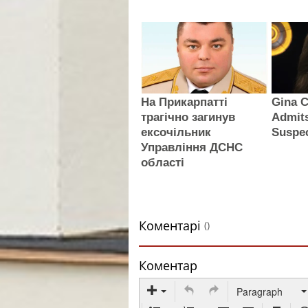
На Прикарпатті
Gina C
трагічно загинув
Admit
ексочільник
Suspec
Управління ДСНС
області
Коментарі
()
Коментар
Paragraph