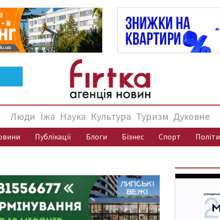
Люди
Їжа
Наука
Культура
Туризм
Духовне
овини
Публікації
Блоги
Бізнес
Спорт
Політи