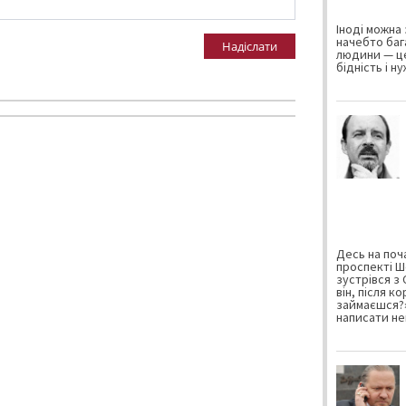
Іноді можна 
начебто баг
Надіслати
людини — це
бідність і н
Десь на поча
проспекті Ш
зустрівся з
він, після к
займаєшся?»
написати не