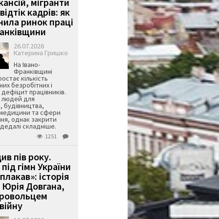
кансій, мігранти
 відтік кадрів: як
інила ринок праці
ранківщини
26.07.2026
Катерина Гришко
На Івано-
Франківщині
остає кількість
их безробітних і
дефіцит працівників.
є людей для
, будівництва,
 медицини та сфери
ня, однак закрити
є дедалі складніше.
1251
ив пів року.
під гімн України
 плакав»: історія
 Юрія Довгана,
бровольцем
війну