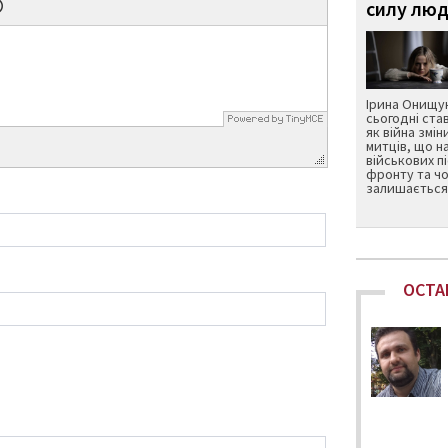
силу люд
Ірина Онищук
сьогодні ста
як війна змін
митців, що н
військових п
фронту та чо
залишається 
ОСТА