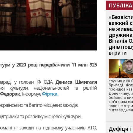
ПУБЛІКА
«Безвіст
важкий с
не живеш
дружина 
Віталія 
днів пошу
втрати
тури у 2020 році передбачили 11 млн 925
служив у 68-
нараді у голови ІФ ОДА
Дениса Шмигаля
бригаді. Післ
ня культури, національностей та релігій
пройшов нав
 Федорак
, інформує
Фіртка.
Донеччину, а
бойового вих
сім'я жила мі
країнських та багато місцевих заходів.
поки не отр
підтвердженн
ідтримки та розвитку місцевої культури.
оманітні заходи на підтримку учасників АТО,
Дефіцит 