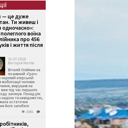
ЦІЇ
и — це дуже
тан. Ти живеш і
 одночасно»:
полеглого воїна
Олійника про 456
ків і життя після
31.07.2026
Вікторія Матіїв
Віталій Олійник на
позивний «Грач»
й окремій єгерській
я мобілізації чоловік
чання, вирушив на
 вже під час першого
оду загинув. Понад рік
ж надією та невідомістю,
имала остаточне
я його загибелі.
2381
робітників,