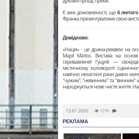
духовні прощі, премії.
Є вже домовленості, що
6 лютого
Франка презентуватиме свою вист
Довідково:
«Нація» - це драма-реквієм на о
Марії Матіос. Вистава на основ
скривавленій Гуцулії — своєрід
містичному коловороті сценічног
навічно незагоєні рани давно мину
"чужим", "невинним" та "винним" му
народжується нове чисте життя. Н
13.01.2020
1779
РЕКЛАМА