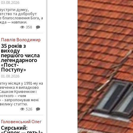
03.08.2026
зустріти думку,
атство та добробут
 благословення Бога, а
ужда — навпаки.
358
Павлів Володимир
35 років з
виходу
першого числа
легендарного
«Пост-
Поступу»
01.08.2026
тку місяця у 1991-му на
евченка я випадково
 Сашком Кривенком і
ороткого – «чим
 - запропонував мені
велику статтю.
526
Головенський Олег
Сирський:
«Сирок — геть!»