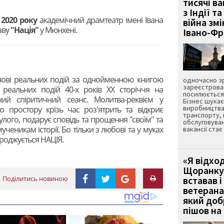
тисячі ва
з Індії та
 2020 року
академічний драмтеатр імені Івана
війна зм
аву
"Нація"
у Мюнхені.
Івано-Ф
снові реальних подій за однойменною книгою
одночасно зр
зареєстрован
і реальних подій 40-х років XX сторіччя на
посилюється 
ний спіритичний сеанс. Молитва-реквієм у
Бізнес шука
виробництва
о простору крізь час роз'ятрить та відкриє
транспорту,
лого, подарує сповідь та прощення "своїм" та
обслуговуван
ченикам історії. Бо тільки з любові та у муках
вакансії ста
ароджується НАЦІЯ.
«Я відход
Щоранку 
Поділитись новиною
вставав і
ветерана
який до
пішов на 