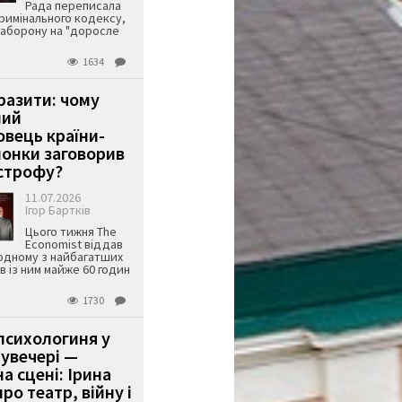
Рада переписала
римінального кодексу,
аборону на "доросле
1634
аразити: чому
ший
вець країни-
онки заговорив
строфу?
11.07.2026
Ігор Бартків
Цього тижня The
Economist віддав
одному з найбагатших
ів із ним майже 60 годин
1730
психологиня у
 увечері —
а сцені: Ірина
ро театр, війну і