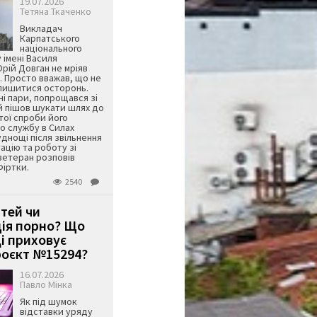
19.07.2026
Тетяна Ткаченко
Викладач
Карпатського
національного
 імені Василя
ій Довган не мріяв
. Просто вважав, що не
алишитися осторонь.
ні пари, попрощався зі
й пішов шукати шлях до
ятої спроби його
о службу в Силах
днощі після звільнення
тацію та роботу зі
ветеран розповів
Фіртки.
2540
ітей чи
ція порно? Що
і приховує
оєкт №15294?
16.07.2026
Павло Мінка
Як під шумок
відставки уряду