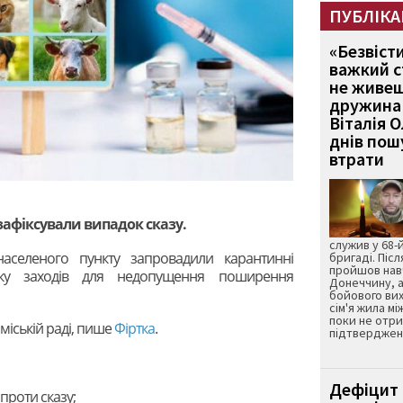
ПУБЛІКА
«Безвіст
важкий с
не живеш
дружина 
Віталія 
днів пошу
втрати
 зафіксували випадок сказу.
служив у 68-
населеного пункту запровадили карантинні
бригаді. Післ
пройшов нав
ку заходів для недопущення поширення
Донеччину, а
бойового вих
сім'я жила мі
поки не отр
міській раді, пише
Фіртка
.
підтвердженн
Дефіцит 
проти сказу;