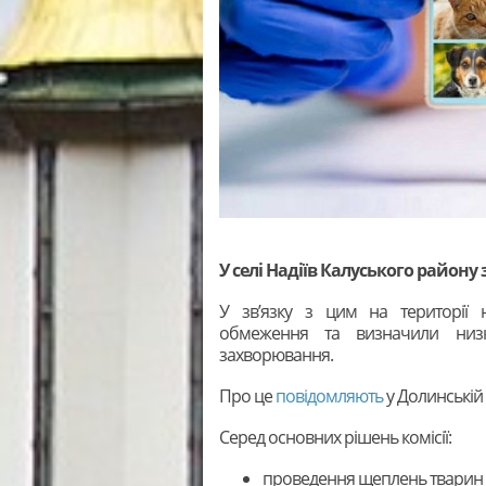
У селі Надіїв Калуського району
У зв’язку з цим на території 
обмеження та визначили низ
захворювання.
Про це
повідомляють
у Долинській 
Серед основних рішень комісії:
проведення щеплень тварин 