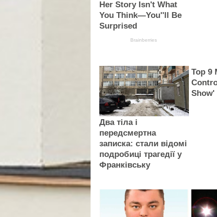
Her Story Isn't What
You Think—You''ll Be
Surprised
Brainberries
Top 9 
Contro
Show'
Два тіла і
передсмертна
записка: стали відомі
подробиці трагедії у
Франківську