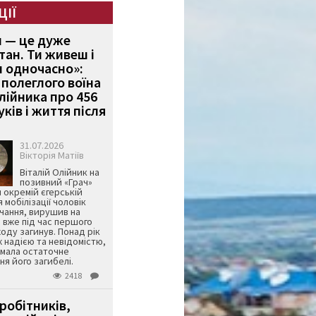
ЦІЇ
и — це дуже
тан. Ти живеш і
 одночасно»:
полеглого воїна
Олійника про 456
ків і життя після
31.07.2026
Вікторія Матіїв
Віталій Олійник на
позивний «Грач»
й окремій єгерській
я мобілізації чоловік
чання, вирушив на
 вже під час першого
оду загинув. Понад рік
ж надією та невідомістю,
имала остаточне
я його загибелі.
2418
робітників,