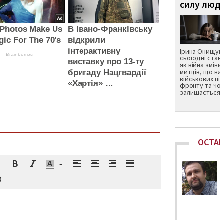
силу люд
 Photos Make Us
В Івано-Франківську
gic For The 70's
відкрили
інтерактивну
Ірина Онищук
Brainberries
сьогодні ста
виставку про 13-ту
як війна змін
митців, що н
бригаду Нацгвардії
військових п
«Хартія» …
фронту та чо
залишається 
ОСТА