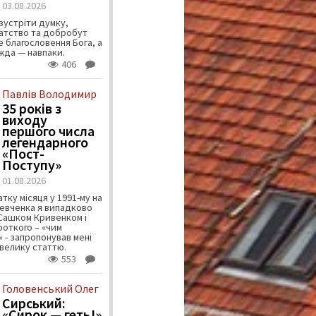
03.08.2026
зустріти думку,
атство та добробут
 благословення Бога, а
ужда — навпаки.
406
Павлів Володимир
35 років з
виходу
першого числа
легендарного
«Пост-
Поступу»
01.08.2026
тку місяця у 1991-му на
евченка я випадково
 Сашком Кривенком і
ороткого – «чим
 - запропонував мені
велику статтю.
553
Головенський Олег
Сирський:
«Сирок — геть!»