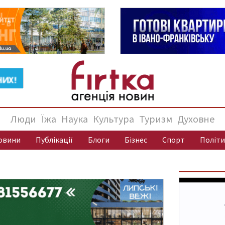
Люди
Їжа
Наука
Культура
Туризм
Духовне
овини
Публікації
Блоги
Бізнес
Спорт
Політи