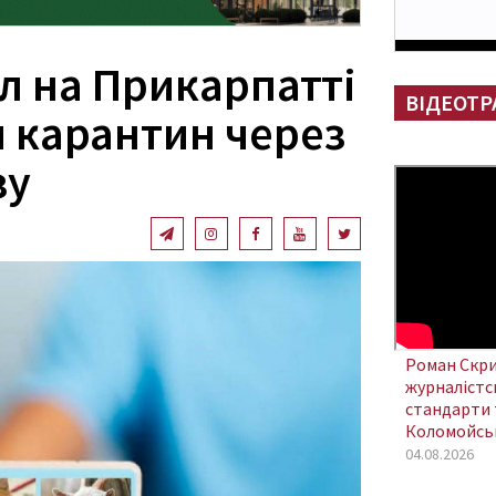
іл на Прикарпатті
ВІДЕОТР
 карантин через
зу
Роман Скри
журналістсь
стандарти 
Коломойсь
04.08.2026