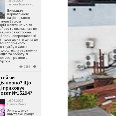
19.07.2026
Тетяна Ткаченко
Викладач
Карпатського
національного
 імені Василя
ій Довган не мріяв
. Просто вважав, що не
алишитися осторонь.
ні пари, попрощався зі
й пішов шукати шлях до
ятої спроби його
о службу в Силах
днощі після звільнення
тацію та роботу зі
ветеран розповів
Фіртки.
2583
ітей чи
ція порно? Що
і приховує
оєкт №15294?
16.07.2026
Павло Мінка
Як під шумок
відставки уряду