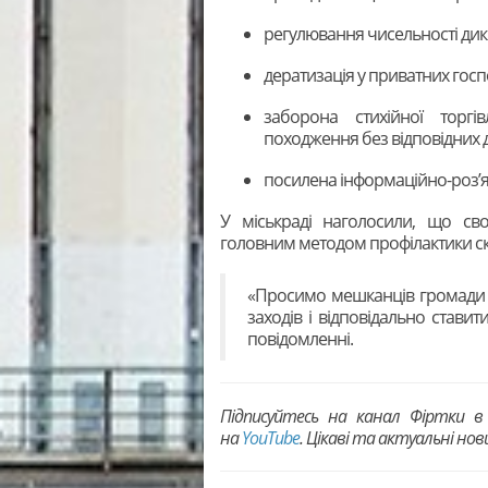
регулювання чисельності дики
дератизація у приватних госп
заборона стихійної торгі
походження без відповідних 
посилена інформаційно-роз’
У міськраді наголосили, що св
головним методом профілактики ска
«Просимо мешканців громади 
заходів і відповідально ставит
повідомленні.
Підписуйтесь на канал Фіртки 
на
YouTubе
. Цікаві та актуальні но