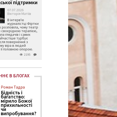
ської підтримки
07.07.2026
Вікторія Матіїв
В інтерв'ю
журналістці Фіртки
 розповіла, чому театр
в своєрідною терапією,
ила глядачів і самих
айчастіше турбує
ісля повернення з
му віра в людей
її головною опорою.
2195
ННЄ В БЛОГАХ
Роман Тадра
Бідність і
багатство:
мірило Божої
прихильності
чи
випробування?