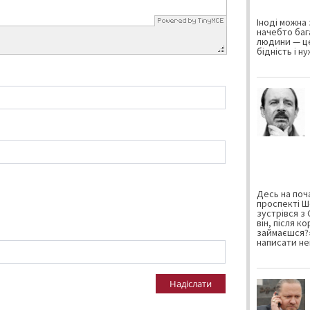
Іноді можна 
начебто баг
людини — це
бідність і н
Десь на поча
проспекті Ш
зустрівся з
він, після к
займаєшся?»
написати не
Надіслати