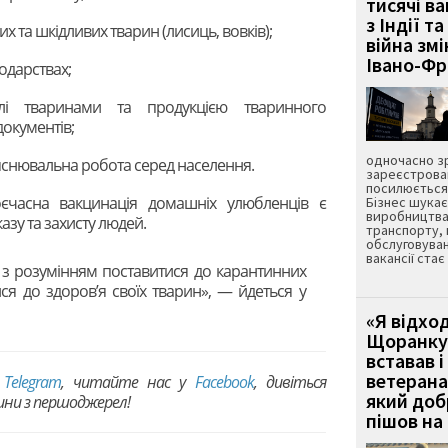
тисячі ва
з Індії та
х та шкідливих тварин (лисиць, вовків);
війна зм
Івано-Ф
одарствах;
влі тваринами та продукцією тваринного
документів;
одночасно зр
яснювальна робота серед населення.
зареєстрован
посилюється 
оєчасна вакцинація домашніх улюбленців є
Бізнес шука
виробництва
зу та захисту людей.
транспорту,
обслуговуван
вакансії ста
з розумінням поставитися до карантинних
ися до здоров’я своїх тварин», — йдеться у
«Я відход
Щоранку 
вставав і
ветерана
в
Telegram
, читайте нас у
Facebook
, дивіться
який до
вини з першоджерел!
пішов на 