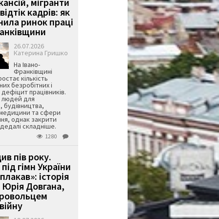
кансій, мігранти
 відтік кадрів: як
інила ринок праці
ранківщини
26.07.2026
Катерина Гришко
На Івано-
Франківщині
остає кількість
их безробітних і
дефіцит працівників.
є людей для
, будівництва,
 медицини та сфери
ня, однак закрити
є дедалі складніше.
1280
ив пів року.
під гімн України
 плакав»: історія
 Юрія Довгана,
бровольцем
війну