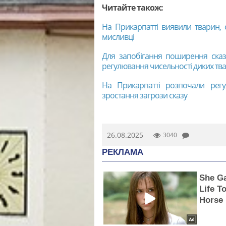
Читайте також:
На Прикарпатті виявили тварин,
мисливці
Для запобігання поширення сказ
регулювання чисельності диких тв
На Прикарпатті розпочали регу
зростання загрози сказу
26.08.2025
3040
РЕКЛАМА
She G
Life T
Horse