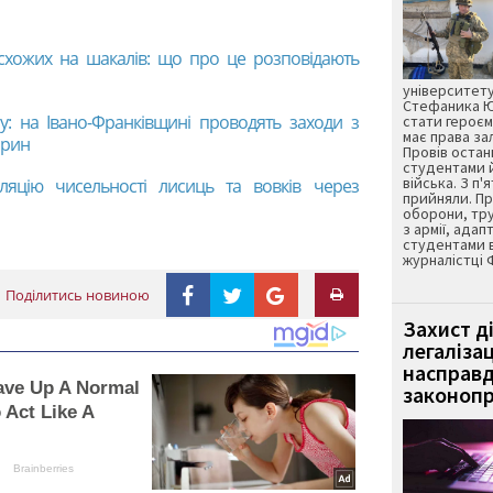
 схожих на шакалів: що про це розповідають
університету
Стефаника Юр
у: на Івано-Франківщині проводять заходи з
стати героєм
має права з
арин
Провів остан
студентами 
війська. З п'
ляцію чисельності лисиць та вовків через
прийняли. Пр
оборони, тру
з армії, адап
студентами 
журналістці 
Поділитись новиною
Захист д
легаліза
насправд
ave Up A Normal
законопр
o Act Like A
Brainberries