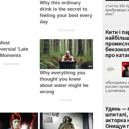
Why this ordinary
статтю 301 К
drink is the secret to
прибравши з
кіно".
feeling your best every
day
Кити і п
CTA Favorite
найбіль
промисло
Most
бензокол
versial 'Late
про ката
 Moments
Brainberries
Why everything you
thought you knew
обкладинку 
about water might be
росіян і пров
у розмовах.
wrong
CTA Love
Удень — 
шпиталі,
акторка н
Онищук п