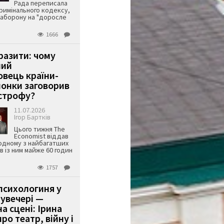
Рада переписала
римінального кодексу,
аборону на "доросле
1666
аразити: чому
ший
вець країни-
онки заговорив
строфу?
11.07.2026
Ігор Бартків
Цього тижня The
Economist віддав
одному з найбагатших
ів із ним майже 60 годин
1757
психологиня у
 увечері —
а сцені: Ірина
ро театр, війну і