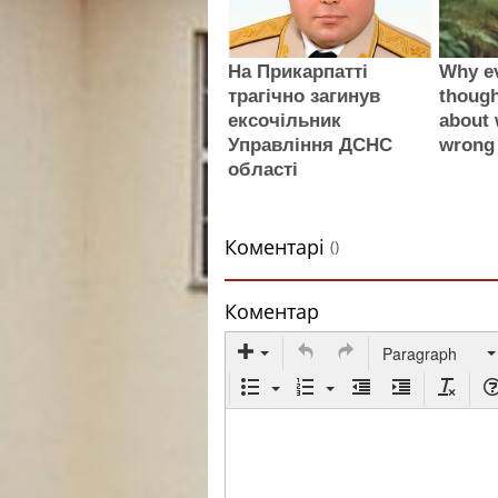
На Прикарпатті
Why e
трагічно загинув
thoug
ексочільник
about 
Управління ДСНС
wrong
області
Коментарі
()
Коментар
Paragraph