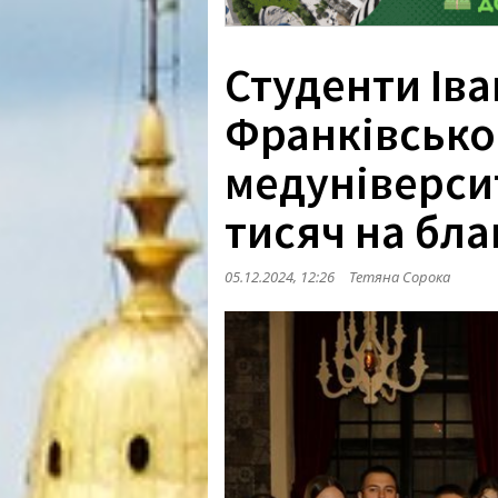
Студенти Іва
Франківсько
медуніверсит
тисяч на бла
05.12.2024, 12:26
Тетяна Сорока