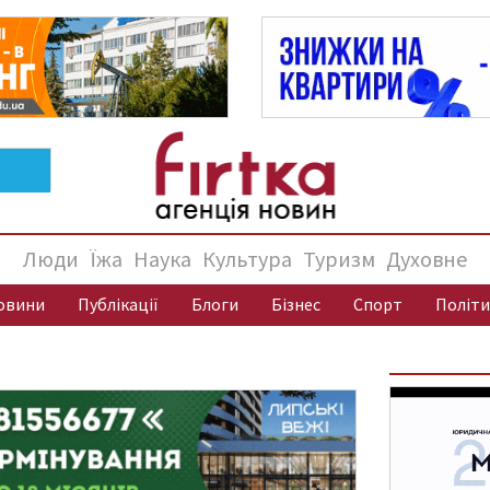
Люди
Їжа
Наука
Культура
Туризм
Духовне
овини
Публікації
Блоги
Бізнес
Спорт
Політи