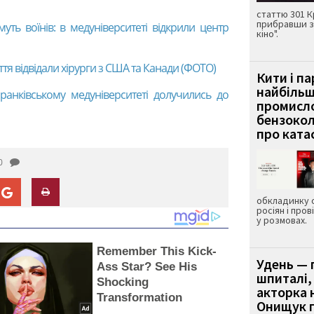
статтю 301 К
прибравши з
муть воїнів: в медуніверситеті відкрили центр
кіно".
ття відвідали хірурги з США та Канади (ФОТО)
Кити і п
найбіль
ранківському медуніверситеті долучились до
промисло
бензокол
про ката
0
обкладинку 
росіян і пров
у розмовах.
Remember This Kick-
Удень — 
Ass Star? See His
шпиталі,
Shocking
акторка н
Transformation
Онищук п