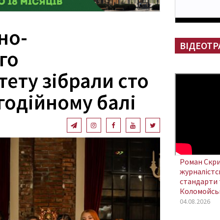
но-
ВІДЕОТР
го
ету зібрали сто
годійному балі
Роман Скри
журналістсь
стандарти 
Коломойсь
04.08.2026