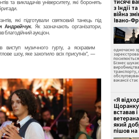
тисячі ва
нтів та викладачів університету, які боронять
з Індії та
 бригади.
війна зм
Івано-Ф
нтів, які підготували святковий танець під
и Андрейчук
. Як зазначають організатори,
 благодійний аукціон.
в виступ музичного гурту, а яскравим
одночасно зр
лове шоу, яке захопило всіх присутніх", —
зареєстрован
посилюється 
Бізнес шука
виробництва
транспорту,
обслуговуван
вакансії ста
«Я відход
Щоранку 
вставав і
ветерана
який до
пішов на 