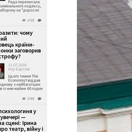
Рада переписала
римінального кодексу,
аборону на "доросле
1705
аразити: чому
ший
вець країни-
онки заговорив
строфу?
11.07.2026
Ігор Бартків
Цього тижня The
Economist віддав
одному з найбагатших
ів із ним майже 60 годин
1785
психологиня у
 увечері —
а сцені: Ірина
ро театр, війну і