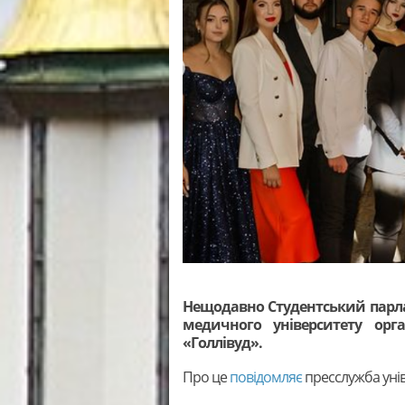
Нещодавно Студентський парла
медичного університету орг
«Голлівуд».
Про це
повідомляє
пресслужба уні