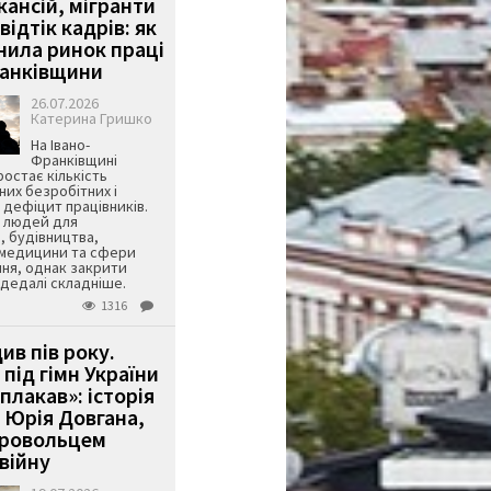
кансій, мігранти
 відтік кадрів: як
інила ринок праці
ранківщини
26.07.2026
Катерина Гришко
На Івано-
Франківщині
остає кількість
их безробітних і
дефіцит працівників.
є людей для
, будівництва,
 медицини та сфери
ня, однак закрити
є дедалі складніше.
1316
ив пів року.
під гімн України
 плакав»: історія
 Юрія Довгана,
бровольцем
війну