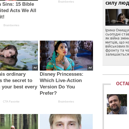
силу люд
Brainberries
 Sins: 15 Bible
ited Acts We All
t!
Brainberries
Ірина Онищук
сьогодні ста
як війна змін
митців, що н
військових п
фронту та чо
залишається 
is ordinary
Disney Princesses:
s the secret to
Which Live-Action
ОСТА
g your best every
Version Do You
Prefer?
CTA Favorite
Brainberries