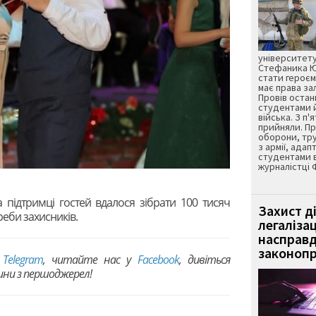
університету
Стефаника Юр
стати героєм
має права з
Провів остан
студентами 
війська. З п'
прийняли. Пр
оборони, тру
з армії, адап
студентами 
журналістці 
а підтримці гостей вдалося зібрати 100 тисяч
Захист д
реби захисників.
легаліза
насправд
законопр
в
Telegram
, читайте нас у
Facebook
, дивіться
вини з першоджерел!