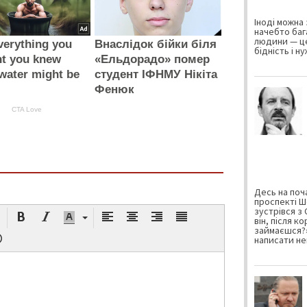
Іноді можна 
начебто баг
людини — це
verything you
Внаслідок бійки біля
бідність і н
ht you knew
«Ельдорадо» помер
water might be
студент ІФНМУ Нікіта
Фенюк
CTA Love
Десь на поча
проспекті Ш
зустрівся з
він, після к
займаєшся?»
написати не