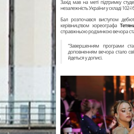
Захід мав на меті підтримку студе
незалежність України у складі 102-ї
Бал розпочався виступом дебюта
керівництвом хореографа
Тетян
справжньою родзинкою вечора став
"Завершенням програми ста
доповненням вечора стало світ
йдеться у дописі.