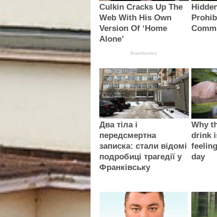
Culkin Cracks Up The
Hidden
Web With His Own
Prohib
Version Of ‘Home
Commi
Alone’
Brainberries
Два тіла і
Why th
передсмертна
drink i
записка: стали відомі
feelin
подробиці трагедії у
day
Франківську