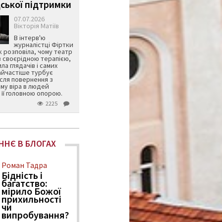
ської підтримки
07.07.2026
Вікторія Матіїв
В інтерв'ю
журналістці Фіртки
 розповіла, чому театр
в своєрідною терапією,
ила глядачів і самих
айчастіше турбує
ісля повернення з
му віра в людей
її головною опорою.
2225
ННЄ В БЛОГАХ
Роман Тадра
Бідність і
багатство:
мірило Божої
прихильності
чи
випробування?