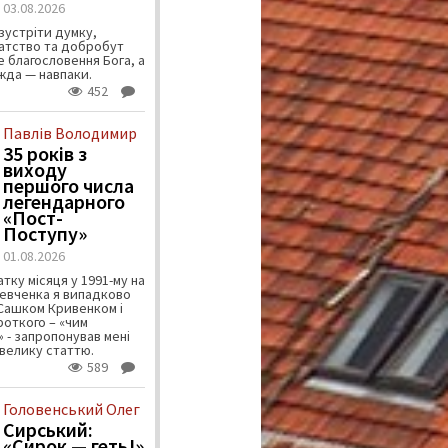
03.08.2026
зустріти думку,
атство та добробут
 благословення Бога, а
ужда — навпаки.
452
Павлів Володимир
35 років з
виходу
першого числа
легендарного
«Пост-
Поступу»
01.08.2026
тку місяця у 1991-му на
евченка я випадково
 Сашком Кривенком і
ороткого – «чим
 - запропонував мені
велику статтю.
589
Головенський Олег
Сирський:
«Сирок — геть!»