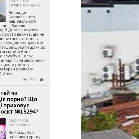
19.07.2026
Тетяна Ткаченко
Викладач
Карпатського
національного
 імені Василя
ій Довган не мріяв
. Просто вважав, що не
алишитися осторонь.
ні пари, попрощався зі
й пішов шукати шлях до
ятої спроби його
о службу в Силах
днощі після звільнення
тацію та роботу зі
ветеран розповів
Фіртки.
2621
ітей чи
ція порно? Що
і приховує
оєкт №15294?
16.07.2026
Павло Мінка
Як під шумок
відставки уряду