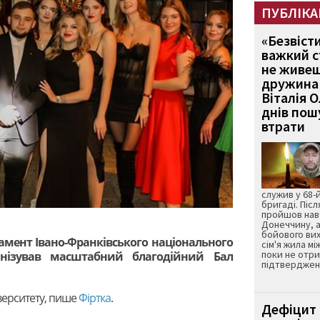
ПУБЛІКА
«Безвіст
важкий с
не живеш
дружина 
Віталія 
днів пошу
втрати
служив у 68-
бригаді. Післ
пройшов нав
Донеччину, а
бойового вих
мент Івано-Франківського національного
сім'я жила мі
поки не отр
анізував масштабний благодійний Бал
підтвердженн
верситету, пише
Фіртка
.
Дефіцит 