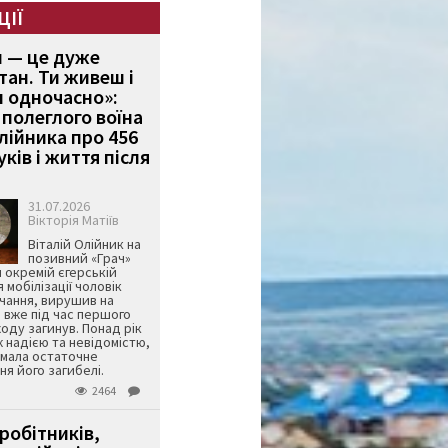
ЦІЇ
и — це дуже
тан. Ти живеш і
 одночасно»:
полеглого воїна
Олійника про 456
ків і життя після
31.07.2026
Вікторія Матіїв
Віталій Олійник на
позивний «Грач»
й окремій єгерській
я мобілізації чоловік
чання, вирушив на
 вже під час першого
оду загинув. Понад рік
ж надією та невідомістю,
имала остаточне
я його загибелі.
2464
робітників,