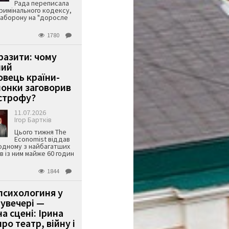
Рада переписала
римінального кодексу,
аборону на "доросле
1780
аразити: чому
ший
вець країни-
онки заговорив
строфу?
11.07.2026
Ігор Бартків
Цього тижня The
Economist віддав
одному з найбагатших
ів із ним майже 60 годин
1844
психологиня у
 увечері —
а сцені: Ірина
ро театр, війну і