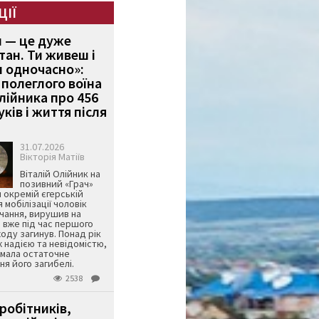
ЦІЇ
и — це дуже
тан. Ти живеш і
 одночасно»:
полеглого воїна
Олійника про 456
ків і життя після
31.07.2026
Вікторія Матіїв
Віталій Олійник на
позивний «Грач»
й окремій єгерській
я мобілізації чоловік
чання, вирушив на
 вже під час першого
оду загинув. Понад рік
ж надією та невідомістю,
имала остаточне
я його загибелі.
2538
робітників,