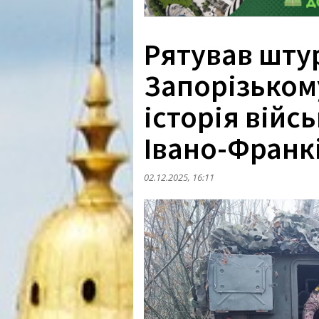
Рятував шту
Запорізьком
історія війс
Івано-Франк
02.12.2025, 16:11