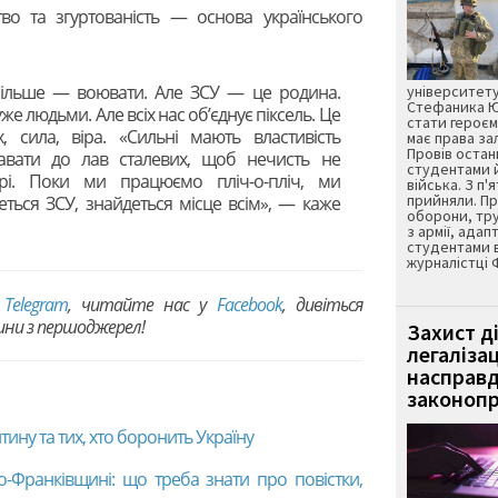
тво та згуртованість — основа українського
 більше — воювати. Але ЗСУ — це родина.
університету
Стефаника Юр
уже людьми. Але всіх нас об’єднує піксель. Це
стати героєм
сила, віра. «Сильні мають властивість
має права з
Провів остан
тавати до лав сталевих, щоб нечисть не
студентами 
рі. Поки ми працюємо пліч-о-пліч, ми
війська. З п'
прийняли. Пр
еться ЗСУ, знайдеться місце всім», — каже
оборони, тру
з армії, адап
студентами 
журналістці 
в
Telegram
, читайте нас у
Facebook
, дивіться
вини з першоджерел!
Захист д
легаліза
насправд
законопр
тину та тих, хто боронить Україну
о-Франківщині: що треба знати про повістки,