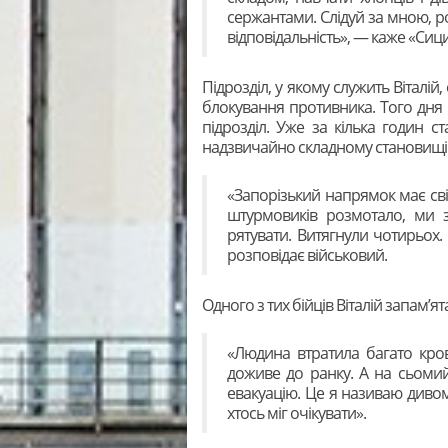
сержантами. Слідуй за мною, р
відповідальність», — каже «Сици
Підрозділ, у якому служить Віталі
блокування противника. Того дн
підрозділ. Уже за кілька годин 
надзвичайно складному становищі
«Запорізький напрямок має сві
штурмовиків розмотало, ми з
рятувати. Витягнули чотирьох.
розповідає військовий.
Одного з тих бійців Віталій запам’я
«Людина втратила багато кро
доживе до ранку. А на сьомий 
евакуацію. Це я називаю дивом
хтось міг очікувати».