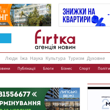
Люди
Їжа
Наука
Культура
Туризм
Духовне
овини
Публікації
Блоги
Бізнес
Спорт
Політи