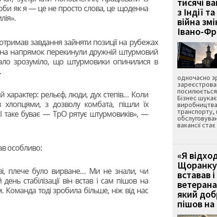
тисячі ва
оби як я — це не просто слова, це щоденна
з Індії та
лія».
війна зм
Івано-Ф
й, отримав завдання зайняти позиції на рубежах
я на напрямок перекинули дружній штурмовий
стало зрозуміло, що штурмовики опинилися в
.
одночасно зр
зареєстрован
посилюється 
й характер: рельєф, люди, дух степів… Коли
Бізнес шука
 хлопцями, з дозволу комбата, пішли їх
виробництва
транспорту,
 І таке буває — ТрО рятує штурмовиків», —
обслуговуван
вакансії ста
тав особливо:
«Я відход
Щоранку 
ві, плече було вирване… Ми не знали, чи
вставав і
день стабілізації він встав і сам пішов на
ветерана
. Команда тоді зробила більше, ніж від нас
який до
пішов на 