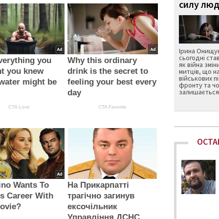
силу люд
Ірина Онищук
сьогодні ста
verything you
Why this ordinary
як війна змін
ht you knew
drink is the secret to
митців, що н
військових п
water might be
feeling your best every
фронту та чо
залишається 
day
CTA Love
CTA Favorite
ОСТА
ino Wants To
На Прикарпатті
s Career With
трагічно загинув
ovie?
ексочільник
Управління ДСНС