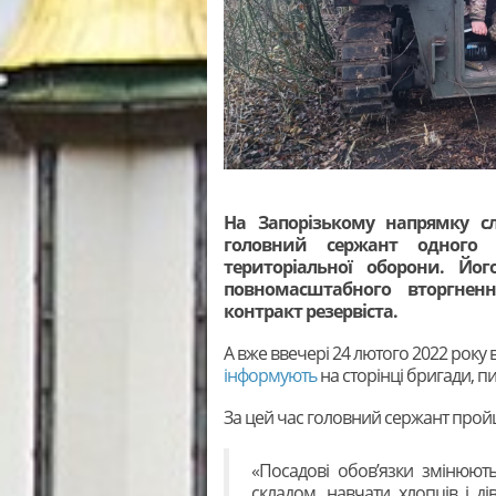
На Запорізькому напрямку с
головний сержант одного з
територіальної оборони. Йо
повномасштабного вторгненн
контракт резервіста.
А вже ввечері 24 лютого 2022 року 
інформують
на сторінці бригади, 
За цей час головний сержант прой
«Посадові обов’язки змінюють
складом, навчати хлопців і ді