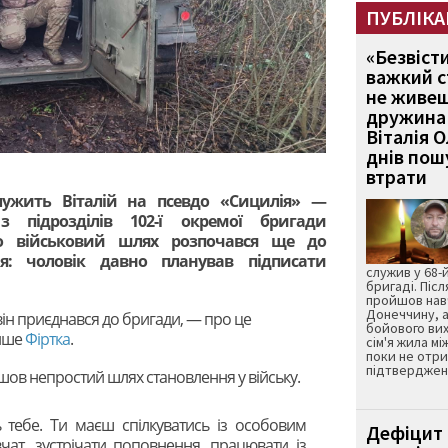
ПУБЛІКА
«Безвіст
важкий с
не живеш
дружина 
Віталія 
днів пошу
втрати
лужить Віталій на псевдо «Сицилія» —
 підрозділів 102-ї окремої бригади
го військовий шлях розпочався ще до
я: чоловік давно планував підписати
служив у 68-
бригаді. Післ
пройшов нав
Донеччину, а
він приєднався до бригади, — про це
бойового вих
пише
Фіртка
.
сім'я жила мі
поки не отр
підтвердженн
шов непростий шлях становлення у війську.
 тебе. Ти маєш спілкуватись із особовим
Дефіцит 
вчат, зустрічати поповнення, працювати із