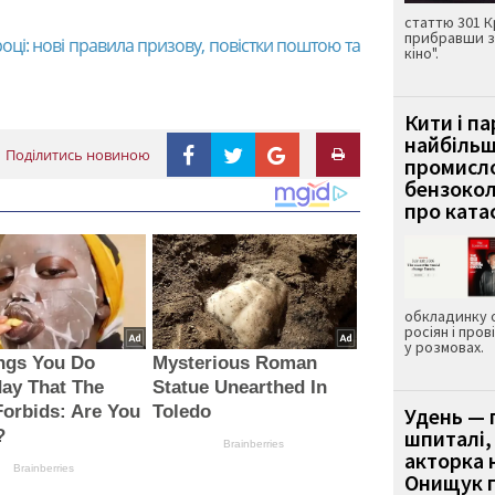
статтю 301 К
прибравши з
році: нові правила призову, повістки поштою та
кіно".
Кити і п
найбіль
Поділитись новиною
промисло
бензокол
про ката
обкладинку 
росіян і пров
у розмовах.
ngs You Do
Mysterious Roman
ay That The
Statue Unearthed In
Forbids: Are You
Toledo
Удень — 
шпиталі,
?
Brainberries
акторка н
Brainberries
Онищук п