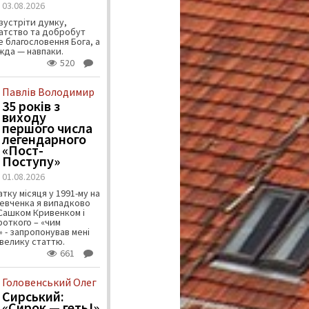
03.08.2026
зустріти думку,
атство та добробут
 благословення Бога, а
ужда — навпаки.
520
Павлів Володимир
35 років з
виходу
першого числа
легендарного
«Пост-
Поступу»
01.08.2026
тку місяця у 1991-му на
евченка я випадково
 Сашком Кривенком і
ороткого – «чим
 - запропонував мені
велику статтю.
661
Головенський Олег
Сирський:
«Сирок — геть!»