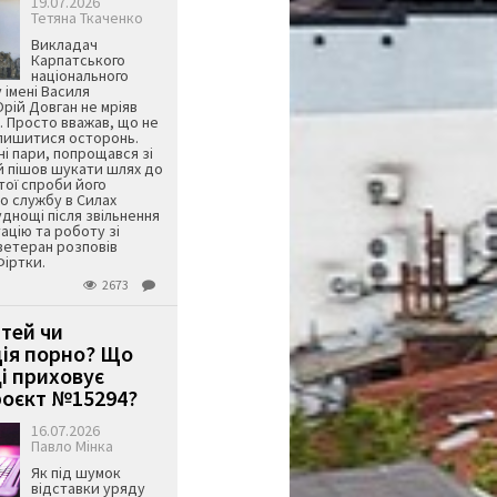
19.07.2026
Тетяна Ткаченко
Викладач
Карпатського
національного
 імені Василя
ій Довган не мріяв
. Просто вважав, що не
алишитися осторонь.
ні пари, попрощався зі
й пішов шукати шлях до
ятої спроби його
о службу в Силах
днощі після звільнення
тацію та роботу зі
ветеран розповів
Фіртки.
2673
ітей чи
ція порно? Що
і приховує
оєкт №15294?
16.07.2026
Павло Мінка
Як під шумок
відставки уряду