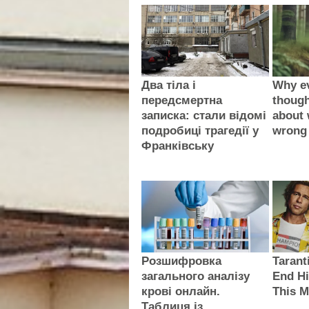
Два тіла і
Why e
передсмертна
thoug
записка: стали відомі
about 
подробиці трагедії у
wrong
Франківську
Розшифровка
Tarant
загального аналізу
End Hi
крові онлайн.
This M
Таблиця із