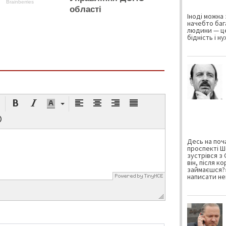
Brainberries
області
Іноді можна 
начебто баг
людини — це
бідність і н
Десь на поча
проспекті Ш
зустрівся з
він, після к
займаєшся?»
написати не