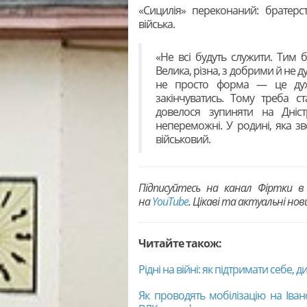
«Сицилія» переконаний: братерс
війська.
«Не всі будуть служити. Тим
Велика, різна, з добрими й не д
не просто форма — це дух, 
закінчуватись. Тому треба с
довелося зупиняти на Дніст
непереможні. У родині, яка зв
військовий.
Підписуйтесь на канал Фіртки 
на
YouTubе
. Цікаві та актуальні но
Читайте також:
Рідні на війні: як підтр
имати себе, ди
Як проводять мобілізацію на Іван