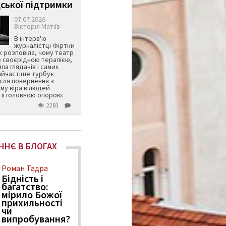
ської підтримки
07.07.2026
Вікторія Матіїв
В інтерв'ю
журналістці Фіртки
 розповіла, чому театр
в своєрідною терапією,
ила глядачів і самих
айчастіше турбує
ісля повернення з
му віра в людей
її головною опорою.
2283
ННЄ В БЛОГАХ
Роман Тадра
Бідність і
багатство:
мірило Божої
прихильності
чи
випробування?