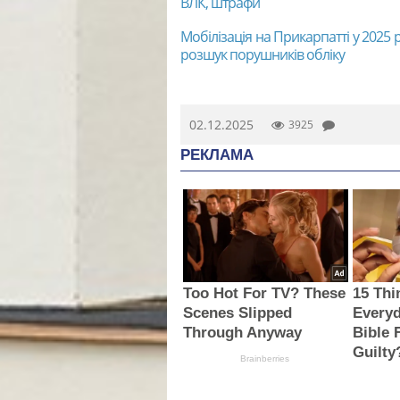
ВЛК, штрафи
Мобілізація на Прикарпатті у 2025 
розшук порушників обліку
02.12.2025
3925
РЕКЛАМА
Too Hot For TV? These
15 Thi
Scenes Slipped
Everyd
Through Anyway
Bible 
Guilty
Brainberries