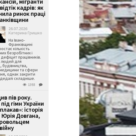
кансій, мігранти
 відтік кадрів: як
інила ринок праці
ранківщини
26.07.2026
Катерина Гришко
На Івано-
Франківщині
остає кількість
их безробітних і
дефіцит працівників.
є людей для
, будівництва,
 медицини та сфери
ня, однак закрити
є дедалі складніше.
1393
ив пів року.
під гімн України
 плакав»: історія
 Юрія Довгана,
бровольцем
війну