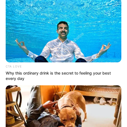
Why this ordinary drink is the secret to feeling
your best every day
CTA Love
Два тіла і передсмертна записка: стали відомі
подробиці трагедії у Франківську