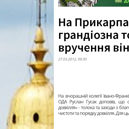
На Прикарпа
грандіозна т
вручення ві
27.03.2012, 09:30
На вчорашній колегії Івано-Франкі
ОДА Руслан Гусак доповів, що с
довкілля» - толока та заходи з бла
чистоти та порядку довкілля. Для 