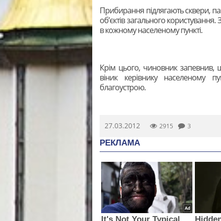
Прибирання підлягають сквери, пар
об’єктів загального користування. 
в кожному населеному пункті.
Крім цього, чиновник запевнив, 
віник керівнику населеному п
благоустрою.
27.03.2012
2915
3
РЕКЛАМА
It's Not Your Typical
Hidden