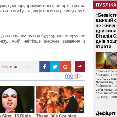
ПУБЛІКА
ки, цвинтарі, прибудинкові території та решта
За словами Гусака, акція повинна реалізуватися
«Безвіст
важкий с
не живеш
дружина 
Віталія 
що на початку травня буде урочисто вручено
днів пошу
ункту, який найгірше виконає завдання з
втрати
Поділитись новиною
служив у 68-
бригаді. Післ
пройшов нав
Донеччину, а
бойового вих
сім'я жила мі
поки не отр
підтвердженн
Дефіцит 
 Sins: 15 Bible
These '90s Couples