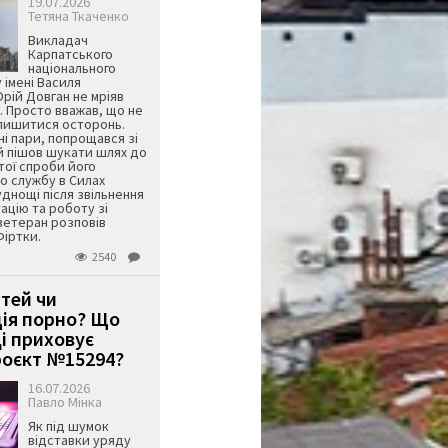
19.07.2026
Тетяна Ткаченко
Викладач
Карпатського
національного
 імені Василя
ій Довган не мріяв
. Просто вважав, що не
алишитися осторонь.
ні пари, попрощався зі
й пішов шукати шлях до
ятої спроби його
о службу в Силах
днощі після звільнення
тацію та роботу зі
ветеран розповів
Фіртки.
2540
ітей чи
ція порно? Що
і приховує
оєкт №15294?
16.07.2026
Павло Мінка
Як під шумок
відставки уряду