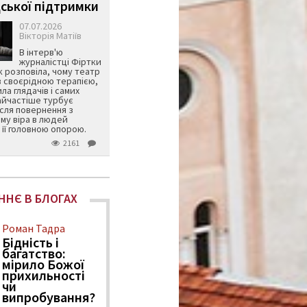
ської підтримки
07.07.2026
Вікторія Матіїв
В інтерв'ю
журналістці Фіртки
 розповіла, чому театр
в своєрідною терапією,
ила глядачів і самих
айчастіше турбує
ісля повернення з
му віра в людей
її головною опорою.
2161
ННЄ В БЛОГАХ
Роман Тадра
Бідність і
багатство:
мірило Божої
прихильності
чи
випробування?