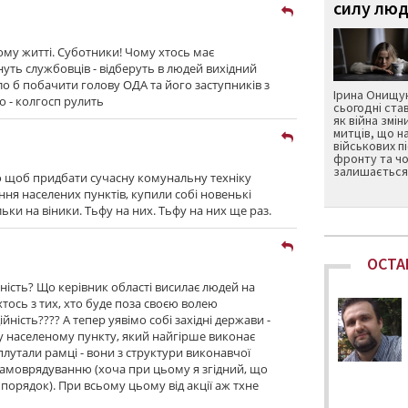
силу люд
ному житті. Суботники! Чому хтось має
уть службовців - відберуть в людей вихідний
було б побачити голову ОДА та його заступників з
Ірина Онищук
о - колгосп рулить
сьогодні ста
як війна змін
митців, що н
військових п
фронту та чо
залишається 
го щоб придбати сучасну комунальну техніку
ня населених пунктів, купили собі новенькі
ьки на віники. Тьфу на них. Тьфу на них ще раз.
ОСТА
ійність? Що керівник області висилає людей на
тось з тих, хто буде поза своєю волею
йність???? А тепер уявімо собі західні держави -
у населеному пункту, який найгірше виконає
плутали рамці - вони з структури виконавчої
самоврядуванню (хоча при цьому я згідний, що
порядок). При всьому цьому від акції аж тхне