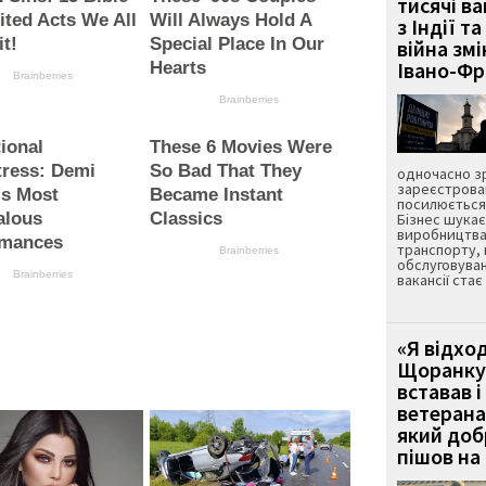
тисячі ва
ited Acts We All
Will Always Hold A
з Індії та
t!
Special Place In Our
війна зм
Івано-Ф
Hearts
Brainberries
Brainberries
ional
These 6 Movies Were
tress: Demi
So Bad That They
одночасно зр
зареєстрован
's Most
Became Instant
посилюється 
alous
Classics
Бізнес шука
виробництва
rmances
транспорту,
Brainberries
обслуговуван
Brainberries
вакансії ста
«Я відход
Щоранку 
вставав і
ветерана
який до
пішов на 