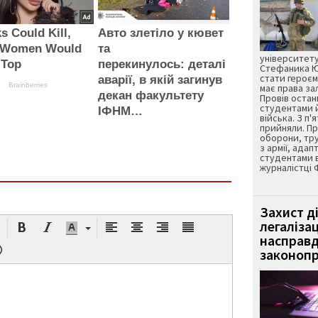
ks Could Kill,
Авто злетіло у кювет
 Women Would
та
університету
 Top
перекинулось: деталі
Стефаника Юр
стати героєм
аварії, в якій загинув
Brainberries
має права з
декан факультету
Провів остан
студентами 
ІФНМ…
війська. З п'
прийняли. Пр
оборони, тру
з армії, адап
студентами 
журналістці 
Захист д
легаліза
насправд
законопр