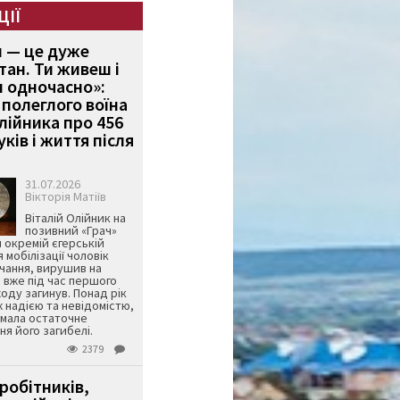
ЦІЇ
и — це дуже
тан. Ти живеш і
 одночасно»:
полеглого воїна
Олійника про 456
ків і життя після
31.07.2026
Вікторія Матіїв
Віталій Олійник на
позивний «Грач»
й окремій єгерській
я мобілізації чоловік
чання, вирушив на
 вже під час першого
оду загинув. Понад рік
ж надією та невідомістю,
имала остаточне
я його загибелі.
2379
робітників,