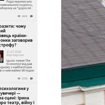
Рада переписала
римінального кодексу,
аборону на "доросле
1634
аразити: чому
ший
вець країни-
онки заговорив
строфу?
11.07.2026
Ігор Бартків
Цього тижня The
Economist віддав
одному з найбагатших
ів із ним майже 60 годин
1730
психологиня у
 увечері —
а сцені: Ірина
ро театр, війну і