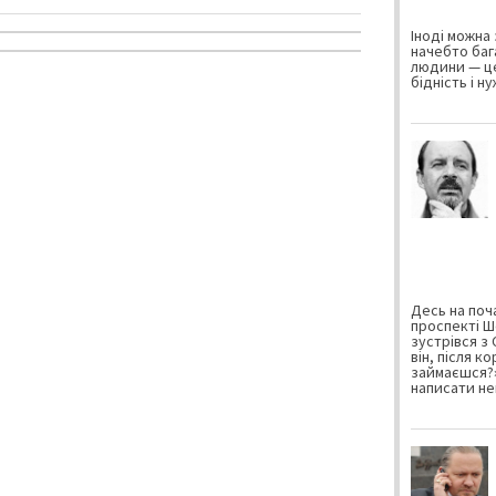
Іноді можна 
начебто баг
людини — це
бідність і н
Десь на поча
проспекті Ш
зустрівся з
він, після к
займаєшся?»
написати не