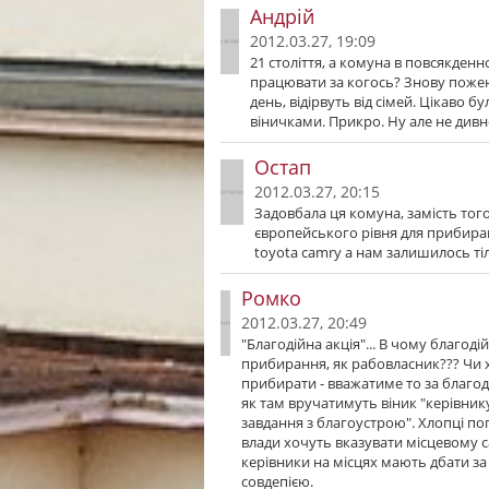
Андрій
2012.03.27, 19:09
21 століття, а комуна в повсякден
працювати за когось? Знову пожен
день, відірвуть від сімей. Цікаво 
віничками. Прикро. Ну але не дивн
Остап
2012.03.27, 20:15
Задовбала ця комуна, замість то
європейського рівня для прибиран
toyota camry а нам залишилось тіл
Ромко
2012.03.27, 20:49
"Благодійна акція"... В чому благод
прибирання, як рабовласник??? Чи х
прибирати - вважатиме то за благоді
як там вручатимуть віник "керівник
завдання з благоустрою". Хлопці по
влади хочуть вказувати місцевому 
керівники на місцях мають дбати за 
совдепією.