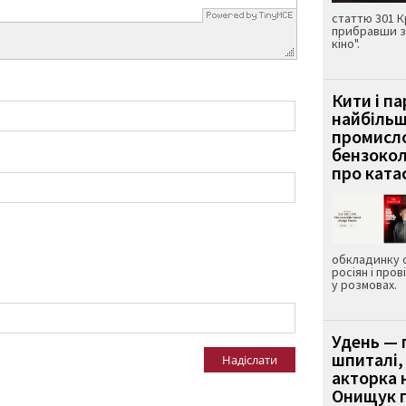
статтю 301 К
прибравши з
кіно".
Кити і п
найбіль
промисло
бензокол
про ката
обкладинку 
росіян і пров
у розмовах.
Удень — 
шпиталі,
Надіслати
акторка н
Онищук п