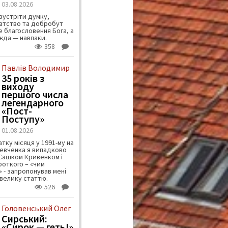
03.08.2026
зустріти думку,
атство та добробут
 благословення Бога, а
ужда — навпаки.
358
Павлів Володимир
35 років з
виходу
першого числа
легендарного
«Пост-
Поступу»
01.08.2026
тку місяця у 1991-му на
евченка я випадково
 Сашком Кривенком і
ороткого – «чим
 - запропонував мені
велику статтю.
526
Головенський Олег
Сирський:
«Сирок — геть!»