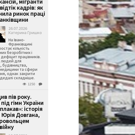
кансій, мігранти
 відтік кадрів: як
інила ринок праці
ранківщини
26.07.2026
Катерина Гришко
На Івано-
Франківщині
остає кількість
их безробітних і
дефіцит працівників.
є людей для
, будівництва,
 медицини та сфери
ня, однак закрити
є дедалі складніше.
1250
ив пів року.
під гімн України
 плакав»: історія
 Юрія Довгана,
бровольцем
війну