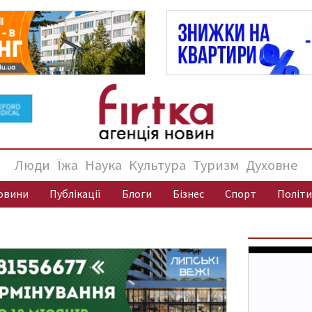
Люди
Їжа
Наука
Культура
Туризм
Духовне
овини
Публікації
Блоги
Бізнес
Спорт
Політи