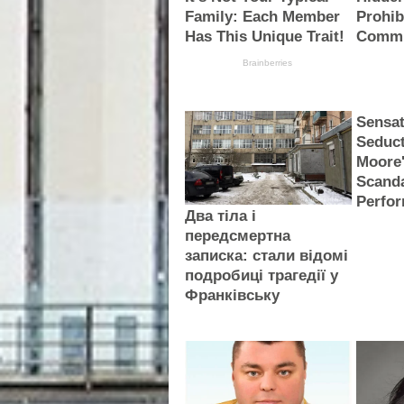
Family: Each Member
Prohib
Has This Unique Trait!
Commi
Brainberries
Sensat
Seduc
Moore
Scand
Perfo
Два тіла і
передсмертна
записка: стали відомі
подробиці трагедії у
Франківську