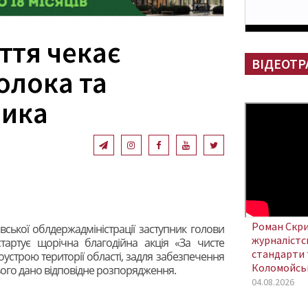
ття чекає
ВІДЕОТР
олока та
ника
Роман Скри
вської облдержадміністрації заступник голови
журналістсь
тартує щорічна благодійна акція «За чисте
стандарти 
гоустрою території області, задля забезпечення
Коломойсь
цього дано відповідне розпорядження.
04.08.2026