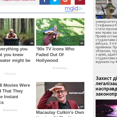
університету
Стефаника Юр
стати героєм
має права з
Провів остан
студентами 
війська. З п'
прийняли. Пр
verything you
’90s TV Icons Who
оборони, тру
з армії, адап
ht you knew
Faded Out Of
студентами 
water might be
Hollywood
журналістці 
Brainberries
CTA Love
Захист д
легаліза
 6 Movies Were
насправд
 That They
законопр
e Instant
cs
Brainberries
Macaulay Culkin's Own