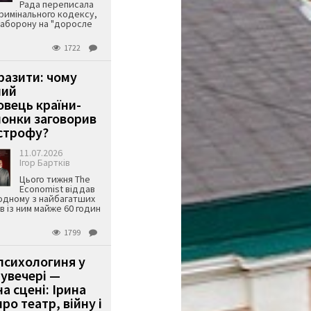
Рада переписала
римінального кодексу,
аборону на "доросле
1722
аразити: чому
ший
вець країни-
онки заговорив
строфу?
11.07.2026
Ігор Бартків
Цього тижня The
Economist віддав
одному з найбагатших
ів із ним майже 60 годин
1799
психологиня у
 увечері —
а сцені: Ірина
ро театр, війну і