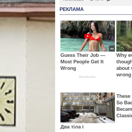
РЕКЛАМА
Guess Their Job —
Why e
Most People Get It
thoug
Wrong
about 
wrong
Brainberries
These
So Bad
Becam
Classi
Два тіла і