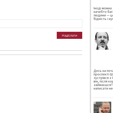
Іноді можна 
начебто баг
людини — це
бідність і н
Надіслати
Десь на поча
проспекті Ш
зустрівся з
він, після к
займаєшся?»
написати не