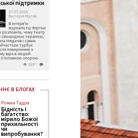
ської підтримки
07.07.2026
Вікторія Матіїв
В інтерв'ю
журналістці Фіртки
 розповіла, чому театр
в своєрідною терапією,
ила глядачів і самих
айчастіше турбує
ісля повернення з
му віра в людей
її головною опорою.
2237
ННЄ В БЛОГАХ
Роман Тадра
Бідність і
багатство:
мірило Божої
прихильності
чи
випробування?