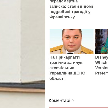
передсмертна
записка: стали відомі
подробиці трагедії у
Франківську
На Прикарпатті
Disney
трагічно загинув
Which 
ексочільник
Versio
Управління ДСНС
Prefer
області
Коментарі
()