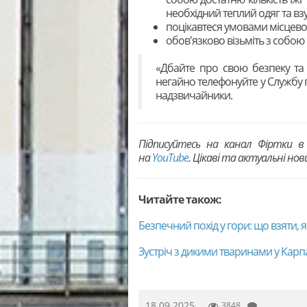
необхідний теплий одяг та вз
поцікавтеся умовами місцево
обов'язково візьміть з собою 
«Дбайте про свою безпеку та 
негайно телефонуйте у Службу 
надзвичайники.
Підписуйтесь на канал Фіртки 
на
YouTubе
. Цікаві та актуальні но
Читайте також:
Безпечний похід у гори: що взяти, я
Зустріч з дикими тваринами у Карпат
18.09.2025
3848