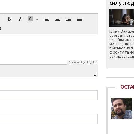
силу люд
Ірина Онищук
сьогодні ста
як війна змін
митців, що н
військових п
фронту та чо
залишається 
ОСТА