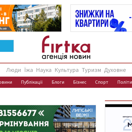
Люди
Їжа
Наука
Культура
Туризм
Духовне
овини
Публікації
Блоги
Бізнес
Спорт
Політи