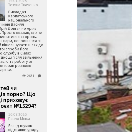
19.07.2026
Тетяна Ткаченко
Викладач
Карпатського
національного
 імені Василя
ій Довган не мріяв
. Просто вважав, що не
алишитися осторонь.
ні пари, попрощався зі
й пішов шукати шлях до
ятої спроби його
о службу в Силах
днощі після звільнення
тацію та роботу зі
ветеран розповів
Фіртки.
2631
ітей чи
ція порно? Що
і приховує
оєкт №15294?
16.07.2026
Павло Мінка
Як під шумок
відставки уряду