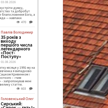
03.08.2026
зустріти думку,
атство та добробут
 благословення Бога, а
ужда — навпаки.
470
Павлів Володимир
35 років з
виходу
першого числа
легендарного
«Пост-
Поступу»
01.08.2026
тку місяця у 1991-му на
евченка я випадково
 Сашком Кривенком і
ороткого – «чим
 - запропонував мені
велику статтю.
603
Головенський Олег
Сирський:
«Сирок — геть!»