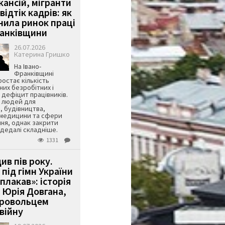
кансій, мігранти
 відтік кадрів: як
інила ринок праці
ранківщини
26.07.2026
Катерина Гришко
На Івано-
Франківщині
остає кількість
их безробітних і
дефіцит працівників.
є людей для
, будівництва,
 медицини та сфери
ня, однак закрити
є дедалі складніше.
1331
ив пів року.
під гімн України
 плакав»: історія
 Юрія Довгана,
бровольцем
війну