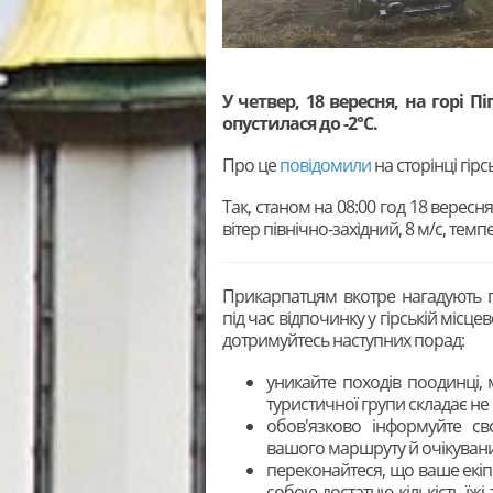
У четвер, 18 вересня, на горі 
опустилася до -2°C.
Про це
повідомили
на сторінці гір
Так, станом на 08:00 год 18 вересн
вітер північно-західний, 8 м/с, темп
Прикарпатцям
вкотре нагадують 
під час відпочинку у гірській місцево
дотримуйтесь наступних порад:
уникайте походів поодинці, 
туристичної групи складає не
обов'язково інформуйте с
вашого маршруту й очікувани
переконайтеся, що ваше екіпі
собою достатню кількість їжі 