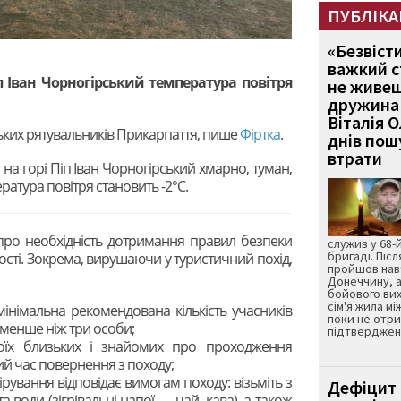
ПУБЛІКА
«Безвіст
важкий с
Піп Іван Чорногірський температура повітря
не живеш
дружина 
Віталія 
ських рятувальників Прикарпаття, пише
Фіртка
.
днів пошу
втрати
я на горі Піп Іван Чорногірський хмарно, туман,
ература повітря становить -2°С.
про необхідність дотримання правил безпеки
служив у 68-
бригаді. Післ
сті. З
окрема, вирушаючи у туристичний похід,
пройшов нав
Донеччину, а
бойового вих
сім'я жила мі
мінімальна рекомендована кількість учасників
поки не отр
 менше ніж три особи;
підтвердженн
воїх близьких і знайомих про проходження
й час повернення з походу;
рування відповідає вимогам походу: візьміть з
Дефіцит 
та води (зігрівальні напої — чай, кава), а також