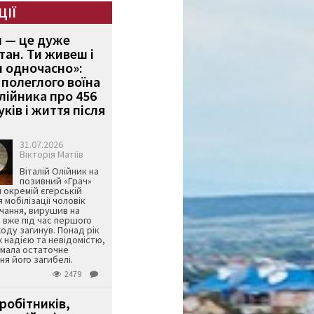
ЦІЇ
и — це дуже
тан. Ти живеш і
 одночасно»:
полеглого воїна
Олійника про 456
ків і життя після
31.07.2026
Вікторія Матіїв
Віталій Олійник на
позивний «Грач»
й окремій єгерській
я мобілізації чоловік
чання, вирушив на
 вже під час першого
оду загинув. Понад рік
ж надією та невідомістю,
имала остаточне
я його загибелі.
2479
робітників,