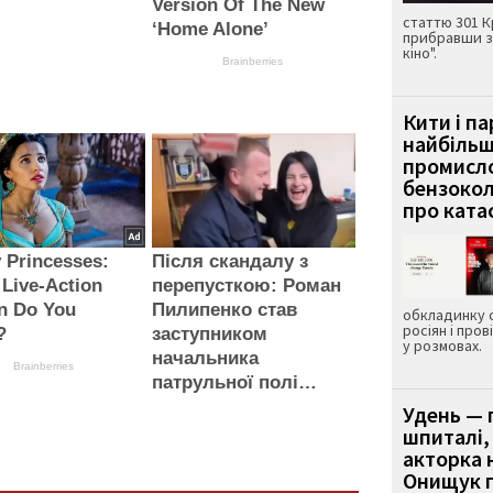
Version Of The New
статтю 301 К
‘Home Alone’
прибравши з
кіно".
Brainberries
Кити і п
найбіль
промисло
бензокол
про ката
 Princesses:
Після скандалу з
Live-Action
перепусткою: Роман
n Do You
Пилипенко став
обкладинку 
росіян і пров
?
заступником
у розмовах.
начальника
Brainberries
патрульної полі…
Удень — 
шпиталі,
акторка н
Онищук п