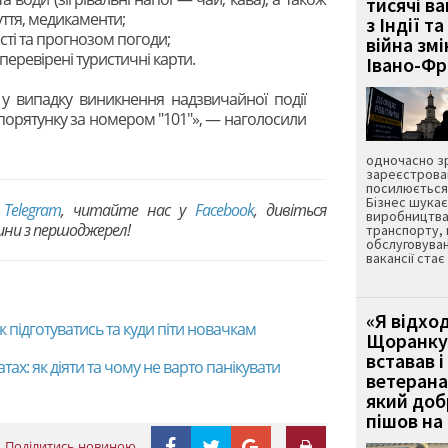
тисячі ва
уття, медикаменти;
з Індії та
сті та прогнозом погоди;
війна зм
перевірені туристичні карти.
Івано-Ф
у випадку виникнення надзвичайної події
порятунку за номером "101"», — наголосили
одночасно зр
зареєстрован
посилюється 
Бізнес шука
в
Telegram
, читайте нас у
Facebook
, дивіться
виробництва
вини з першоджерел!
транспорту,
обслуговуван
вакансії ста
«Я відход
к підготуватись та куди піти новачкам
Щоранку 
вставав і
ах: як діяти та чому не варто панікувати
ветерана
який до
пішов на 
Поділитись новиною