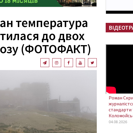
Іван температура
ВІДЕОТР
тилася до двох
розу (ФОТОФАКТ)
Роман Скри
журналістсь
стандарти 
Коломойсь
04.08.2026