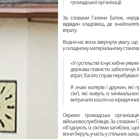
громадської організації.
За словами Галини Батюк, нерід
відвідин кладовищ, де знайомля
втрату.
Водночас вона звернула увагу, що
у складному матеріальному станов
«У суспільстві існує хибне уявл
держава повністю забезпечує ї
втрат, багато справ перебувають
Я знаю матерів і дружин, які
сім'ї, які живуть із мінімальн
витрачати кошти на юридичний 
Окремо громадська організац
військовослужбовців. За словами Га
об'єднують із сім'ями загиблих, щ
вони беруть участь у спільних захода