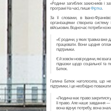
«Родини загиблих захисників і за
програмі На часі, пише
Фіртка
.
За її словами, в Івано-Франків
організаціями створила систему
військових. Водночас потреби кожн
«Є родини, у яких травма вже д
працювати. Вони щодня оплаку
підтримки.
Є й зовсім нові родини, які вза
підказки щодо соціальної та п
Батюк.
Галина Батюк наголосила, що не
підтримки, і це необхідно поважати
«Людина має право закритися у 
її право. Але наше завдання —
вона відчує потребу, вона знал