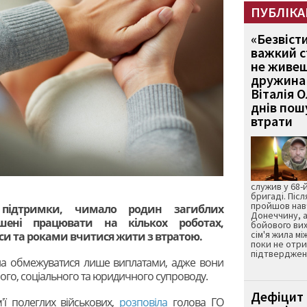
ПУБЛІКА
«Безвіст
важкий с
не живеш
дружина 
Віталія 
днів пошу
втрати
служив у 68-
бригаді. Післ
пройшов нав
підтримки, чимало родин загиблих
Донеччину, а
ушені працювати на кількох роботах,
бойового вих
сім'я жила мі
си та роками вчитися жити з втратою.
поки не отр
підтвердженн
на обмежуватися лише виплатами, адже вони
ого, соціального та юридичного супроводу.
Дефіцит 
ї полеглих військових,
розповіла
голова ГО