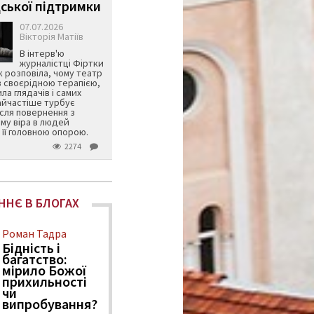
ської підтримки
07.07.2026
Вікторія Матіїв
В інтерв'ю
журналістці Фіртки
 розповіла, чому театр
в своєрідною терапією,
ила глядачів і самих
айчастіше турбує
ісля повернення з
му віра в людей
її головною опорою.
2274
ННЄ В БЛОГАХ
Роман Тадра
Бідність і
багатство:
мірило Божої
прихильності
чи
випробування?