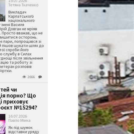
19.07.2026
Тетяна Ткаченко
Викладач
Карпатського
національного
 імені Василя
ій Довган не мріяв
. Просто вважав, що не
алишитися осторонь.
ні пари, попрощався зі
й пішов шукати шлях до
ятої спроби його
о службу в Силах
днощі після звільнення
тацію та роботу зі
ветеран розповів
Фіртки.
2666
ітей чи
ція порно? Що
і приховує
оєкт №15294?
16.07.2026
Павло Мінка
Як під шумок
відставки уряду