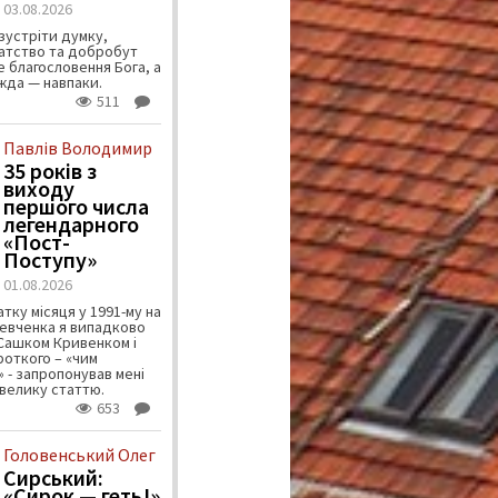
03.08.2026
зустріти думку,
атство та добробут
 благословення Бога, а
ужда — навпаки.
511
Павлів Володимир
35 років з
виходу
першого числа
легендарного
«Пост-
Поступу»
01.08.2026
тку місяця у 1991-му на
евченка я випадково
 Сашком Кривенком і
ороткого – «чим
 - запропонував мені
велику статтю.
653
Головенський Олег
Сирський:
«Сирок — геть!»