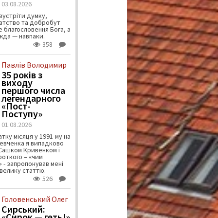
03.08.2026
зустріти думку,
атство та добробут
 благословення Бога, а
ужда — навпаки.
358
Павлів Володимир
35 років з
виходу
першого числа
легендарного
«Пост-
Поступу»
01.08.2026
тку місяця у 1991-му на
евченка я випадково
 Сашком Кривенком і
ороткого – «чим
 - запропонував мені
велику статтю.
526
Головенський Олег
Сирський:
«Сирок — геть!»