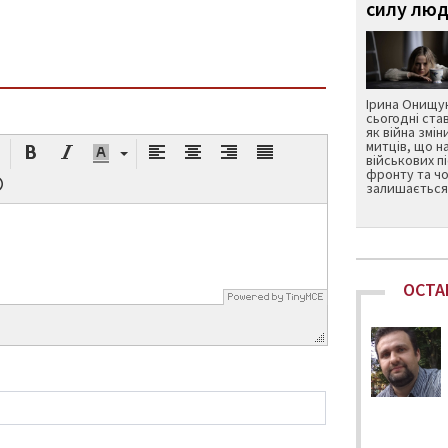
силу люд
Ірина Онищук
сьогодні ста
як війна змін
митців, що н
військових п
фронту та чо
залишається 
ОСТА