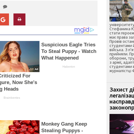
університету
Стефаника Юр
стати героєм
має права з
Провів остан
Suspicious Eagle Tries
студентами 
війська. З п'
To Steal Puppy - Watch
прийняли. Пр
What Happened
оборони, тру
з армії, адап
студентами 
Haberion
журналістці 
riticized For
gure, Now She's
Захист д
ng Heads
легаліза
Brainberries
насправд
законопр
Monkey Gang Keep
Stealing Puppys -