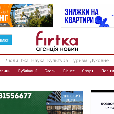
Люди
Їжа
Наука
Культура
Туризм
Духовне
овини
Публікації
Блоги
Бізнес
Спорт
Політи