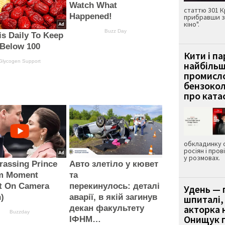
Watch What
статтю 301 К
Happened!
прибравши з
кіно".
Buzz Day
is Daily To Keep
 Below 100
Кити і п
Glycogen Support
найбіль
промисло
бензокол
про ката
обкладинку 
росіян і пров
у розмовах.
rassing Prince
Авто злетіло у кювет
am Moment
та
t On Camera
перекинулось: деталі
Удень — 
)
аварії, в якій загинув
шпиталі,
акторка н
декан факультету
Buzzday
Онищук п
ІФНМ…