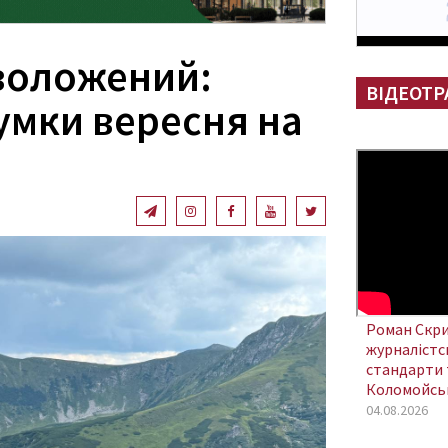
воложений:
ВІДЕОТР
умки вересня на
Роман Скри
журналістсь
стандарти 
Коломойсь
04.08.2026