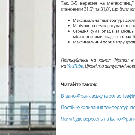
Так, 3-5 вересня на метеостанці
становили 31,5⁰, та 31,8⁰, що були 
Максимальна температура досягала
Мінімальна температура становил
Середня сума опадів за місяць
місячної норми опадів; в горах 
Максимальний порив вітру досяга
Підписуйтесь на канал Фіртки 
на
YouTubе
. Цікаві та актуальні но
Читайте також:
В Івано-Франківську та області заф
Постійне коливання температур: по
Яким буде вересень на Івано-Фран