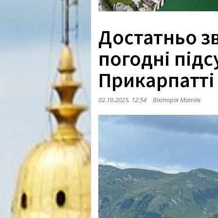
Достатньо з
погодні підс
Прикарпатті
02.10.2025, 12:54
Вікторія Матіїв