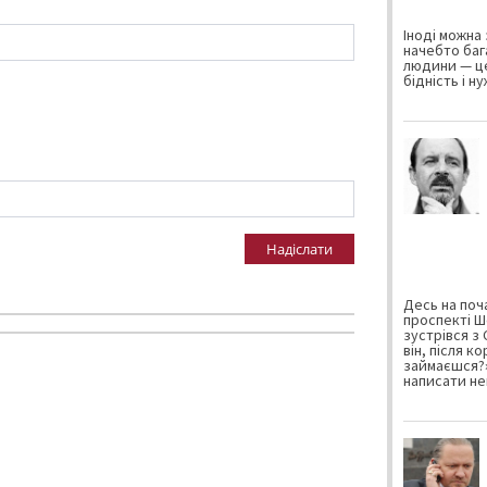
Іноді можна 
начебто баг
людини — це
бідність і н
Надіслати
Десь на поча
проспекті Ш
зустрівся з
він, після к
займаєшся?»
написати не