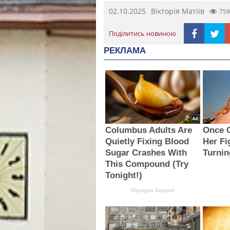
02.10.2025
Вікторія Матіїв
759
Поділитись новиною
РЕКЛАМА
Columbus Adults Are
Once C
Quietly Fixing Blood
Her Fi
Sugar Crashes With
Turni
This Compound (Try
Tonight!)
Glycogen Support