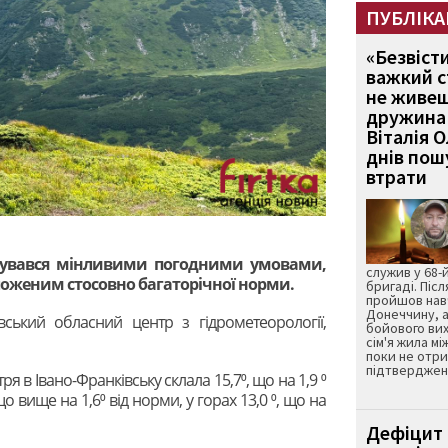
ПУБЛІКА
«Безвіст
важкий с
не живеш
дружина 
Віталія 
днів пошу
втрати
изувався мінливими погодними умовами,
служив у 68-
ложеним стосовно багаторічної норми.
бригаді. Післ
пройшов нав
Донеччину, а
вський обласний центр з гідрометеорології,
бойового вих
сім'я жила мі
поки не отр
підтвердженн
я в Івано-Франківську склала 15,7⁰, що на 1,9 ⁰
що вище на 1,6⁰ від норми, у горах 13,0 ⁰, що на
Дефіцит 