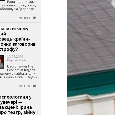
Рада переписала
римінального кодексу,
аборону на "доросле
1634
аразити: чому
ший
вець країни-
онки заговорив
строфу?
11.07.2026
Ігор Бартків
Цього тижня The
Economist віддав
одному з найбагатших
ів із ним майже 60 годин
1730
психологиня у
 увечері —
а сцені: Ірина
ро театр, війну і