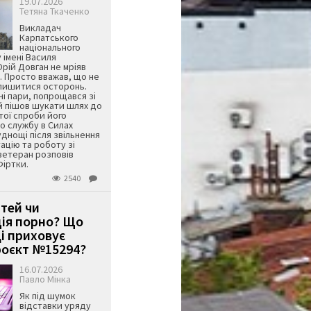
19.07.2026
Тетяна Ткаченко
Викладач
Карпатського
національного
 імені Василя
ій Довган не мріяв
. Просто вважав, що не
алишитися осторонь.
ні пари, попрощався зі
й пішов шукати шлях до
ятої спроби його
о службу в Силах
днощі після звільнення
тацію та роботу зі
ветеран розповів
Фіртки.
2540
ітей чи
ція порно? Що
і приховує
оєкт №15294?
16.07.2026
Павло Мінка
Як під шумок
відставки уряду