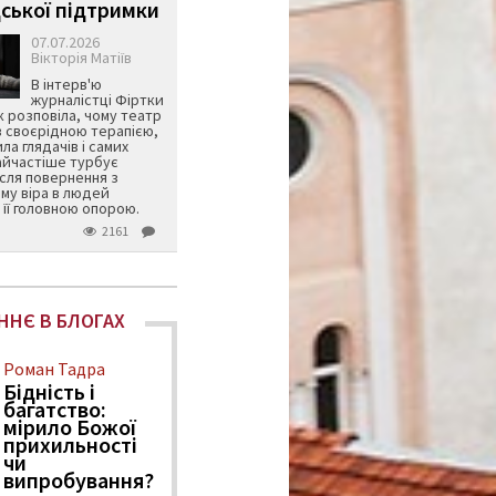
ської підтримки
07.07.2026
Вікторія Матіїв
В інтерв'ю
журналістці Фіртки
 розповіла, чому театр
в своєрідною терапією,
ила глядачів і самих
айчастіше турбує
ісля повернення з
му віра в людей
її головною опорою.
2161
ННЄ В БЛОГАХ
Роман Тадра
Бідність і
багатство:
мірило Божої
прихильності
чи
випробування?