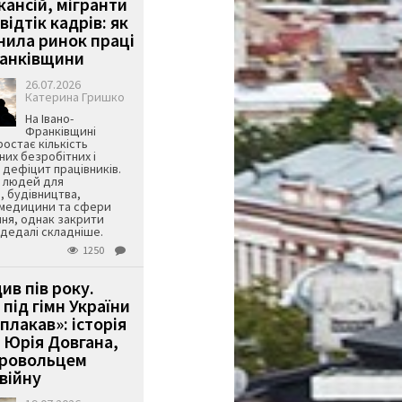
кансій, мігранти
 відтік кадрів: як
інила ринок праці
ранківщини
26.07.2026
Катерина Гришко
На Івано-
Франківщині
остає кількість
их безробітних і
дефіцит працівників.
є людей для
, будівництва,
 медицини та сфери
ня, однак закрити
є дедалі складніше.
1250
ив пів року.
під гімн України
 плакав»: історія
 Юрія Довгана,
бровольцем
війну