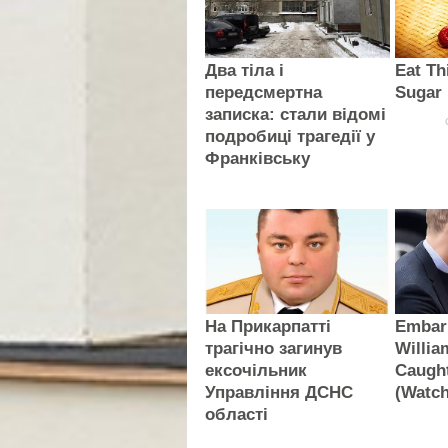
Два тіла і
Eat Th
передсмертна
Sugar
записка: стали відомі
подробиці трагедії у
Франківську
На Прикарпатті
Embar
трагічно загинув
Willi
ексочільник
Caugh
Управління ДСНС
(Watch
області