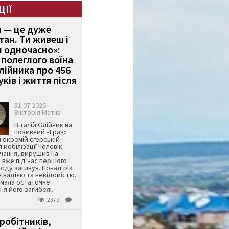
ЦІЇ
и — це дуже
тан. Ти живеш і
 одночасно»:
полеглого воїна
Олійника про 456
ків і життя після
31.07.2026
Вікторія Матіїв
Віталій Олійник на
позивний «Грач»
й окремій єгерській
я мобілізації чоловік
чання, вирушив на
 вже під час першого
оду загинув. Понад рік
ж надією та невідомістю,
имала остаточне
я його загибелі.
2379
робітників,