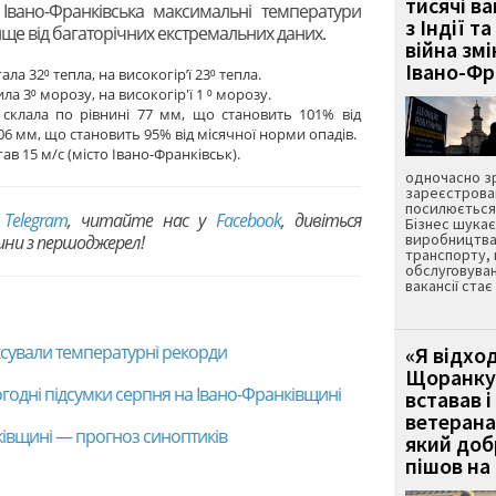
тисячі ва
ї Івано-Франківська максимальні температури
з Індії та
вище від багаторічних екстремальних даних.
війна зм
Івано-Ф
 32⁰ тепла, на високогір’ї 23⁰ тепла.
а 3⁰ морозу, на високогір'ї 1 ⁰ морозу.
 склала по рівнині 77 мм, що становить 101% від
106 мм, що становить 95% від місячної норми опадів.
в 15 м/с (місто Івано-Франківськ).
одночасно зр
зареєстрован
посилюється 
в
Telegram
, читайте нас у
Facebook
, дивіться
Бізнес шука
виробництва
вини з першоджерел!
транспорту,
обслуговуван
вакансії ста
іксували температурні рекорди
«Я відход
Щоранку 
годні підсумки серпня на Івано-Франківщині
вставав і
ветерана
ківщині — прогноз синоптиків
який до
пішов на 