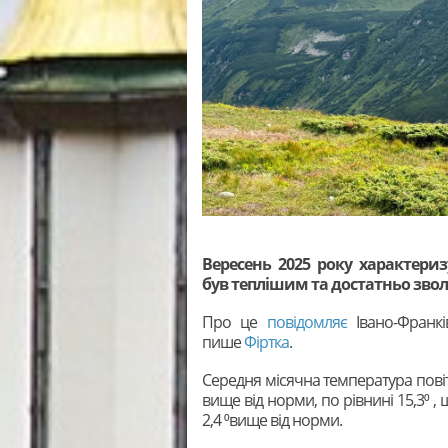
Вересень 2025 року характер
був теплішим та достатньо зво
Про це
повідомляє
Івано-Франкі
пише
Фіртка
.
Середня місячна температура повітр
вище від норми, по рівнині 15,3⁰ , 
2,4 ⁰вище від норми.