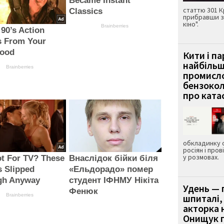
Became Instant
статтю 301 К
Classics
прибравши з
кіно".
Brainberries
 90’s Action
s From Your
hood
Кити і п
найбіль
Brainberries
промисло
бензокол
про ката
обкладинку 
росіян і пров
у розмовах.
t For TV? These
Внаслідок бійки біля
 Slipped
«Ельдорадо» помер
gh Anyway
студент ІФНМУ Нікіта
Удень — 
Фенюк
Brainberries
шпиталі,
акторка н
Онищук п