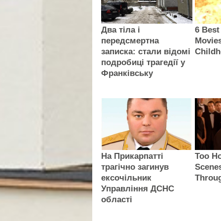
Два тіла і
6 Best
передсмертна
Movie
записка: стали відомі
Child
подробиці трагедії у
Франківську
На Прикарпатті
Too Ho
трагічно загинув
Scenes
ексочільник
Throu
Управління ДСНС
області