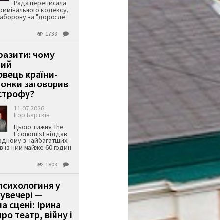
Рада переписала
римінального кодексу,
аборону на "доросле
1738
аразити: чому
ший
вець країни-
онки заговорив
строфу?
11.07.2026
Ігор Бартків
Цього тижня The
Economist віддав
одному з найбагатших
ів із ним майже 60 годин
1808
психологиня у
 увечері —
а сцені: Ірина
ро театр, війну і