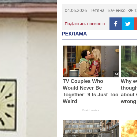
04.06.2026
Тетяна Ткаченко
1
Поділитись новиною
РЕКЛАМА
TV Couples Who
Why e
Would Never Be
thoug
Together: 9 Is Just Too
about 
Weird
wrong
Brainberries