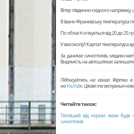
Вітер південно-східного напрямку, 
В Івано-Франківську температура по
По області очікується від 20 до 25 гр
У високогір’ї Карпат температура в
За даними синоптиків, медико-мет
Видимість на автошляхах залишат
Підписуйтесь на канал Фіртки 
на
YouTubе
. Цікаві та актуальні но
Читайте також:
Тепліший від норми: яким буде 
синоптиків