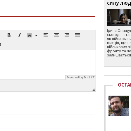
силу люд
Ірина Онищук
сьогодні ста
як війна змін
митців, що н
військових п
фронту та чо
залишається 
ОСТА