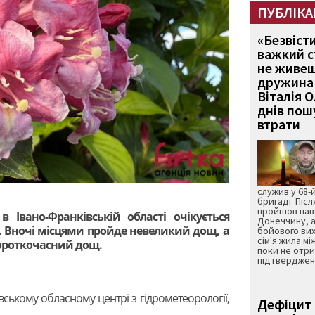
ПУБЛІКА
«Безвіст
важкий с
не живеш
дружина 
Віталія 
днів пошу
втрати
служив у 68-
бригаді. Післ
пройшов нав
в Івано-Франківській області очікується
Донеччину, а
. Вночі місцями пройде невеликий дощ, а
бойового вих
сім'я жила мі
ороткочасний дощ.
поки не отр
підтвердженн
вському обласному центрі з гідрометеорології,
Дефіцит 