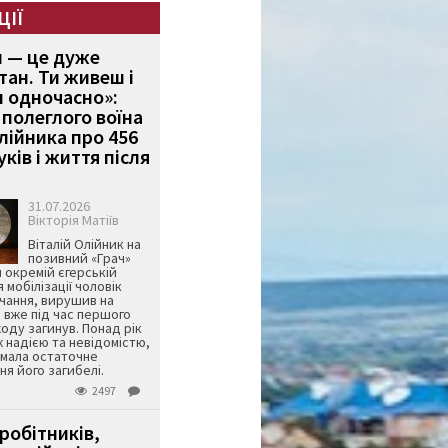
ЦІЇ
и — це дуже
тан. Ти живеш і
 одночасно»:
полеглого воїна
Олійника про 456
ків і життя після
31.07.2026
Вікторія Матіїв
Віталій Олійник на
позивний «Грач»
й окремій єгерській
я мобілізації чоловік
чання, вирушив на
 вже під час першого
оду загинув. Понад рік
ж надією та невідомістю,
имала остаточне
я його загибелі.
2497
робітників,