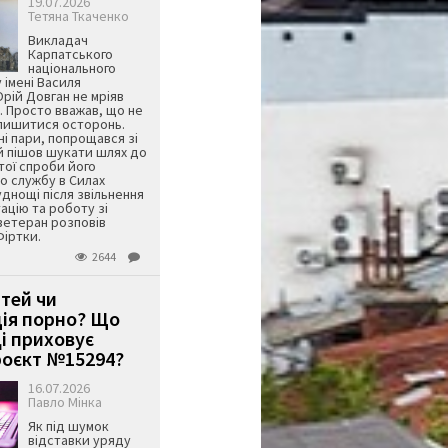
19.07.2026
Тетяна Ткаченко
Викладач
Карпатського
національного
 імені Василя
ій Довган не мріяв
. Просто вважав, що не
алишитися осторонь.
ні пари, попрощався зі
й пішов шукати шлях до
ятої спроби його
о службу в Силах
днощі після звільнення
тацію та роботу зі
ветеран розповів
Фіртки.
2644
ітей чи
ція порно? Що
і приховує
оєкт №15294?
16.07.2026
Павло Мінка
Як під шумок
відставки уряду