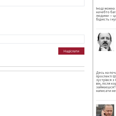
Іноді можна 
начебто баг
людини — це
бідність і н
Надіслати
Десь на поча
проспекті Ш
зустрівся з
він, після к
займаєшся?»
написати не