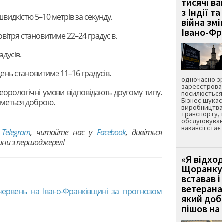
тисячі ва
з Індії та
швидкістю 5–10 метрів за секунду.
війна зм
Івано-Ф
вітря становитиме 22–24 градусів.
адусів.
день становитиме 11–16 градусів.
одночасно зр
зареєстрован
еорологічні умови відповідають другому типу.
посилюється 
Бізнес шука
иметься доброю.
виробництва
транспорту,
обслуговуван
вакансії ста
в
Telegram
, читайте нас у
Facebook
, дивіться
вини з першоджерел!
«Я відход
Щоранку 
вставав і
ветерана
червень на Івано-Франківщині за прогнозом
який до
пішов на 