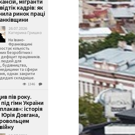
кансій, мігранти
 відтік кадрів: як
інила ринок праці
ранківщини
26.07.2026
Катерина Гришко
На Івано-
Франківщині
остає кількість
их безробітних і
дефіцит працівників.
є людей для
, будівництва,
 медицини та сфери
ня, однак закрити
є дедалі складніше.
1346
ив пів року.
під гімн України
 плакав»: історія
 Юрія Довгана,
бровольцем
війну