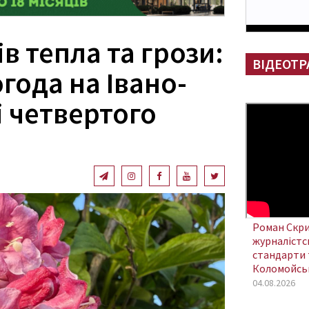
ів тепла та грози:
ВІДЕОТР
года на Івано-
 четвертого
Роман Скри
журналістсь
стандарти 
Коломойсь
04.08.2026