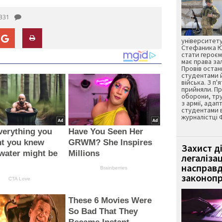
331
університету
Стефаника Юр
стати героєм
має права з
Провів остан
студентами 
війська. З п'
прийняли. Пр
оборони, тру
з армії, адап
студентами 
журналістці 
verything you
Have You Seen Her
ht you knew
GRWM? She Inspires
Захист д
water might be
Millions
легаліза
насправд
Brainberries
законопр
CTA Love
These 6 Movies Were
So Bad That They