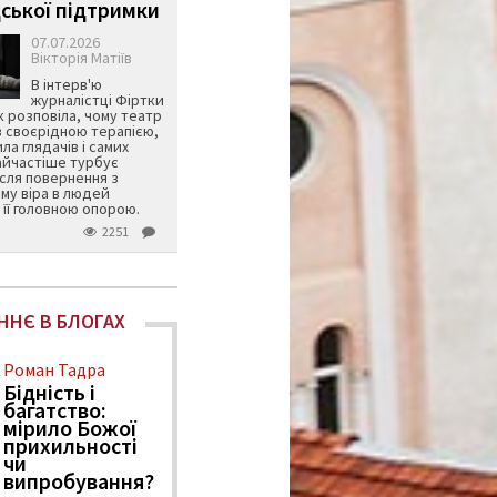
ської підтримки
07.07.2026
Вікторія Матіїв
В інтерв'ю
журналістці Фіртки
 розповіла, чому театр
в своєрідною терапією,
ила глядачів і самих
айчастіше турбує
ісля повернення з
му віра в людей
її головною опорою.
2251
ННЄ В БЛОГАХ
Роман Тадра
Бідність і
багатство:
мірило Божої
прихильності
чи
випробування?