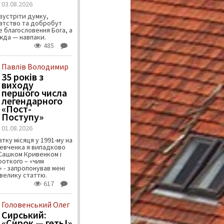
03.08.2026
зустріти думку,
атство та добробут
 благословення Бога, а
ужда — навпаки.
485
Павлів Володимир
35 років з
виходу
першого числа
легендарного
«Пост-
Поступу»
01.08.2026
тку місяця у 1991-му на
евченка я випадково
 Сашком Кривенком і
ороткого – «чим
 - запропонував мені
велику статтю.
617
Головенський Олег
Сирський:
«Сирок — геть!»