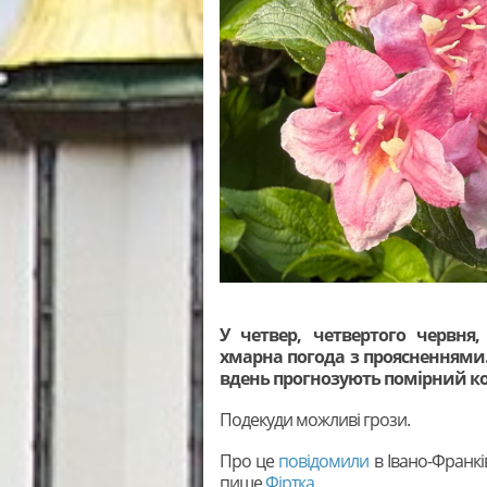
У четвер, четвертого червня, 
хмарна погода з проясненнями
вдень прогнозують помірний к
Подекуди можливі грози.
Про це
повідомили
в Івано-Франкі
пише
Фіртка
.