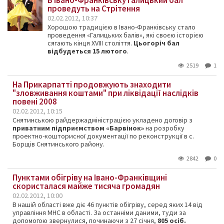
В Івано-Франківську Галицький бал
проведуть на Стрітення
02.02.2012, 10:37
Хорошою традицією в Івано-Франківську стало
проведення «Галицьких балів», які своєю історією
сягають кінця ХVIII століття.
Цьогоріч бал
відбудеться 15 лютого
.
2519
1
На Прикарпатті продовжують знаходити
"зловживання коштами" при ліквідації наслідків
повені 2008
02.02.2012, 10:15
Снятинською райдержадміністрацією укладено договір з
приватним підприємством «Барвінок»
на розробку
проектно-кошторисної документації по реконструкції в с.
Борщів Снятинського району.
2842
0
Пунктами обігріву на Івано-Франківщині
скористалася майже тисяча громадян
02.02.2012, 10:00
В нашій області вже діє 46 пунктів обігріву, серед яких 14 від
управління МНС в області. За останніми даними, туди за
допомогою звернулися, починаючи з 27 січня,
805 осіб.