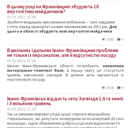
В цьому році на Франківщині збудують 10
вертолітних майданчиків?
01.02.2012, 11:38
Зробити медицину максимально мобільною – таке завдання
стоїть перед прикарпатськими чиновниками на 2012 рік
. Для
цього в області збудують нові вертолітні майдачики
2585
1
В шкільних їдальнях Івано-Франківщини проблеми
не тільки із персоналом, але й відсутністю посуду
01.02.2012, 11:26
Школи Івано-Франківської області потребують
оновлення
матеріально-технічної бази
, в першу чергу це стосується
їдалень навчальних закладів. В деяких діти харчуються із
пластикового посуду.
2728
0
Івано-Франківськ віддасть селу Загвіздя 1,6 га землі
і 3 мільйони гривень
01.02.2012, 11:10
Так за умовами мирової угоди щодо спірного мікрорайону
«Черешеньки», які депутати затвердили на позачерговій 20 сесії
міськради, задля збереження добросусідських відносин місто
погодилося піти на компроміс у вирішені конфліктної ситуації.