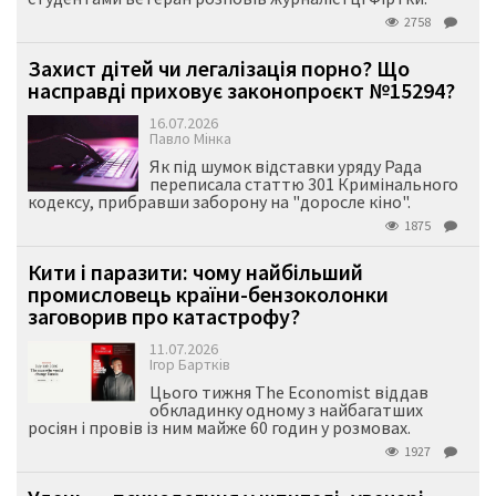
2758
Захист дітей чи легалізація порно? Що
насправді приховує законопроєкт №15294?
16.07.2026
Павло Мінка
Як під шумок відставки уряду Рада
переписала статтю 301 Кримінального
кодексу, прибравши заборону на "доросле кіно".
1875
Кити і паразити: чому найбільший
промисловець країни-бензоколонки
заговорив про катастрофу?
11.07.2026
Ігор Бартків
Цього тижня The Economist віддав
обкладинку одному з найбагатших
росіян і провів із ним майже 60 годин у розмовах.
1927