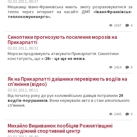
02.02.2012, 06:37
Мешканці Івано-Франківська мають змогу розраховуватися за
тепло через інтернет на насайті ДМП
«ІваноФранківськ-
теплокомуненерго».
2657
0
Синоптики прогнозують посилення морозів на
Прикарпатті
02.02.2012, 06:32
Морози продовжують атакувати Прикарпаття. Синоптики
констатують, що
«-28» - це ще не межа
.
2424
0
Як на Прикарпатті даішники перевіряють водіїв на
сп'яніння (відео)
02.02.2012, 06:11
Від початку року до рук коломийських даівців потрапили
29
водіїв-порушників
. Вони кермували авто в стані алкогольного
сп'яніння.
2445
0
Михайло Вишиванюк пообіцяв Рожнятівщині
молодіжний спортивний центр
02.02.2012, 05:40