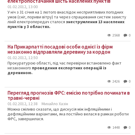
електропостачання шість населених пунктів
01.02.2012, 13:00
У ніч з 31 січня на 1 лютого внаслідок несприятливих погодних
умов (сніг, пориви вітру) та через спрацювання систем захисту
ліній електропередач сталося
знеструмлення 13 населених
пунктів у 3 областях.
2568
0
На Прикарпатті посадові особи однієї із фірм
незаконно відправляли деревину за кордон
01.02.2012, 12:50
Прокуратурою області, під час перевірки встановлено факт
незаконного
проведення експортних операцій із
деревиною.
2426
0
Перегляд прогнозів ФРС: емісію потрібно починати в
травні-червні
01.02.2012, 12:38
Михайло Хазін
Можна
сміливо
сказати
, що дискусія
між
інфляційними
і
дефляційними
варіантами,
яка
постійно
велася
в
рамках
роботи
ФРС
, завершилася.
1448
0