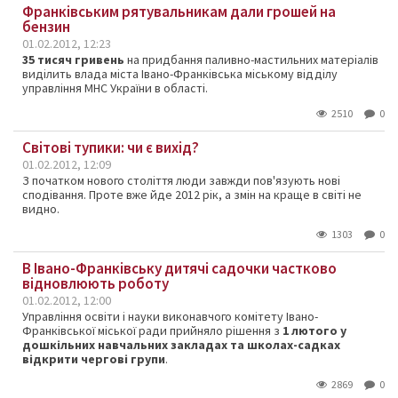
Франківським рятувальникам дали грошей на
бензин
01.02.2012, 12:23
35 тисяч гривень
на придбання паливно-мастильних матеріалів
виділить влада міста Івано-Франківська міському відділу
управління МНС України в області.
2510
0
Світові тупики: чи є вихід?
01.02.2012, 12:09
З
початком
нового
століття
люди
завжди пов'язують
нові
сподівання.
Проте вже
йде
2012 рік,
а
змін на краще
в
світі не
видно.
1303
0
В Івано-Франківську дитячі садочки частково
відновлюють роботу
01.02.2012, 12:00
Управління освіти і науки виконавчого комітету Івано-
Франківської міської ради прийняло рішення з
1 лютого у
дошкільних навчальних закладах та школах-садках
відкрити чергові групи
.
2869
0