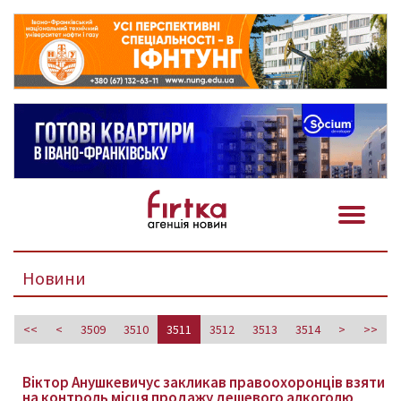
Новини
<<
<
3509
3510
3511
3512
3513
3514
>
>>
Віктор Анушкевичус закликав правоохоронців взяти
на контроль місця продажу дешевого алкоголю