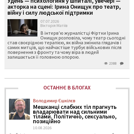
Удень — психологиня у шпиталі, увечері —
акторка на сцені: Ірина Онищук про театр,
війну і силу людської підтримки
07.07.2026
Вікторія Матіїв
В інтерв'ю журналістці Фіртки Ірина
Онищук розповіла, чому театр сьогодні
став своєрідною терапією, як війна змінила глядачів і
самих митців, що найчастіше турбує військових після
повернення з фронту та чому віра в людей
залишається її головною опорою.
2388
ОСТАННЄ В БЛОГАХ
Володимир Єшкілєв
Мешканці слабких тіл прагнуть
владарювати над сильними
тілами. Політично, сексуально,
позиційно
10.08.2026