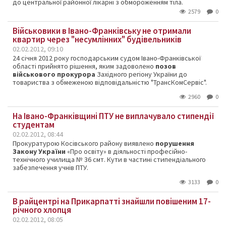
до центральної районної лікарні з обмороженням тіла.
2579
0
Військовики в Івано-Франківську не отримали
квартир через "несумлінних" будівельників
02.02.2012, 09:10
24 січня 2012 року господарським судом Івано-Франківської
області прийнято рішення, яким задоволено
позов
військового прокурора
Західного регіону України до
товариства з обмеженою відповідальністю "ТрансКомСервіс".
2960
0
На Івано-Франківщині ПТУ не виплачувало стипендії
студентам
02.02.2012, 08:44
Прокуратурою Косівського району виявлено
порушення
Закону України
«Про освіту» в діяльності професійно-
технічного училища № 36 смт. Кути в частині стипендіального
забезпечення учнів ПТУ.
3133
0
В райцентрі на Прикарпатті знайшли повішеним 17-
річного хлопця
02.02.2012, 08:05