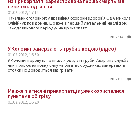
На Прикарпатті зареєстрована перша смерть від
переохолодження
01.02.2012, 17:15
Начальник головногоу правління охорони здоров'я ОДА Микола
Олінійчук повідомив, що вже є перший
летальний наслідок
«льодовикового періоду» на Прикарпатті.
2514
0
У Коломиї замерзають труби з водою (відео)
01.02.2012, 16:50
У Коломиї мерзнуть не лише люди, а й труби. Аварійна служба
нині працює на повну силу - в багатьох будинках замерзають
стояки і їх доводиться відігрівати.
2498
0
Майже півтисячі прикарпатців уже скористалися
пунктами обігріву
01.02.2012, 16:20