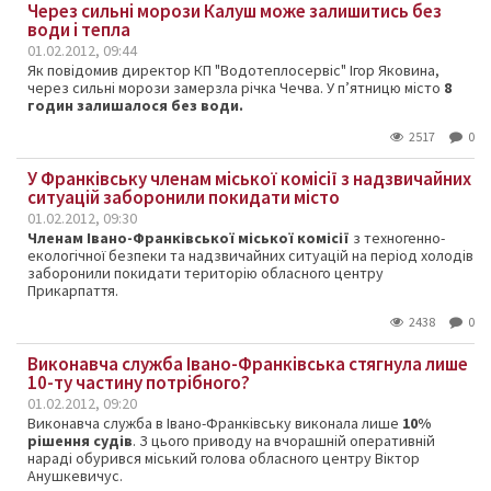
Через сильні морози Калуш може залишитись без
води і тепла
01.02.2012, 09:44
Як повідомив директор КП "Водотеплосервіс" Ігор Яковина,
через сильні морози замерзла річка Чечва. У п’ятницю місто
8
годин залишалося без води.
2517
0
У Франківську членам міської комісії з надзвичайних
ситуацій заборонили покидати місто
01.02.2012, 09:30
Членам Івано-Франківської міської комісії
з техногенно-
екологічної безпеки та надзвичайних ситуацій на період холодів
заборонили покидати територію обласного центру
Прикарпаття.
2438
0
Виконавча служба Івано-Франківська стягнула лише
10-ту частину потрібного?
01.02.2012, 09:20
Виконавча служба в Івано-Франківську виконала лише
10%
рішення судів
. З цього приводу на вчорашній оперативній
нараді обурився міський голова обласного центру Віктор
Анушкевичус.