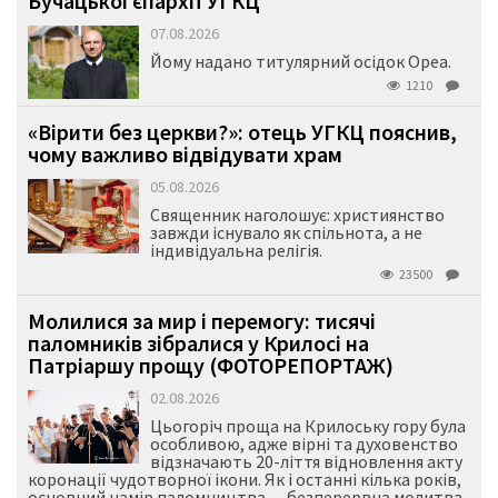
Бучацької єпархії УГКЦ
07.08.2026
Йому надано титулярний осідок Ореа.
1210
«Вірити без церкви?»: отець УГКЦ пояснив,
чому важливо відвідувати храм
05.08.2026
Священник наголошує: християнство
завжди існувало як спільнота, а не
індивідуальна релігія.
23500
Молилися за мир і перемогу: тисячі
паломників зібралися у Крилосі на
Патріаршу прощу (ФОТОРЕПОРТАЖ)
02.08.2026
Цьогоріч проща на Крилоську гору була
особливою, адже вірні та духовенство
відзначають 20-ліття відновлення акту
коронації чудотворної ікони. Як і останні кілька років,
основний намір паломництва — безперервна молитва