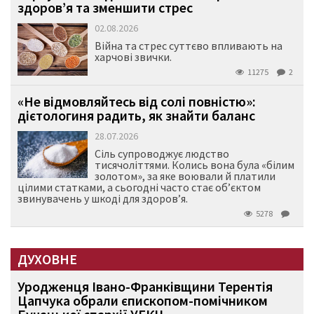
здоров’я та зменшити стрес
02.08.2026
Війна та стрес суттєво впливають на
харчові звички.
11275
2
«Не відмовляйтесь від солі повністю»:
дієтологиня радить, як знайти баланс
28.07.2026
Сіль супроводжує людство
тисячоліттями. Колись вона була «білим
золотом», за яке воювали й платили
цілими статками, а сьогодні часто стає об’єктом
звинувачень у шкоді для здоров’я.
5278
ДУХОВНЕ
Уродженця Івано-Франківщини Терентія
Цапчука обрали єпископом-помічником