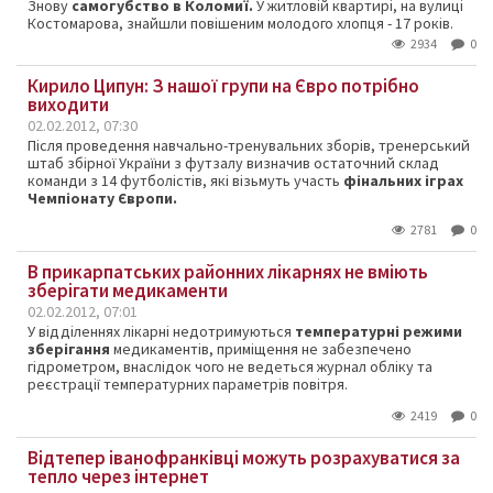
Знову
самогубство в Коломиї.
У житловій квартирі, на вулиці
Костомарова, знайшли повішеним молодого хлопця - 17 років.
2934
0
Кирило Ципун: З нашої групи на Євро потрібно
виходити
02.02.2012, 07:30
Після проведення навчально-тренувальних зборів, тренерський
штаб збірної України з футзалу визначив остаточний склад
команди з 14 футболістів, які візьмуть участь
фінальних іграх
Чемпіонату Європи.
2781
0
В прикарпатських районних лікарнях не вміють
зберігати медикаменти
02.02.2012, 07:01
У відділеннях лікарні недотримуються
температурні режими
зберігання
медикаментів, приміщення не забезпечено
гідрометром, внаслідок чого не ведеться журнал обліку та
реєстрації температурних параметрів повітря.
2419
0
Відтепер іванофранківці можуть розрахуватися за
тепло через інтернет