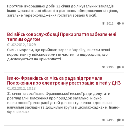
Протягом вчорашньої доби 31 січня до лікувальних закладів
Івано-Франківської області з діагнозом обмороження кінцівок,
загальне переохолодження госпіталізовано 6 осіб.
3012
0
Всі військовослужбовці Прикарпаття забезпечені
теплим одягом
01.02.2012, 10:29
Сильні морози, що прийшли зараз в Україну, внесли певні
корективи і у військове життя частин та підрозділів, що
дислокуються на Прикарпатті.
2396
0
Івано-Франківська міська рада підтримала
Положення про електронну реєстрацію дітей у ДНЗ
01.02.2012, 10:13
31 січня на сесії Івано-Франківської міської ради депутати
розглядали Положення про порядок загальної міської
електронної реєстрації дітей для поступлення в дошкільні
навчальні заклади та дошкільні групи в школах-садках м. Івано-
Франківська.
2495
0