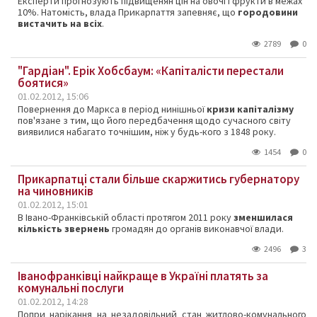
Експерти прогнозують підвищенян цін на овочі і фрукти в межах
10%. Натомість, влада Прикарпаття запевняє, що
городовини
вистачить на всіх
.
2789
0
"Гардіан". Ерік Хобсбаум: «Капіталісти перестали
боятися»
01.02.2012, 15:06
Повернення
до Маркса
в
період
нинішньої
кризи
капіталізму
пов'язане
з тим,
що його
передбачення
щодо
сучасного
світу
виявилися
набагато
точнішим
, ніж
у будь-кого
з
1848
року.
1454
0
Прикарпатці стали більше скаржитись губернатору
на чиновників
01.02.2012, 15:01
В Івано-Франківській області протягом 2011 року
зменшилася
кількість звернень
громадян до органів виконавчої влади.
2496
3
Іванофранківці найкраще в Україні платять за
комунальні послуги
01.02.2012, 14:28
Попри нарікання на незадовільний стан житлово-комунального