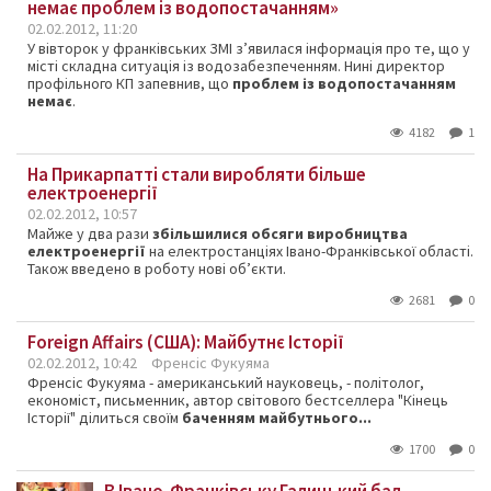
немає проблем із водопостачанням»
02.02.2012, 11:20
У вівторок у франківських ЗМІ з’явилася інформація про те, що у
місті складна ситуація із водозабезпеченням. Нині директор
профільного КП запевнив, що
проблем із водопостачанням
немає
.
4182
1
На Прикарпатті стали виробляти більше
електроенергії
02.02.2012, 10:57
Майже у два рази
збільшилися обсяги виробництва
електроенергії
на електростанціях Івано-Франківської області.
Також введено в роботу нові об’єкти.
2681
0
Foreign Affairs (США): Майбутнє Історії
02.02.2012, 10:42
Френсіс Фукуяма
Френсіс Фукуяма - американський науковець, - політолог,
економіст, письменник, автор світового бестселлера "Кінець
Історії" ділиться своїм
баченням майбутнього...
1700
0