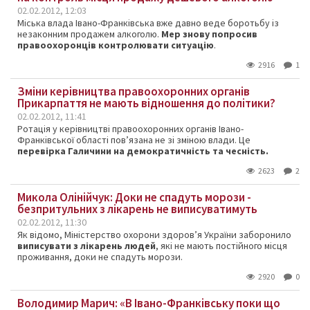
02.02.2012, 12:03
Міська влада Івано-Франківська вже давно веде боротьбу із
незаконним продажем алкоголю.
Мер знову попросив
правоохоронців контролювати ситуацію
.
2916
1
Зміни керівництва правоохоронних органів
Прикарпаття не мають відношення до політики?
02.02.2012, 11:41
Ротація у керівництві правоохоронних органів Івано-
Франківської області пов’язана не зі зміною влади. Це
перевірка Галичини на демократичність та чесність.
2623
2
Микола Олінійчук: Доки не спадуть морози -
безпритульних з лікарень не виписуватимуть
02.02.2012, 11:30
Як відомо, Міністерство охорони здоров’я України заборонило
виписувати з лікарень людей
, які не мають постійного місця
проживання, доки не спадуть морози.
2920
0
Володимир Марич: «В Івано-Франківську поки що