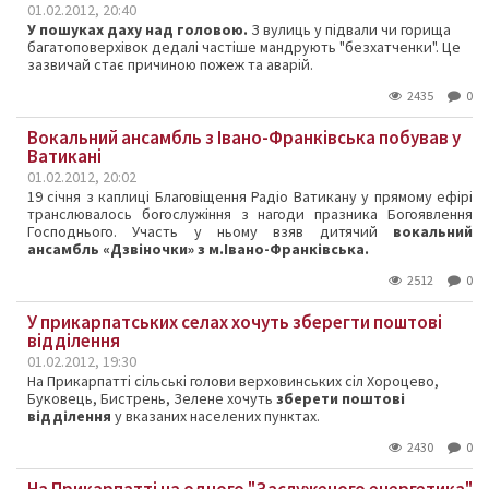
01.02.2012, 20:40
У пошуках даху над головою.
З вулиць у підвали чи горища
багатоповерхівок дедалі частіше мандрують "безхатченки". Це
зазвичай стає причиною пожеж та аварій.
2435
0
Вокальний ансамбль з Івано-Франківська побував у
Ватикані
01.02.2012, 20:02
19 січня з каплиці Благовіщення Радіо Ватикану у прямому ефірі
транслювалось богослужіння з нагоди празника Богоявлення
Господнього. Участь у ньому взяв дитячий
вокальний
ансамбль «Дзвіночки» з м.Івано-Франківська.
2512
0
У прикарпатських селах хочуть зберегти поштові
відділення
01.02.2012, 19:30
На Прикарпатті сільські голови верховинських сіл Хороцево,
Буковець, Бистрень, Зелене хочуть
зберети поштові
відділення
у вказаних населених пунктах.
2430
0