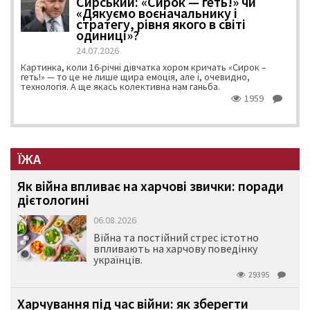
Сирський: «Сирок — геть!» чи
«Дякуємо воєначальнику і
стратегу, рівня якого в світі
одиниці»?
24.07.2026
Картинка, коли 16-річні дівчатка хором кричать «Сирок –
геть!» — то це не лише щира емоція, але і, очевидно,
технологія. А ще якась колективна нам ганьба.
1959
ЇЖА
Як війна впливає на харчові звички: поради
дієтологині
06.08.2026
Війна та постійний стрес істотно
впливають на харчову поведінку
українців.
29395
Харчування під час війни: як зберегти