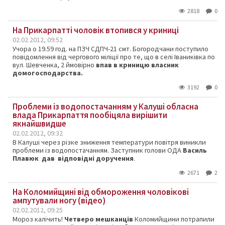
2818
0
На Прикарпатті чоловік втопився у криниці
02.02.2012, 09:52
Учора о 19.59 год. на ПЗЧ СДПЧ-21 смт. Богородчани поступило
повідомлення від чергового міліції про те, що в селі Іваниківка по
вул. Шевченка, 2 ймовірно
впав в криницю власник
домогосподарства.
3192
0
Проблеми із водопостачанням у Калуші обласна
влада Прикарпаття пообіцяла вирішити
якнайшвидше
02.02.2012, 09:32
В Калуші через різке зниження температури повітря виникли
проблеми із водопостачанням. Заступник голови ОДА
Василь
Плавюк дав відповідні доручення
.
2671
2
На Коломийщині від обмороження чоловікові
ампутували ногу (відео)
02.02.2012, 09:25
Мороз калічить!
Четверо мешканців
Коломийщини потрапили