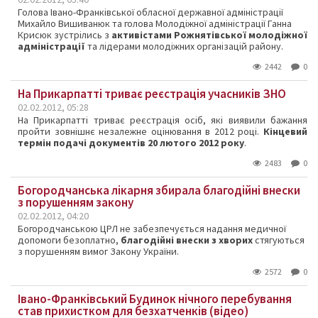
Голова Івано-Франківської обласної державної адміністрації
Михайло Вишиванюк та голова Молодіжної адміністрації Ганна
Крисюк зустрілись з
активістами Рожнятівської молодіжної
адміністрації
та лідерами молодіжних організацій району.
2442
0
На Прикарпатті триває реєстрація учасників ЗНО
02.02.2012, 05:28
На Прикарпатті триває реєстрація осіб, які виявили бажання
пройти зовнішнє незалежне оцінювання в 2012 році.
Кінцевий
термін подачі документів 20 лютого 2012 року
.
2483
0
Богородчанська лікарня збирала благодійні внески
з порушенням закону
02.02.2012, 04:20
Богородчанською ЦРЛ не забезпечується надання медичної
допомоги безоплатно,
благодійні внески з хворих
стягуються
з порушенням вимог Закону України.
2572
0
Івано-Франківський Будинок нічного перебування
став прихистком для безхатченків (відео)