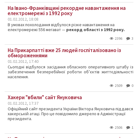
На Івано-Франківщині рекордне навантаження на
електромережі з 1992 року
01.02.2012, 18:08
В умовах похолодання відбулося різке навантаження на
електромережі 556 мегават —
рекорд області з 1992 року.
2396
3
На Прикарпатті вже 25 людей госпіталізовано із
обмороженнями
01.02.2012, 17:40
Сьогодні відбулося засідання обласного оперативного штабу із
забезпечення безперебійної роботи об’єктів життєдіяльності
населення.
2509
0
Хакери "вбили" сайт Януковича
01.02.2012, 17:37
Офіційний сайт президента України Віктора Януковича піддався
хакерській атаці. Про це повідомило джерело в Адміністрації
президента.
2506
1