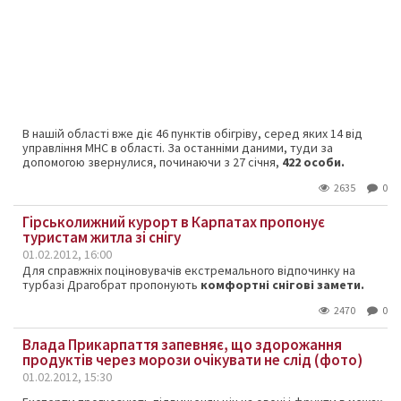
В нашій області вже діє 46 пунктів обігріву, серед яких 14 від
управління МНС в області. За останніми даними, туди за
допомогою звернулися, починаючи з 27 січня,
422 особи.
2635
0
Гірськолижний курорт в Карпатах пропонує
туристам житла зі снігу
01.02.2012, 16:00
Для справжніх поціновувачів екстремального відпочинку на
турбазі Драгобрат пропонують
комфортні снігові замети.
2470
0
Влада Прикарпаття запевняє, що здорожання
продуктів через морози очікувати не слід (фото)
01.02.2012, 15:30