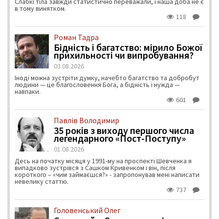
Слабкі тіла завжди статистично переважали, і наша доба не є
в тому винятком.
118
Роман Тадра
Бідність і багатство: мірило Божої
прихильності чи випробування?
03.08.2026
Іноді можна зустріти думку, начебто багатство та добробут
людини — це благословення Бога, а бідність і нужда —
навпаки.
601
Павлів Володимир
35 років з виходу першого числа
легендарного «Пост-Поступу»
01.08.2026
Десь на початку місяця у 1991-му на проспекті Шевченка я
випадково зустрівся з Сашком Кривенком і він, після
короткого – «чим займаєшся?» - запропонував мені написати
невелику статтю.
737
Головенський Олег