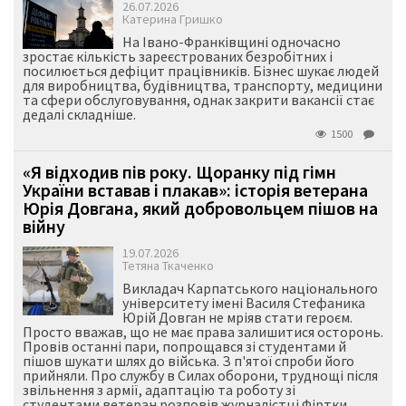
26.07.2026
Катерина Гришко
На Івано-Франківщині одночасно
зростає кількість зареєстрованих безробітних і
посилюється дефіцит працівників. Бізнес шукає людей
для виробництва, будівництва, транспорту, медицини
та сфери обслуговування, однак закрити вакансії стає
дедалі складніше.
1500
«Я відходив пів року. Щоранку під гімн
України вставав і плакав»: історія ветерана
Юрія Довгана, який добровольцем пішов на
війну
19.07.2026
Тетяна Ткаченко
Викладач Карпатського національного
університету імені Василя Стефаника
Юрій Довган не мріяв стати героєм.
Просто вважав, що не має права залишитися осторонь.
Провів останні пари, попрощався зі студентами й
пішов шукати шлях до війська. З п'ятої спроби його
прийняли. Про службу в Силах оборони, труднощі після
звільнення з армії, адаптацію та роботу зі
студентами ветеран розповів журналістці Фіртки.