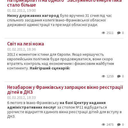
На Прикарпатті на одного "Заслуженого енергетика"
стало більше
01.02.2012, 19:00
Низку державних нагород
було вручено 31 січня під час
спільного засідання колегії Івано-Франківської обласної
державної адміністрації та президії обласної ради.
2511
0
Світ на лезі ножа
01.02.2012, 18:36
2012
є
моментом
істини
для
Європи.
Якщо
нерішучість
європейських
політиків буде
продовжуватися,
вони
скоро
втратять
контроль
над
економічним і
фінансовим
майбутнім
континенту.
Найгірший сценарій:
1259
0
Незабаром у Франківську запрацює вікно реєстрації
дітей в ДНЗ
01.02.2012, 18:33
6 лютого в Івано-Франківську
на базі Центру надання
адміністративних послуг
за столом №11 відбудеться
урочисте відкриття єдиного вікна реєстрації дітей для вступу в
ДНЗ.
2475
0