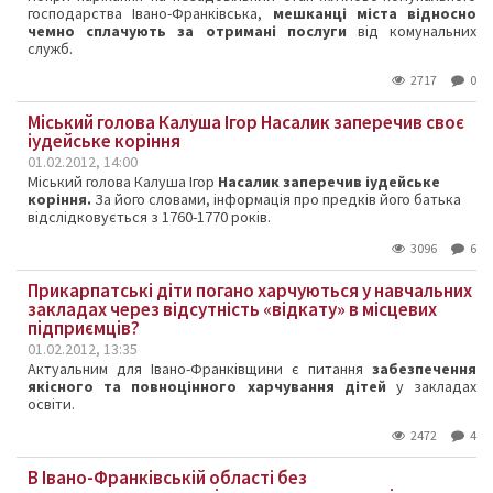
господарства Івано-Франківська,
мешканці міста відносно
чемно сплачують за отримані послуги
від комунальних
служб.
2717
0
Міський голова Калуша Ігор Насалик заперечив своє
іудейське коріння
01.02.2012, 14:00
Міський голова Калуша Ігор
Насалик заперечив іудейське
коріння.
За його словами, інформація про предків його батька
відслідковується з 1760-1770 років.
3096
6
Прикарпатські діти погано харчуються у навчальних
закладах через відсутність «відкату» в місцевих
підприємців?
01.02.2012, 13:35
Актуальним для Івано-Франківщини є питання
забезпечення
якісного та повноцінного харчування дітей
у закладах
освіти.
2472
4
В Івано-Франківській області без