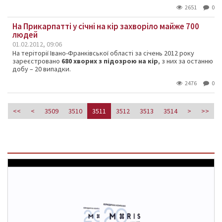
2651
0
На Прикарпатті у січні на кір захворіло майже 700
людей
01.02.2012, 09:06
На теріторії Івано-Франківської області за січень 2012 року
зареєстровано
680 хворих з підозрою на кір
, з них за останню
добу – 20 випадки.
2476
0
<<
<
3509
3510
3511
3512
3513
3514
>
>>