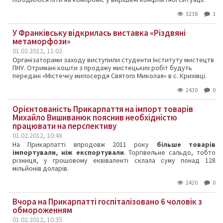
3238
1
У Франківську відкрилась виставка «Різдвяні
метаморфози»
01.02.2012, 11:02
Організаторами заходу виступили студенти Інституту мистецтв
ПНУ. Отримані кошти з продажу мистецьких робіт будуть
передані «Містечку милосердя Святого Миколая» в с. Крихівці.
2430
0
Орієнтованість Прикарпаття на імпорт товарів
Михайло Вишиванюк пояснив необхідністю
працювати на перспективу
01.02.2012, 10:48
На Прикарпатті впродовж 2011 року
більше товарів
імпортували, ніж експортували
. Торгівельне сальдо, тобто
різниця, у грошовому еквіваленті склала суму понад 128
мільйонів доларів.
2420
0
Вчора на Прикарпатті госпіталізовано 6 чоловік з
обмороженням
01.02.2012, 10:35