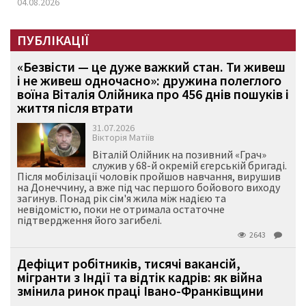
04.08.2026
ПУБЛІКАЦІЇ
«Безвісти — це дуже важкий стан. Ти живеш
і не живеш одночасно»: дружина полеглого
воїна Віталія Олійника про 456 днів пошуків і
життя після втрати
31.07.2026
Вікторія Матіїв
Віталій Олійник на позивний «Грач»
служив у 68-й окремій єгерській бригаді.
Після мобілізації чоловік пройшов навчання, вирушив
на Донеччину, а вже під час першого бойового виходу
загинув. Понад рік сім'я жила між надією та
невідомістю, поки не отримала остаточне
підтвердження його загибелі.
2643
Дефіцит робітників, тисячі вакансій,
мігранти з Індії та відтік кадрів: як війна
змінила ринок праці Івано-Франківщини