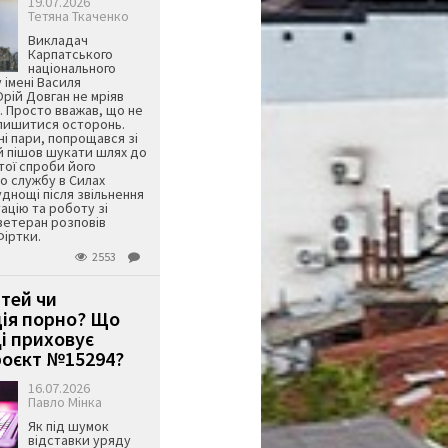
19.07.2026
Тетяна Ткаченко
Викладач
Карпатського
національного
 імені Василя
ій Довган не мріяв
. Просто вважав, що не
алишитися осторонь.
ні пари, попрощався зі
й пішов шукати шлях до
ятої спроби його
о службу в Силах
днощі після звільнення
тацію та роботу зі
ветеран розповів
Фіртки.
2553
ітей чи
ція порно? Що
і приховує
оєкт №15294?
16.07.2026
Павло Мінка
Як під шумок
відставки уряду