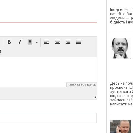
Іноді можна 
начебто баг
людини — це
бідність і н
Десь на поча
проспекті Ш
зустрівся з
він, після к
займаєшся?»
написати не