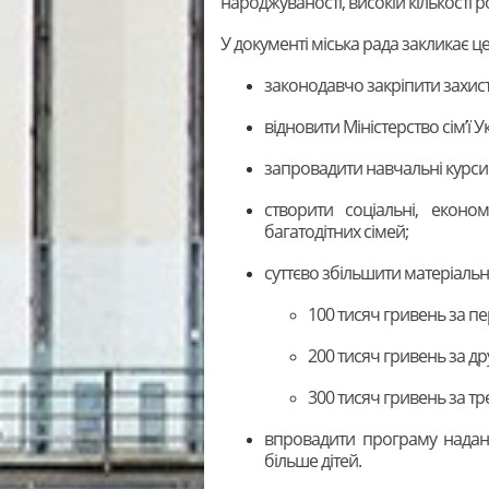
народжуваності, високій кількості ро
У документі міська рада закликає ц
законодавчо закріпити захис
відновити Міністерство сім’ї У
запровадити навчальні курси 
створити соціальні, еконо
багатодітних сімей;
суттєво збільшити матеріаль
100 тисяч гривень за п
200 тисяч гривень за др
300 тисяч гривень за тр
впровадити програму наданн
більше дітей.