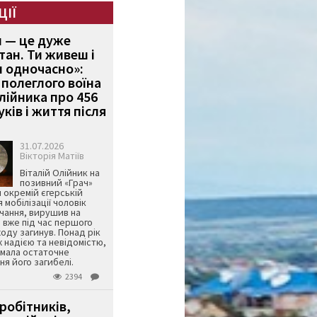
ЦІЇ
и — це дуже
тан. Ти живеш і
 одночасно»:
полеглого воїна
Олійника про 456
ків і життя після
31.07.2026
Вікторія Матіїв
Віталій Олійник на
позивний «Грач»
й окремій єгерській
я мобілізації чоловік
чання, вирушив на
 вже під час першого
оду загинув. Понад рік
ж надією та невідомістю,
имала остаточне
я його загибелі.
2394
робітників,