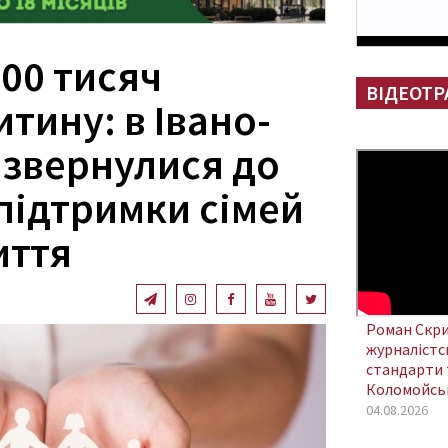
00 тисяч
ВІДЕОТР
итину: в Івано-
 звернулися до
підтримки сімей
иття
Роман Скри
журналістсь
стандарти 
Коломойсь
04.08.2026