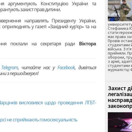
я аргументують Конституцією України та
антують захист прав дитини.
 звернення направлять Президенту України,
університету
ж оприлюднять у газеті «Західний кур’єр» та на
Стефаника Юр
стати героєм
має права з
Провів остан
ення поклали на секретаря ради
Віктора
студентами 
війська. З п'
прийняли. Пр
оборони, тру
з армії, адап
студентами 
в
Telegram
, читайте нас у
Facebook
, дивіться
журналістці 
вини з першоджерел!
Захист д
легаліза
насправд
 Марцінків висловився щодо проведення ЛГБТ-
законопр
 досі не сприймають гомосексуальність