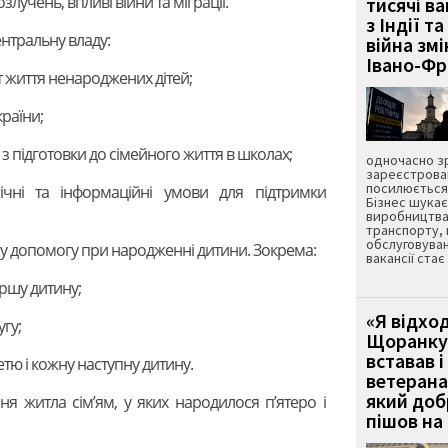
злучень, впливі війни та міграції.
тисячі ва
з Індії та
ентральну владу:
війна зм
Івано-Ф
т життя ненароджених дітей;
країни;
з підготовки до сімейного життя в школах;
одночасно зр
зареєстрован
посилюється 
мічні та інформаційні умови для підтримки
Бізнес шука
виробництва
транспорту,
обслуговуван
ну допомогу при народженні дитини. Зокрема:
вакансії ста
ершу дитину;
«Я відход
угу;
Щоранку 
вставав і
етю і кожну наступну дитину.
ветерана
який до
я житла сім’ям, у яких народилося п’ятеро і
пішов на 