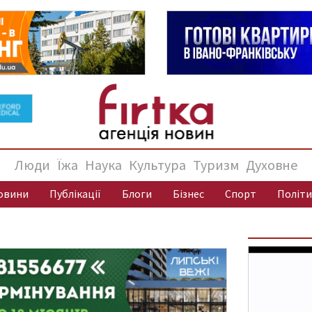
Люди
Їжа
Наука
Культура
Туризм
Духовне
овини
Публікації
Блоги
Бізнес
Спорт
Політи