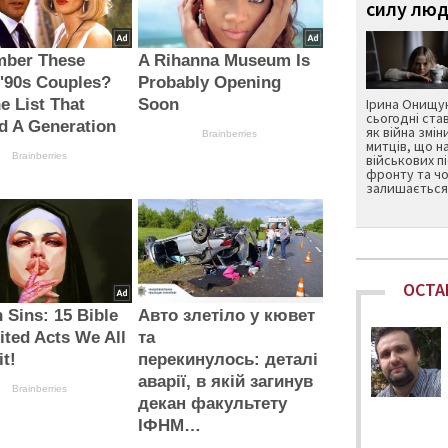
силу люд
ber These
A Rihanna Museum Is
 '90s Couples?
Probably Opening
e List That
Soon
Ірина Онищук
сьогодні ста
d A Generation
як війна змін
Brainberries
митців, що н
Brainberries
військових п
фронту та чо
залишається 
ОСТА
 Sins: 15 Bible
Авто злетіло у кювет
ited Acts We All
та
t!
перекинулось: деталі
аварії, в якій загинув
Brainberries
декан факультету
ІФНМ…