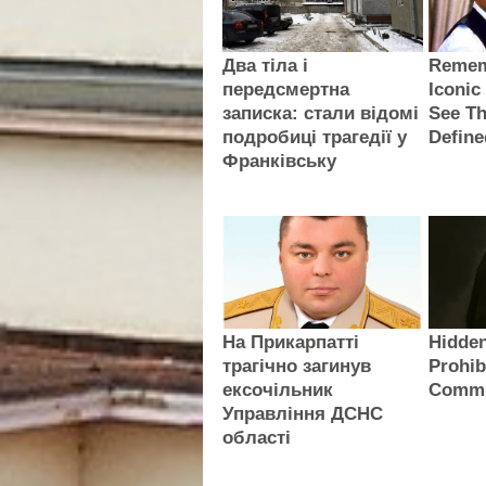
Два тіла і
Remem
передсмертна
Iconic
записка: стали відомі
See Th
подробиці трагедії у
Define
Франківську
На Прикарпатті
Hidden
трагічно загинув
Prohib
ексочільник
Commi
Управління ДСНС
області