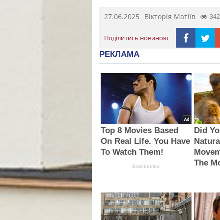
27.06.2025
Вікторія Матіїв
342
Поділитись новиною
РЕКЛАМА
Top 8 Movies Based
Did Y
On Real Life. You Have
Natura
To Watch Them!
Movem
The M
Brainberries