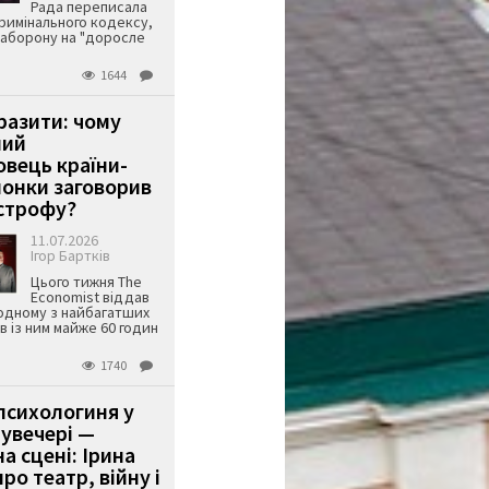
Рада переписала
римінального кодексу,
аборону на "доросле
1644
аразити: чому
ший
вець країни-
онки заговорив
строфу?
11.07.2026
Ігор Бартків
Цього тижня The
Economist віддав
одному з найбагатших
ів із ним майже 60 годин
1740
психологиня у
 увечері —
а сцені: Ірина
ро театр, війну і