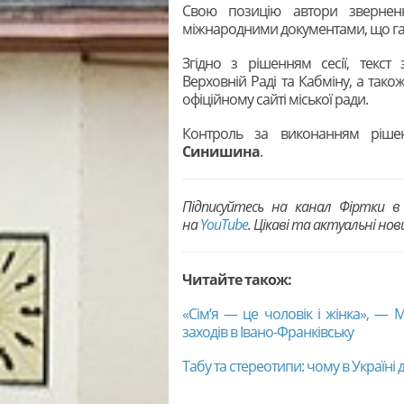
Свою позицію автори зверненн
міжнародними документами, що гар
Згідно з рішенням сесії, текст
Верховній Раді та Кабміну, а тако
офіційному сайті міської ради.
Контроль за виконанням ріш
Синишина
.
Підписуйтесь на канал Фіртки 
на
YouTubе
. Цікаві та актуальні но
Читайте також:
«Сім’я — це чоловік і жінка», —
заходів в Івано-Франківську
Табу та стереотипи: чому в Україні