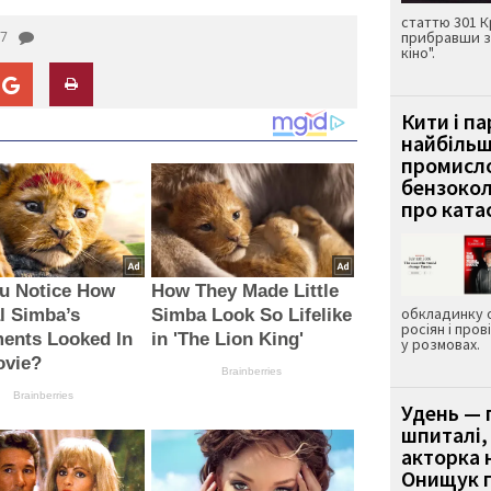
статтю 301 К
7
прибравши з
кіно".
Кити і п
найбіль
промисло
бензокол
про ката
ou Notice How
How They Made Little
обкладинку 
l Simba’s
Simba Look So Lifelike
росіян і пров
ents Looked In
in 'The Lion King'
у розмовах.
ovie?
Brainberries
Brainberries
Удень — 
шпиталі,
акторка н
Онищук п