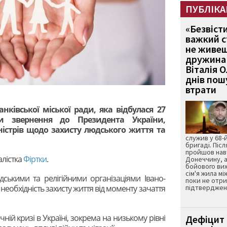
ПУБЛІКА
«Безвіст
важкий с
не живеш
дружина 
Віталія 
днів пошу
втрати
ранківської міської ради, яка відбулася 27
ли звернення до Президента України,
ністрів щодо захисту людського життя та
служив у 68-
бригаді. Післ
пройшов нав
алістка
Фіртки
.
Донеччину, а
бойового вих
сім'я жила мі
дськими та релігійними організаціями Івано-
поки не отр
необхідність захисту життя від моменту зачаття
підтвердженн
ій кризі в Україні, зокрема на низькому рівні
Дефіцит 