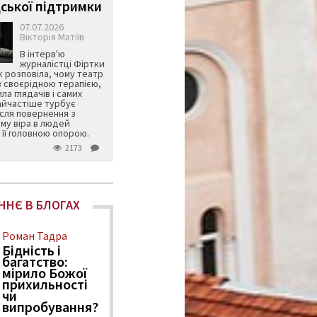
ської підтримки
07.07.2026
Вікторія Матіїв
В інтерв'ю
журналістці Фіртки
 розповіла, чому театр
в своєрідною терапією,
ила глядачів і самих
айчастіше турбує
ісля повернення з
му віра в людей
її головною опорою.
2173
ННЄ В БЛОГАХ
Роман Тадра
Бідність і
багатство:
мірило Божої
прихильності
чи
випробування?