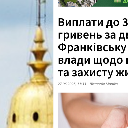
Виплати до 3
гривень за д
Франківську
влади щодо 
та захисту ж
27.06.2025, 11:33
Вікторія Матіїв