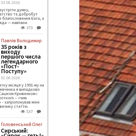
03.08.2026
зустріти думку,
атство та добробут
 благословення Бога, а
ужда — навпаки.
373
Павлів Володимир
35 років з
виходу
першого числа
легендарного
«Пост-
Поступу»
01.08.2026
тку місяця у 1991-му на
евченка я випадково
 Сашком Кривенком і
ороткого – «чим
 - запропонував мені
велику статтю.
537
Головенський Олег
Сирський:
«Сирок — геть!»