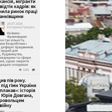
кансій, мігранти
 відтік кадрів: як
інила ринок праці
ранківщини
26.07.2026
Катерина Гришко
На Івано-
Франківщині
остає кількість
их безробітних і
дефіцит працівників.
є людей для
, будівництва,
 медицини та сфери
ня, однак закрити
є дедалі складніше.
1261
ив пів року.
під гімн України
 плакав»: історія
 Юрія Довгана,
бровольцем
війну