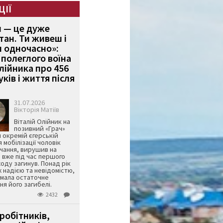
ЦІЇ
и — це дуже
тан. Ти живеш і
 одночасно»:
полеглого воїна
Олійника про 456
ків і життя після
31.07.2026
Вікторія Матіїв
Віталій Олійник на
позивний «Грач»
й окремій єгерській
я мобілізації чоловік
чання, вирушив на
 вже під час першого
оду загинув. Понад рік
ж надією та невідомістю,
имала остаточне
я його загибелі.
2432
робітників,