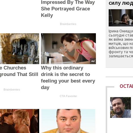
силу люд
Impressed By The Way
She Portrayed Grace
Kelly
Brainberries
Ірина Онищук
сьогодні ста
як війна змін
митців, що н
військових п
фронту та чо
залишається 
re Churches
Why this ordinary
round That Still
drink is the secret to
feeling your best every
ОСТА
day
Brainberries
CTA Favorite