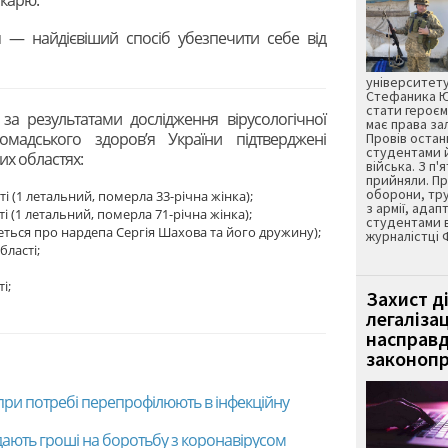
я — найдієвіший спосіб убезпечити себе від
університету
Стефаника Юр
стати героєм
за результатами дослідження вірусологічної
має права з
омадського здоров’я України підтверджені
Провів остан
студентами 
их областях:
війська. З п'
прийняли. Пр
оборони, тру
ті (1 летальний, померла 33-річна жінка);
з армії, адап
і (1 летальний, померла 71-річна жінка);
студентами 
деться про нардепа Сергія Шахова та його дружину);
журналістці 
бласті;
і;
Захист д
легаліза
насправд
законопр
при потребі перепрофілюють в інфекційну
 дають гроші на боротьбу з коронавірусом