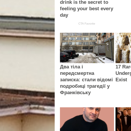
drink is the secret to
feeling your best every
day
CTA Favorite
Два тіла і
17 Ra
передсмертна
Underg
записка: стали відомі
Exist
подробиці трагедії у
Франківську