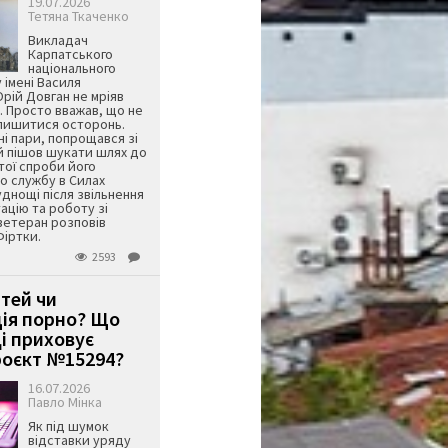
19.07.2026
Тетяна Ткаченко
Викладач
Карпатського
національного
 імені Василя
ій Довган не мріяв
. Просто вважав, що не
алишитися осторонь.
ні пари, попрощався зі
й пішов шукати шлях до
ятої спроби його
о службу в Силах
днощі після звільнення
тацію та роботу зі
ветеран розповів
Фіртки.
2593
ітей чи
ція порно? Що
і приховує
оєкт №15294?
16.07.2026
Павло Мінка
Як під шумок
відставки уряду