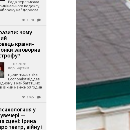
Рада переписала
римінального кодексу,
аборону на "доросле
1678
аразити: чому
ший
вець країни-
онки заговорив
строфу?
11.07.2026
Ігор Бартків
Цього тижня The
Economist віддав
одному з найбагатших
ів із ним майже 60 годин
1765
психологиня у
 увечері —
а сцені: Ірина
ро театр, війну і