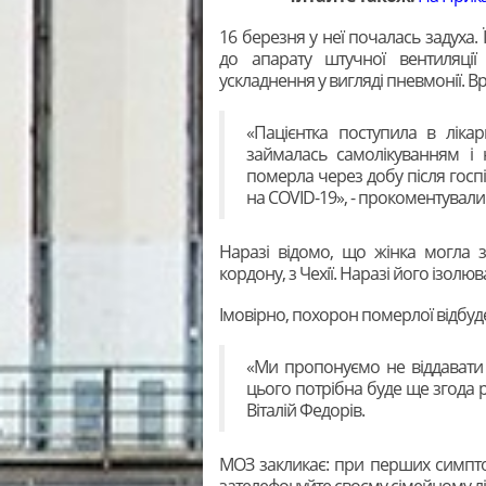
16 березня у неї почалась задуха. 
до апарату штучної вентиляції 
ускладнення у вигляді пневмонії. В
«Пацієнтка поступила в ліка
займалась самолікуванням і н
померла через добу після госпіт
на COVID-19», - прокоментували 
Наразі відомо, що жінка могла за
кордону, з Чехії. Наразі його ізолюв
Імовірно, похорон померлої відбуде
«Ми пропонуємо не віддавати 
цього потрібна буде ще згода р
Віталій Федорів.
МОЗ закликає: при перших симпт
зателефонуйте своєму сімейному л