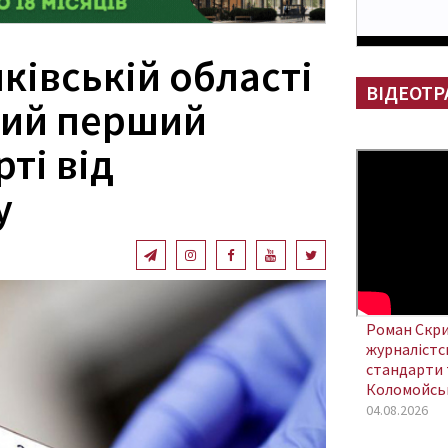
ківській області
ВІДЕОТР
ний перший
ті від
у
Роман Скри
журналістсь
стандарти 
Коломойсь
04.08.2026