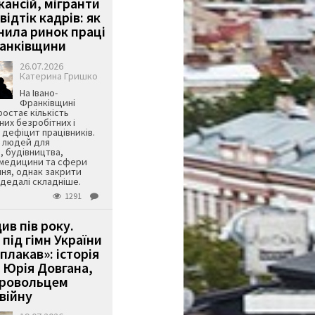
кансій, мігранти
 відтік кадрів: як
інила ринок праці
ранківщини
26.07.2026
Катерина Гришко
На Івано-
Франківщині
остає кількість
их безробітних і
дефіцит працівників.
є людей для
, будівництва,
 медицини та сфери
ня, однак закрити
є дедалі складніше.
1291
ив пів року.
під гімн України
 плакав»: історія
 Юрія Довгана,
бровольцем
війну