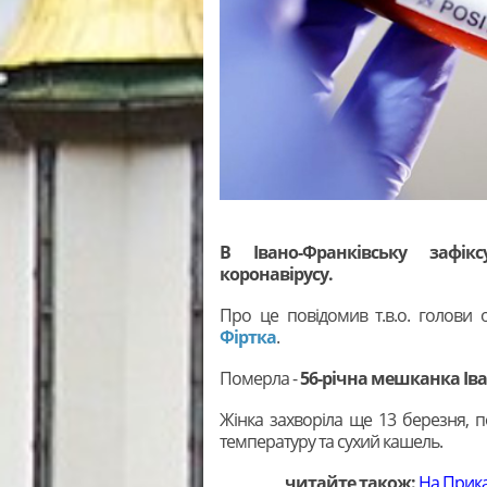
В Івано-Франківську зафі
коронавірусу.
Про це повідомив т.в.о. голови 
Фіртка
.
Померла -
56-річна мешканка Ів
Жінка захворіла ще 13 березня, 
температуру та сухий кашель.
читайте також:
На Прика