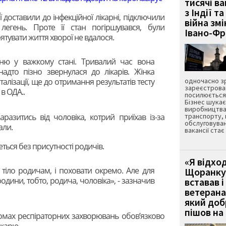
тисячі ва
з Індії та
Її доставили до інфекційної лікарні, підключили
війна зм
легень. Проте її стан погіршувався, були
Івано-Ф
рятувати життя хворої не вдалося.
рню у важкому стані. Тривалий час вона
адто пізно звернулася до лікарів. Жінка
алізації, ще до отримання результатів тесту
одночасно зр
зареєстрован
в ОДА..
посилюється 
Бізнес шука
виробництва
разитись від чоловіка, котрий приїхав із-за
транспорту,
обслуговуван
али.
вакансії ста
ться без присутності родичів.
«Я відход
тіло родичам, і поховати окремо. Але для
Щоранку 
одини, тобто, родича, чоловіка», - зазначив
вставав і
ветерана
який до
пішов на 
омах респіраторних захворювань обов’язково
ікарю.