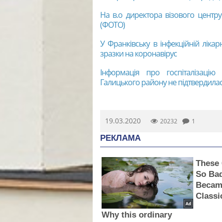
На в.о директора візового центру
(ФОТО)
У Франківську в інфекційній лікар
зразки на коронавірус
Інформація про госпіталізаці
Галицького району не підтвердилася
19.03.2020
20232
1
РЕКЛАМА
These
So Bad
Becam
Classi
Why this ordinary