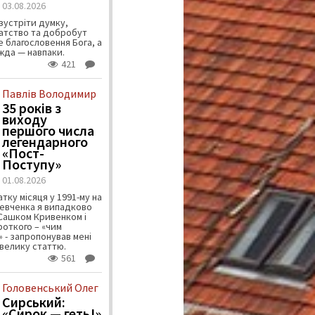
03.08.2026
зустріти думку,
атство та добробут
 благословення Бога, а
ужда — навпаки.
421
Павлів Володимир
35 років з
виходу
першого числа
легендарного
«Пост-
Поступу»
01.08.2026
тку місяця у 1991-му на
евченка я випадково
 Сашком Кривенком і
ороткого – «чим
 - запропонував мені
велику статтю.
561
Головенський Олег
Сирський:
«Сирок — геть!»