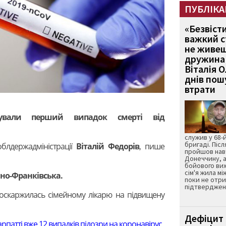
ПУБЛІКА
«Безвіст
важкий с
не живеш
дружина 
Віталія 
днів пошу
втрати
ксували перший випадок смерті від
служив у 68-
бригаді. Післ
облдержадміністрації
Віталій Федорів
, пише
пройшов нав
Донеччину, а
бойового вих
сім'я жила мі
ано-Франківська.
поки не отр
підтвердженн
поскаржилась сімейному лікарю на підвищену
Дефіцит 
рпатті вже 12 випадків підозри на коронавірус