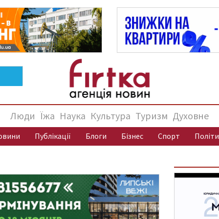
Люди
Їжа
Наука
Культура
Туризм
Духовне
овини
Публікації
Блоги
Бізнес
Спорт
Політи