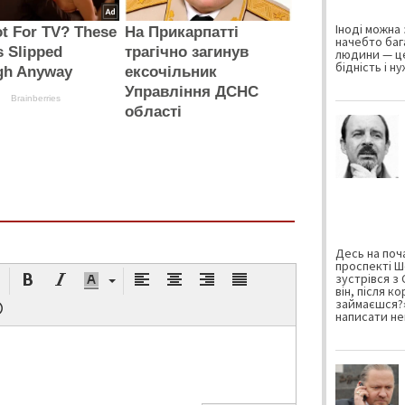
Іноді можна 
t For TV? These
На Прикарпатті
начебто баг
 Slipped
трагічно загинув
людини — це
бідність і н
gh Anyway
ексочільник
Управління ДСНС
Brainberries
області
Десь на поча
проспекті Ш
зустрівся з
він, після к
займаєшся?»
написати не