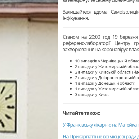
Залишайтеся вдома! Самоізоляці
інфікування.
Станом на 20:00 год 19 березня 
референс-лабораторії Центру гр
захворювання на коронавірус в так
10 випадків у Чернівецькій облас
2 випадки у Житомирській област
2 випадки у Київській області (й
2 випадки у Дніпропетровській о
1 випадок у Донецькій області;
1 випадок у Житомирській област
3 випадки у Києві.
Читайте також:
У Франківську лікарню на Матейка 
На Прикарпатті не всі місцеві ради