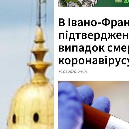
В Івано-Фран
підтвердже
випадок смер
коронавірус
19.03.2020, 20:18