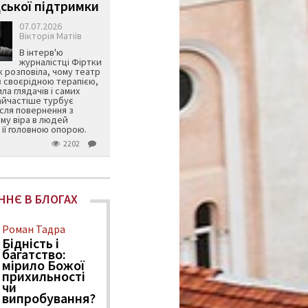
ської підтримки
07.07.2026
Вікторія Матіїв
В інтерв'ю
журналістці Фіртки
 розповіла, чому театр
в своєрідною терапією,
ила глядачів і самих
айчастіше турбує
ісля повернення з
му віра в людей
її головною опорою.
2202
ННЄ В БЛОГАХ
Роман Тадра
Бідність і
багатство:
мірило Божої
прихильності
чи
випробування?