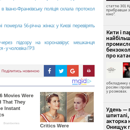
статтю 301 К
 в Івано-Франківську поліція склала протокол
прибравши з
кіно".
ні померла 56-річна жінка: у Києві перевірять
Кити і п
найбіль
ю через підозру на коронавірус мешканця
промисло
 - у чоловіка ГРЗ
бензокол
про ката
Поділитись новиною
обкладинку 
росіян і пров
у розмовах.
 6 Movies Were
 That They
e Instant
Удень — 
шпиталі,
cs
акторка н
Brainberries
Critics Were
Онищук п