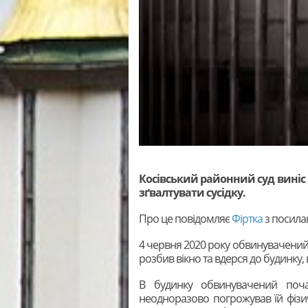
Косівський районний суд виніс
зґвалтувати сусідку.
Про це повідомляє
Фіртка
з посила
4 червня 2020 року обвинувачений,
розбив вікно та вдерся до будинку,
В будинку обвинувачений поча
неодноразово погрожував їй фіз