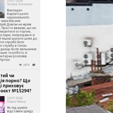
19.07.2026
Тетяна Ткаченко
Викладач
Карпатського
національного
 імені Василя
ій Довган не мріяв
. Просто вважав, що не
алишитися осторонь.
ні пари, попрощався зі
й пішов шукати шлях до
ятої спроби його
о службу в Силах
днощі після звільнення
тацію та роботу зі
ветеран розповів
Фіртки.
2674
ітей чи
ція порно? Що
і приховує
оєкт №15294?
16.07.2026
Павло Мінка
Як під шумок
відставки уряду