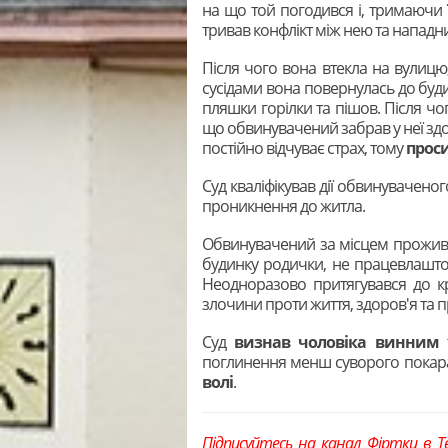
на що той погодився і, тримаючи ї
тривав конфлікт між нею та нападн
Після чого вона втекла на вулицю, 
сусідами вона повернулась до буд
пляшки горілки та пішов. Після чо
що обвинувачений забрав у неї здо
постійно відчуває страх, тому
проси
Суд кваліфікував дії обвинувачено
проникнення до житла.
Обвинувачений за місцем прожива
будинку родички, не працевлашто
Неодноразово притягувався до кр
злочини проти життя, здоров'я та п
Суд
визнав чоловіка винним
т
поглинення менш суворого покар
волі
.
Підписуйтесь на канал Фіртки в
T