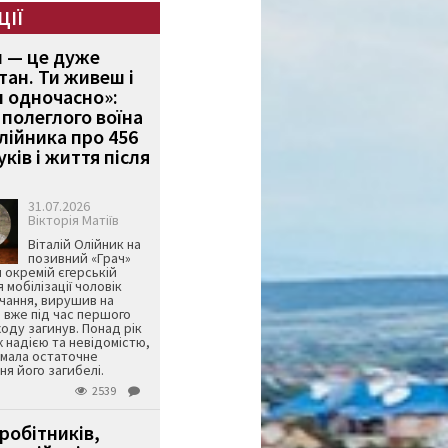
ЦІЇ
и — це дуже
тан. Ти живеш і
 одночасно»:
полеглого воїна
Олійника про 456
ків і життя після
31.07.2026
Вікторія Матіїв
Віталій Олійник на
позивний «Грач»
й окремій єгерській
я мобілізації чоловік
чання, вирушив на
 вже під час першого
оду загинув. Понад рік
ж надією та невідомістю,
имала остаточне
я його загибелі.
2539
робітників,