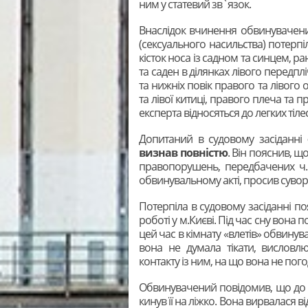
ним у статевий зв`язок.
Внаслідок вчинення обвинувачени
(сексуального насильства) потерп
кісток носа із садном та синцем, р
та саден в ділянках лівого передплі
та нижніх повік правого та лівого 
та лівої китиці, правого плеча та 
експерта відносяться до легких тіл
Допитаний в судовому засіданні
визнав повністю
. Він пояснив, 
правопорушень, передбачених ч.1 
обвинувальному акті, просив сувор
Потерпіла в судовому засіданні по
роботі у м.Києві. Під час сну вона п
цей час в кімнату «влетів» обвину
вона не думала тікати, висловлю
контакту із ним, на що вона не пог
Обвинувачений повідомив, що до ра
кинув її на ліжко. Вона вирвалася 