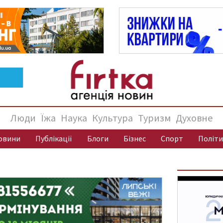
Люди
Їжа
Наука
Культура
Туризм
Духовне
овини
Публікації
Блоги
Бізнес
Спорт
Політи