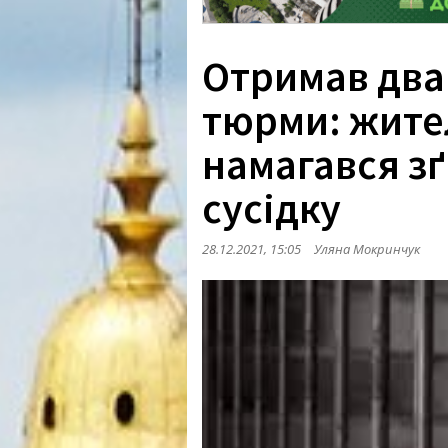
Отримав два
тюрми: жите
намагався з
сусідку
28.12.2021, 15:05
Уляна Мокринчук