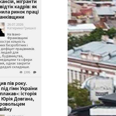
кансій, мігранти
 відтік кадрів: як
інила ринок праці
ранківщини
26.07.2026
Катерина Гришко
На Івано-
Франківщині
остає кількість
их безробітних і
дефіцит працівників.
є людей для
, будівництва,
 медицини та сфери
ня, однак закрити
є дедалі складніше.
1395
ив пів року.
під гімн України
 плакав»: історія
 Юрія Довгана,
бровольцем
війну