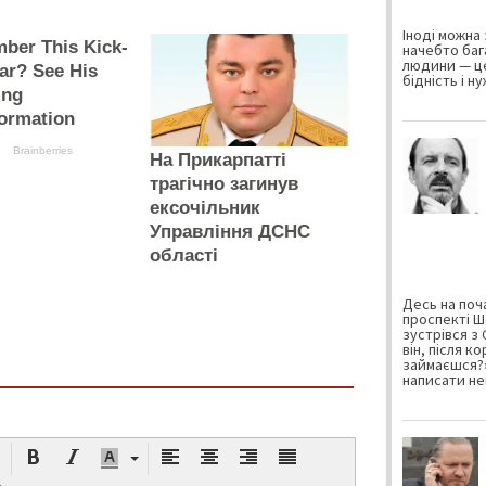
Іноді можна 
ber This Kick-
начебто баг
людини — це
ar? See His
бідність і н
ing
ormation
Brainberries
На Прикарпатті
трагічно загинув
ексочільник
Управління ДСНС
області
Десь на поча
проспекті Ш
зустрівся з
він, після к
займаєшся?»
написати не