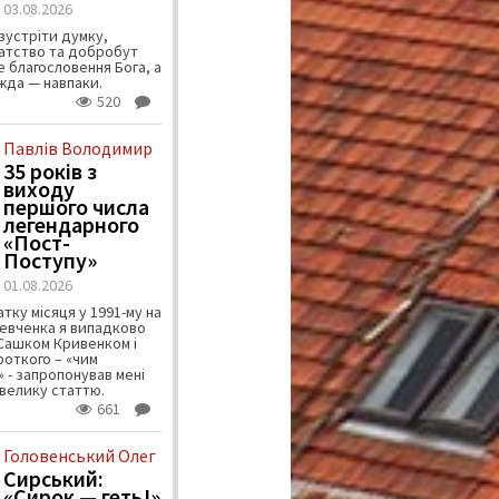
03.08.2026
зустріти думку,
атство та добробут
 благословення Бога, а
ужда — навпаки.
520
Павлів Володимир
35 років з
виходу
першого числа
легендарного
«Пост-
Поступу»
01.08.2026
тку місяця у 1991-му на
евченка я випадково
 Сашком Кривенком і
ороткого – «чим
 - запропонував мені
велику статтю.
661
Головенський Олег
Сирський:
«Сирок — геть!»