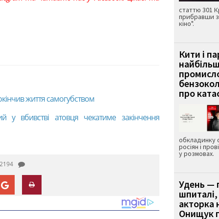
статтю 301 К
прибравши з
кіно".
Кити і п
найбіль
промисло
бензокол
про ката
окінчив життя самогубством
ий у вбивстві атовця чекатиме закінчення
обкладинку 
росіян і пров
у розмовах.
2194
Удень — 
шпиталі,
акторка н
Онищук п