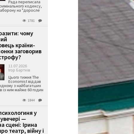
Рада переписала
римінального кодексу,
аборону на "доросле
1781
аразити: чому
ший
вець країни-
онки заговорив
строфу?
11.07.2026
Ігор Бартків
Цього тижня The
Economist віддав
одному з найбагатших
ів із ним майже 60 годин
1844
психологиня у
 увечері —
а сцені: Ірина
ро театр, війну і