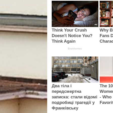
Think Your Crush
Why B
Doesn't Notice You?
Fans D
Think Again
Charac
Brainberries
Два тіла і
The 10
передсмертна
Women
записка: стали відомі
- Who 
подробиці трагедії у
Favori
Франківську