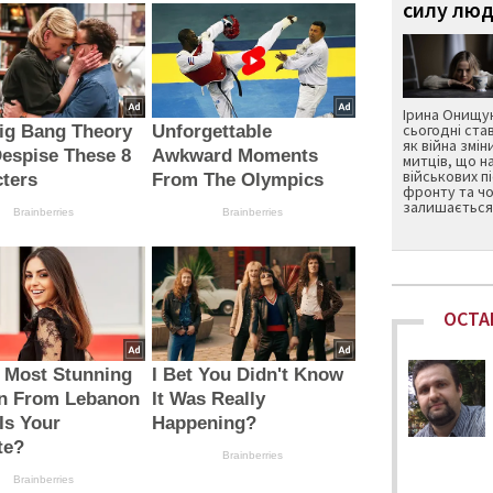
силу люд
Ірина Онищук
сьогодні ста
ig Bang Theory
Unforgettable
як війна змін
espise These 8
Awkward Moments
митців, що н
військових п
ters
From The Olympics
фронту та чо
залишається 
Brainberries
Brainberries
ОСТА
 Most Stunning
I Bet You Didn't Know
 From Lebanon
It Was Really
Is Your
Happening?
te?
Brainberries
Brainberries