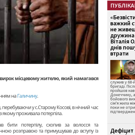
ПУБЛІКА
«Безвіст
важкий с
не живеш
дружина 
Віталія 
днів пошу
втрати
 вирок місцевому жителю, який намагався
служив у 68-
бригаді. Післ
пройшов нав
Донеччину, а
нням на
Галичину
.
бойового вих
сім'я жила мі
 перебуваючи у с.Старому Косові, в нічний час
поки не отр
підтвердженн
 в якому проживала потерпіла.
в бити потерпілу, схопив за волосся та
Дефіцит 
ичною розправою та примушував до вступу із