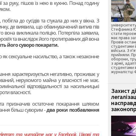
ї за руку, пішов із нею в кухню. Понад годину
иком.
побігла до сусідів та стукала до них у вікна. З
університету
инку, де виявила, що обвинувачений випив пів
Стефаника Юр
го вона викликала поліцію. Потерпіла заявила,
стати героєм
має права з
ров’я та внаслідок його протиправних дій вона
Провів остан
ть його суворо покарати.
студентами 
війська. З п'
прийняли. Пр
го як сексуальне насильство, а також незаконне
оборони, тру
з армії, адап
студентами 
журналістці 
ння характеризується негативно, проживає у
ваний, нерухомого майна у власності не має.
имінальної відповідальності за насильницькі
Захист д
роти власності.
легаліза
насправд
а призначив остаточне покарання шляхом
законопр
ання більш суворим -
два роки позбавлення
elegram
та читайте нас у
Facebook
. Цікаві та