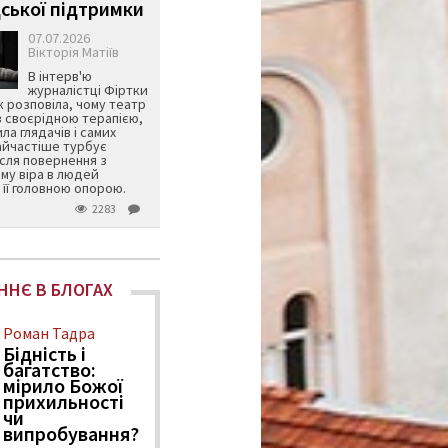
ської підтримки
07.07.2026
Вікторія Матіїв
В інтерв'ю
журналістці Фіртки
 розповіла, чому театр
в своєрідною терапією,
ила глядачів і самих
айчастіше турбує
ісля повернення з
му віра в людей
її головною опорою.
2283
ННЄ В БЛОГАХ
Роман Тадра
Бідність і
багатство:
мірило Божої
прихильності
чи
випробування?