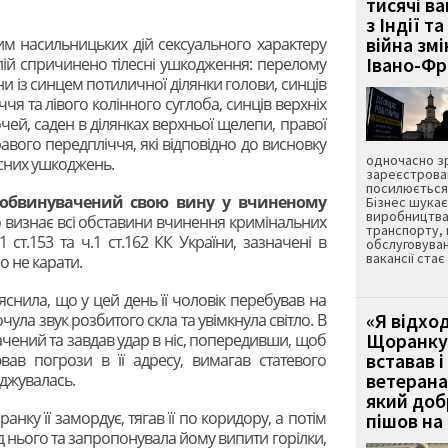
тисячі ва
з Індії та
війна зм
м насильницьких дій сексуального характеру
Івано-Ф
ілій спричинено тілесні ушкодження: перелому
ани із синцем потиличної ділянки голови, синців
ччя та лівого колінного суглоба, синців верхніх
очей, саден в ділянках верхньої щелепи, правої
правого передпліччя, які відповідно до висновку
одночасно зр
есних ушкоджень.
зареєстрован
посилюється 
обвинувачений свою вину у вчиненому
Бізнес шука
виробництва
що визнає всі обставини вчинення кримінальних
транспорту,
ст.153 та ч.1 ст.162 КК України, зазначені в
обслуговуван
вакансії ста
о не карати.
яснила, що у цей день її чоловік перебував на
«Я відход
очула звук розбитого скла та увімкнула світло. В
Щоранку 
вачений та завдав удар в ніс, попередивши, щоб
вставав і
вав погрози в її адресу, вимагав статевого
ветерана
оджувалась.
який до
нку її замордує, тягав її по коридору, а потім
пішов на 
від нього та запропонувала йому випити горілки,