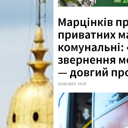
Марцінків п
приватних м
комунальні: 
звернення м
— довгий пр
29.08.2025, 19:29