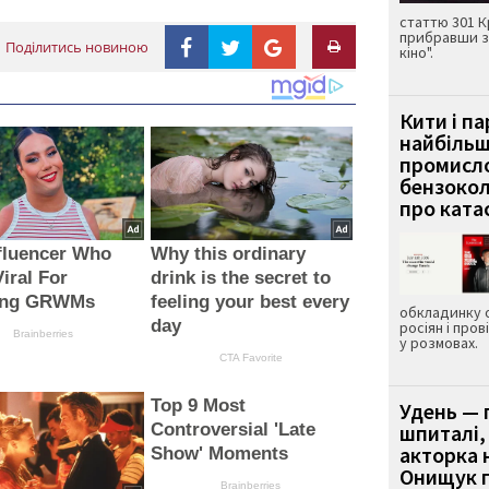
статтю 301 К
прибравши з
Поділитись новиною
кіно".
Кити і п
найбіль
промисло
бензокол
про ката
fluencer Who
Why this ordinary
iral For
drink is the secret to
ring GRWMs
feeling your best every
обкладинку 
day
росіян і пров
Brainberries
у розмовах.
CTA Favorite
Top 9 Most
Удень — 
Controversial 'Late
шпиталі,
акторка н
Show' Moments
Онищук п
Brainberries