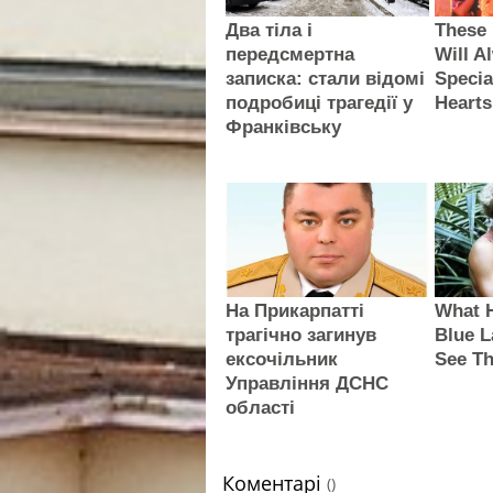
Два тіла і
These 
передсмертна
Will A
записка: стали відомі
Specia
подробиці трагедії у
Hearts
Франківську
На Прикарпатті
What 
трагічно загинув
Blue 
ексочільник
See T
Управління ДСНС
області
Коментарі
()