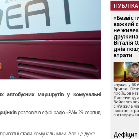
ПУБЛІКА
«Безвіст
важкий с
не живеш
дружина 
Віталія 
днів пошу
втрати
служив у 68-
бригаді. Післ
пройшов нав
их автобусних маршрутів у комунальні
Донеччину, а
бойового вих
сім'я жила мі
поки не отр
рцінків
розповів в ефірі радіо «РАІ» 29 серпня,
підтвердженн
 приватні стали комунальними. Але це дуже
Дефіцит 