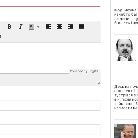
Іноді можна 
начебто баг
людини — це
бідність і н
Десь на поча
проспекті Ш
зустрівся з
він, після к
займаєшся?»
написати не