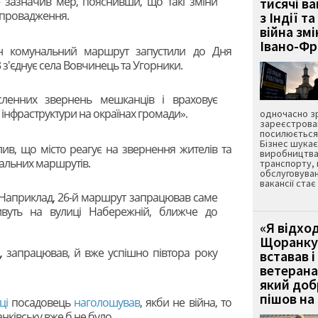
 зазначив мер, пояснивши, що такі зміни
тисячі ва
впровадження.
з Індії та
війна зм
Івано-Ф
ин комунальний маршрут запустили до Дня
з'єднує села Вовчинець та Угорники.
сленних звернень мешканців і враховує
інфраструктури на окраїнах громади».
одночасно зр
зареєстрован
посилюється 
Бізнес шука
лив, що місто реагує на звернення жителів та
виробництва
нальних маршрутів.
транспорту,
обслуговуван
вакансії ста
. Наприклад, 26-й маршрут запрацював саме
вуть на вулиці Набережній, ближче до
«Я відход
Щоранку 
 запрацював, й вже успішно півтора року
вставав і
ветерана
який до
пішов на 
ці
посадовець
наголошував
, якби не війна, то
нківську вже б не було.