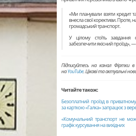
«Ми планували взяти кредит та 
внесла свої корективи. Проте, 
громадський транспорт.
У цілому стоїть завдання 
забезпечити якісний проїзд», 
Підписуйтесь на канал Фіртки 
на
YouTubе
. Цікаві та актуальні но
Читайте також:
Безоплатний проїзд в приватному 
за карткою «Галка» запрацює з вер
«Комунальний транспорт не може
графік курсування на вихідних