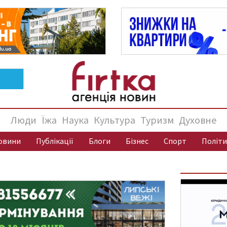
Люди
Їжа
Наука
Культура
Туризм
Духовне
овини
Публікації
Блоги
Бізнес
Спорт
Політи