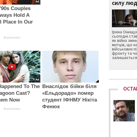
силу люд
'90s Couples
lways Hold A
l Place In Our
Ірина Онищук
сьогодні ста
Brainberries
як війна змін
митців, що н
військових п
фронту та чо
залишається 
Happened To The
Внаслідок бійки біля
ОСТА
Lagoon Cast?
«Ельдорадо» помер
hem Now
студент ІФНМУ Нікіта
Фенюк
Brainberries