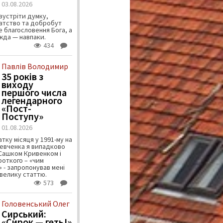
03.08.2026
зустріти думку,
атство та добробут
 благословення Бога, а
ужда — навпаки.
434
Павлів Володимир
35 років з
виходу
першого числа
легендарного
«Пост-
Поступу»
01.08.2026
тку місяця у 1991-му на
евченка я випадково
 Сашком Кривенком і
ороткого – «чим
 - запропонував мені
велику статтю.
573
Головенський Олег
Сирський:
«Сирок — геть!»