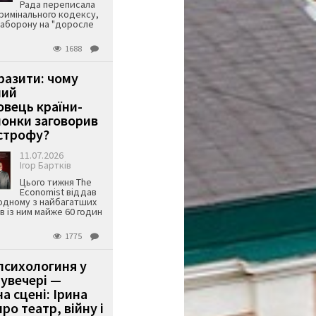
Рада переписала
римінального кодексу,
аборону на "доросле
1688
аразити: чому
ший
вець країни-
онки заговорив
строфу?
11.07.2026
Ігор Бартків
Цього тижня The
Economist віддав
одному з найбагатших
ів із ним майже 60 годин
1775
психологиня у
 увечері —
а сцені: Ірина
ро театр, війну і