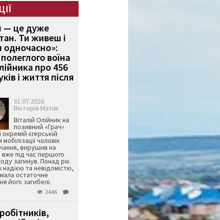
ЦІЇ
и — це дуже
тан. Ти живеш і
 одночасно»:
полеглого воїна
Олійника про 456
ків і життя після
31.07.2026
Вікторія Матіїв
Віталій Олійник на
позивний «Грач»
й окремій єгерській
я мобілізації чоловік
чання, вирушив на
 вже під час першого
оду загинув. Понад рік
ж надією та невідомістю,
имала остаточне
я його загибелі.
2446
робітників,