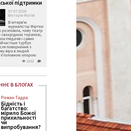
ської підтримки
07.07.2026
Вікторія Матіїв
В інтерв'ю
журналістці Фіртки
 розповіла, чому театр
в своєрідною терапією,
ила глядачів і самих
айчастіше турбує
ісля повернення з
му віра в людей
її головною опорою.
2212
ННЄ В БЛОГАХ
Роман Тадра
Бідність і
багатство:
мірило Божої
прихильності
чи
випробування?