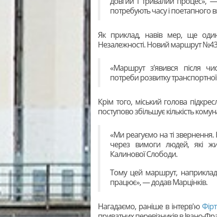
довгий і тривалий процес», —
потребують часу і поетапного 
Як приклад, навів мер, ще од
Незалежності. Новий маршрут №43 
«Маршрут з’явився після чи
потреби розвитку транспортної 
Крім того, міський голова підкрес
поступово збільшує кількість кому
«Ми реагуємо на ті звернення
через вимоги людей, які жи
Калинової Слободи.
Тому цей маршрут, наприклад,
працює», — додав Марцінків.
Нагадаємо, раніше в інтерв'ю
Фірт
приватних перевізників в Івано-Фра