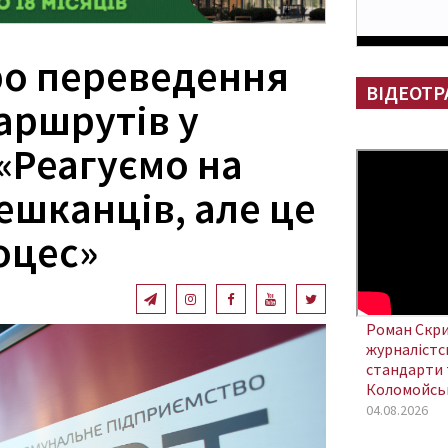
ро переведення
ВІДЕОТР
аршрутів у
«Реагуємо на
ешканців, але це
оцес»
Роман Скри
журналістсь
стандарти 
Коломойсь
04.08.2026