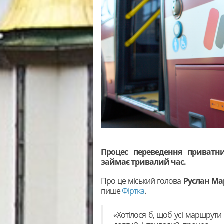
Процес переведення приватн
займає тривалий час.
Про це міський голова
Руслан Ма
пише
Фіртка
.
«Хотілося б, щоб усі маршрути