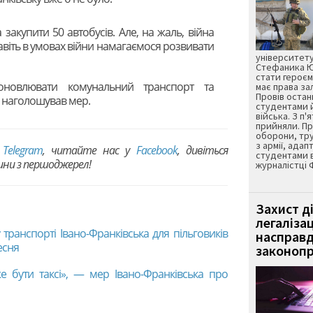
закупити 50 автобусів. Але, на жаль, війна
навіть в умовах війни намагаємося розвивати
університету
Стефаника Юр
стати героєм
оновлювати комунальний транспорт та
має права з
Провів остан
— наголошував мер.
студентами 
війська. З п'
прийняли. Пр
оборони, тру
з армії, адап
в
Telegram
, читайте нас у
Facebook
, дивіться
студентами 
вини з першоджерел!
журналістці 
Захист д
легаліза
транспорті Івано-Франківська для пільговиків
насправд
есня
законопр
 бути таксі», — мер Івано-Франківська про