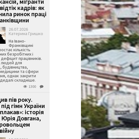
кансій, мігранти
 відтік кадрів: як
інила ринок праці
ранківщини
26.07.2026
Катерина Гришко
На Івано-
Франківщині
остає кількість
их безробітних і
дефіцит працівників.
є людей для
, будівництва,
 медицини та сфери
ня, однак закрити
є дедалі складніше.
1300
ив пів року.
під гімн України
 плакав»: історія
 Юрія Довгана,
бровольцем
війну