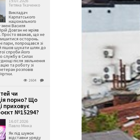
19.07.2026
Тетяна Ткаченко
Викладач
Карпатського
національного
 імені Василя
ій Довган не мріяв
. Просто вважав, що не
алишитися осторонь.
ні пари, попрощався зі
й пішов шукати шлях до
ятої спроби його
о службу в Силах
днощі після звільнення
тацію та роботу зі
ветеран розповів
Фіртки.
2604
ітей чи
ція порно? Що
і приховує
оєкт №15294?
16.07.2026
Павло Мінка
Як під шумок
відставки уряду