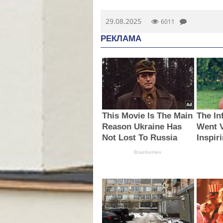
29.08.2025
6011
РЕКЛАМА
This Movie Is The Main
The In
Reason Ukraine Has
Went V
Not Lost To Russia
Inspi
Brainberries