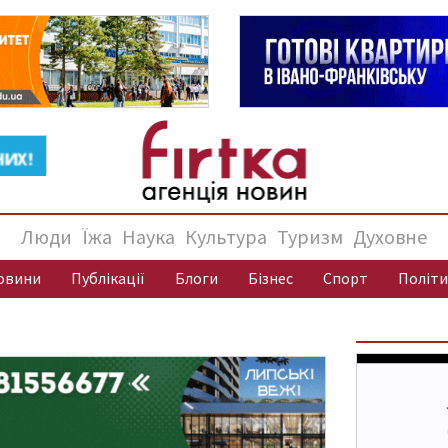
Люди
Їжа
Наука
Культура
Туризм
Духовне
овини
Публікації
Блоги
Бізнес
Спорт
Політи