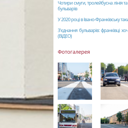
Чотири смуги, тролейбусна лінія т
бульварів
У 2020 році в Івано-Франківську та
З'єднання бульварів: франківці хо
(ВІДЕО)
Фотогалерея