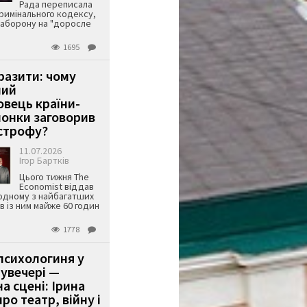
Рада переписала
римінального кодексу,
аборону на "доросле
1695
аразити: чому
ший
вець країни-
онки заговорив
строфу?
11.07.2026
Ігор Бартків
Цього тижня The
Economist віддав
одному з найбагатших
ів із ним майже 60 годин
1778
психологиня у
 увечері —
а сцені: Ірина
ро театр, війну і