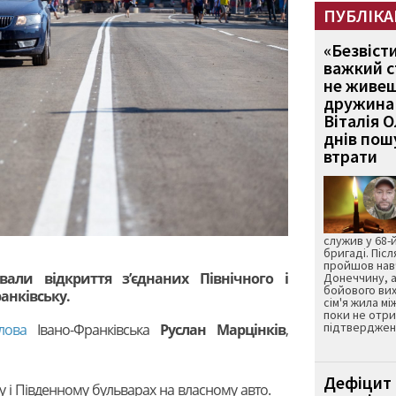
ПУБЛІКА
«Безвіст
важкий с
не живеш
дружина 
Віталія 
днів пошу
втрати
служив у 68-
бригаді. Післ
пройшов нав
ували відкриття з’єднаних Північного і
Донеччину, а
бойового вих
анківську.
сім'я жила мі
поки не отр
підтвердженн
лова
Івано-Франківська
Руслан Марцінків
,
Дефіцит 
у і Південному бульварах на власному авто.