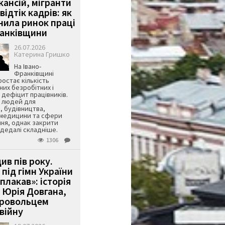
кансій, мігранти
 відтік кадрів: як
інила ринок праці
ранківщини
26.07.2026
Катерина Гришко
На Івано-
Франківщині
остає кількість
их безробітних і
дефіцит працівників.
є людей для
, будівництва,
 медицини та сфери
ня, однак закрити
є дедалі складніше.
1306
ив пів року.
під гімн України
 плакав»: історія
 Юрія Довгана,
бровольцем
війну