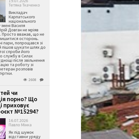
19.07.2026
Тетяна Ткаченко
Викладач
Карпатського
національного
 імені Василя
ій Довган не мріяв
. Просто вважав, що не
алишитися осторонь.
ні пари, попрощався зі
й пішов шукати шлях до
ятої спроби його
о службу в Силах
днощі після звільнення
тацію та роботу зі
ветеран розповів
Фіртки.
2608
ітей чи
ція порно? Що
і приховує
оєкт №15294?
16.07.2026
Павло Мінка
Як під шумок
відставки уряду