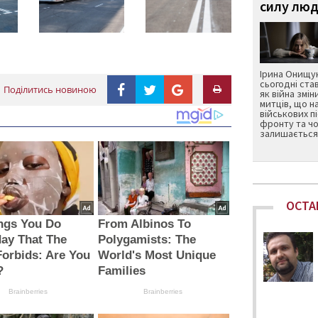
силу люд
Ірина Онищук
сьогодні ста
Поділитись новиною
як війна змін
митців, що н
військових п
фронту та чо
залишається 
ОСТА
ngs You Do
From Albinos To
ay That The
Polygamists: The
Forbids: Are You
World's Most Unique
?
Families
Brainberries
Brainberries