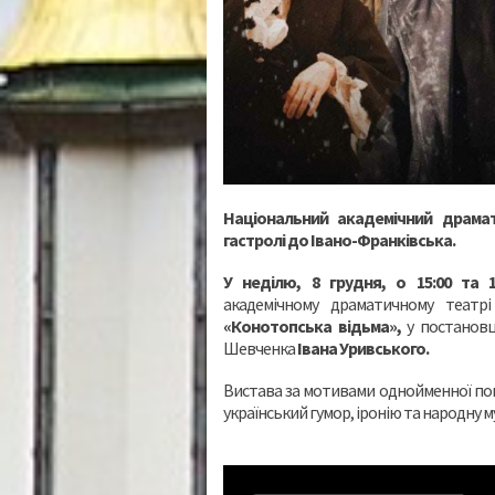
Національний академічний драма
гастролі до Івано-Франківська.
У неділю, 8 грудня, о 15:00 та 1
академічному драматичному театр
«Конотопська відьма»,
у постановці
Шевченка
Івана Уривського
.
Вистава за мотивами однойменної пові
український гумор, іронію та народну 