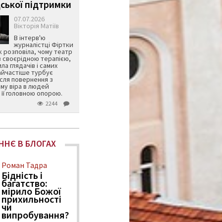
ської підтримки
07.07.2026
Вікторія Матіїв
В інтерв'ю
журналістці Фіртки
 розповіла, чому театр
в своєрідною терапією,
ила глядачів і самих
айчастіше турбує
ісля повернення з
му віра в людей
її головною опорою.
2244
ННЄ В БЛОГАХ
Роман Тадра
Бідність і
багатство:
мірило Божої
прихильності
чи
випробування?