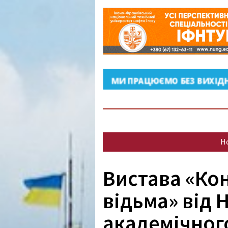
Н
Вистава «Ко
відьма» від 
академічного