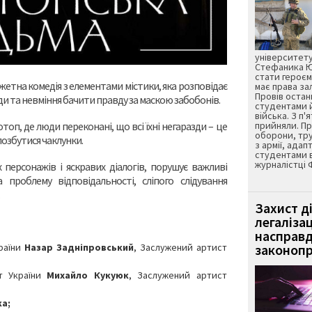
університету
Стефаника Юр
стати героєм
жетна комедія з елементами містики, яка розповідає
має права з
Провів остан
ди та невміння бачити правду за маскою забобонів.
студентами 
війська. З п'
отоп, де люди переконані, що всі їхні негаразди – це
прийняли. Пр
оборони, тру
позбутися чаклунки.
з армії, адап
студентами 
журналістці 
персонажів і яскравих діалогів, порушує важливі
 проблему відповідальності, сліпого слідування
Захист д
легаліза
насправд
раїни
Назар Задніпровський
, Заслужений артист
законопр
ст України
Михайло Кукуюк
, Заслужений артист
а;