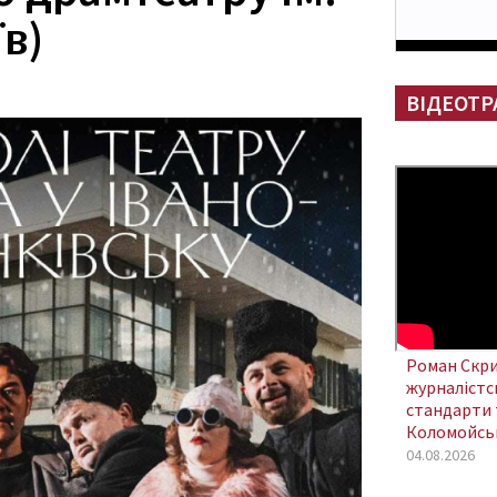
їв)
ВІДЕОТР
Роман Скри
журналістсь
стандарти 
Коломойсь
04.08.2026