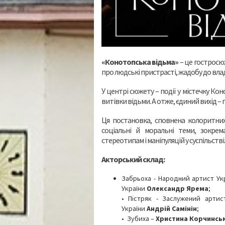
«Конотопська відьма»
– це гостросю
про людські пристрасті, жадобу до вла
У центрі сюжету – події у містечку Кон
витівки відьми. А отже, єдиний вихід – 
Ця постановка, сповнена колоритних 
соціальні й моральні теми, зокрема
стереотипам і маніпуляцій у суспільстві.
Акторський склад:
Забрьоха - Народний артист Ук
України
Олександр Ярема
;
• Пістряк - Заслужений арти
України
Андрій Самінін
;
• Зубиха –
Христина Корчинськ