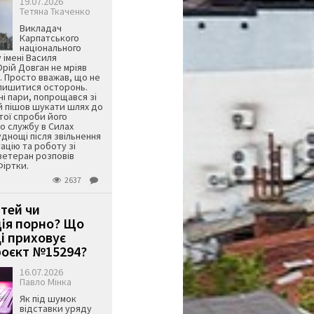
19.07.2026
Тетяна Ткаченко
Викладач
Карпатського
національного
 імені Василя
ій Довган не мріяв
. Просто вважав, що не
алишитися осторонь.
ні пари, попрощався зі
й пішов шукати шлях до
ятої спроби його
о службу в Силах
днощі після звільнення
тацію та роботу зі
ветеран розповів
Фіртки.
2637
ітей чи
ція порно? Що
і приховує
оєкт №15294?
16.07.2026
Павло Мінка
Як під шумок
відставки уряду