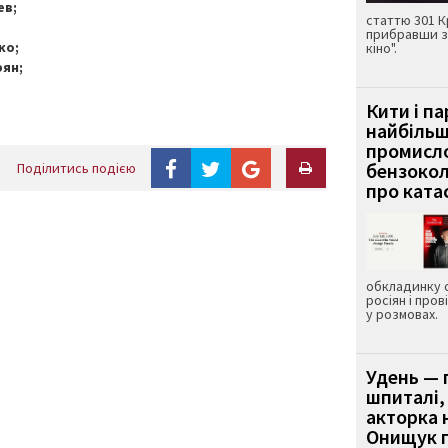
ев;
статтю 301 К
прибравши з
ко;
кіно".
рян;
Кити і п
найбіль
промисло
бензокол
Поділитись подією
про ката
обкладинку 
росіян і пров
у розмовах.
Удень — 
шпиталі,
акторка н
Онищук п