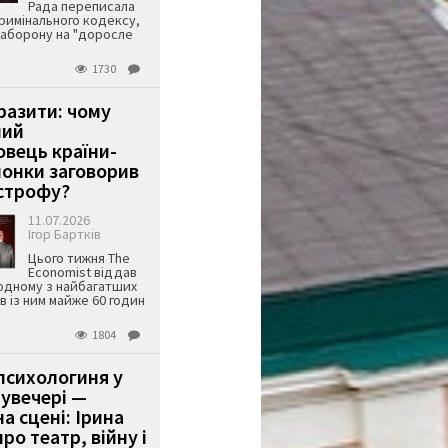
Рада переписала
римінального кодексу,
аборону на "доросле
1730
аразити: чому
ший
вець країни-
онки заговорив
строфу?
11.07.2026
Ігор Бартків
Цього тижня The
Economist віддав
одному з найбагатших
ів із ним майже 60 годин
1804
психологиня у
 увечері —
а сцені: Ірина
ро театр, війну і