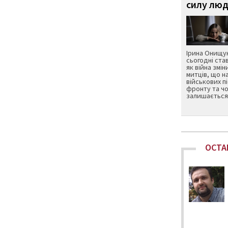
силу люд
Ірина Онищук
сьогодні ста
як війна змін
митців, що н
військових п
фронту та чо
залишається 
ОСТА