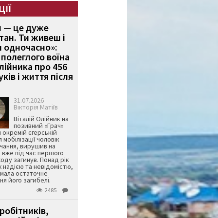
ЦІЇ
и — це дуже
тан. Ти живеш і
 одночасно»:
полеглого воїна
Олійника про 456
ків і життя після
31.07.2026
Вікторія Матіїв
Віталій Олійник на
позивний «Грач»
й окремій єгерській
я мобілізації чоловік
чання, вирушив на
 вже під час першого
оду загинув. Понад рік
ж надією та невідомістю,
имала остаточне
я його загибелі.
2485
робітників,