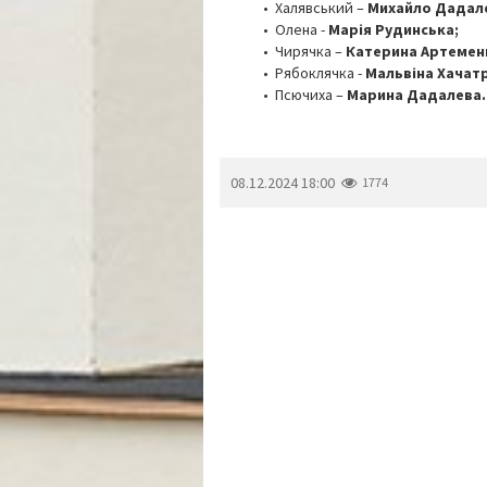
• Халявський –
Михайло Дадал
• Олена -
Марія Рудинська;
• Чирячка –
Катерина Артемен
• Рябоклячка -
Мальвіна Хачат
• Псючиха –
Марина Дадалева.
08.12.2024 18:00
1774