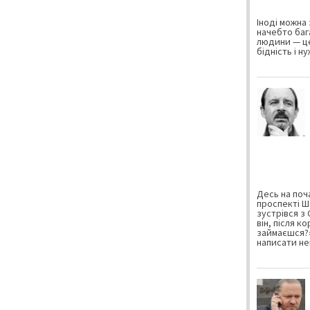
Іноді можна 
начебто баг
людини — це
бідність і н
Десь на поча
проспекті Ш
зустрівся з
він, після к
займаєшся?»
написати не