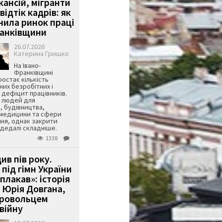
кансій, мігранти
 відтік кадрів: як
інила ринок праці
ранківщини
26.07.2026
Катерина Гришко
На Івано-
Франківщині
остає кількість
их безробітних і
дефіцит працівників.
є людей для
, будівництва,
 медицини та сфери
ня, однак закрити
є дедалі складніше.
1338
ив пів року.
під гімн України
 плакав»: історія
 Юрія Довгана,
бровольцем
війну