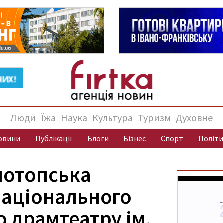
Люди
Їжа
Наука
Культура
Туризм
Духовне
овини
Публікації
Блоги
Бізнес
Спорт
Політи
нотопська
Національного
 драмтеатру ім.