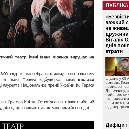
ПУБЛІКА
«Безвіст
важкий с
не живеш
дружина 
Віталія 
днів пошу
втрати
тичний театр імені Івана Франка вирушає на
8:00 год
в Івано-Франківському національному
служив у 68-
і ім. Івана Франка відбудеться показ
вистави
бригаді. Післ
 лауреата Національної премії України ім. Тараса
пройшов нав
Донеччину, а
бойового вих
сім'я жила мі
сті Григорія Квітки-Основ’яненка втілює глибокий
поки не отр
підтвердженн
мудрість, що залишаються актуальними й сьогодні.
Дефіцит 