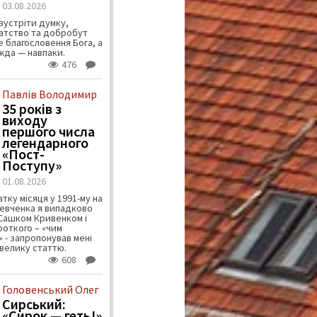
03.08.2026
зустріти думку,
атство та добробут
 благословення Бога, а
ужда — навпаки.
476
Павлів Володимир
35 років з
виходу
першого числа
легендарного
«Пост-
Поступу»
01.08.2026
тку місяця у 1991-му на
евченка я випадково
 Сашком Кривенком і
ороткого – «чим
 - запропонував мені
велику статтю.
608
Головенський Олег
Сирський:
«Сирок — геть!»