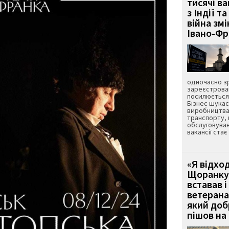
тисячі ва
з Індії та
війна зм
Івано-Ф
одночасно зр
зареєстрован
посилюється 
Бізнес шука
виробництва
транспорту,
обслуговуван
вакансії ста
«Я відход
Щоранку 
вставав і
ветерана
який до
пішов на 