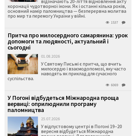
відзначають 20-ліття відновлення акту
коронації чудотворної ікони. Як і останні кілька років,
основний намір паломництва — безперервна молитва
про мир та перемогу України у війні.
1537
Притча про милосердного самарянина: урок
допомоги та людяності, актуальний і
сьогодні
01.08.2026
У Святому Письмі є притча, що вчить
милосердю і взаємодопомозі, яку часто
наводять як приклад для сучасного
суспільства.
6069
У Погоні відбудеться Міжнародна проща
вервиці: оприлюднили програму
паломництва
25.07.2026
У відпустовому центрі в Погоні 19–20
вересня відбудеться Міжнародна
проща вервиці. Для паломників