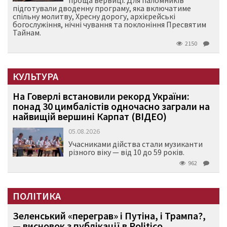
підготували дводенну програму, яка включатиме
спільну молитву, Хресну дорогу, архієрейські
богослужіння, нічні чування та поклоніння Пресвятим
Тайнам.
2150
КУЛЬТУРА
На Говерлі встановили рекорд України:
понад 30 цимбалістів одночасно заграли на
найвищій вершині Карпат (ВІДЕО)
05.08.2026
Учасниками дійства стали музиканти
різного віку — від 10 до 59 років.
962
ПОЛІТИКА
Зеленський «переграв» і Путіна, і Трампа?,
— висновок з публікації в Politico