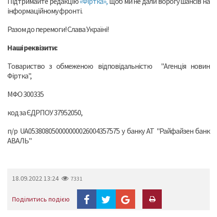
Підтримайте редакцію
«Фіртка»,
щоб ми не дали ворогу шансів на
інформаційному фронті.
Разом до перемоги! Слава Україні!
Наші реквізити:
Товариство з обмеженою відповідальністю "Агенція новин
Фіртка",
МФО 300335
код за ЄДРПОУ 37952050,
п/р UA053808050000000026004357575 у банку АТ "Райфайзен банк
АВАЛЬ"
18.09.2022 13:24
7331
Поділитись подією