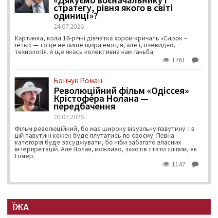
стратегу, рівня якого в світі
одиниці»?
24.07.2026
Картинка, коли 16-річні дівчатка хором кричать «Сирок –
геть!» — то це не лише щира емоція, але і, очевидно,
технологія. А ще якась колективна нам ганьба.
1761
Бончук Роман
Революційний фільм «Одіссея»
Крістофера Нолана —
передбачення
20.07.2026
Фільм революційний, бо має широку візуальну павутину. І в
цій павутині кожен буде плутатись по-своєму. Певна
категорія буде засуджувати, бо ніби забагато власних
інтерпретацій. Але Нолан, можливо, захотів стати сліпим, як
Гомер.
1147
ЇЖА