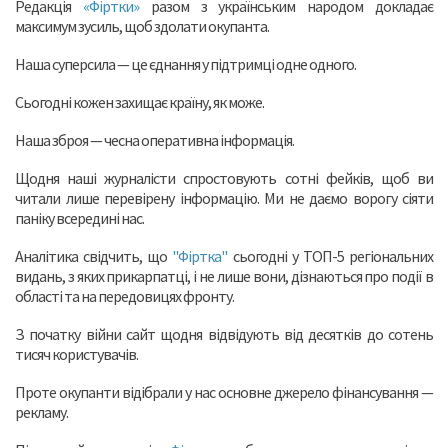
Редакція
«Фіртки»
разом з українським народом докладає
максимум зусиль, щоб здолати окупанта.
Наша суперсила — це єднання у підтримці одне одного.
Сьогодні кожен захищає країну, як може.
Наша зброя — чесна оперативна інформація.
Щодня наші журналісти спростовують сотні фейків, щоб ви
читали лише перевірену інформацію. Ми не даємо ворогу сіяти
паніку всередині нас.
Аналітика свідчить, що
"Фіртка"
сьогодні у ТОП-5 регіональних
видань, з яких прикарпатці, і не лише вони, дізнаються про події в
області та на передовицях фронту.
З початку війни сайт щодня відвідують від десятків до сотень
тисяч користувачів.
Проте окупанти відібрали у нас основне джерело фінансування —
рекламу.