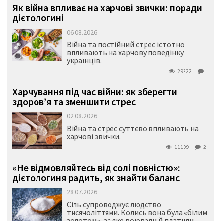
Як війна впливає на харчові звички: поради
дієтологині
06.08.2026
Війна та постійний стрес істотно
впливають на харчову поведінку
українців.
29222
Харчування під час війни: як зберегти
здоров’я та зменшити стрес
02.08.2026
Війна та стрес суттєво впливають на
харчові звички.
11109
2
«Не відмовляйтесь від солі повністю»:
дієтологиня радить, як знайти баланс
28.07.2026
Сіль супроводжує людство
тисячоліттями. Колись вона була «білим
золотом», за яке воювали й платили