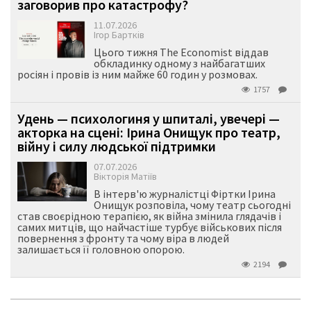
заговорив про катастрофу?
11.07.2026
Ігор Бартків
Цього тижня The Economist віддав
обкладинку одному з найбагатших
росіян і провів із ним майже 60 годин у розмовах.
1757
Удень — психологиня у шпиталі, увечері —
акторка на сцені: Ірина Онищук про театр,
війну і силу людської підтримки
07.07.2026
Вікторія Матіїв
В інтерв'ю журналістці Фіртки Ірина
Онищук розповіла, чому театр сьогодні
став своєрідною терапією, як війна змінила глядачів і
самих митців, що найчастіше турбує військових після
повернення з фронту та чому віра в людей
залишається її головною опорою.
2194