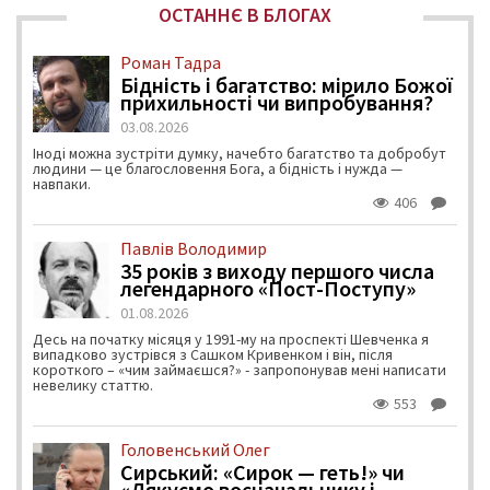
ОСТАННЄ В БЛОГАХ
Роман Тадра
Бідність і багатство: мірило Божої
прихильності чи випробування?
03.08.2026
Іноді можна зустріти думку, начебто багатство та добробут
людини — це благословення Бога, а бідність і нужда —
навпаки.
406
Павлів Володимир
35 років з виходу першого числа
легендарного «Пост-Поступу»
01.08.2026
Десь на початку місяця у 1991-му на проспекті Шевченка я
випадково зустрівся з Сашком Кривенком і він, після
короткого – «чим займаєшся?» - запропонував мені написати
невелику статтю.
553
Головенський Олег
Сирський: «Сирок — геть!» чи
«Дякуємо воєначальнику і