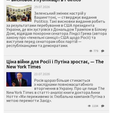
29.07.2026
Зеленський змінює настрій у
Вашингтоні, — стверджує видання
Politico. Такі висновки видання робить
за результатами перебування в США президента
України, де він зустрівся з Дональдом Трампом в Білому
Домі, відвідав похорони сенатора Ліндсі Грема (автора
закону про «пекельні санкції» США щодо Росії) та
виступив перед сенаторам обох партій —
республіканцями та демократами.
779
Ціна війни для Росії і Путіна зростає, — The
New York Times
23.07.2026
Росія щораз більше стикається
з наслідками повномасштабного
вторгнення в Україну. Про це пише The
New York Times в статті-аналізі книги доктора Анни
Нотте «Ми переживемо їх: Глобальна кампанія Путіна з
метою перемогти Захід».
1104