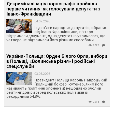
Декриміналізація порнографії пройшла
перше читання: як голосували депутати з
Івано-Франківщини
14.07.2026
Із дев'яти народних депутатів, обраних
від Івано-Франківщини, п'ятеро
підтримали документ, одна депутатка утрималася, ще
четверо не підтримали його різними способами.
2075
Україна-Польща: Орден Білого Орла, вибори
в Польщі, «Волинська різня» і російські
спецслужби
03.07.2026
Президент Польщі Кароль Навроцький
(колишній боксер і сутенер, яким його
називають політичні опоненти) нещодавно очолив
рейтинг довіри серед польських політиків із
рекордними 54,8%.
2534