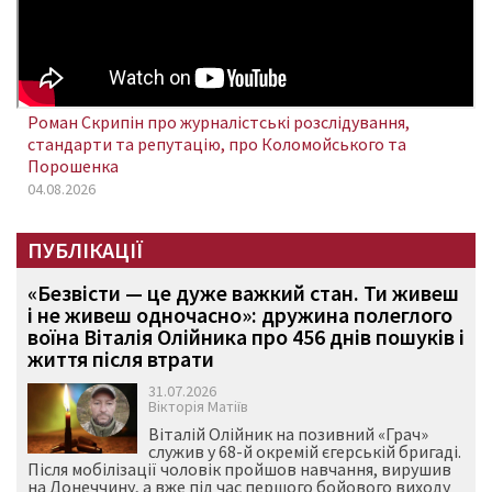
Роман Скрипін про журналістські розслідування,
стандарти та репутацію, про Коломойського та
Порошенка
04.08.2026
ПУБЛІКАЦІЇ
«Безвісти — це дуже важкий стан. Ти живеш
і не живеш одночасно»: дружина полеглого
воїна Віталія Олійника про 456 днів пошуків і
життя після втрати
31.07.2026
Вікторія Матіїв
Віталій Олійник на позивний «Грач»
служив у 68-й окремій єгерській бригаді.
Після мобілізації чоловік пройшов навчання, вирушив
на Донеччину, а вже під час першого бойового виходу