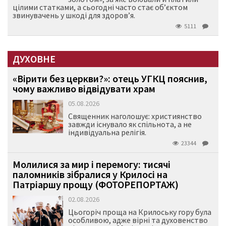
цілими статками, а сьогодні часто стає об’єктом
звинувачень у шкоді для здоров’я.
5111
ДУХОВНЕ
«Вірити без церкви?»: отець УГКЦ пояснив,
чому важливо відвідувати храм
05.08.2026
Священник наголошує: християнство
завжди існувало як спільнота, а не
індивідуальна релігія.
23344
Молилися за мир і перемогу: тисячі
паломників зібралися у Крилосі на
Патріаршу прощу (ФОТОРЕПОРТАЖ)
02.08.2026
Цьогоріч проща на Крилоську гору була
особливою, адже вірні та духовенство