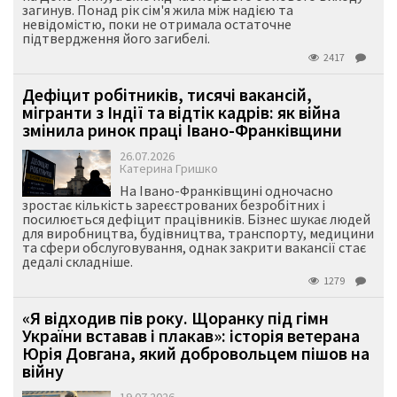
загинув. Понад рік сім'я жила між надією та
невідомістю, поки не отримала остаточне
підтвердження його загибелі.
2417
Дефіцит робітників, тисячі вакансій,
мігранти з Індії та відтік кадрів: як війна
змінила ринок праці Івано-Франківщини
26.07.2026
Катерина Гришко
На Івано-Франківщині одночасно
зростає кількість зареєстрованих безробітних і
посилюється дефіцит працівників. Бізнес шукає людей
для виробництва, будівництва, транспорту, медицини
та сфери обслуговування, однак закрити вакансії стає
дедалі складніше.
1279
«Я відходив пів року. Щоранку під гімн
України вставав і плакав»: історія ветерана
Юрія Довгана, який добровольцем пішов на
війну
19.07.2026