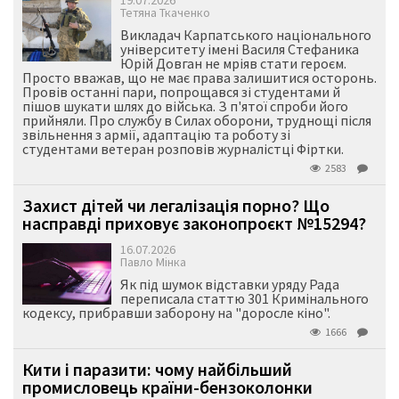
Тетяна Ткаченко
Викладач Карпатського національного
університету імені Василя Стефаника
Юрій Довган не мріяв стати героєм.
Просто вважав, що не має права залишитися осторонь.
Провів останні пари, попрощався зі студентами й
пішов шукати шлях до війська. З п'ятої спроби його
прийняли. Про службу в Силах оборони, труднощі після
звільнення з армії, адаптацію та роботу зі
студентами ветеран розповів журналістці Фіртки.
2583
Захист дітей чи легалізація порно? Що
насправді приховує законопроєкт №15294?
16.07.2026
Павло Мінка
Як під шумок відставки уряду Рада
переписала статтю 301 Кримінального
кодексу, прибравши заборону на "доросле кіно".
1666
Кити і паразити: чому найбільший
промисловець країни-бензоколонки