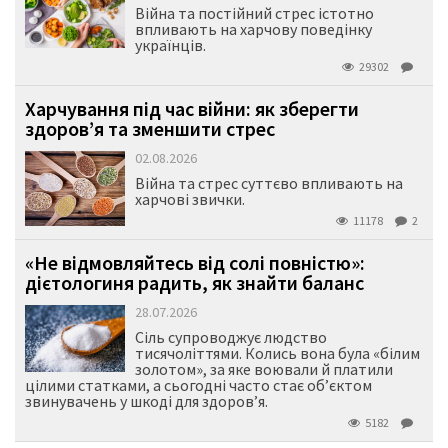
Війна та постійний стрес істотно
впливають на харчову поведінку
українців.
29302
Харчування під час війни: як зберегти
здоров’я та зменшити стрес
02.08.2026
Війна та стрес суттєво впливають на
харчові звички.
11178
2
«Не відмовляйтесь від солі повністю»:
дієтологиня радить, як знайти баланс
28.07.2026
Сіль супроводжує людство
тисячоліттями. Колись вона була «білим
золотом», за яке воювали й платили
цілими статками, а сьогодні часто стає об’єктом
звинувачень у шкоді для здоров’я.
5182