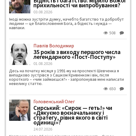
Бідність і багатство: мірило Божої
прихильності чи випробування?
03.08.2026
Іноді можна зустріти думку, начебто багатство та добробут
людини — це благословення Бога, а бідність і нужда —
навпаки.
508
Павлів Володимир
35 років з виходу першого числа
легендарного «Пост-Поступу»
01.08.2026
Десь на початку місяця у 1991-му на проспекті Шевченка я
випадково зустрівся з Сашком Кривенком і він, після
короткого – «чим займаєшся?» - запропонував мені написати
невелику статтю.
650
Головенський Олег
Сирський: «Сирок — геть!» чи
«Дякуємо воєначальнику і
стратегу, рівня якого в світі
одиниці»?
24.07.2026