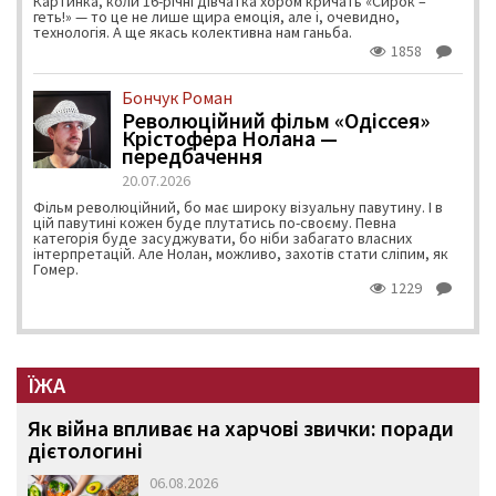
Картинка, коли 16-річні дівчатка хором кричать «Сирок –
геть!» — то це не лише щира емоція, але і, очевидно,
технологія. А ще якась колективна нам ганьба.
1858
Бончук Роман
Революційний фільм «Одіссея»
Крістофера Нолана —
передбачення
20.07.2026
Фільм революційний, бо має широку візуальну павутину. І в
цій павутині кожен буде плутатись по-своєму. Певна
категорія буде засуджувати, бо ніби забагато власних
інтерпретацій. Але Нолан, можливо, захотів стати сліпим, як
Гомер.
1229
ЇЖА
Як війна впливає на харчові звички: поради
дієтологині
06.08.2026