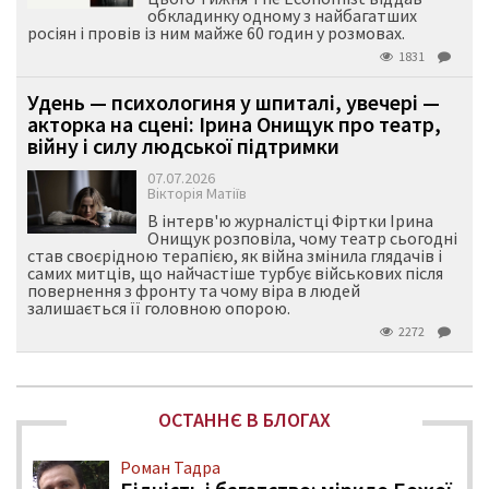
обкладинку одному з найбагатших
росіян і провів із ним майже 60 годин у розмовах.
1831
Удень — психологиня у шпиталі, увечері —
акторка на сцені: Ірина Онищук про театр,
війну і силу людської підтримки
07.07.2026
Вікторія Матіїв
В інтерв'ю журналістці Фіртки Ірина
Онищук розповіла, чому театр сьогодні
став своєрідною терапією, як війна змінила глядачів і
самих митців, що найчастіше турбує військових після
повернення з фронту та чому віра в людей
залишається її головною опорою.
2272
ОСТАННЄ В БЛОГАХ
Роман Тадра