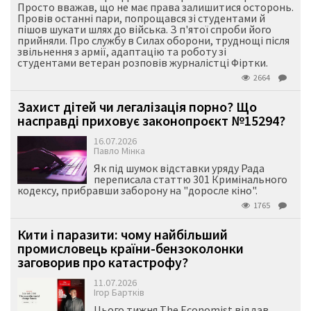
Просто вважав, що не має права залишитися осторонь.
Провів останні пари, попрощався зі студентами й
пішов шукати шлях до війська. З п'ятої спроби його
прийняли. Про службу в Силах оборони, труднощі після
звільнення з армії, адаптацію та роботу зі
студентами ветеран розповів журналістці Фіртки.
2664
Захист дітей чи легалізація порно? Що
насправді приховує законопроєкт №15294?
16.07.2026
Павло Мінка
Як під шумок відставки уряду Рада
переписала статтю 301 Кримінального
кодексу, прибравши заборону на "доросле кіно".
1765
Кити і паразити: чому найбільший
промисловець країни-бензоколонки
заговорив про катастрофу?
11.07.2026
Ігор Бартків
Цього тижня The Economist віддав