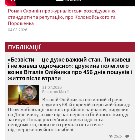
Роман Скрипін про журналістські розслідування,
стандарти та репутацію, про Коломойського та
Порошенка
04.08.2026
ПУБЛІКАЦІЇ
«Безвісти — це дуже важкий стан. Ти живеш
і не живеш одночасно»: дружина полеглого
воїна Віталія Олійника про 456 днів пошуків і
життя після втрати
31.07.2026
Вікторія Матіїв
Віталій Олійник на позивний «Грач»
служив у 68-й окремій єгерській бригаді.
Після мобілізації чоловік пройшов навчання, вирушив
на Донеччину, а вже під час першого бойового виходу
загинув. Понад рік сім'я жила між надією та
невідомістю, поки не отримала остаточне
підтвердження його загибелі.
2525