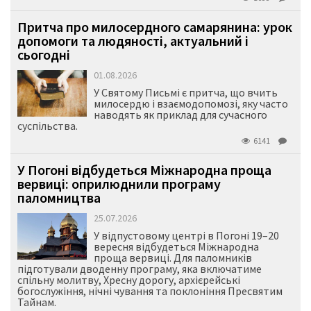
Притча про милосердного самарянина: урок
допомоги та людяності, актуальний і
сьогодні
01.08.2026
У Святому Письмі є притча, що вчить
милосердю і взаємодопомозі, яку часто
наводять як приклад для сучасного
суспільства.
6141
У Погоні відбудеться Міжнародна проща
вервиці: оприлюднили програму
паломництва
25.07.2026
У відпустовому центрі в Погоні 19–20
вересня відбудеться Міжнародна
проща вервиці. Для паломників
підготували дводенну програму, яка включатиме
спільну молитву, Хресну дорогу, архієрейські
богослужіння, нічні чування та поклоніння Пресвятим
Тайнам.