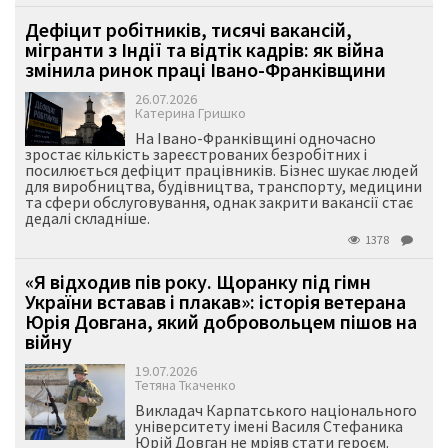
Дефіцит робітників, тисячі вакансій,
мігранти з Індії та відтік кадрів: як війна
змінила ринок праці Івано-Франківщини
26.07.2026
Катерина Гришко
На Івано-Франківщині одночасно
зростає кількість зареєстрованих безробітних і
посилюється дефіцит працівників. Бізнес шукає людей
для виробництва, будівництва, транспорту, медицини
та сфери обслуговування, однак закрити вакансії стає
дедалі складніше.
1378
«Я відходив пів року. Щоранку під гімн
України вставав і плакав»: історія ветерана
Юрія Довгана, який добровольцем пішов на
війну
19.07.2026
Тетяна Ткаченко
Викладач Карпатського національного
університету імені Василя Стефаника
Юрій Довган не мріяв стати героєм.