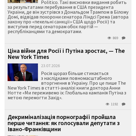
Politico. Такі висновки видання робить
за результатами перебування в США президента
України, де він зустрівся з Дональдом Трампом в Білому
Домі, відвідав похорони сенатора Ліндсі Грема (автора
закону про «пекельні санкції» США щодо Росії) та
виступив перед сенаторам обох партій —
республіканцями та демократами.
869
Ціна війни для Росії і Путіна зростає, — The
New York Times
23.07.2026
Росія щораз більше стикається
з наслідками повномасштабного
вторгнення в Україну. Про це пише The
New York Times в статті-аналізі книги доктора Анни
Нотте «Ми переживемо їх: Глобальна кампанія Путіна з
метою перемогти Захід».
1192
Декриміналізація порнографії пройшла
перше читання: як голосували депутати з
Івано-Франківщини