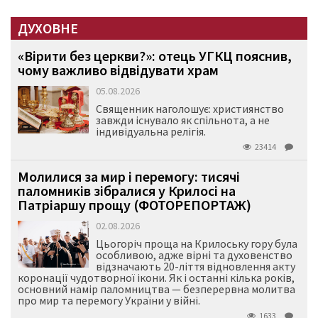
ДУХОВНЕ
«Вірити без церкви?»: отець УГКЦ пояснив,
чому важливо відвідувати храм
05.08.2026
Священник наголошує: християнство
завжди існувало як спільнота, а не
індивідуальна релігія.
23414
Молилися за мир і перемогу: тисячі
паломників зібралися у Крилосі на
Патріаршу прощу (ФОТОРЕПОРТАЖ)
02.08.2026
Цьогоріч проща на Крилоську гору була
особливою, адже вірні та духовенство
відзначають 20-ліття відновлення акту
коронації чудотворної ікони. Як і останні кілька років,
основний намір паломництва — безперервна молитва
про мир та перемогу України у війні.
1633