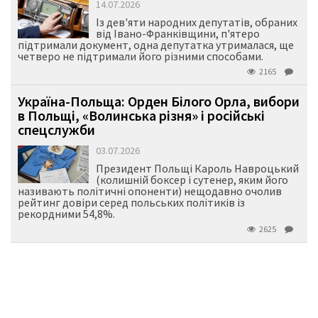
14.07.2026
Із дев'яти народних депутатів, обраних
від Івано-Франківщини, п'ятеро
підтримали документ, одна депутатка утрималася, ще
четверо не підтримали його різними способами.
2165
Україна-Польща: Орден Білого Орла, вибори
в Польщі, «Волинська різня» і російські
спецслужби
03.07.2026
Президент Польщі Кароль Навроцький
(колишній боксер і сутенер, яким його
називають політичні опоненти) нещодавно очолив
рейтинг довіри серед польських політиків із
рекордними 54,8%.
2625