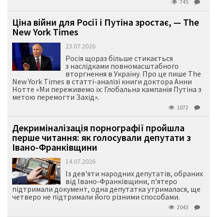
745
Ціна війни для Росії і Путіна зростає, — The
New York Times
23.07.2026
Росія щораз більше стикається
з наслідками повномасштабного
вторгнення в Україну. Про це пише The
New York Times в статті-аналізі книги доктора Анни
Нотте «Ми переживемо їх: Глобальна кампанія Путіна з
метою перемогти Захід».
1072
Декриміналізація порнографії пройшла
перше читання: як голосували депутати з
Івано-Франківщини
14.07.2026
Із дев'яти народних депутатів, обраних
від Івано-Франківщини, п'ятеро
підтримали документ, одна депутатка утрималася, ще
четверо не підтримали його різними способами.
2043