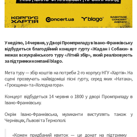
У неділю, 14 червня, у Дворі Промприладу в Івано-Франківську
відбудеться благодійний концерт гурту «Жадан і Собаки» в
межах всеукраїнського туру «Літній збір», який реалізовують
за підтримки компанії blago.
Мета туру — збір коштів на потреби 2-го корпусу НГУ «Хартія». На
сцені прозвучать найвідоміші пісні гурту, серед яких «Натаха»,
«Троєщина» та «Холодна гора».
Концерт відбудеться 14 червня о 18:00 у дворі Промприладу в
Івано-Франківську.
Окрім Івано-Франківська, музиканти виступлять також у
Чернівцях, Львові та Тернополі.
«Кожен придбаний квиток — це донат на підтримку