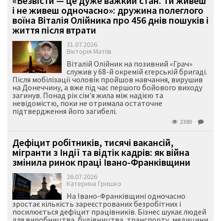
«Безвісти — це дуже важкий стан. Ти живеш
і не живеш одночасно»: дружина полеглого
воїна Віталія Олійника про 456 днів пошуків і
життя після втрати
31.07.2026
Вікторія Матіїв
Віталій Олійник на позивний «Грач»
служив у 68-й окремій єгерській бригаді.
Після мобілізації чоловік пройшов навчання, вирушив
на Донеччину, а вже під час першого бойового виходу
загинув. Понад рік сім'я жила між надією та
невідомістю, поки не отримала остаточне
підтвердження його загибелі.
2380
Дефіцит робітників, тисячі вакансій,
мігранти з Індії та відтік кадрів: як війна
змінила ринок праці Івано-Франківщини
26.07.2026
Катерина Гришко
На Івано-Франківщині одночасно
зростає кількість зареєстрованих безробітних і
посилюється дефіцит працівників. Бізнес шукає людей
для виробництва, будівництва, транспорту, медицини