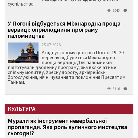
суспільства.
6043
У Погоні відбудеться Міжнародна проща
вервиці: оприлюднили програму
паломництва
25.07.2026
У відпустовому центрі в Погоні 19–20
вересня відбудеться Міжнародна
проща вервиці. Для паломників
підготували дводенну програму, яка включатиме
спільну молитву, Хресну дорогу, архієрейські
богослужіння, нічні чування та поклоніння Пресвятим
Тайнам.
2116
КУЛЬТУРА
Мурали як інструмент невербальної
пропаганди. Яка роль вуличного мистецтва
сьогодні?