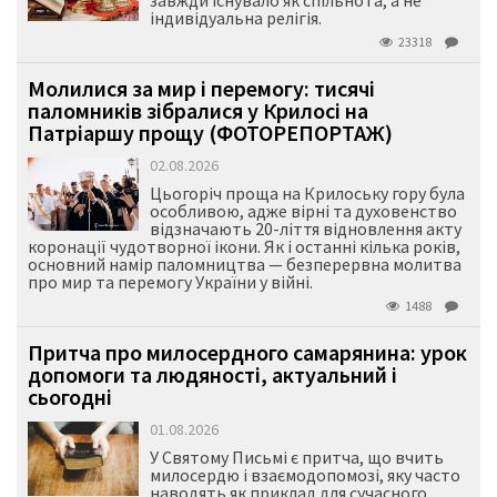
завжди існувало як спільнота, а не
індивідуальна релігія.
23318
Молилися за мир і перемогу: тисячі
паломників зібралися у Крилосі на
Патріаршу прощу (ФОТОРЕПОРТАЖ)
02.08.2026
Цьогоріч проща на Крилоську гору була
особливою, адже вірні та духовенство
відзначають 20-ліття відновлення акту
коронації чудотворної ікони. Як і останні кілька років,
основний намір паломництва — безперервна молитва
про мир та перемогу України у війні.
1488
Притча про милосердного самарянина: урок
допомоги та людяності, актуальний і
сьогодні
01.08.2026
У Святому Письмі є притча, що вчить
милосердю і взаємодопомозі, яку часто
наводять як приклад для сучасного