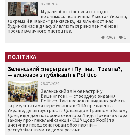
05.08.2026
Мурали або стінописи сьогодні
не є чимось незвичним. У містах України,
зокрема й в Івано-Франківську, на вільних стінах
будинків час від часу з'являються різноманітні нові
прояви вуличного мистецтва.
43639
1
ПОЛІТИКА
Зеленський «переграв» і Путіна, і Трампа?,
— висновок з публікації в Politico
29.07.2026
Зеленський змінює настрій у
Вашингтоні, — стверджує видання
Politico. Такі висновки видання робить
за результатами перебування в США президента
України, де він зустрівся з Дональдом Трампом в Білому
Домі, відвідав похорони сенатора Ліндсі Грема (автора
закону про «пекельні санкції» США щодо Росії) та
виступив перед сенаторам обох партій —
республіканцями та демократами.