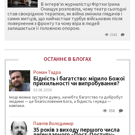
В інтерв'ю журналістці Фіртки Ірина
Онищук розповіла, чому театр сьогодні
став своєрідною терапією, як війна змінила глядачів і
самих митців, що найчастіше турбує військових після
повернення з фронту та чому віра в людей
залишається її головною опорою.
2161
ОСТАННЄ В БЛОГАХ
Роман Тадра
Бідність і багатство: мірило Божої
прихильності чи випробування?
03.08.2026
Іноді можна зустріти думку, начебто багатство та добробут
людини — це благословення Бога, а бідність і нужда —
навпаки.
358
Павлів Володимир
35 років з виходу першого числа
легендарного «Пост-Поступу»