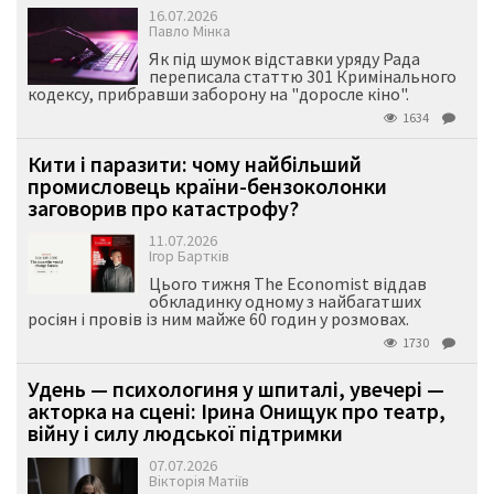
16.07.2026
Павло Мінка
Як під шумок відставки уряду Рада
переписала статтю 301 Кримінального
кодексу, прибравши заборону на "доросле кіно".
1634
Кити і паразити: чому найбільший
промисловець країни-бензоколонки
заговорив про катастрофу?
11.07.2026
Ігор Бартків
Цього тижня The Economist віддав
обкладинку одному з найбагатших
росіян і провів із ним майже 60 годин у розмовах.
1730
Удень — психологиня у шпиталі, увечері —
акторка на сцені: Ірина Онищук про театр,
війну і силу людської підтримки
07.07.2026
Вікторія Матіїв