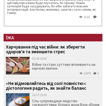
цій павутині кожен буде плутатись по-своєму. Певна
категорія буде засуджувати, бо ніби забагато власних
інтерпретацій. Але Нолан, можливо, захотів стати сліпим, як
Гомер.
1121
ЇЖА
Харчування під час війни: як зберегти
здоров’я та зменшити стрес
02.08.2026
Війна та стрес суттєво впливають на
харчові звички.
11079
2
«Не відмовляйтесь від солі повністю»:
дієтологиня радить, як знайти баланс
28.07.2026
Сіль супроводжує людство
тисячоліттями. Колись вона була «білим