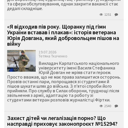
та сфери обслуговування, однак закрити вакансії стає
дедалі складніше.
1251
«Я відходив пів року. Щоранку під гімн
України вставав і плакав»: історія ветерана
Юрія Довгана, який добровольцем пішов на
війну
19.07.2026
Тетяна Ткаченко
Викладач Карпатського національного
університету імені Василя Стефаника
Юрій Довган не мріяв стати героєм.
Просто вважав, що не має права залишитися осторонь.
Провів останні пари, попрощався зі студентами й
пішов шукати шлях до війська. З п'ятої спроби його
прийняли. Про службу в Силах оборони, труднощі після
звільнення з армії, адаптацію та роботу зі
студентами ветеран розповів журналістці Фіртки.
2540
Захист дітей чи легалізація порно? Що
насправді приховує законопроєкт №15294?