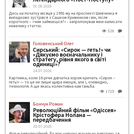
01.08.2026
Десь на початку місяця у 1991-му на проспекті Шевченка я
випадково зустрівся з Сашком Кривенком і він, після
короткого – «чим займаєшся?» - запропонував мені написати
невелику статтю.
526
Головенський Олег
Сирський: «Сирок — геть!» чи
«Дякуємо воєначальнику і
стратегу, рівня якого в світі
одиниці»?
24.07.2026
Картинка, коли 16-річні дівчатка хором кричать «Сирок –
геть!» — то це не лише щира емоція, але і, очевидно,
технологія. А ще якась колективна нам ганьба.
1729
Бончук Роман
Революційний фільм «Одіссея»
Крістофера Нолана —
передбачення
20.07.2026
Фільм революційний, бо має широку візуальну павутину. І в