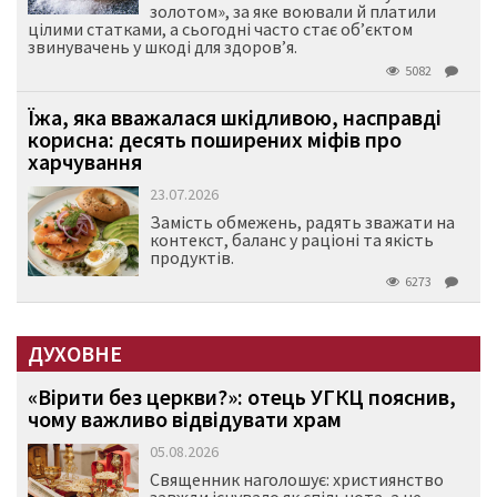
золотом», за яке воювали й платили
цілими статками, а сьогодні часто стає об’єктом
звинувачень у шкоді для здоров’я.
5082
Їжа, яка вважалася шкідливою, насправді
корисна: десять поширених міфів про
харчування
23.07.2026
Замість обмежень, радять зважати на
контекст, баланс у раціоні та якість
продуктів.
6273
ДУХОВНЕ
«Вірити без церкви?»: отець УГКЦ пояснив,
чому важливо відвідувати храм
05.08.2026
Священник наголошує: християнство