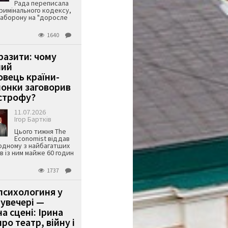
Рада переписала
римінального кодексу,
аборону на "доросле
1640
аразити: чому
ший
вець країни-
онки заговорив
строфу?
11.07.2026
Ігор Бартків
Цього тижня The
Economist віддав
одному з найбагатших
ів із ним майже 60 годин
1737
психологиня у
 увечері —
а сцені: Ірина
ро театр, війну і