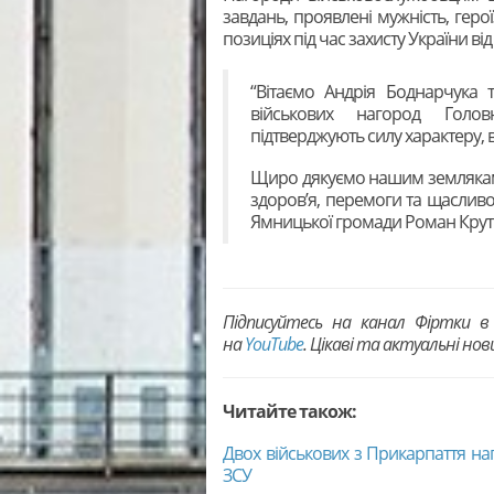
завдань, проявлені мужність, геро
позиціях під час захисту України від
“Вітаємо Андрія Боднарчука 
військових нагород Голов
підтверджують силу характеру, в
Щиро дякуємо нашим землякам 
здоров’я, перемоги та щаслив
Ямницької громади Роман Крут
Підписуйтесь на канал Фіртки 
на
YouTubе
. Цікаві та актуальні но
Читайте також:
Двох військових з Прикарпаття н
ЗСУ