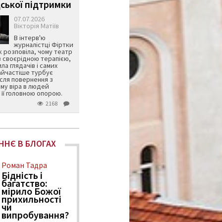
ської підтримки
07.07.2026
Вікторія Матіїв
В інтерв'ю
журналістці Фіртки
 розповіла, чому театр
в своєрідною терапією,
ила глядачів і самих
айчастіше турбує
ісля повернення з
му віра в людей
її головною опорою.
2168
ННЄ В БЛОГАХ
Роман Тадра
Бідність і
багатство:
мірило Божої
прихильності
чи
випробування?