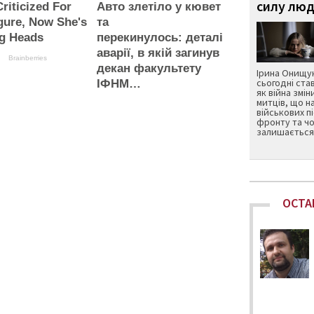
силу люд
riticized For
Авто злетіло у кювет
gure, Now She's
та
ng Heads
перекинулось: деталі
аварії, в якій загинув
Brainberries
декан факультету
Ірина Онищук
сьогодні ста
ІФНМ…
як війна змін
митців, що н
військових п
фронту та чо
залишається 
ОСТА