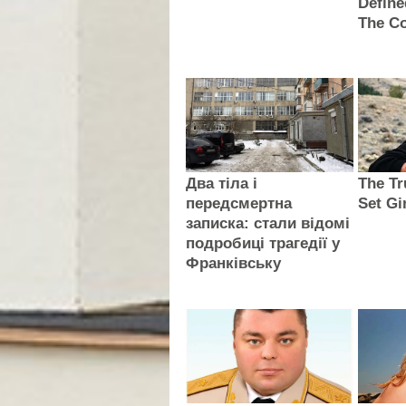
Defin
The Co
Два тіла і
The Tr
передсмертна
Set Gi
записка: стали відомі
подробиці трагедії у
Франківську