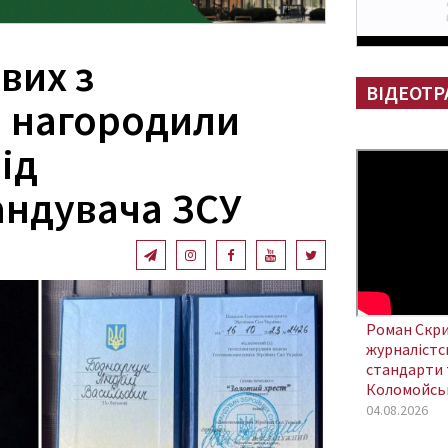
вих з
ВІДЕОТР
 нагородили
ід
ндувача ЗСУ
Роман Скри
журналістсь
стандарти 
Коломойсь
04.08.2026