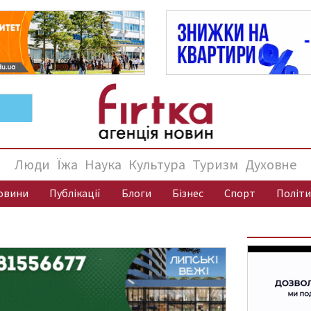
Люди
Їжа
Наука
Культура
Туризм
Духовне
овини
Публікації
Блоги
Бізнес
Спорт
Політи