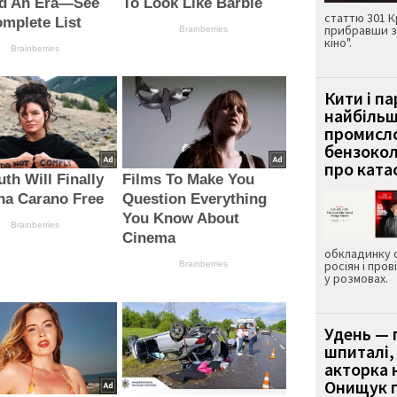
ed An Era—See
To Look Like Barbie
статтю 301 К
mplete List
прибравши з
Brainberries
кіно".
Brainberries
Кити і п
найбіль
промисло
бензокол
про ката
uth Will Finally
Films To Make You
na Carano Free
Question Everything
You Know About
Brainberries
Cinema
обкладинку 
росіян і пров
Brainberries
у розмовах.
Удень — 
шпиталі,
акторка н
Онищук п