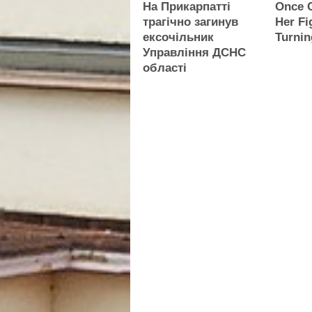
На Прикарпатті
Once C
трагічно загинув
Her Fi
ексочільник
Turni
Управління ДСНС
області