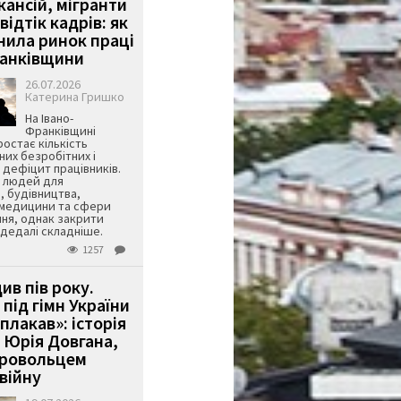
кансій, мігранти
 відтік кадрів: як
інила ринок праці
ранківщини
26.07.2026
Катерина Гришко
На Івано-
Франківщині
остає кількість
их безробітних і
дефіцит працівників.
є людей для
, будівництва,
 медицини та сфери
ня, однак закрити
є дедалі складніше.
1257
ив пів року.
під гімн України
 плакав»: історія
 Юрія Довгана,
бровольцем
війну