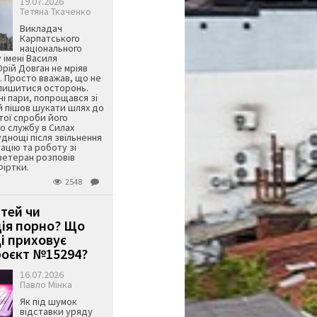
19.07.2026
Тетяна Ткаченко
Викладач
Карпатського
національного
 імені Василя
ій Довган не мріяв
. Просто вважав, що не
алишитися осторонь.
ні пари, попрощався зі
й пішов шукати шлях до
ятої спроби його
о службу в Силах
днощі після звільнення
тацію та роботу зі
ветеран розповів
Фіртки.
2548
ітей чи
ція порно? Що
і приховує
оєкт №15294?
16.07.2026
Павло Мінка
Як під шумок
відставки уряду