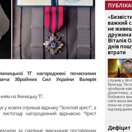
ПУБЛІКА
«Безвіст
важкий с
не живеш
дружина 
Віталія 
днів пошу
втрати
Ямницької ТГ нагороджені почесними
увача Збройних Сил України Валерія
служив у 68-
бригаді. Післ
пройшов нав
Донеччину, а
нням на Ямницьку ТГ.
бойового вих
сім'я жила мі
поки не отр
к у жовтні отримав відзнаку “Золотий хрест”, а
підтвердженн
 листопаді нагороджений відзнакою “Хрест
Дефіцит 
ручили за сумлінне виконання поставлених