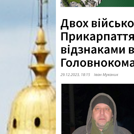
Двох військо
Прикарпаття
відзнаками в
Головнокома
29.12.2023, 18:15
Іван Муканик