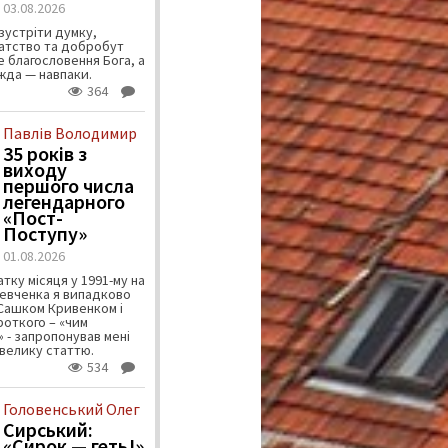
03.08.2026
зустріти думку,
атство та добробут
 благословення Бога, а
ужда — навпаки.
364
Павлів Володимир
35 років з
виходу
першого числа
легендарного
«Пост-
Поступу»
01.08.2026
тку місяця у 1991-му на
евченка я випадково
 Сашком Кривенком і
ороткого – «чим
 - запропонував мені
велику статтю.
534
Головенський Олег
Сирський:
«Сирок — геть!»