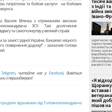
тисячі ва
їзм, патріотизм та бойові заслуги
на бойових
з Індії та
 ворога.
війна зм
Івано-Ф
та Василя Вітенка з отриманням високих
нокомандувача ЗСУ. Такі досягнення
ідвагу та самопожертву у великій справі.
за захист рідної України, бажаємо міцного
одночасно зр
зареєстрован
ого повернення додому!” – зазначив голова
посилюється 
ий.
Бізнес шука
виробництва
транспорту,
обслуговуван
вакансії ста
в
Telegram
, читайте нас у
Facebook
, дивіться
вини з першоджерел!
«Я відход
Щоранку 
вставав і
ветерана
який до
агородили відзнаками від Головнокомандувача
пішов на 