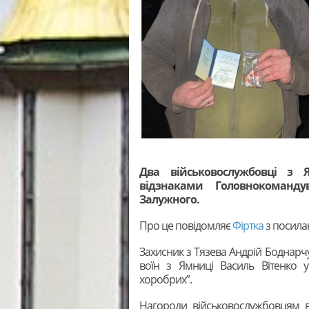
Два військовослужбовці з 
відзнаками Головнокоманд
Залужного.
Про це повідомляє
Фіртка
з посила
Захисник з Тязева Андрій Боднарчу
воїн з Ямниці Василь Вітенко у
хоробрих”.
Нагороди військовослужбовцям в