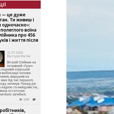
ЦІЇ
и — це дуже
тан. Ти живеш і
 одночасно»:
полеглого воїна
Олійника про 456
ків і життя після
31.07.2026
Вікторія Матіїв
Віталій Олійник на
позивний «Грач»
й окремій єгерській
я мобілізації чоловік
чання, вирушив на
 вже під час першого
оду загинув. Понад рік
ж надією та невідомістю,
имала остаточне
я його загибелі.
2387
робітників,