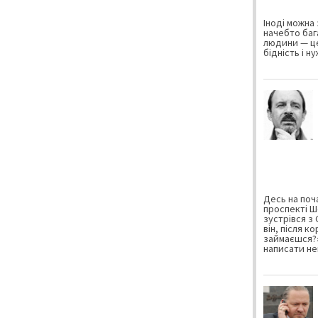
Іноді можна 
начебто баг
людини — це
бідність і н
Десь на поча
проспекті Ш
зустрівся з
він, після к
займаєшся?»
написати не