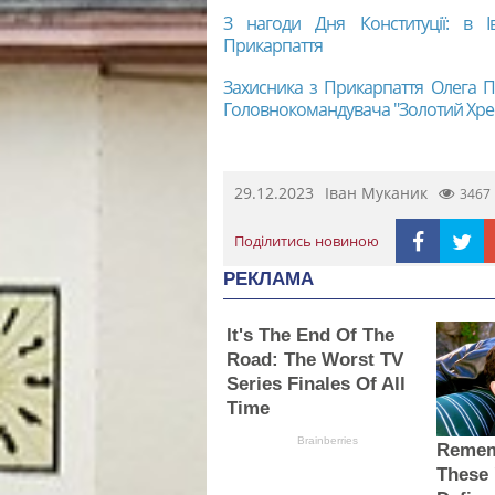
З нагоди Дня Конституції: в Ів
Прикарпаття
Захисника з Прикарпаття Олега 
Головнокомандувача "Золотий Хре
29.12.2023
Іван Муканик
3467
Поділитись новиною
РЕКЛАМА
It's The End Of The
Road: The Worst TV
Series Finales Of All
Time
Brainberries
Remem
These 