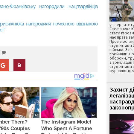
ано-Франківську нагородили нацгвардійців
Присяжнюка нагородили почесною відзнакою
університету
Стефаника Юр
ст"
стати героєм
має права з
Провів остан
студентами 
війська. З п'
прийняли. Пр
оборони, тру
з армії, адап
студентами 
журналістці 
Захист д
легаліза
насправд
законопр
ber Them?
The Instagram Model
'90s Couples
Who Spent A Fortune