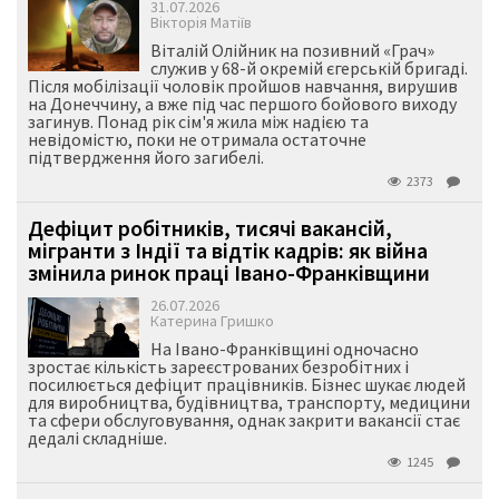
31.07.2026
Вікторія Матіїв
Віталій Олійник на позивний «Грач»
служив у 68-й окремій єгерській бригаді.
Після мобілізації чоловік пройшов навчання, вирушив
на Донеччину, а вже під час першого бойового виходу
загинув. Понад рік сім'я жила між надією та
невідомістю, поки не отримала остаточне
підтвердження його загибелі.
2373
Дефіцит робітників, тисячі вакансій,
мігранти з Індії та відтік кадрів: як війна
змінила ринок праці Івано-Франківщини
26.07.2026
Катерина Гришко
На Івано-Франківщині одночасно
зростає кількість зареєстрованих безробітних і
посилюється дефіцит працівників. Бізнес шукає людей
для виробництва, будівництва, транспорту, медицини
та сфери обслуговування, однак закрити вакансії стає
дедалі складніше.
1245