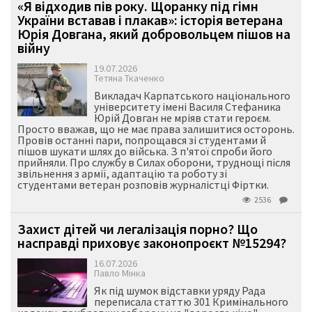
«Я відходив пів року. Щоранку під гімн
України вставав і плакав»: історія ветерана
Юрія Довгана, який добровольцем пішов на
війну
19.07.2026
Тетяна Ткаченко
Викладач Карпатського національного
університету імені Василя Стефаника
Юрій Довган не мріяв стати героєм.
Просто вважав, що не має права залишитися осторонь.
Провів останні пари, попрощався зі студентами й
пішов шукати шлях до війська. З п'ятої спроби його
прийняли. Про службу в Силах оборони, труднощі після
звільнення з армії, адаптацію та роботу зі
студентами ветеран розповів журналістці Фіртки.
2536
Захист дітей чи легалізація порно? Що
насправді приховує законопроєкт №15294?
16.07.2026
Павло Мінка
Як під шумок відставки уряду Рада
переписала статтю 301 Кримінального