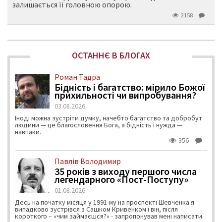
залишається її головною опорою.
2158
ОСТАННЄ В БЛОГАХ
Роман Тадра
Бідність і багатство: мірило Божої
прихильності чи випробування?
03.08.2026
Іноді можна зустріти думку, начебто багатство та добробут
людини — це благословення Бога, а бідність і нужда —
навпаки.
356
Павлів Володимир
35 років з виходу першого числа
легендарного «Пост-Поступу»
01.08.2026
Десь на початку місяця у 1991-му на проспекті Шевченка я
випадково зустрівся з Сашком Кривенком і він, після
короткого – «чим займаєшся?» - запропонував мені написати