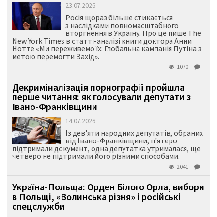
23.07.2026
Росія щораз більше стикається
з наслідками повномасштабного
вторгнення в Україну. Про це пише The
New York Times в статті-аналізі книги доктора Анни
Нотте «Ми переживемо їх: Глобальна кампанія Путіна з
метою перемогти Захід».
1070
Декриміналізація порнографії пройшла
перше читання: як голосували депутати з
Івано-Франківщини
14.07.2026
Із дев'яти народних депутатів, обраних
від Івано-Франківщини, п'ятеро
підтримали документ, одна депутатка утрималася, ще
четверо не підтримали його різними способами.
2041
Україна-Польща: Орден Білого Орла, вибори
в Польщі, «Волинська різня» і російські
спецслужби