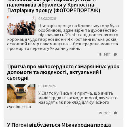
паломників зібралися у Крилосі на
Патріаршу прощу (ФОТОРЕПОРТАЖ)
02.08.2026
Цьогоріч проща на Крилоську гору була
особливою, адже вірні та духовенство
відзначають 20-ліття відновлення акту
коронації чудотворної ікони. Як і останні кілька років,
основний намір паломництва — безперервна молитва
про мир та перемогу України у війні.
1484
Притча про милосердного самарянина: урок
допомоги та людяності, актуальний і
сьогодні
01.08.2026
У Святому Письмі є притча, що вчить
милосердю і взаємодопомозі, яку часто
наводять як приклад для сучасного
суспільства.
6038
У Погоні відбудеться Міжнародна проща