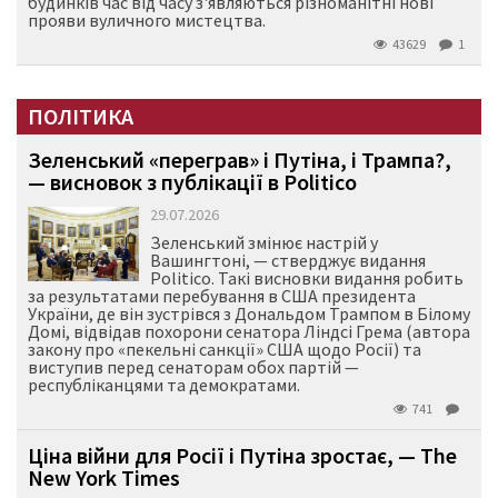
будинків час від часу з'являються різноманітні нові
прояви вуличного мистецтва.
43629
1
ПОЛІТИКА
Зеленський «переграв» і Путіна, і Трампа?,
— висновок з публікації в Politico
29.07.2026
Зеленський змінює настрій у
Вашингтоні, — стверджує видання
Politico. Такі висновки видання робить
за результатами перебування в США президента
України, де він зустрівся з Дональдом Трампом в Білому
Домі, відвідав похорони сенатора Ліндсі Грема (автора
закону про «пекельні санкції» США щодо Росії) та
виступив перед сенаторам обох партій —
республіканцями та демократами.
741
Ціна війни для Росії і Путіна зростає, — The
New York Times