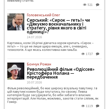
невелику статтю.
521
Головенський Олег
Сирський: «Сирок — геть!» чи
«Дякуємо воєначальнику і
стратегу, рівня якого в світі
одиниці»?
24.07.2026
Картинка, коли 16-річні дівчатка хором кричать «Сирок –
геть!» — то це не лише щира емоція, але і, очевидно,
технологія. А ще якась колективна нам ганьба.
1727
Бончук Роман
Революційний фільм «Одіссея»
Крістофера Нолана —
передбачення
20.07.2026
Фільм революційний, бо має широку візуальну павутину. І в
цій павутині кожен буде плутатись по-своєму. Певна
категорія буде засуджувати, бо ніби забагато власних
інтерпретацій. Але Нолан, можливо, захотів стати сліпим, як
Гомер.
1119