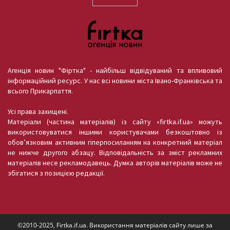
Агенція новин "Фіртка" - найбільш відвідуваний та впливовий
інформаційний ресурс. У нас всі новини міста Івано-Франківська та
всього Прикарпаття.
Усі права захищені.
Матеріали (частина матеріалів) із сайту «firtka.if.ua» можуть
використовуватися іншими користувачами безкоштовно із
обов’язковим активним гіперпосиланням на конкретний матеріал
не нижче другого абзацу. Відповідальність за зміст рекламних
матеріалів несе рекламодавець. Думка авторів матеріалів може не
збігатися з позицією редакції.
©2010-2025, Firtka.if.ua. Використання матеріалів сайту лише за