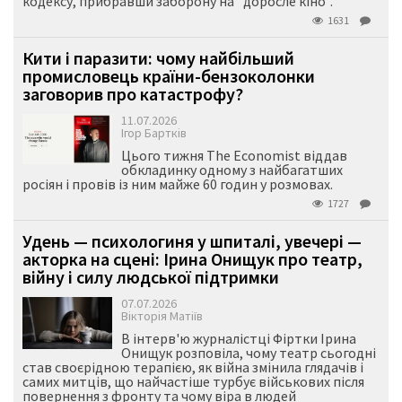
кодексу, прибравши заборону на "доросле кіно".
1631
Кити і паразити: чому найбільший
промисловець країни-бензоколонки
заговорив про катастрофу?
11.07.2026
Ігор Бартків
Цього тижня The Economist віддав
обкладинку одному з найбагатших
росіян і провів із ним майже 60 годин у розмовах.
1727
Удень — психологиня у шпиталі, увечері —
акторка на сцені: Ірина Онищук про театр,
війну і силу людської підтримки
07.07.2026
Вікторія Матіїв
В інтерв'ю журналістці Фіртки Ірина
Онищук розповіла, чому театр сьогодні
став своєрідною терапією, як війна змінила глядачів і
самих митців, що найчастіше турбує військових після
повернення з фронту та чому віра в людей