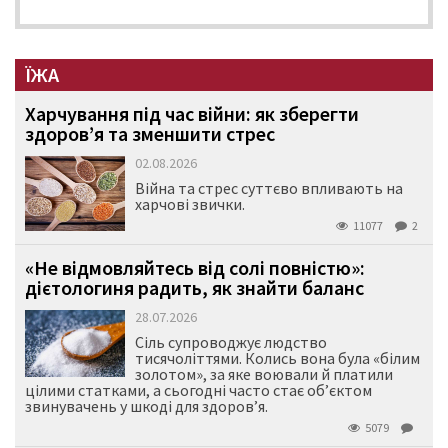
ЇЖА
Харчування під час війни: як зберегти
здоров’я та зменшити стрес
02.08.2026
Війна та стрес суттєво впливають на
харчові звички.
11077
2
«Не відмовляйтесь від солі повністю»:
дієтологиня радить, як знайти баланс
28.07.2026
Сіль супроводжує людство
тисячоліттями. Колись вона була «білим
золотом», за яке воювали й платили
цілими статками, а сьогодні часто стає об’єктом
звинувачень у шкоді для здоров’я.
5079