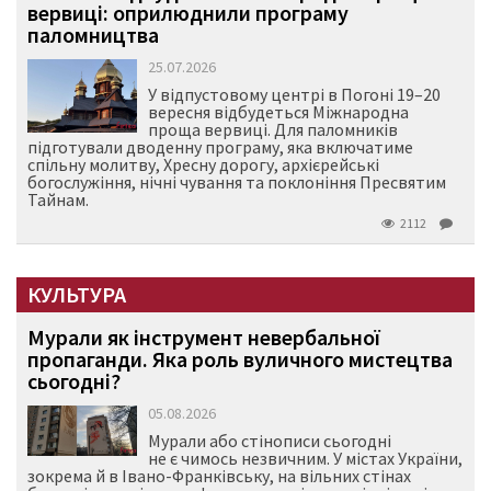
вервиці: оприлюднили програму
паломництва
25.07.2026
У відпустовому центрі в Погоні 19–20
вересня відбудеться Міжнародна
проща вервиці. Для паломників
підготували дводенну програму, яка включатиме
спільну молитву, Хресну дорогу, архієрейські
богослужіння, нічні чування та поклоніння Пресвятим
Тайнам.
2112
КУЛЬТУРА
Мурали як інструмент невербальної
пропаганди. Яка роль вуличного мистецтва
сьогодні?
05.08.2026
Мурали або стінописи сьогодні
не є чимось незвичним. У містах України,
зокрема й в Івано-Франківську, на вільних стінах