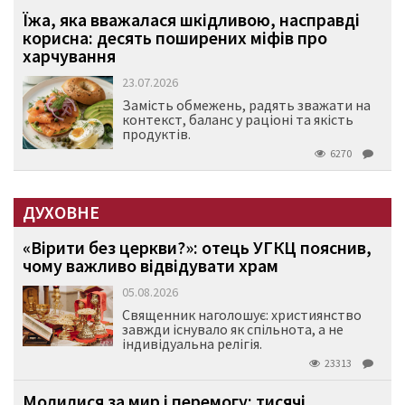
Їжа, яка вважалася шкідливою, насправді
корисна: десять поширених міфів про
харчування
23.07.2026
Замість обмежень, радять зважати на
контекст, баланс у раціоні та якість
продуктів.
6270
ДУХОВНЕ
«Вірити без церкви?»: отець УГКЦ пояснив,
чому важливо відвідувати храм
05.08.2026
Священник наголошує: християнство
завжди існувало як спільнота, а не
індивідуальна релігія.
23313
Молилися за мир і перемогу: тисячі