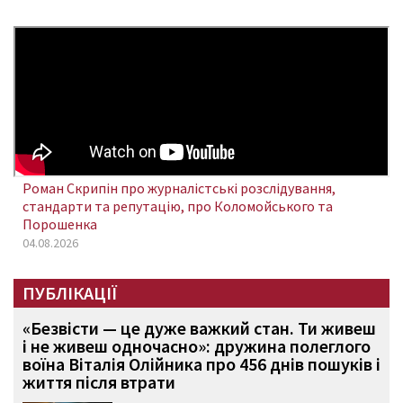
Роман Скрипін про журналістські розслідування,
стандарти та репутацію, про Коломойського та
Порошенка
04.08.2026
ПУБЛІКАЦІЇ
«Безвісти — це дуже важкий стан. Ти живеш
і не живеш одночасно»: дружина полеглого
воїна Віталія Олійника про 456 днів пошуків і
життя після втрати