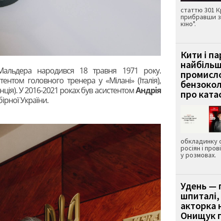
статтю 301 К
прибравши з
кіно".
Кити і п
найбіль
Мальдера народився 18 травня 1971 року.
промисло
нтом головного тренера у «Мілані» (Італія),
бензокол
анція). У 2016-2021 роках був асистентом
Андрія
про ката
ірної України.
обкладинку 
росіян і пров
у розмовах.
Удень — 
шпиталі,
акторка н
Онищук п