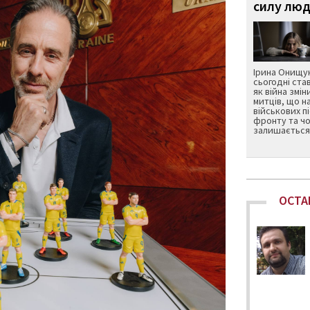
силу люд
Ірина Онищук
сьогодні ста
як війна змін
митців, що н
військових п
фронту та чо
залишається 
ОСТА