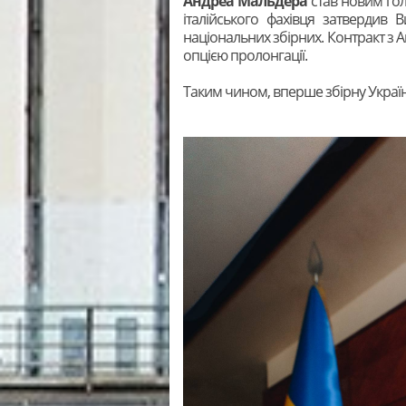
Андреа Мальдера
став новим гол
італійського фахівця затвердив
національних збірних. Контракт з
опцією пролонгації.
Таким чином, вперше збірну Украї