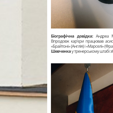
Біографічна довідка:
Андреа 
Впродовж кар’єри працював асисте
«Брайтоні» (Англія) і «Марселі» (Фр
Шевченка
у тренерському штабі зб