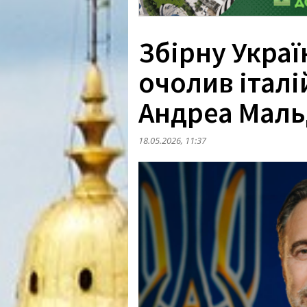
Збірну Украї
очолив італ
Андреа Маль
18.05.2026, 11:37