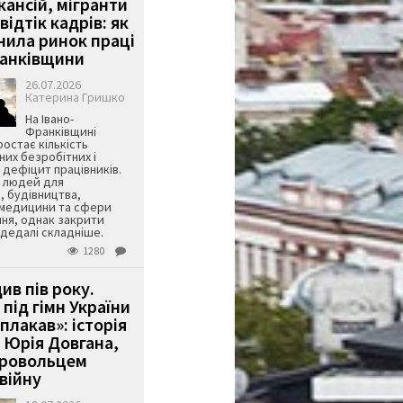
кансій, мігранти
 відтік кадрів: як
інила ринок праці
ранківщини
26.07.2026
Катерина Гришко
На Івано-
Франківщині
остає кількість
их безробітних і
дефіцит працівників.
є людей для
, будівництва,
 медицини та сфери
ня, однак закрити
є дедалі складніше.
1280
ив пів року.
під гімн України
 плакав»: історія
 Юрія Довгана,
бровольцем
війну