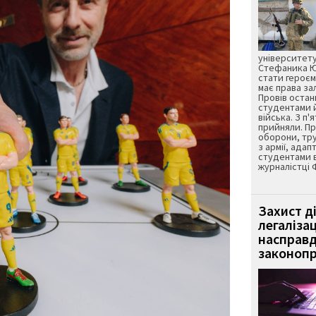
університету
Стефаника Юр
стати героєм
має права з
Провів остан
студентами 
війська. З п'
прийняли. Пр
оборони, тру
з армії, адап
студентами 
журналістці 
Захист д
легаліза
насправд
законопр