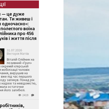
ЦІЇ
и — це дуже
тан. Ти живеш і
 одночасно»:
полеглого воїна
Олійника про 456
ків і життя після
31.07.2026
Вікторія Матіїв
Віталій Олійник на
позивний «Грач»
й окремій єгерській
я мобілізації чоловік
чання, вирушив на
 вже під час першого
оду загинув. Понад рік
ж надією та невідомістю,
имала остаточне
я його загибелі.
2419
робітників,