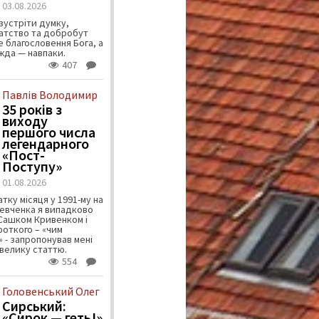
03.08.2026
зустріти думку,
атство та добробут
 благословення Бога, а
ужда — навпаки.
407
Павлів Володимир
35 років з
виходу
першого числа
легендарного
«Пост-
Поступу»
01.08.2026
тку місяця у 1991-му на
евченка я випадково
 Сашком Кривенком і
ороткого – «чим
 - запропонував мені
велику статтю.
554
Головенський Олег
Сирський:
«Сирок — геть!»