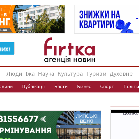
Люди
Їжа
Наука
Культура
Туризм
Духовне
овини
Публікації
Блоги
Бізнес
Спорт
Політи