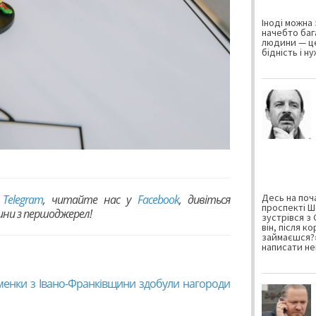
Іноді можна 
начебто баг
людини — це
бідність і н
Десь на поча
в
Telegram
, читайте нас у
Facebook
, дивіться
проспекті Ш
вини з першоджерел!
зустрівся з
він, після к
займаєшся?»
написати не
сменки з Івано-Франківщини здобули нагороди