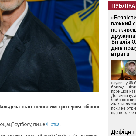
ПУБЛІКА
«Безвіст
важкий с
не живеш
дружина 
Віталія 
днів пошу
втрати
служив у 68-
бригаді. Післ
пройшов нав
Донеччину, а
бойового вих
сім'я жила мі
Мальдера став головним тренером збірної
поки не отр
підтвердженн
соціації футболу, пише
Фіртка
.
Дефіцит 