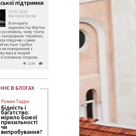
ської підтримки
07.07.2026
Вікторія Матіїв
В інтерв'ю
журналістці Фіртки
 розповіла, чому театр
в своєрідною терапією,
ила глядачів і самих
айчастіше турбує
ісля повернення з
му віра в людей
її головною опорою.
2196
ННЄ В БЛОГАХ
Роман Тадра
Бідність і
багатство:
мірило Божої
прихильності
чи
випробування?