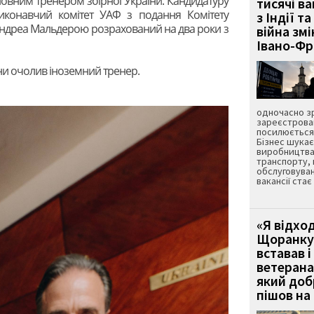
овним тренером збірної України. Кандидатуру
тисячі ва
 Виконавчий комітет УАФ з подання Комітету
з Індії та
 Андреа Мальдерою розрахований на два роки з
війна зм
Івано-Ф
ни очолив іноземний тренер.
одночасно зр
зареєстрован
посилюється 
Бізнес шука
виробництва
транспорту,
обслуговуван
вакансії ста
«Я відход
Щоранку 
вставав і
ветерана
який до
пішов на 