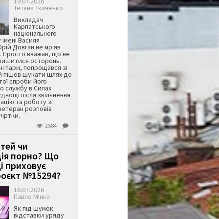
19.07.2026
Тетяна Ткаченко
Викладач
Карпатського
національного
 імені Василя
ій Довган не мріяв
. Просто вважав, що не
алишитися осторонь.
ні пари, попрощався зі
й пішов шукати шлях до
ятої спроби його
о службу в Силах
днощі після звільнення
тацію та роботу зі
ветеран розповів
Фіртки.
2584
ітей чи
ція порно? Що
і приховує
оєкт №15294?
16.07.2026
Павло Мінка
Як під шумок
відставки уряду