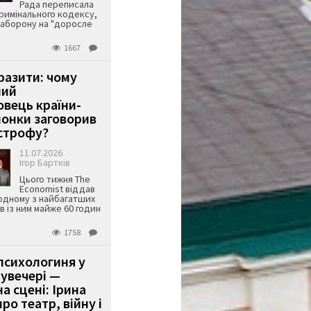
Рада переписала
римінального кодексу,
аборону на "доросле
1667
аразити: чому
ший
вець країни-
онки заговорив
строфу?
11.07.2026
Ігор Бартків
Цього тижня The
Economist віддав
одному з найбагатших
ів із ним майже 60 годин
1758
психологиня у
 увечері —
а сцені: Ірина
ро театр, війну і