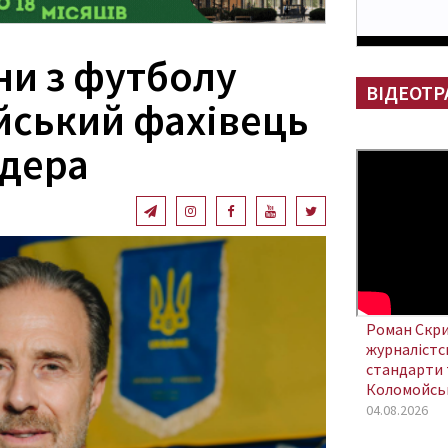
ни з футболу
ВІДЕОТР
ійський фахівець
дера
Роман Скри
журналістсь
стандарти 
Коломойсь
04.08.2026