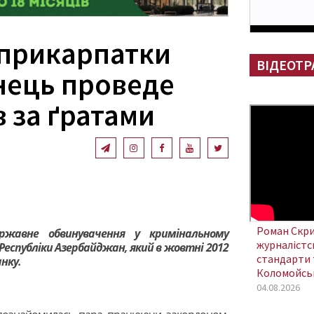
 прикарпатки
ВІДЕОТР
нець проведе
в за ґратами
Роман Скри
ржавне обвинувачення у кримінальному
журналістсь
еспубліки Азербайджан, який в жовтні 2012
стандарти 
анку.
Коломойсь
04.08.2026