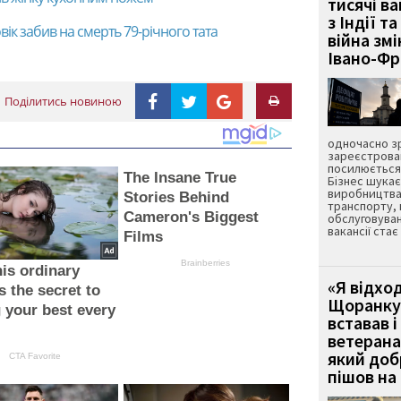
тисячі ва
з Індії та
вік забив на смерть 79-річного тата
війна зм
Івано-Ф
Поділитись новиною
одночасно зр
зареєстрован
посилюється 
The Insane True
Бізнес шука
виробництва
Stories Behind
транспорту,
Cameron's Biggest
обслуговуван
вакансії ста
Films
Brainberries
is ordinary
«Я відход
s the secret to
Щоранку 
g your best every
вставав і
ветерана
який до
CTA Favorite
пішов на 