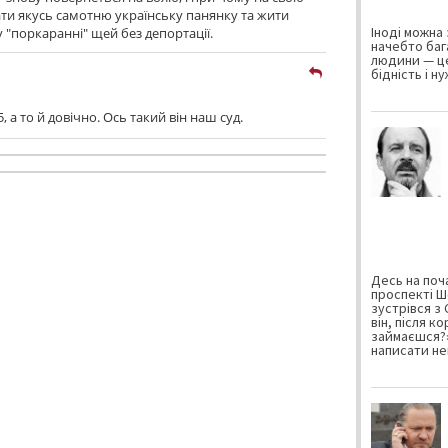
кати якусь самотню українську панянку та жити
Іноді можна 
у "поркаранні" щей без депортації.
начебто баг
людини — це
бідність і н
, а то й довічно. Ось такий він наш суд.
Десь на поча
проспекті Ш
зустрівся з
він, після к
займаєшся?»
написати не