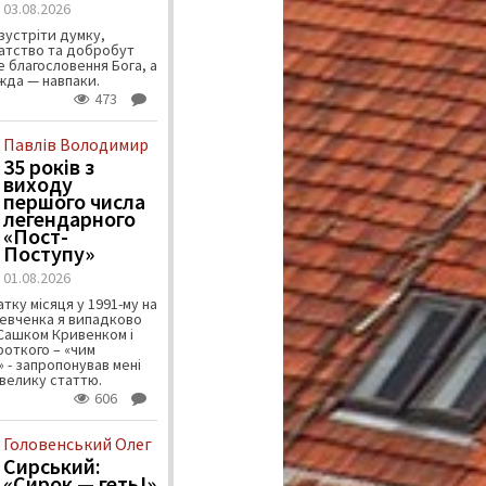
03.08.2026
зустріти думку,
атство та добробут
 благословення Бога, а
ужда — навпаки.
473
Павлів Володимир
35 років з
виходу
першого числа
легендарного
«Пост-
Поступу»
01.08.2026
тку місяця у 1991-му на
евченка я випадково
 Сашком Кривенком і
ороткого – «чим
 - запропонував мені
велику статтю.
606
Головенський Олег
Сирський:
«Сирок — геть!»