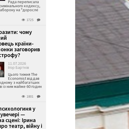
Рада переписала
римінального кодексу,
аборону на "доросле
1725
аразити: чому
ший
вець країни-
онки заговорив
строфу?
11.07.2026
Ігор Бартків
Цього тижня The
Economist віддав
одному з найбагатших
ів із ним майже 60 годин
1801
психологиня у
 увечері —
а сцені: Ірина
ро театр, війну і