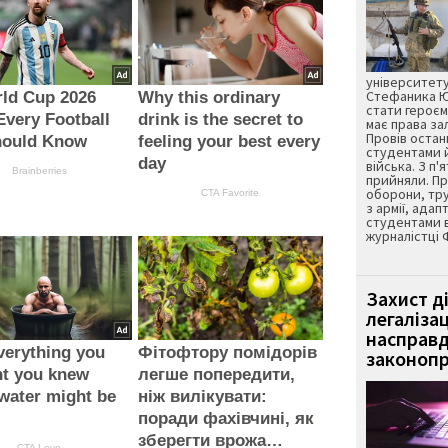
університету
Стефаника Юр
ld Cup 2026
Why this ordinary
стати героєм
Every Football
drink is the secret to
має права з
Провів остан
hould Know
feeling your best every
студентами 
day
війська. З п'
Brainberries
прийняли. Пр
оборони, тру
CTA Favorite
з армії, адап
студентами 
журналістці 
Захист д
легаліза
насправд
verything you
Фітофтору помідорів
законопр
ht you knew
легше попередити,
water might be
ніж вилікувати:
поради фахівчині, як
зберегти врожа…
CTA Love