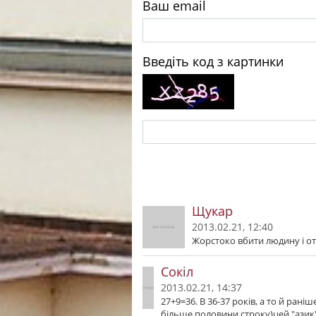
Ваш email
Введіть код з картинки
Щукар
2013.02.21, 12:40
Жорстоко вбити людину і отр
Сокіл
2013.02.21, 14:37
27+9=36. В 36-37 років, а то й ран
більше половини строку)цей "азик"