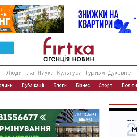
Люди
Їжа
Наука
Культура
Туризм
Духовне
овини
Публікації
Блоги
Бізнес
Спорт
Політи