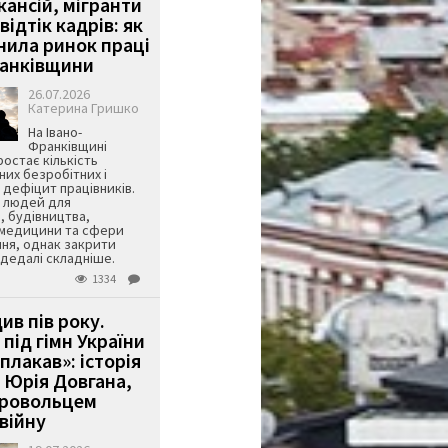
кансій, мігранти
 відтік кадрів: як
інила ринок праці
ранківщини
26.07.2026
Катерина Гришко
На Івано-
Франківщині
остає кількість
их безробітних і
дефіцит працівників.
є людей для
, будівництва,
 медицини та сфери
ня, однак закрити
є дедалі складніше.
1334
ив пів року.
під гімн України
 плакав»: історія
 Юрія Довгана,
бровольцем
війну