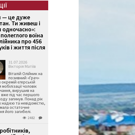
ЦІЇ
и — це дуже
тан. Ти живеш і
 одночасно»:
полеглого воїна
Олійника про 456
ків і життя після
31.07.2026
Вікторія Матіїв
Віталій Олійник на
позивний «Грач»
й окремій єгерській
я мобілізації чоловік
чання, вирушив на
 вже під час першого
оду загинув. Понад рік
ж надією та невідомістю,
имала остаточне
я його загибелі.
2482
робітників,