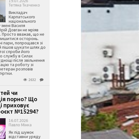
19.07.2026
Тетяна Ткаченко
Викладач
Карпатського
національного
 імені Василя
ій Довган не мріяв
. Просто вважав, що не
алишитися осторонь.
ні пари, попрощався зі
й пішов шукати шлях до
ятої спроби його
о службу в Силах
днощі після звільнення
тацію та роботу зі
ветеран розповів
Фіртки.
2632
ітей чи
ція порно? Що
і приховує
оєкт №15294?
16.07.2026
Павло Мінка
Як під шумок
відставки уряду