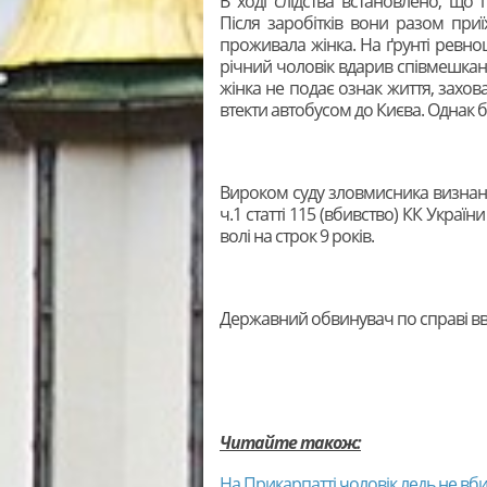
В ході слідства встановлено, щ
Після заробітків вони разом при
проживала жінка. На ґрунті ревнощ
річний чоловік вдарив співмешкан
жінка не подає ознак життя, заховав 
втекти автобусом до Києва. Однак
Вироком суду зловмисника визнан
ч.1 статті 115 (вбивство) КК Укра
волі на строк 9 років.
Державний обвинувач по справі вв
Читайте також:
На Прикарпатті чоловік ледь не вб