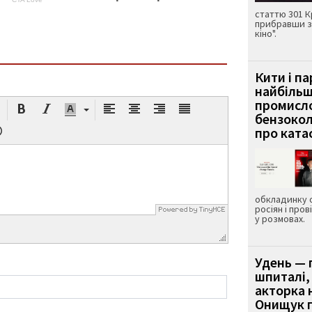
статтю 301 К
прибравши з
кіно".
Кити і п
найбіль
промисло
бензокол
про ката
обкладинку 
росіян і пров
у розмовах.
Удень — 
шпиталі,
акторка н
Онищук п