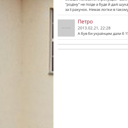
"родіну" не поїде а буде й далі шу
за її рахунок. Немає логіки в таком
Петро
2013.02.21, 22:28
А був би українцем дали б 15