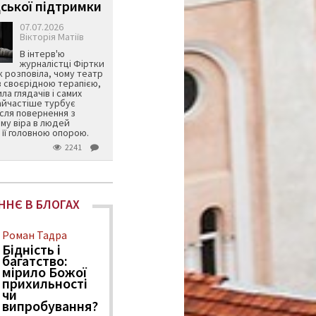
ської підтримки
07.07.2026
Вікторія Матіїв
В інтерв'ю
журналістці Фіртки
 розповіла, чому театр
в своєрідною терапією,
ила глядачів і самих
айчастіше турбує
ісля повернення з
му віра в людей
її головною опорою.
2241
ННЄ В БЛОГАХ
Роман Тадра
Бідність і
багатство:
мірило Божої
прихильності
чи
випробування?