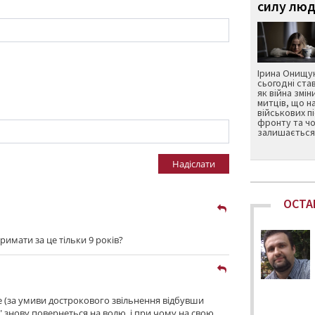
силу люд
Ірина Онищук
сьогодні ста
як війна змін
митців, що н
військових п
фронту та чо
залишається 
Надіслати
ОСТА
имати за це тільки 9 років?
іше (за умиви дострокового звільнення відбувши
 знову повернеться на волю, і при чому на свою