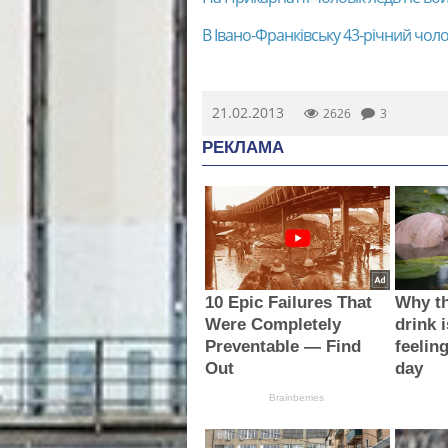
В Івано-Франківську 43-річний чоло
21.02.2013
2626
3
РЕКЛАМА
10 Epic Failures That
Why th
Were Completely
drink i
Preventable — Find
feelin
Out
day
Brainberries