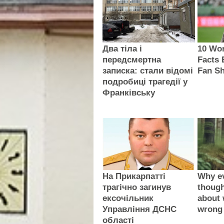
Два тіла і
10 Wor
передсмертна
Facts 
записка: стали відомі
Fan S
подробиці трагедії у
Франківську
На Прикарпатті
Why e
трагічно загинув
thoug
ексочільник
about 
Управління ДСНС
wrong
області