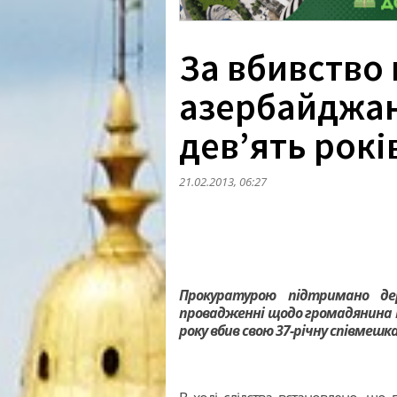
За вбивство
азербайджа
дев’ять рокі
21.02.2013, 06:27
Прокуратурою підтримано де
провадженні щодо громадянина Р
року вбив свою 37-річну співмешк