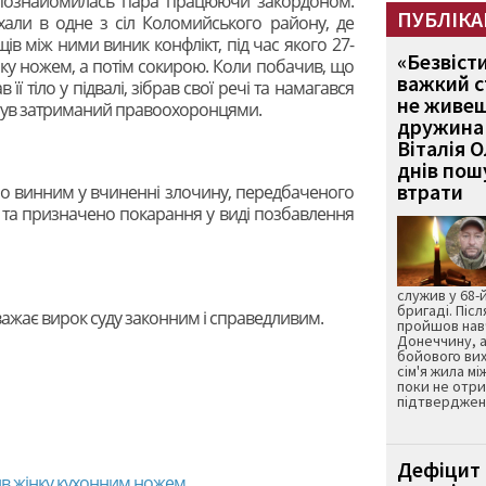
о познайомилась пара працюючи закордоном.
ПУБЛІКА
їхали в одне з сіл Коломийського району, де
ів між ними виник конфлікт, під час якого 27-
«Безвіст
ку ножем, а потім сокирою. Коли побачив, що
важкий с
її тіло у підвалі, зібрав свої речі та намагався
не живеш
 був затриманий правоохоронцями.
дружина 
Віталія 
днів пошу
втрати
о винним у вчиненні злочину, передбаченого
їни та призначено покарання у виді позбавлення
служив у 68-
бригаді. Післ
ажає вирок суду законним і справедливим.
пройшов нав
Донеччину, а
бойового вих
сім'я жила мі
поки не отр
підтвердженн
Дефіцит 
ив жінку кухонним ножем