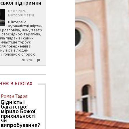
ської підтримки
07.07.2026
Вікторія Матіїв
В інтерв'ю
журналістці Фіртки
 розповіла, чому театр
в своєрідною терапією,
ила глядачів і самих
айчастіше турбує
ісля повернення з
му віра в людей
її головною опорою.
2203
ННЄ В БЛОГАХ
Роман Тадра
Бідність і
багатство:
мірило Божої
прихильності
чи
випробування?