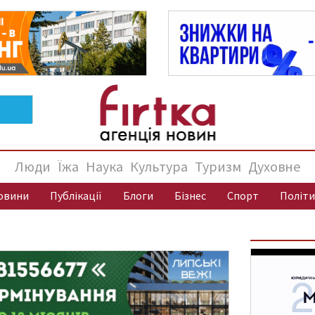
Люди
Їжа
Наука
Культура
Туризм
Духовне
овини
Публікації
Блоги
Бізнес
Спорт
Політи