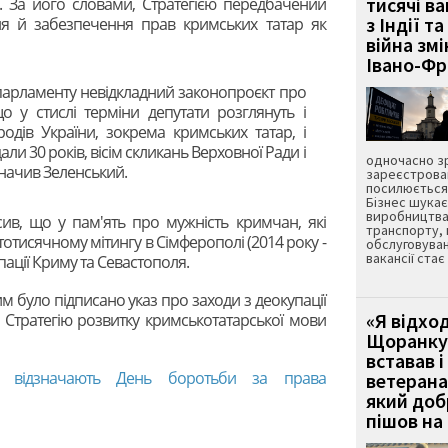
тисячі ва
я. За його словами, Стратегією передбачений
з Індії та
ня й забезпечення прав кримських татар як
війна зм
Івано-Ф
 парламенту невідкладний законопроєкт про
о у стислі терміни депутати розглянуть і
родів України, зокрема кримських татар, і
али 30 років, вісім скликань Верховної Ради і
одночасно зр
значив Зеленський.
зареєстрован
посилюється 
Бізнес шука
виробництва
сив, що у пам'ять про мужність кримчан, які
транспорту,
тотисячному мітингу в Сімферополі (2014 року -
обслуговуван
вакансії ста
пації Криму та Севастополя.
 було підписано указ про заходи з деокупації
«Я відход
а Стратегію розвитку кримськотатарської мови
Щоранку 
вставав і
ні відзначають День боротьби за права
ветерана
який до
пішов на 