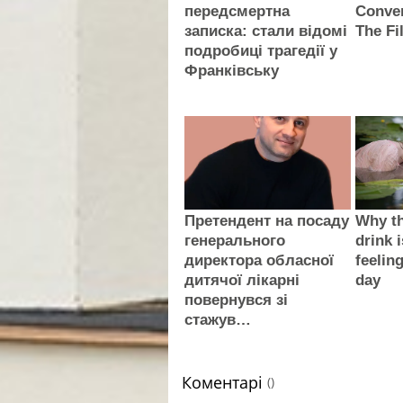
передсмертна
Conve
записка: стали відомі
The Fi
подробиці трагедії у
Франківську
Претендент на посаду
Why th
генерального
drink i
директора обласної
feelin
дитячої лікарні
day
повернувся зі
стажув…
Коментарі
()