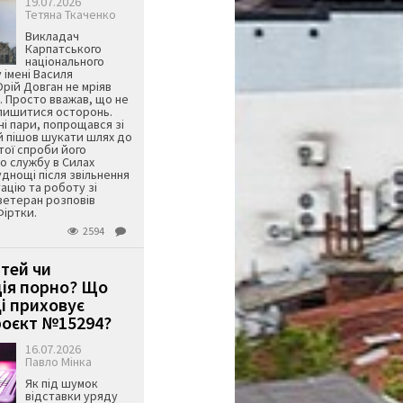
19.07.2026
Тетяна Ткаченко
Викладач
Карпатського
національного
 імені Василя
ій Довган не мріяв
. Просто вважав, що не
алишитися осторонь.
ні пари, попрощався зі
й пішов шукати шлях до
ятої спроби його
о службу в Силах
днощі після звільнення
тацію та роботу зі
ветеран розповів
Фіртки.
2594
ітей чи
ція порно? Що
і приховує
оєкт №15294?
16.07.2026
Павло Мінка
Як під шумок
відставки уряду