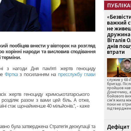
ПУБЛІКА
«Безвіст
важкий с
не живеш
дружина 
Віталія 
днів пошу
й пообіцяв внести у вівторок на розгляд
втрати
ро корінні народи та висловив сподівання
і терміни.
ні з нагоди Дня пам’яті жертв геноциду
ше
Фіртка
з посиланням на
пресслужбу глави
служив у 68-
бригаді. Післ
пройшов нав
Донеччину, а
всіх жертв геноциду кримськотатарського
бойового вих
 розділяє разом з вами цей біль. А отже,
сім'я жила мі
поки не отр
аїні стає щонайменше 40 мільйонів.", - каже
підтвердженн
Дефіцит 
вно була затверджена Стратегія деокупації та