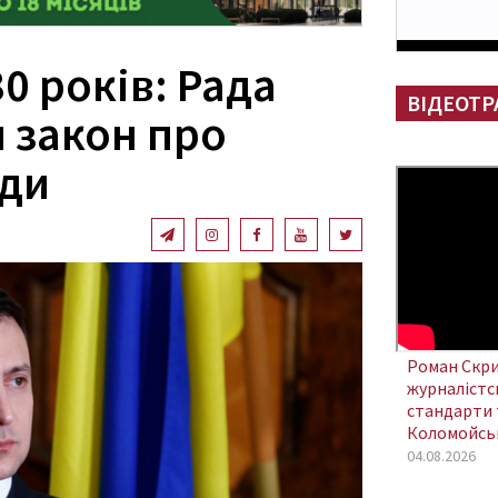
0 років: Рада
ВІДЕОТР
 закон про
оди
Роман Скри
журналістсь
стандарти 
Коломойсь
04.08.2026