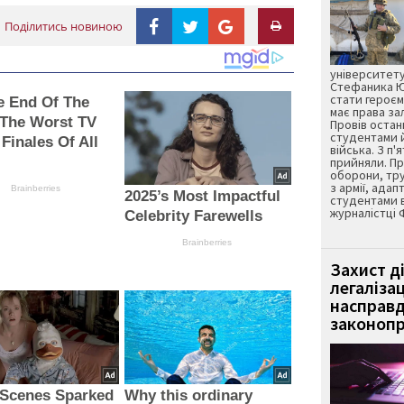
Поділитись новиною
університету
Стефаника Юр
стати героєм
he End Of The
має права з
 The Worst TV
Провів остан
студентами 
 Finales Of All
війська. З п'
прийняли. Пр
оборони, тру
з армії, адап
Brainberries
2025’s Most Impactful
студентами 
журналістці 
Celebrity Farewells
Brainberries
Захист д
легаліза
насправд
законопр
 Scenes Sparked
Why this ordinary