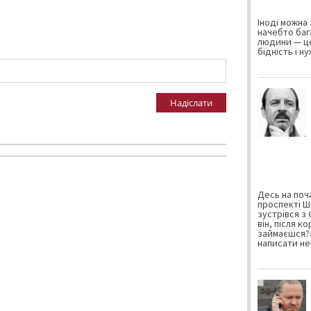
Іноді можна 
начебто баг
людини — це
бідність і н
Надіслати
Десь на поча
проспекті Ш
зустрівся з
він, після к
займаєшся?»
написати не