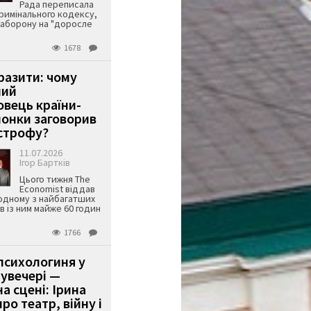
Рада переписала
римінального кодексу,
аборону на "доросле
1678
аразити: чому
ший
вець країни-
онки заговорив
строфу?
11.07.2026
Ігор Бартків
Цього тижня The
Economist віддав
одному з найбагатших
ів із ним майже 60 годин
1766
психологиня у
 увечері —
а сцені: Ірина
ро театр, війну і