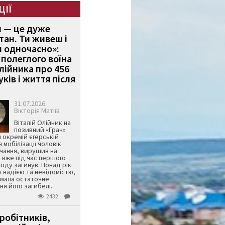
ЦІЇ
и — це дуже
тан. Ти живеш і
 одночасно»:
полеглого воїна
Олійника про 456
ків і життя після
31.07.2026
Вікторія Матіїв
Віталій Олійник на
позивний «Грач»
й окремій єгерській
я мобілізації чоловік
чання, вирушив на
 вже під час першого
оду загинув. Понад рік
ж надією та невідомістю,
имала остаточне
я його загибелі.
2432
робітників,