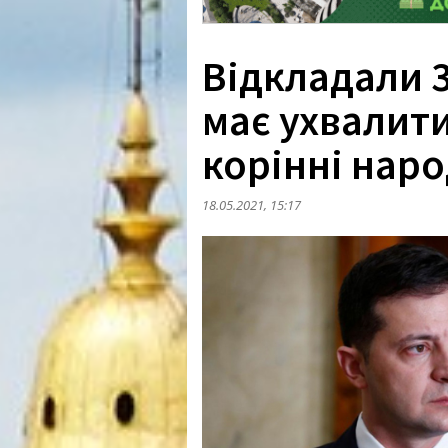
Відкладали 3
має ухвалити
корінні нар
18.05.2021, 15:17