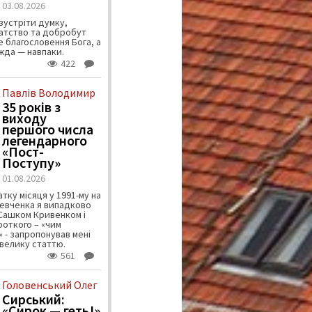
03.08.2026
зустріти думку,
атство та добробут
 благословення Бога, а
ужда — навпаки.
422
Павлів Володимир
35 років з
виходу
першого числа
легендарного
«Пост-
Поступу»
01.08.2026
тку місяця у 1991-му на
евченка я випадково
 Сашком Кривенком і
ороткого – «чим
 - запропонував мені
велику статтю.
561
Головенський Олег
Сирський:
«Сирок — геть!»