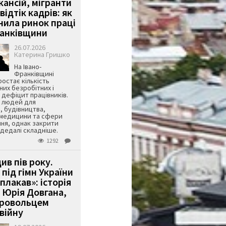
кансій, мігранти
 відтік кадрів: як
інила ринок праці
ранківщини
26.07.2026
Катерина Гришко
На Івано-
Франківщині
остає кількість
их безробітних і
дефіцит працівників.
є людей для
, будівництва,
 медицини та сфери
ня, однак закрити
є дедалі складніше.
1292
ив пів року.
під гімн України
 плакав»: історія
 Юрія Довгана,
бровольцем
війну