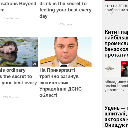
rsations Beyond
drink is the secret to
статтю 301 К
lm
feeling your best every
прибравши з
кіно".
day
Brainberries
CTA Love
Кити і п
найбіль
промисло
бензокол
про ката
is ordinary
На Прикарпатті
s the secret to
трагічно загинув
обкладинку 
g your best every
ексочільник
росіян і пров
Управління ДСНС
у розмовах.
області
CTA Favorite
Удень — 
шпиталі,
акторка н
Онищук п