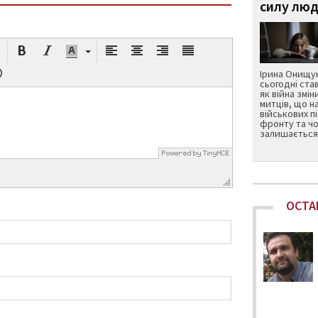
силу люд
Ірина Онищук
сьогодні ста
як війна змін
митців, що н
військових п
фронту та чо
залишається 
ОСТА