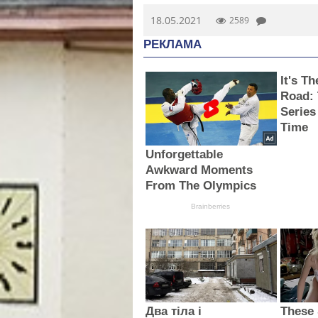
18.05.2021
2589
РЕКЛАМА
It's T
Road:
Series
Time
Unforgettable
Awkward Moments
From The Olympics
Brainberries
Два тіла і
These