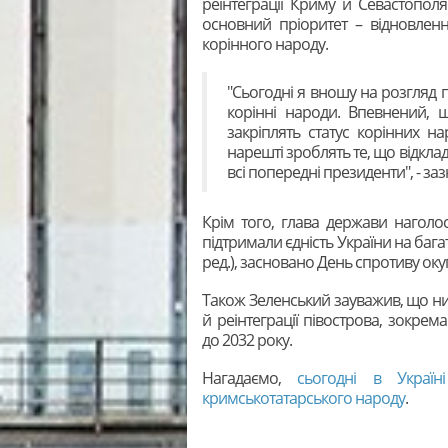
реінтеграції Криму й Севастопол
основний пріоритет – відновлен
корінного народу.
"Сьогодні я вношу на розгляд
корінні народи. Впевнений, щ
закріплять статус корінних на
нарешті зроблять те, що відклад
всі попередні президенти", - за
Крім того, глава держави наголо
підтримали єдність України на бага
ред.), засновано День спротиву оку
Також Зеленський зауважив, що ним
й реінтеграції півострова, зокрем
до 2032 року.
Нагадаємо,
сьогодні в Украї
кримськотатарського народу
.