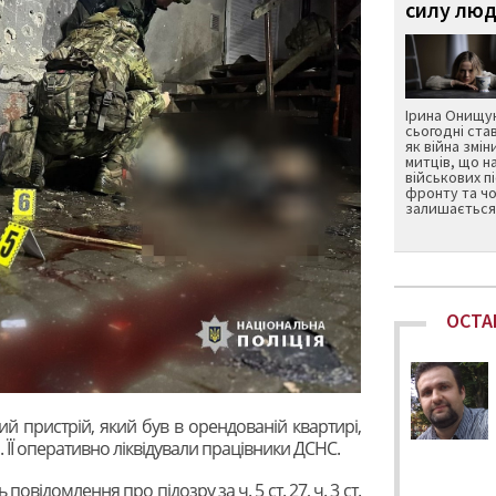
силу люд
Ірина Онищук
сьогодні ста
як війна змін
митців, що н
військових п
фронту та чо
залишається 
ОСТА
й пристрій, який був в орендованій квартирі,
 ЇЇ оперативно ліквідували працівники ДСНС.
повідомлення про підозру за ч. 5 ст. 27, ч. 3 ст.