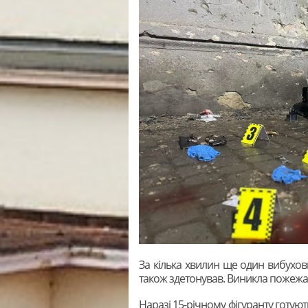
За кілька хвилин ще один вибухови
також здетонував. Виникла пожежа.
Наразі 15-річному фігуранту готують 