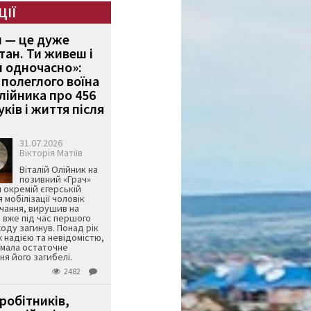
ЦІЇ
и — це дуже
тан. Ти живеш і
 одночасно»:
полеглого воїна
Олійника про 456
ків і життя після
31.07.2026
Вікторія Матіїв
Віталій Олійник на
позивний «Грач»
й окремій єгерській
я мобілізації чоловік
чання, вирушив на
 вже під час першого
оду загинув. Понад рік
ж надією та невідомістю,
имала остаточне
я його загибелі.
2482
робітників,