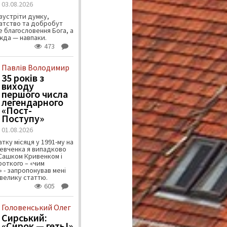
03.08.2026
зустріти думку,
атство та добробут
 благословення Бога, а
ужда — навпаки.
473
Павлів Володимир
35 років з
виходу
першого числа
легендарного
«Пост-
Поступу»
01.08.2026
тку місяця у 1991-му на
евченка я випадково
 Сашком Кривенком і
ороткого – «чим
 - запропонував мені
велику статтю.
605
Головенський Олег
Сирський:
«Сирок — геть!»