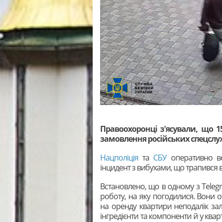
Правоохоронці з'ясували, що 1
замовлення російських спецслужб
Нацполіція
та
СБУ
оперативно вс
інцидент з вибухами, що трапився 
Встановлено, що в одному з Teleg
роботу, на яку погодилися. Вони о
на оренду квартири неподалік зал
інгредієнти та компоненти й у квар