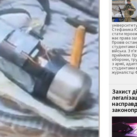
університету
Стефаника Юр
стати героєм
має права з
Провів остан
студентами 
війська. З п'
прийняли. Пр
оборони, тру
з армії, адап
студентами 
журналістці 
Захист д
легаліза
насправд
законопр