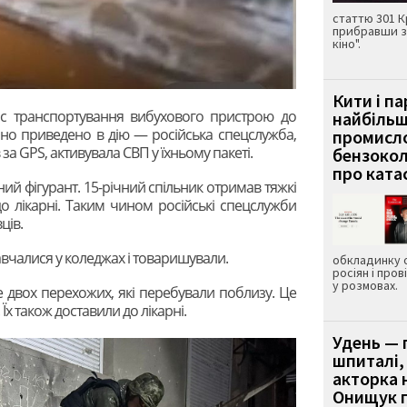
статтю 301 К
прибравши з
кіно".
Кити і п
час транспортування вибухового пристрою до
найбіль
ійно приведено в дію — російська спецслужба,
промисло
 за GPS, активувала СВП у їхньому пакеті.
бензокол
про ката
чний фігурант. 15-річний спільник отримав тяжкі
до лікарні. Таким чином російські спецслужби
ців.
авчалися у коледжах і товаришували.
обкладинку 
росіян і пров
у розмовах.
двох перехожих, які перебували поблизу. Це
 Їх також доставили до лікарні.
Удень — 
шпиталі,
акторка н
Онищук п