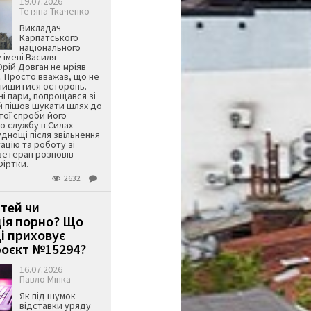
19.07.2026
Тетяна Ткаченко
Викладач
Карпатського
національного
 імені Василя
ій Довган не мріяв
. Просто вважав, що не
алишитися осторонь.
ні пари, попрощався зі
й пішов шукати шлях до
ятої спроби його
о службу в Силах
днощі після звільнення
тацію та роботу зі
ветеран розповів
Фіртки.
2632
ітей чи
ція порно? Що
і приховує
оєкт №15294?
16.07.2026
Павло Мінка
Як під шумок
відставки уряду