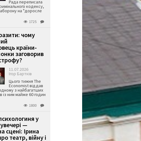
Рада переписала
римінального кодексу,
аборону на "доросле
1725
аразити: чому
ший
вець країни-
онки заговорив
строфу?
11.07.2026
Ігор Бартків
Цього тижня The
Economist віддав
одному з найбагатших
ів із ним майже 60 годин
1800
психологиня у
 увечері —
а сцені: Ірина
ро театр, війну і