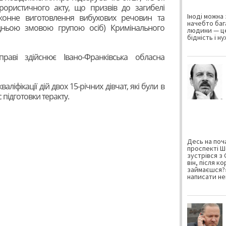
рористичного акту, що призвів до загибелі
Іноді можна 
аконне виготовлення вибухових речовин та
начебто баг
дньою змовою групою осіб) Кримінального
людини — це
бідність і н
раві здійснює Івано-Франківська обласна
ліфікації дій двох 15-річних дівчат, які були в
с підготовки теракту.
Десь на поча
проспекті Ш
зустрівся з
він, після к
займаєшся?»
написати не