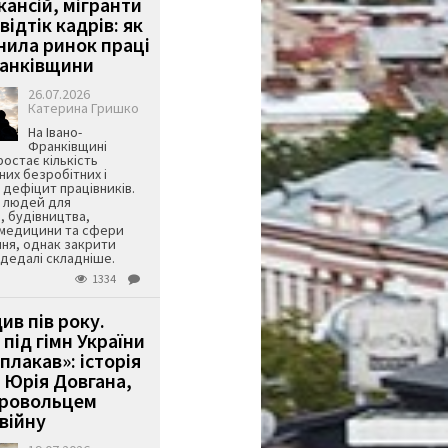
кансій, мігранти
 відтік кадрів: як
інила ринок праці
ранківщини
26.07.2026
Катерина Гришко
На Івано-
Франківщині
остає кількість
их безробітних і
дефіцит працівників.
є людей для
, будівництва,
 медицини та сфери
ня, однак закрити
є дедалі складніше.
1334
ив пів року.
під гімн України
 плакав»: історія
 Юрія Довгана,
бровольцем
війну