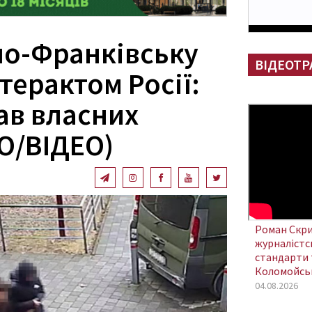
но-Франківську
ВІДЕОТР
 терактом Росії:
ав власних
О/ВІДЕО)
Роман Скри
журналістсь
стандарти 
Коломойсь
04.08.2026