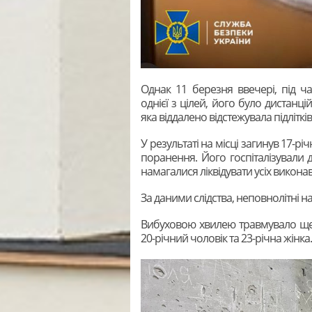
Однак 11 березня ввечері, під 
однієї з цілей, його було дистанц
яка віддалено відстежувала підлітків
У результаті на місці загинув 17-рі
поранення. Його госпіталізували 
намагалися ліквідувати усіх виконав
За даними слідства, неповнолітні н
Вибуховою хвилею травмувало ще 
20-річний чоловік та 23-річна жінка.