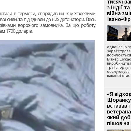
тисячі ва
з Індії та
війна зм
містили в термоси, спорядивши їх металевими
Івано-Ф
ї сили, та під'єднали до них детонатори. Весь
казівками ворожого замовника. За цю роботу
м 1700 доларів.
одночасно зр
зареєстрован
посилюється 
Бізнес шука
виробництва
транспорту,
обслуговуван
вакансії ста
«Я відход
Щоранку 
вставав і
ветерана
який до
пішов на 