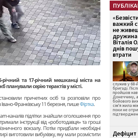
ПУБЛІКА
«Безвіст
важкий с
не живеш
дружина 
Віталія 
днів пошу
втрати
5-річний та 17-річний мешканці міста на
служив у 68-
 планували серію терактів у місті.
бригаді. Післ
пройшов нав
Донеччину, а
тановили причетних осіб та розповіли про
бойового вих
в Івано-Франківську 11 березня, пише
Фіртка
.
сім'я жила мі
поки не отр
підтвердженн
ram-каналів підлітки знайшли оголошення про
тримали інструкції від «роботодавця» та гроші
ізничного вокзалу. Потім придбали необхідні
Дефіцит 
тирі виготовили вибухівку, яку мали розмістити