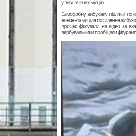
у визначених місцях.
Саморобну вибухівку підлітки по
елементами для посилення вибухово
процес фіксували на відео за в
вербувальники пообіцяли фігуранта