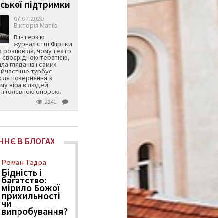
ської підтримки
07.07.2026
Вікторія Матіїв
В інтерв'ю
журналістці Фіртки
 розповіла, чому театр
в своєрідною терапією,
ила глядачів і самих
айчастіше турбує
ісля повернення з
му віра в людей
її головною опорою.
2241
ННЄ В БЛОГАХ
Роман Тадра
Бідність і
багатство:
мірило Божої
прихильності
чи
випробування?