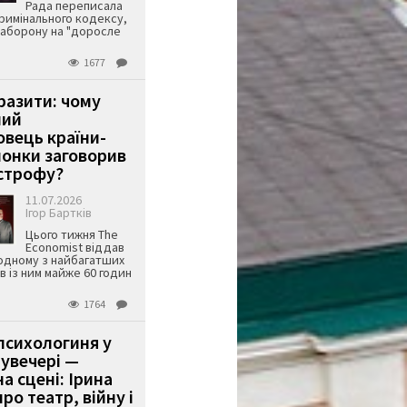
Рада переписала
римінального кодексу,
аборону на "доросле
1677
аразити: чому
ший
вець країни-
онки заговорив
строфу?
11.07.2026
Ігор Бартків
Цього тижня The
Economist віддав
одному з найбагатших
ів із ним майже 60 годин
1764
психологиня у
 увечері —
а сцені: Ірина
ро театр, війну і