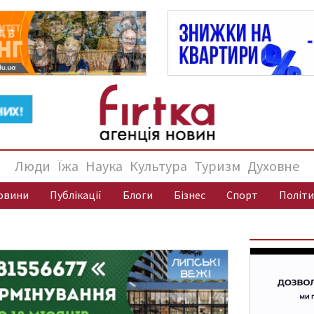
Люди
Їжа
Наука
Культура
Туризм
Духовне
овини
Публікації
Блоги
Бізнес
Спорт
Політи