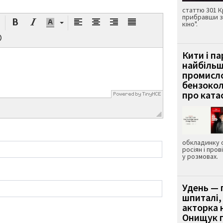
статтю 301 К
прибравши з
кіно".
Кити і п
найбіль
промисло
бензокол
про ката
обкладинку 
росіян і пров
у розмовах.
Удень — 
шпиталі,
акторка н
Онищук п