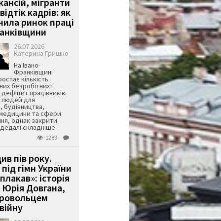
кансій, мігранти
 відтік кадрів: як
інила ринок праці
ранківщини
26.07.2026
Катерина Гришко
На Івано-
Франківщині
остає кількість
их безробітних і
дефіцит працівників.
є людей для
, будівництва,
 медицини та сфери
ня, однак закрити
є дедалі складніше.
1289
ив пів року.
під гімн України
 плакав»: історія
 Юрія Довгана,
бровольцем
війну