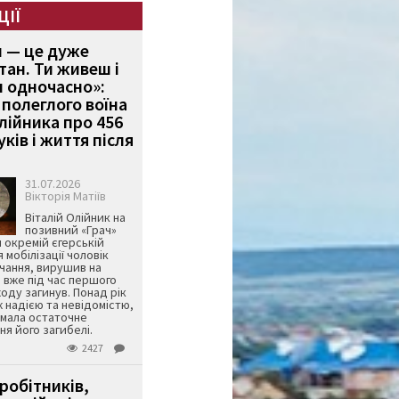
ЦІЇ
и — це дуже
тан. Ти живеш і
 одночасно»:
полеглого воїна
Олійника про 456
ків і життя після
31.07.2026
Вікторія Матіїв
Віталій Олійник на
позивний «Грач»
й окремій єгерській
я мобілізації чоловік
чання, вирушив на
 вже під час першого
оду загинув. Понад рік
ж надією та невідомістю,
имала остаточне
я його загибелі.
2427
робітників,