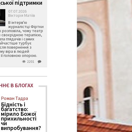
ської підтримки
07.07.2026
Вікторія Матіїв
В інтерв'ю
журналістці Фіртки
 розповіла, чому театр
в своєрідною терапією,
ила глядачів і самих
айчастіше турбує
ісля повернення з
му віра в людей
її головною опорою.
2201
ННЄ В БЛОГАХ
Роман Тадра
Бідність і
багатство:
мірило Божої
прихильності
чи
випробування?