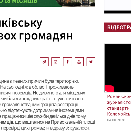
нківську
ВІДЕОТР
вох громадян
щина з певних причин була територією,
На сьогодні ж в області проживають,
исяч іноземців. Не дивиною для місцевих
Роман Скри
чи близькосхідних країн – студенти івано-
журналістсь
 громадянства, імміграції та реєстрації
стандарти 
ельно відстежують дотримання іноземцями
Коломойсь
 працівники цієї служби декілька днів тому
04.08.2026
земців
, що вешталися на Привокзальній площі
перевірці цих громадян відразу з’ясувалося,