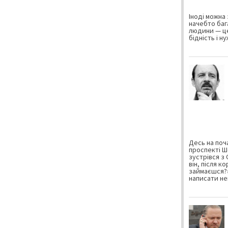
Іноді можна 
начебто баг
людини — це
бідність і н
Десь на поча
проспекті Ш
зустрівся з
він, після к
займаєшся?»
написати не