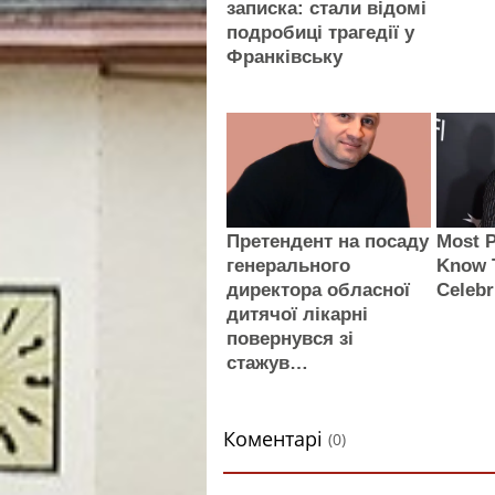
записка: стали відомі
подробиці трагедії у
Франківську
Претендент на посаду
Most P
генерального
Know 
директора обласної
Celebr
дитячої лікарні
повернувся зі
стажув…
Коментарі
(0)