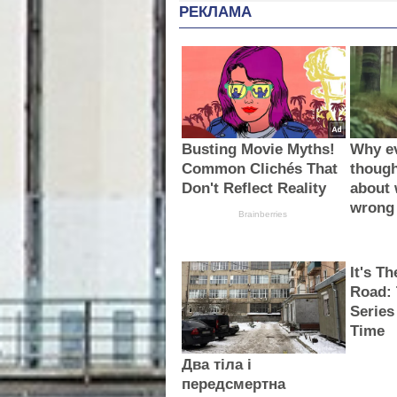
РЕКЛАМА
Busting Movie Myths!
Why e
Common Clichés That
thoug
Don't Reflect Reality
about 
wrong
Brainberries
It's T
Road:
Series
Time
Два тіла і
передсмертна