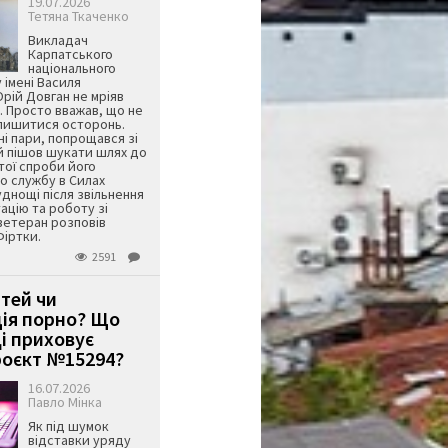
19.07.2026
Тетяна Ткаченко
Викладач
Карпатського
національного
 імені Василя
ій Довган не мріяв
. Просто вважав, що не
алишитися осторонь.
ні пари, попрощався зі
й пішов шукати шлях до
ятої спроби його
о службу в Силах
днощі після звільнення
тацію та роботу зі
ветеран розповів
Фіртки.
2591
ітей чи
ція порно? Що
і приховує
оєкт №15294?
16.07.2026
Павло Мінка
Як під шумок
відставки уряду