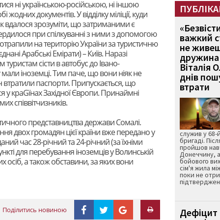
ися ні українською-російською, ні іншою
ПУБЛІКА
і жодних документів. У відділку міліції, куди
ак вдалося зрозуміти, що затриманими є
«Безвіст
ердилося при спілкуванні з ними з допомогою
важкий с
потрапили на територію України за туристичню
не живеш
днані Арабські Емірати) – Київ. Наразі
дружина 
 туристам сісти в автобус до Івано-
Віталія 
у мали іноземці. Тим паче, що вони ніяк не
днів пошу
н втратили паспорти. Припускається, що
втрати
ся у краGїнах Західної Європи. Принаймні
их співвітчизників.
атичного представництва держави Сомалі.
ня двох громадян цієї країни вже передано у
служив у 68-
бригаді. Післ
аний час 28-річний та 24-річний (за їхніми
пройшов нав
ункті для перебування іноземців у Волинській
Донеччину, а
их осіб, а також обставини, за яких вони
бойового вих
сім'я жила мі
поки не отр
підтвердженн
Поділитись новиною
Дефіцит 