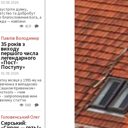
03.08.2026
зустріти думку,
атство та добробут
 благословення Бога, а
ужда — навпаки.
419
Павлів Володимир
35 років з
виходу
першого числа
легендарного
«Пост-
Поступу»
01.08.2026
тку місяця у 1991-му на
евченка я випадково
 Сашком Кривенком і
ороткого – «чим
 - запропонував мені
велику статтю.
560
Головенський Олег
Сирський:
«Сирок — геть!»