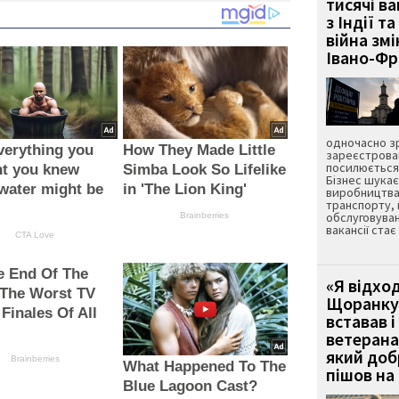
тисячі ва
з Індії та
війна зм
Івано-Ф
одночасно зр
verything you
How They Made Little
зареєстрован
посилюється 
ht you knew
Simba Look So Lifelike
Бізнес шука
water might be
in 'The Lion King'
виробництва
транспорту,
обслуговуван
Brainberries
вакансії ста
CTA Love
he End Of The
«Я відход
 The Worst TV
Щоранку 
 Finales Of All
вставав і
ветерана
який до
Brainberries
What Happened To The
пішов на 
Blue Lagoon Cast?