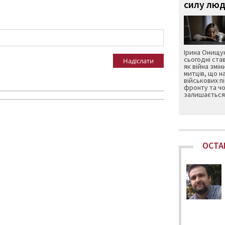
силу люд
Ірина Онищук
сьогодні ста
Надіслати
як війна змін
митців, що н
військових п
фронту та чо
залишається 
ОСТА