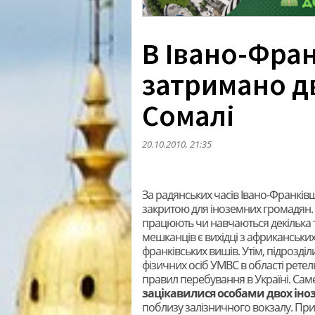
В Івано-Фра
затримано д
Сомалі
20.10.2010, 21:35
За радянських часів Івано-Франків
закритою для іноземних громадян. 
працюють чи навчаються декілька т
мешканців є вихідці з африканських 
франківських вишів. Утім, підрозділи
фізичних осіб УМВС в області рет
правил перебування в Україні. Саме
зацікавилися особами двох іно
поблизу залізничного вокзалу. При 