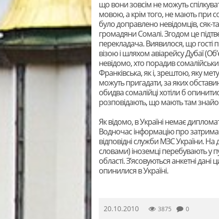
що вони зовсім не можуть спілкуват
мовою, а крім того, не мають при соб
було доправлено невідомців, сяк-т
громадяни Сомалі. Згодом це підтв
перекладача. Виявилося, що гості 
візою і шляхом авіарейсу Дубаї (Об’є
невідомо, хто порадив сомалійським
Франківська, як і, зрештою, яку мет
можуть пригадати, за яких обстави
обидва сомалійці хотіли б опинити
розповідають, що мають там знайом
Як відомо, в Україні немає диплом
Водночас інформацію про затриман
відповідні служби МЗС України. На д
словами) іноземці перебувають у п
області. З’ясовуються анкетні дані ц
опинилися в Україні.
20.10.2010
3875
0