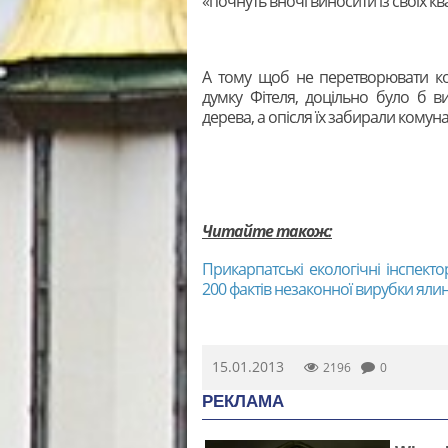
«почнуть вночі виносити із своїх к
А тому щоб не перетворювати ко
думку Фітеля, доцільно було б в
дерева, а опісля їх забирали кому
Читайте також:
Прикарпатські екологічні інспект
200 фактів незаконної вирубки яли
15.01.2013
2196
0
РЕКЛАМА