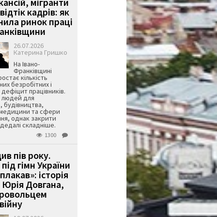
кансій, мігранти
 відтік кадрів: як
інила ринок праці
ранківщини
26.07.2026
Катерина Гришко
На Івано-
Франківщині
остає кількість
их безробітних і
дефіцит працівників.
є людей для
, будівництва,
 медицини та сфери
ня, однак закрити
є дедалі складніше.
1300
ив пів року.
під гімн України
 плакав»: історія
 Юрія Довгана,
бровольцем
війну