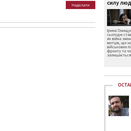
силу люд
Надіслати
Ірина Онищук
сьогодні ста
як війна змін
митців, що н
військових п
фронту та чо
залишається 
ОСТА