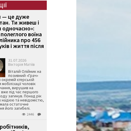
ЦІЇ
и — це дуже
тан. Ти живеш і
 одночасно»:
полеглого воїна
Олійника про 456
ків і життя після
31.07.2026
Вікторія Матіїв
Віталій Олійник на
позивний «Грач»
й окремій єгерській
я мобілізації чоловік
чання, вирушив на
 вже під час першого
оду загинув. Понад рік
ж надією та невідомістю,
имала остаточне
я його загибелі.
2446
робітників,