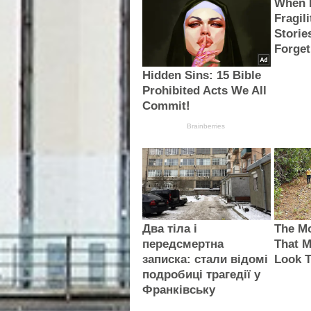
When 
Fragili
Storie
Forget
Hidden Sins: 15 Bible
Prohibited Acts We All
Commit!
Brainberries
Два тіла і
The M
передсмертна
That 
записка: стали відомі
Look T
подробиці трагедії у
Франківську