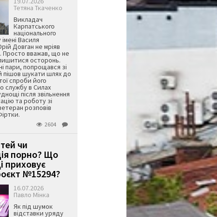
19.07.2026
Тетяна Ткаченко
Викладач
Карпатського
національного
 імені Василя
ій Довган не мріяв
. Просто вважав, що не
алишитися осторонь.
ні пари, попрощався зі
й пішов шукати шлях до
ятої спроби його
о службу в Силах
днощі після звільнення
тацію та роботу зі
ветеран розповів
Фіртки.
2604
ітей чи
ція порно? Що
і приховує
оєкт №15294?
16.07.2026
Павло Мінка
Як під шумок
відставки уряду