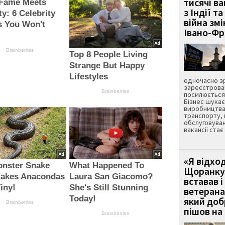
тисячі ва
Fame Meets
з Індії та
ty: 6 Celebrity
війна зм
s You Won't
Івано-Ф
Brainberries
Top 8 People Living
Strange But Happy
Lifestyles
одночасно зр
зареєстрован
Brainberries
посилюється 
Бізнес шука
виробництва
транспорту,
обслуговуван
вакансії ста
«Я відход
onster Snake
What Happened To
Щоранку 
Makes Anacondas
Laura San Giacomo?
вставав і
iny!
She's Still Stunning
ветерана
Today!
який до
Brainberries
пішов на 
Brainberries