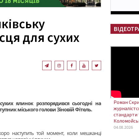
нківську
ВІДЕОТР
сця для сухих
Роман Скри
сухих ялинок розпорядився сьогодні на
журналістсь
упник міського голови Зіновій Фітель.
стандарти 
Коломойсь
04.08.2026
коро наступить той момент, коли мешканці