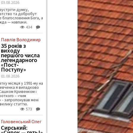
03.08.2026
зустріти думку,
атство та добробут
 благословення Бога, а
ужда — навпаки.
434
Павлів Володимир
35 років з
виходу
першого числа
легендарного
«Пост-
Поступу»
01.08.2026
тку місяця у 1991-му на
евченка я випадково
 Сашком Кривенком і
ороткого – «чим
 - запропонував мені
велику статтю.
573
Головенський Олег
Сирський:
«Сирок — геть!»