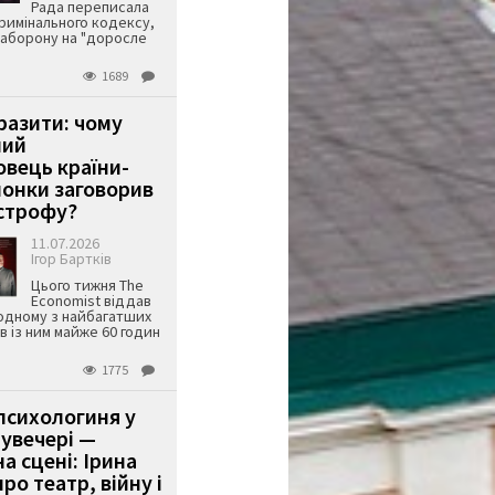
Рада переписала
римінального кодексу,
аборону на "доросле
1689
аразити: чому
ший
вець країни-
онки заговорив
строфу?
11.07.2026
Ігор Бартків
Цього тижня The
Economist віддав
одному з найбагатших
ів із ним майже 60 годин
1775
психологиня у
 увечері —
а сцені: Ірина
ро театр, війну і