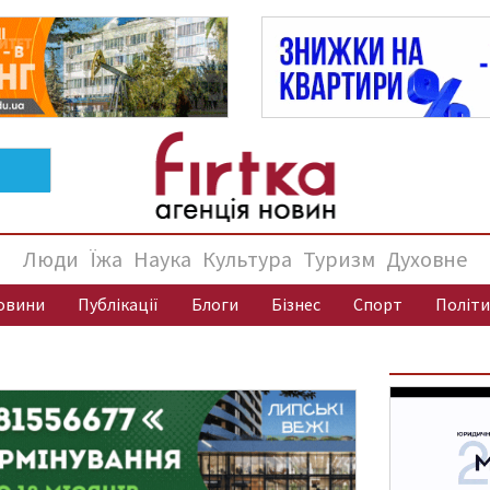
Люди
Їжа
Наука
Культура
Туризм
Духовне
овини
Публікації
Блоги
Бізнес
Спорт
Політи