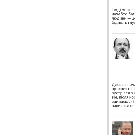
Іноді можна 
начебто баг
людини — це
бідність і н
Десь на поча
проспекті Ш
зустрівся з
він, після к
займаєшся?»
написати не