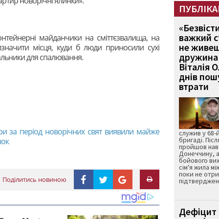
вартир новорічні ялинки».
ПУБЛІКА
«Безвіст
важкий с
нтейнерні майданчики на сміттєзвалища, на
не живеш
изначити місця, куди б люди приносили сухі
дружина 
нальники для спалювання.
Віталія 
днів пошу
втрати
ори за період новорічних свят виявили майже
служив у 68-
бригаді. Післ
нок
пройшов нав
Донеччину, а
бойового вих
сім'я жила мі
поки не отр
Поділитись новиною
підтвердженн
Дефіцит 