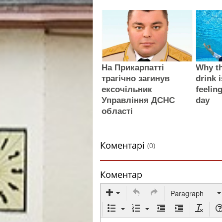
На Прикарпатті
Why th
трагічно загинув
drink i
ексочільник
feelin
Управління ДСНС
day
області
Коментарі
(0)
Коментар
Paragraph