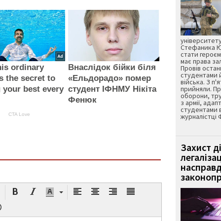
університету
Стефаника Юр
стати героєм
має права з
is ordinary
Внаслідок бійки біля
Провів остан
студентами 
s the secret to
«Ельдорадо» помер
війська. З п'
g your best every
студент ІФНМУ Нікіта
прийняли. Пр
оборони, тру
Фенюк
з армії, адап
студентами 
CTA Love
журналістці 
Захист д
легаліза
насправд
законопр