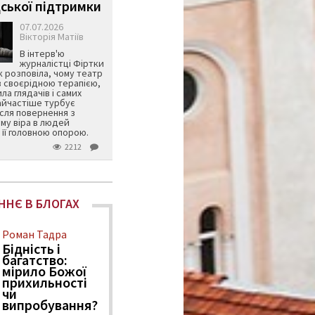
ської підтримки
07.07.2026
Вікторія Матіїв
В інтерв'ю
журналістці Фіртки
 розповіла, чому театр
в своєрідною терапією,
ила глядачів і самих
айчастіше турбує
ісля повернення з
му віра в людей
її головною опорою.
2212
ННЄ В БЛОГАХ
Роман Тадра
Бідність і
багатство:
мірило Божої
прихильності
чи
випробування?