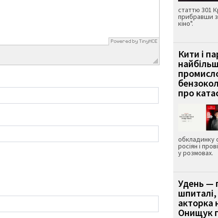
статтю 301 К
прибравши з
кіно".
Кити і п
найбіль
промисло
бензокол
про ката
обкладинку 
росіян і пров
у розмовах.
Удень — 
шпиталі,
акторка н
Онищук п