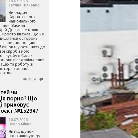
19.07.2026
Тетяна Ткаченко
Викладач
Карпатського
національного
 імені Василя
ій Довган не мріяв
. Просто вважав, що не
алишитися осторонь.
ні пари, попрощався зі
й пішов шукати шлях до
ятої спроби його
о службу в Силах
днощі після звільнення
тацію та роботу зі
ветеран розповів
Фіртки.
2514
ітей чи
ція порно? Що
і приховує
оєкт №15294?
16.07.2026
Павло Мінка
Як під шумок
відставки уряду