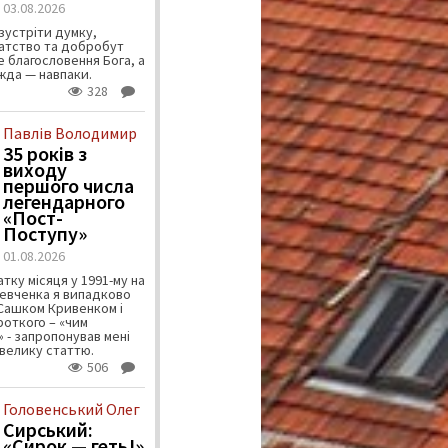
03.08.2026
зустріти думку,
атство та добробут
 благословення Бога, а
ужда — навпаки.
328
Павлів Володимир
35 років з
виходу
першого числа
легендарного
«Пост-
Поступу»
01.08.2026
тку місяця у 1991-му на
евченка я випадково
 Сашком Кривенком і
ороткого – «чим
 - запропонував мені
велику статтю.
506
Головенський Олег
Сирський:
«Сирок — геть!»