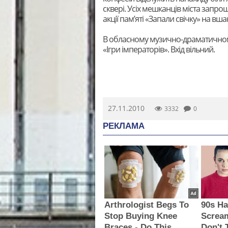
сквері. Усіх мешканців міста запр
акції пам’яті «Запали свічку» на вш
В обласному музично-драматичному 
«Ігри імператорів». Вхід вільний.
27.11.2010
3332
0
РЕКЛАМА
Arthrologist Begs To
90s Ha
Stop Buying Knee
Screa
Braces - Do This
Don't 