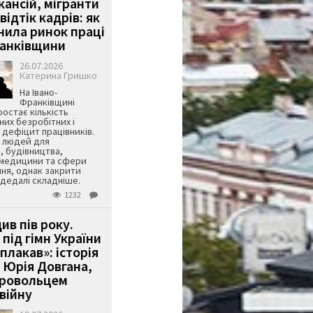
кансій, мігранти
 відтік кадрів: як
інила ринок праці
ранківщини
26.07.2026
Катерина Гришко
На Івано-
Франківщині
остає кількість
их безробітних і
дефіцит працівників.
є людей для
, будівництва,
 медицини та сфери
ня, однак закрити
є дедалі складніше.
1232
ив пів року.
під гімн України
 плакав»: історія
 Юрія Довгана,
бровольцем
війну