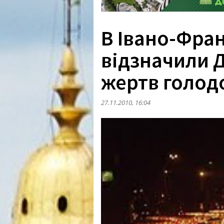
В Івано-Фра
відзначили Д
жертв голод
27.11.2010, 16:04