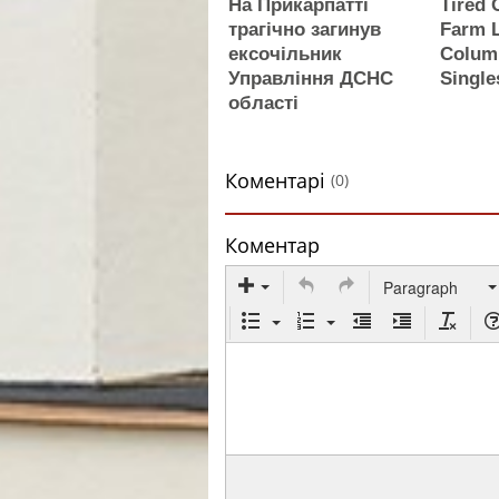
На Прикарпатті
Tired 
трагічно загинув
Farm L
ексочільник
Colum
Управління ДСНС
Single
області
Коментарі
(0)
Коментар
Paragraph