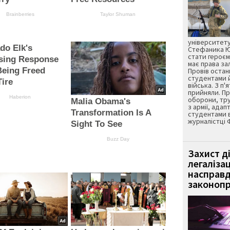
Brainberries
Taylor Shuman
університету
do Elk's
Стефаника Юр
стати героєм
ising Response
має права з
Being Freed
Провів остан
студентами 
ire
війська. З п'
прийняли. Пр
Haberion
оборони, тру
Malia Obama's
з армії, адап
Transformation Is A
студентами 
журналістці 
Sight To See
Buzz Day
Захист д
легаліза
насправд
законопр