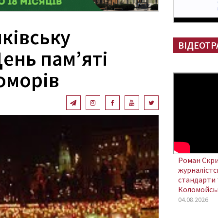
нківську
ВІДЕОТР
ень пам’яті
оморів
Роман Скри
журналістсь
стандарти 
Коломойсь
04.08.2026