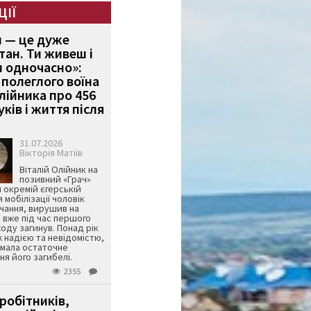
ЦІЇ
и — це дуже
тан. Ти живеш і
 одночасно»:
полеглого воїна
Олійника про 456
ків і життя після
31.07.2026
Вікторія Матіїв
Віталій Олійник на
позивний «Грач»
й окремій єгерській
я мобілізації чоловік
чання, вирушив на
 вже під час першого
оду загинув. Понад рік
ж надією та невідомістю,
имала остаточне
я його загибелі.
2355
робітників,