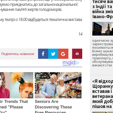
тисячі ва
ошуємо приєднатись до загальнонаціональної
з Індії та
анування пам’яті жертв голодоморів.
війна зм
Івано-Ф
театрі о 18.00 відбудеться тематична вистава
14
одночасно зр
зареєстрован
посилюється 
Бізнес шука
Поділитись новиною
виробництва
транспорту,
обслуговуван
вакансії ста
«Я відход
Щоранку 
вставав і
ветерана
який до
ir Trends That
Seniors Are
пішов на 
med "Please
Discovering These
Try"
Free Resources