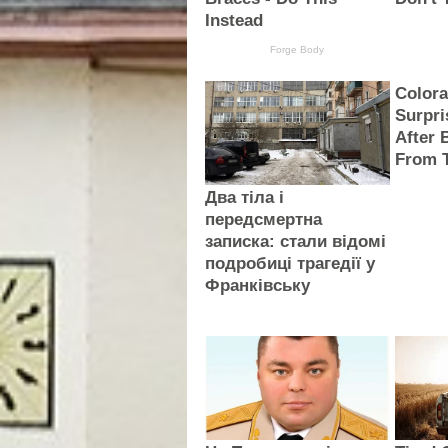
Instead
Forge Body
Colora
Surpr
After 
From T
Два тіла і
передсмертна
записка: стали відомі
подробиці трагедії у
Франківську