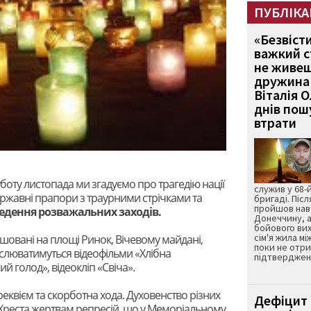
ПУБЛІКА
«Безвіст
важкий с
не живеш
дружина 
Віталія 
днів пошу
втрати
боту листопада ми згадуємо про трагедію нації
служив у 68-
ержавні прапори з траурними стрічками та
бригаді. Післ
пройшов нав
едення розважальних заходів.
Донеччину, а
бойового вих
сім'я жила мі
ашовані на площі Ринок, Вічевому майдані,
поки не отр
слюватимуться відеофільми «Хлібна
підтвердженн
ий голод», відеокліп «Свіча».
реквієм та скорботна хода. Духовенство різних
Дефіцит 
 Хреста жертвам репресій, що у Меморіальному