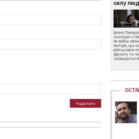
силу люд
Ірина Онищук
сьогодні ста
як війна змін
митців, що н
військових п
фронту та чо
залишається 
ОСТА
Надіслати