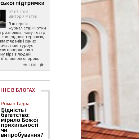
ської підтримки
07.07.2026
Вікторія Матіїв
В інтерв'ю
журналістці Фіртки
 розповіла, чому театр
в своєрідною терапією,
ила глядачів і самих
айчастіше турбує
ісля повернення з
му віра в людей
її головною опорою.
2136
ННЄ В БЛОГАХ
Роман Тадра
Бідність і
багатство:
мірило Божої
прихильності
чи
випробування?