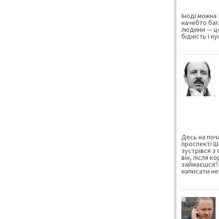
Іноді можна 
начебто баг
людини — це
бідність і н
Десь на поча
проспекті Ш
зустрівся з
він, після к
займаєшся?»
написати не