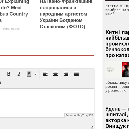
Of Explaining
На Івано-Франківщині
статтю 301 К
ife? Meet
попрощалися з
прибравши з
bus Country
народним артистом
кіно".
s
України Богданом
Сташківим (ФОТО)
Rural Hearts
Кити і п
найбіль
промисло
бензокол
про ката
обкладинку 
росіян і пров
у розмовах.
Удень — 
шпиталі,
акторка н
Онищук п