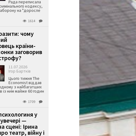
Рада переписала
римінального кодексу,
аборону на "доросле
1614
аразити: чому
ший
вець країни-
онки заговорив
строфу?
11.07.2026
Ігор Бартків
Цього тижня The
Economist віддав
одному з найбагатших
ів із ним майже 60 годин
1709
психологиня у
 увечері —
а сцені: Ірина
ро театр, війну і