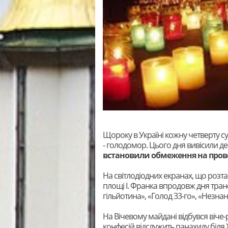
Щороку в Україні кожну четверту су
- голодомор. Цього дня вивісили д
встановили обмеження на пров
На світлодіодних екранах, що розт
площі І. Франка впродовж дня тран
гільйотина», «Голод 33-го», «Незнан
На Вічевому майдані відбувся віче-
конфесій відслужить панахиду біля